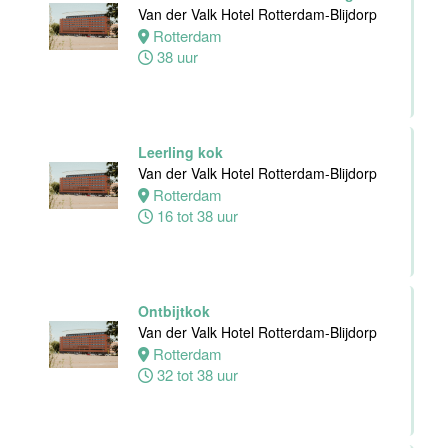
24 tot 38 uur
Van der Valk Hotel Rotterdam-Blijdorp
Rotterdam
38 uur
Receptioniste
/ Receptionist
Van der Valk
Hotel Zwolle
Leerling kok
Zwolle
Van der Valk Hotel Rotterdam-Blijdorp
32 tot 38 uur
Rotterdam
16 tot 38 uur
Zelfstandig
Werkend Kok
Van der Valk
Hotel Zwolle
Ontbijtkok
Zwolle
Van der Valk Hotel Rotterdam-Blijdorp
32 tot 40 uur
Rotterdam
32 tot 38 uur
Kok
Van der Valk