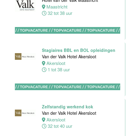
Hotel van der Valk Maastricht
Hotel
Maastricht
Rotterdam-
32 tot 38 uur
Blijdorp
Rotterdam
38 uur
Stagiaires BBL en BOL opleidingen
Van der Valk Hotel Akersloot
Akersloot
1 tot 38 uur
Leerling kok
Van der Valk
Hotel
Rotterdam-
Blijdorp
Zelfstandig werkend kok
Rotterdam
Van der Valk Hotel Akersloot
16 tot 38 uur
Akersloot
32 tot 40 uur