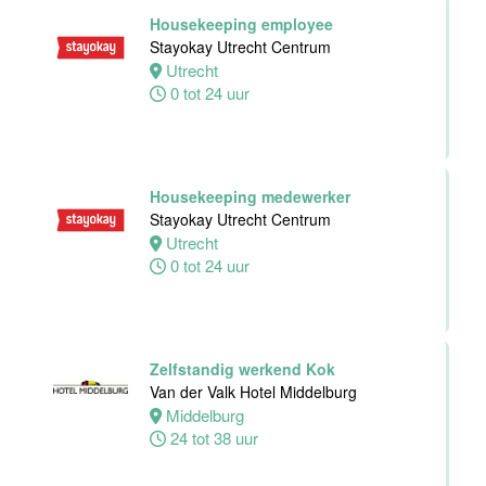
Hotel Zwolle
Housekeeping employee
Zwolle
Stayokay Utrecht Centrum
24 tot 40 uur
Utrecht
0 tot 24 uur
Medewerker
voor de
koffie-/theefaciliteiten
Housekeeping medewerker
hotelkamers
Stayokay Utrecht Centrum
Van der Valk
Utrecht
Hotel
0 tot 24 uur
Middelburg
Middelburg
0 tot 20 uur
Zelfstandig werkend Kok
Van der Valk Hotel Middelburg
Ontbijtkok
Middelburg
Van der Valk
24 tot 38 uur
Hotel Leiden
Leiden