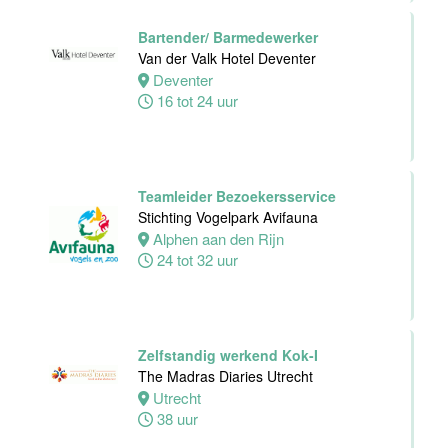
32 tot 40 uur
Bartender/ Barmedewerker
Van der Valk Hotel Deventer
Deventer
Chefkok
16 tot 24 uur
Woodstone
Alphen aan den
rijn
Alphen
Teamleider Bezoekersservice
aan den rijn
Stichting Vogelpark Avifauna
32 tot 38 uur
Alphen aan den Rijn
24 tot 32 uur
Zelfstandig
Werkend Kok-I
Zelfstandig werkend Kok-I
Rasoi Indian
The Madras Diaries Utrecht
Restaurant
Utrecht
38 uur
Amsterdam
Fulltime