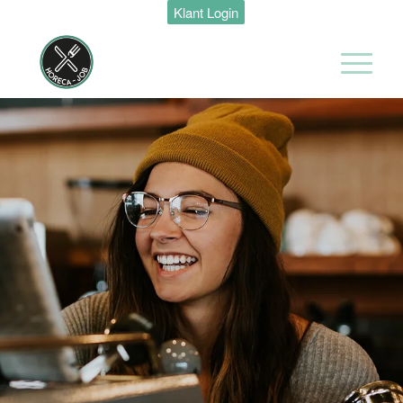
Klant Login
Maastricht
24 tot 38 uur
Medewerker
Housekeeping
Van der Valk
Hotel
Maastricht-
Maas
Maastricht
15 tot 30 uur
Medewerker
Algemene
Dienst I
Housekeeping
Van der Valk
Hotel