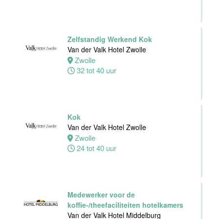
Personeelszaken
Van der Valk
Harderwijk op
de Veluwe
Zelfstandig Werkend Kok
Van der Valk Hotel Zwolle
Harderwijk
Zwolle
32 tot 38 uur
32 tot 40 uur
Front Office
Medewerker
Kok
Van der Valk
Van der Valk Hotel Zwolle
Hotel Schiedam
Zwolle
24 tot 40 uur
Schiedam
32 tot 38 uur
Medewerker voor de
Medewerker
koffie-/theefaciliteiten hotelkamers
Technische
Van der Valk Hotel Middelburg