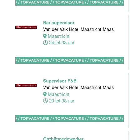
Van der Valk
Hotel Akersloot
Akersloot
Bar supervisor
40 tot 42 uur
Van der Valk Hotel Maastricht-Maas
Maastricht
24 tot 38 uur
Medewerker
bediening
Van der Valk
Hotel
Apeldoorn
Supervisor F&B
Apeldoorn
Van der Valk Hotel Maastricht-Maas
4 tot 40 uur
Maastricht
20 tot 38 uur
Chef de Partie
Banqueting
Van der Valk
Hotel Akersloot
Ontbijtmedewerker