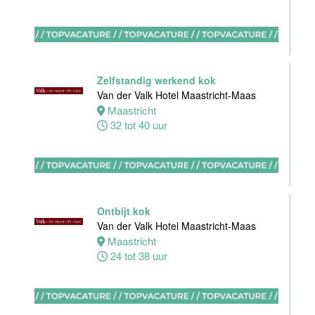
Maas
Maastricht
0 tot 38 uur
Zelfstandig werkend kok
Van der Valk Hotel Maastricht-Maas
Bijbaan
Maastricht
keuken
32 tot 40 uur
Van der Valk
Hotel
Maastricht-
Maas
Maastricht
Ontbijt kok
8 tot 38 uur
Van der Valk Hotel Maastricht-Maas
Maastricht
24 tot 38 uur
Bijbaan
Bediening
Van der Valk
Hotel