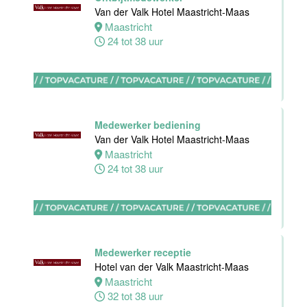
Akersloot
Van der Valk Hotel Maastricht-Maas
Fulltime
Maastricht
24 tot 38 uur
Receptionist
Van der Valk
Hotel
Apeldoorn
Medewerker bediening
Apeldoorn
Van der Valk Hotel Maastricht-Maas
30 tot 38 uur
Maastricht
24 tot 38 uur
Floor Lead -
Bar & Kitchen
(32-40 uur)
Medewerker receptie
Bar Boele
Hotel van der Valk Maastricht-Maas
Maastricht
Amsterdam
32 tot 38 uur
32 tot 40 uur