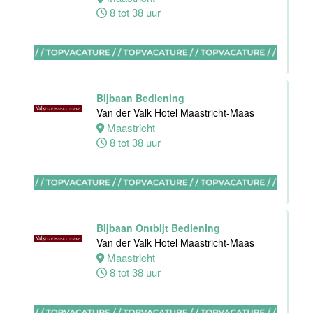
Haarlem
8 tot 38 uur
0 tot 30 uur
Zelfstandig
werkend kok
Bijbaan Bediening
Blue Collar
Van der Valk Hotel Maastricht-Maas
Hotel -
Maastricht
Stayokay
8 tot 38 uur
Eindhoven
Eindhoven
0 tot 32 uur
Bijbaan Ontbijt Bediening
Van der Valk Hotel Maastricht-Maas
Housekeeping
Maastricht
medewerker
8 tot 38 uur
Blue Collar
Hotel -