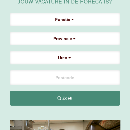
JOUW VACATURE IN DE HORECA IS?
Maas
Maastricht
Functie
24 tot 38 uur
Provincie
Supervisor
F&B
Van der Valk
Uren
Hotel
Maastricht-
Maas
Maastricht
20 tot 38 uur
Zoek
Ontbijtmedewerker
Van der Valk
Hotel
Maastricht-