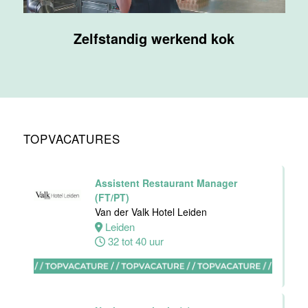
Maas
Zelfstandig werkend kok
Maastricht
32 tot 38 uur
Nachtreceptionist
Van der Valk
Hotel
TOPVACATURES
Maastricht-
Maas
Maastricht
Assistent Restaurant Manager
24 tot 28 uur
(FT/PT)
Van der Valk Hotel Leiden
Leiden
Bijbaan
32 tot 40 uur
receptie
Hotel van der
Valk
Maastricht-