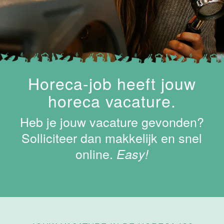
Maastricht-
Maas
Maastricht
15 tot 30 uur
Supervisor
Horeca-job heeft jouw
ontbijt
horeca vacature.
Van der Valk
Hotel
Heb je jouw vacature gevonden?
Maastricht-
Maas
Solliciteer dan makkelijk en snel
online.
Maastricht
Easy!
24 tot 38 uur
Bar supervisor
Van der Valk
Hotel
Maastricht-