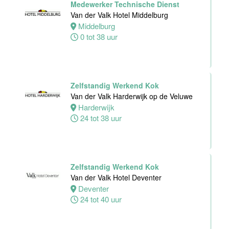
Medewerker Technische Dienst
Alphen
Van der Valk Hotel Middelburg
aan den
Middelburg
Rijn
0 tot 38 uur
24 tot 32 uur
Zelfstandig
Zelfstandig Werkend Kok
werkend Kok-I
Van der Valk Harderwijk op de Veluwe
The Madras
Harderwijk
Diaries Utrecht
24 tot 38 uur
Utrecht
38 uur
Zelfstandig Werkend Kok
Supervisor
Van der Valk Hotel Deventer
Meeting &
Deventer
Events
24 tot 40 uur
Van der Valk
Hotel Zwolle
Zwolle