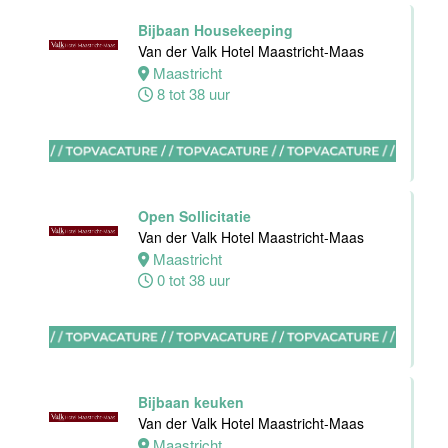
32 tot 40 uur
Bijbaan Housekeeping
Van der Valk Hotel Maastricht-Maas
Maastricht
8 tot 38 uur
Nachtreceptionist
Van der Valk
Hotel
Rotterdam-
Nieuwerkerk
Open Sollicitatie
Nieuwerkerk
Van der Valk Hotel Maastricht-Maas
aan den
Maastricht
IJssel
0 tot 38 uur
0 tot 16 uur
Allround
Medewerker
Bijbaan keuken
Stayokay
Van der Valk Hotel Maastricht-Maas
Haarlem
Maastricht