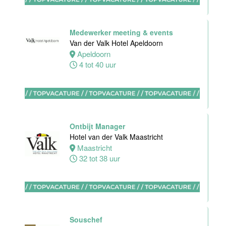
Stayokay
Eindhoven
Medewerker meeting & events
Eindhoven
Van der Valk Hotel Apeldoorn
0 tot 32 uur
Apeldoorn
4 tot 40 uur
Sous-Chef
Hotel van der
Valk Maastricht
Ontbijt Manager
Hotel van der Valk Maastricht
Maastricht
Maastricht
38 tot 40 uur
32 tot 38 uur
Ervaren
Souschef
medewerker