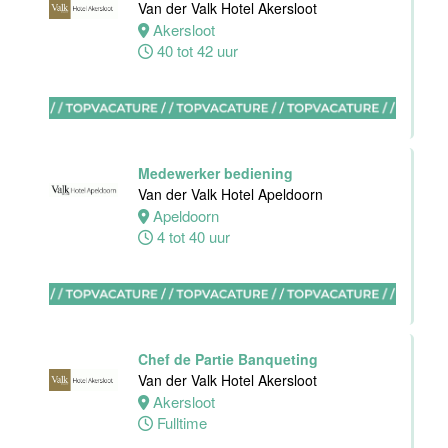
Van der Valk Hotel Akersloot
receptie
Akersloot
Hotel van der
40 tot 42 uur
Valk Maastricht
Maastricht
32 tot 38 uur
Medewerker bediening
Van der Valk Hotel Apeldoorn
Stagiaires
Apeldoorn
BBL en BOL
4 tot 40 uur
opleidingen
Van der Valk
Hotel Akersloot
Akersloot
1 tot 38 uur
Chef de Partie Banqueting
Van der Valk Hotel Akersloot
Akersloot
Zelfstandig
Fulltime
werkend kok
Van der Valk