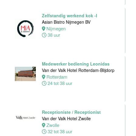
24 tot 40 uur
Zelfstandig werkend kok -I
Asian Bistro Nijmegen BV
Zelfstandig
Nijmegen
Werkend Kok
38 uur
Van der Valk
Hotel Leiden
Leiden
32 tot 40 uur
Medewerker bediening Leonidas
Van der Valk Hotel Rotterdam-Blijdorp
Rotterdam
Technische
24 tot 38 uur
dienst
Van der Valk
Hotel Leiden
Leiden
32 tot 38 uur
Receptioniste / Receptionist
Van der Valk Hotel Zwolle
Zwolle
Medewerker
32 tot 38 uur