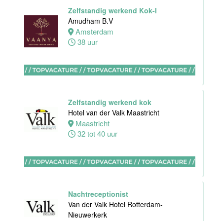
Front Office
Zelfstandig werkend Kok-I
Manager
Amudham B.V
Van der Valk
Amsterdam
Hotel Haarlem
38 uur
Haarlem
32 tot 38 uur
HBO
Zelfstandig werkend kok
Stagiair(e)
Hotel van der Valk Maastricht
F&B Manager
Maastricht
Van der Valk
32 tot 40 uur
Hotel Haarlem
Haarlem
32 tot 38 uur
Nachtreceptionist
Afwasmedewerker
Van der Valk Hotel Rotterdam-
Stayokay
Nieuwerkerk