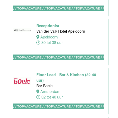
Hotel Akersloot
Akersloot
32 tot 40 uur
Receptionist
Van der Valk Hotel Apeldoorn
Apeldoorn
Bar
30 tot 38 uur
medewerker
Blue Collar
Hotel -
Stayokay
Eindhoven
Floor Lead - Bar & Kitchen (32-40
Eindhoven
uur)
0 tot 38 uur
Bar Boele
Amsterdam
32 tot 40 uur
HBO
Stagiair(e)