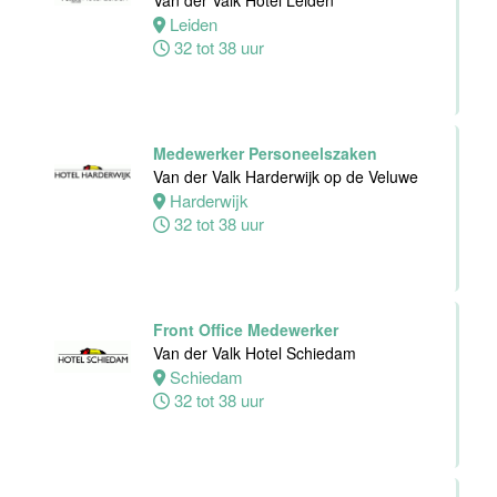
Van der Valk Hotel Leiden
Hotel Deventer
Leiden
Deventer
32 tot 38 uur
24 tot 40 uur
Bartender/
Medewerker Personeelszaken
Barmedewerker
Van der Valk Harderwijk op de Veluwe
Van der Valk
Harderwijk
Hotel Deventer
32 tot 38 uur
Deventer
16 tot 24 uur
Front Office Medewerker
Van der Valk Hotel Schiedam
Schiedam
32 tot 38 uur
Teamleider
Bezoekersservice
Stichting
Vogelpark
Avifauna