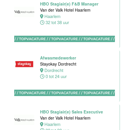
HBO Stagiair(e) F&B Manager
Housekeeping
Van der Valk Hotel Haarlem
medewerker
Haarlem
Stayokay
32 tot 38 uur
Utrecht
Centrum
Utrecht
0 tot 24 uur
Afwasmedewerker
Zelfstandig
Stayokay Dordrecht
werkend Kok
Dordrecht
Van der Valk
0 tot 24 uur
Hotel
Middelburg
Middelburg
24 tot 38 uur
HBO Stagiair(e) Sales Executive
Van der Valk Hotel Haarlem
Haarlem