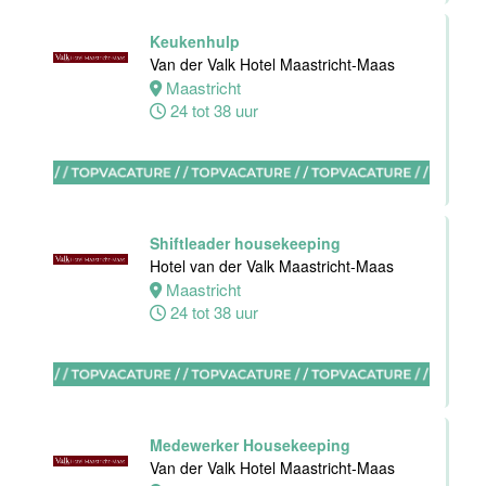
Maastricht-
Maas
Keukenhulp
Van der Valk Hotel Maastricht-Maas
Maastricht
Maastricht
8 tot 38 uur
24 tot 38 uur
Bijbaan
Ontbijt
Bediening
Van der Valk
Shiftleader housekeeping
Hotel
Hotel van der Valk Maastricht-Maas
Maastricht-
Maastricht
Maas
24 tot 38 uur
Maastricht
8 tot 38 uur
Medewerker
Medewerker Housekeeping
meeting &
Van der Valk Hotel Maastricht-Maas
events