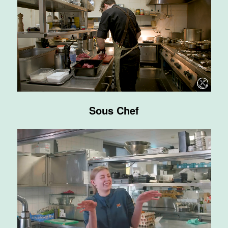
Maas
Maastricht
24 tot 38 uur
Medewerker
bediening
Van der Valk
Hotel
Sous Chef
Maastricht-
Maas
Maastricht
24 tot 38 uur
Medewerker
receptie
Hotel van der
Valk
Maastricht-