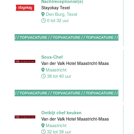
Nachtreceptionist(e)
Maas
Stayokay Texel
Den Burg, Texel
Maastricht
0 tot 32 uur
16 tot 24 uur
Bijbaan
Housekeeping
Van der Valk
Sous-Chef
Hotel
Van der Valk Hotel Maastricht-Maas
Maastricht-
Maastricht
Maas
38 tot 40 uur
Maastricht
8 tot 38 uur
Open
Ontbijt chef keuken
Sollicitatie
Van der Valk Hotel Maastricht-Maas
Van der Valk
Maastricht
Hotel
32 tot 38 uur
Maastricht-