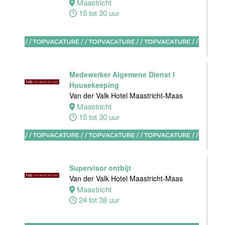
Maastricht
Van der Valk
15 tot 30 uur
Hotel
Apeldoorn
Apeldoorn
4 tot 40 uur
Medewerker Algemene Dienst I
Housekeeping
Van der Valk Hotel Maastricht-Maas
Maastricht
15 tot 30 uur
Ontbijt
Manager
Hotel van der
Valk Maastricht
Supervisor ontbijt
Maastricht
Van der Valk Hotel Maastricht-Maas
32 tot 38 uur
Maastricht
24 tot 38 uur
Souschef