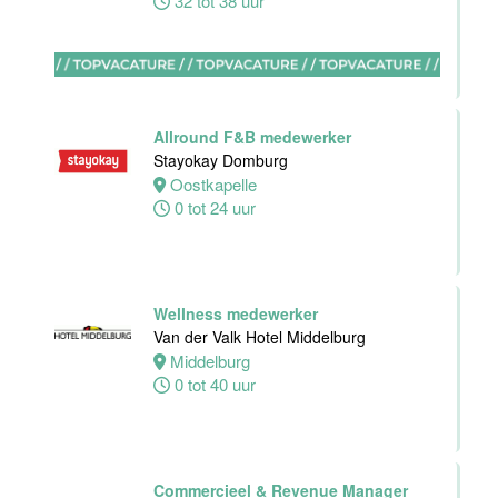
32 tot 38 uur
Zelfstandig
werkend kok -I
Asian Bistro
Nijmegen BV
Allround F&B medewerker
Nijmegen
Stayokay Domburg
38 uur
Oostkapelle
0 tot 24 uur
Medewerker
bediening
Wellness medewerker
Leonidas
Van der Valk Hotel Middelburg
Van der Valk
Middelburg
Hotel
0 tot 40 uur
Rotterdam-
Blijdorp
Rotterdam
Commercieel & Revenue Manager