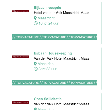
Zelfstandig
werkend kok
Bijbaan receptie
Hotel van der
Hotel van der Valk Maastricht-Maas
Valk Maastricht
Maastricht
16 tot 24 uur
Maastricht
32 tot 40 uur
Bijbaan Housekeeping
Nachtreceptionist
Van der Valk Hotel Maastricht-Maas
Van der Valk
Maastricht
Hotel
8 tot 38 uur
Rotterdam-
Nieuwerkerk
Nieuwerkerk
aan den
IJssel
Open Sollicitatie
0 tot 16 uur
Van der Valk Hotel Maastricht-Maas
Maastricht