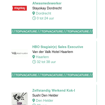
Housekeeping
Afwasmedewerker
employee
Stayokay Dordrecht
Stayokay
Dordrecht
Utrecht
0 tot 24 uur
Centrum
Utrecht
0 tot 24 uur
HBO Stagiair(e) Sales Executive
Housekeeping
Van der Valk Hotel Haarlem
medewerker
Haarlem
Stayokay
32 tot 38 uur
Utrecht
Centrum
Utrecht
0 tot 24 uur
Zelfstandig Werkend Kok-I
Zelfstandig
Sushi Den Helder
werkend Kok
Den Helder
Van der Valk