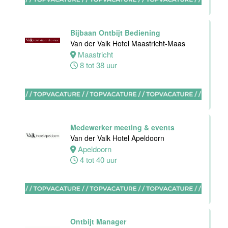
0 tot 32 uur
Bijbaan Ontbijt Bediening
Van der Valk Hotel Maastricht-Maas
Maastricht
8 tot 38 uur
Sous-Chef
Hotel van der
Valk Maastricht
Maastricht
38 tot 40 uur
Medewerker meeting & events
Van der Valk Hotel Apeldoorn
Apeldoorn
4 tot 40 uur
Ervaren
medewerker
receptie
Hotel van der
Ontbijt Manager
Valk Maastricht