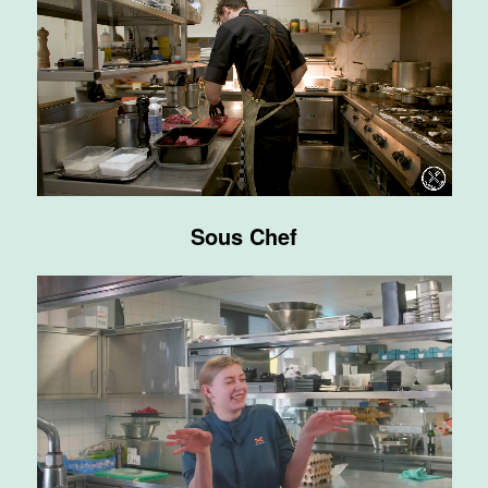
Supervisor
F&B
Van der Valk
Hotel
Maastricht-
Maas
Maastricht
20 tot 38 uur
Sous Chef
Ontbijtmedewerker
Van der Valk
Hotel
Maastricht-
Maas
Maastricht
24 tot 38 uur
Medewerker