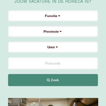
JOUW VACATURE IN DE HORECA IS?
Supervisor
ontbijt
Van der Valk
Functie
Hotel
Maastricht-
Maas
Provincie
Maastricht
24 tot 38 uur
Uren
Bar supervisor
Van der Valk
Hotel
Maastricht-
Maas
Zoek
Maastricht
24 tot 38 uur