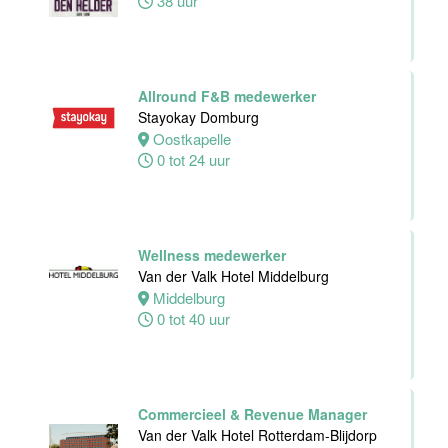
38 uur
Hotel
Middelburg
Middelburg
Allround F&B medewerker
24 tot 38 uur
Stayokay Domburg
Oostkapelle
0 tot 24 uur
Zelfstandig
werkend kok -I
Wellness medewerker
Asian Bistro
Van der Valk Hotel Middelburg
Nijmegen BV
Middelburg
Nijmegen
0 tot 40 uur
38 uur
Commercieel & Revenue Manager
Van der Valk Hotel Rotterdam-Blijdorp
Medewerker