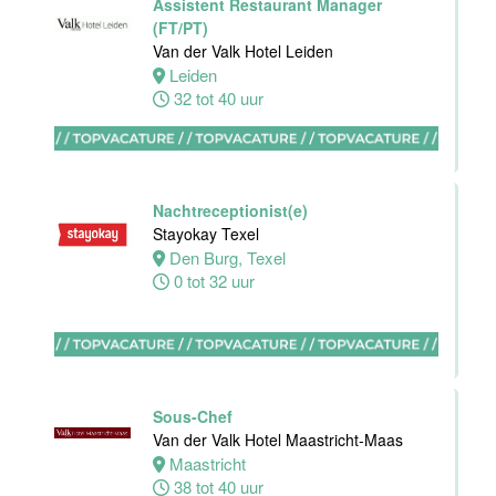
Nachtreceptionist
Assistent Restaurant Manager
Van der Valk
(FT/PT)
Hotel
Van der Valk Hotel Leiden
Maastricht-
Leiden
Maas
32 tot 40 uur
Maastricht
24 tot 28 uur
Nachtreceptionist(e)
Bijbaan
Stayokay Texel
receptie
Den Burg, Texel
Hotel van der
0 tot 32 uur
Valk
Maastricht-
Maas
Maastricht
Sous-Chef
16 tot 24 uur
Van der Valk Hotel Maastricht-Maas
Maastricht
Bijbaan
38 tot 40 uur