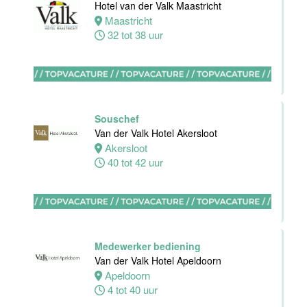
Hotel van der Valk Maastricht
Maastricht
Maastricht
32 tot 38 uur
32 tot 38 uur
Stagiaires
BBL en BOL
Souschef
opleidingen
Van der Valk Hotel Akersloot
Van der Valk
Akersloot
Hotel Akersloot
40 tot 42 uur
Akersloot
1 tot 38 uur
Zelfstandig
werkend kok
Medewerker bediening
Van der Valk
Van der Valk Hotel Apeldoorn
Hotel Akersloot
Apeldoorn
Akersloot
4 tot 40 uur
32 tot 40 uur