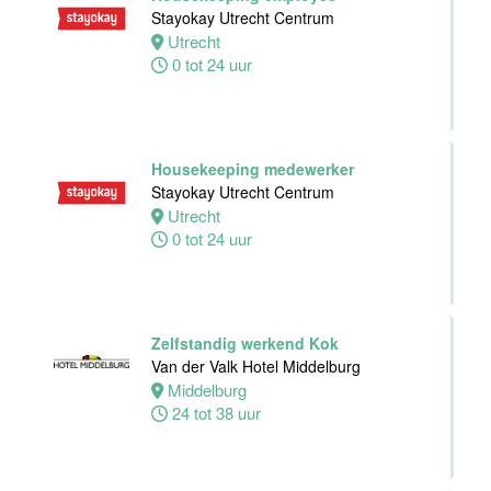
Werkend Kok
Stayokay Utrecht Centrum
Van der Valk
Utrecht
Hotel Zwolle
0 tot 24 uur
Zwolle
32 tot 40 uur
Housekeeping medewerker
Kok
Stayokay Utrecht Centrum
Van der Valk
Utrecht
Hotel Zwolle
0 tot 24 uur
Zwolle
24 tot 40 uur
Medewerker
Zelfstandig werkend Kok
voor de
Van der Valk Hotel Middelburg
koffie-/theefaciliteiten
Middelburg
hotelkamers
24 tot 38 uur
Van der Valk
Hotel
Middelburg