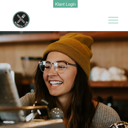
Klant Login
Hotel
Maastricht-
Maas
Maastricht
24 tot 38 uur
Shiftleader
housekeeping
Hotel van der
Valk
Maastricht-
Maas
Maastricht
24 tot 38 uur
Medewerker
Housekeeping