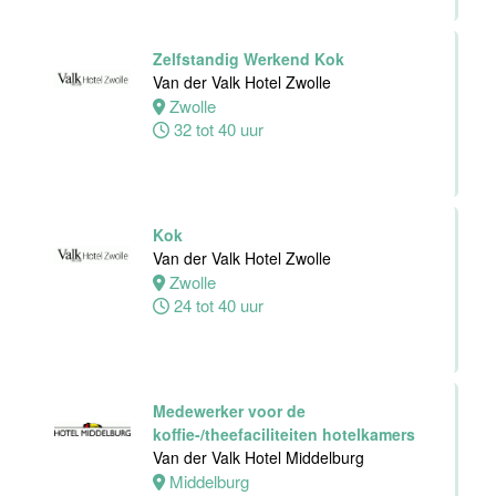
dienst
Van der Valk
Zelfstandig Werkend Kok
Hotel Leiden
Van der Valk Hotel Zwolle
Leiden
Zwolle
32 tot 38 uur
32 tot 40 uur
Medewerker
Personeelszaken
Van der Valk
Kok
Harderwijk op
Van der Valk Hotel Zwolle
de Veluwe
Zwolle
24 tot 40 uur
Harderwijk
32 tot 38 uur
Medewerker voor de
koffie-/theefaciliteiten hotelkamers
Front Office
Van der Valk Hotel Middelburg
Medewerker
Middelburg
Van der Valk