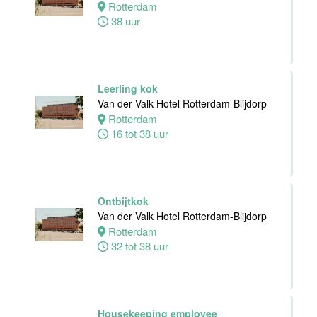
Rotterdam
bediening
38 uur
Leonidas
Van der Valk
Hotel
Rotterdam-
Blijdorp
Leerling kok
Van der Valk Hotel Rotterdam-Blijdorp
Rotterdam
Rotterdam
24 tot 38 uur
16 tot 38 uur
Receptioniste
/ Receptionist
Ontbijtkok
Van der Valk
Van der Valk Hotel Rotterdam-Blijdorp
Hotel Zwolle
Rotterdam
Zwolle
32 tot 38 uur
32 tot 38 uur
Zelfstandig
Housekeeping employee