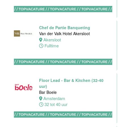
Bar
medewerker
Chef de Partie Banqueting
Blue Collar
Van der Valk Hotel Akersloot
Hotel -
Akersloot
Stayokay
Fulltime
Eindhoven
Eindhoven
0 tot 38 uur
Floor Lead - Bar & Kitchen (32-40
uur)
Bar Boele
HBO
Amsterdam
Stagiair(e)
32 tot 40 uur
Front Office
Manager
Van der Valk
Hotel Haarlem