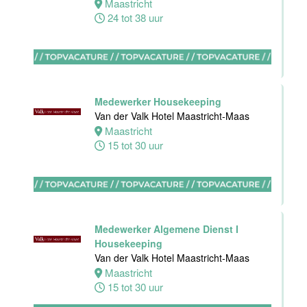
Maastricht
Bijbaan
24 tot 38 uur
Ontbijt
Bediening
Van der Valk
Hotel
Maastricht-
Maas
Medewerker Housekeeping
Van der Valk Hotel Maastricht-Maas
Maastricht
Maastricht
8 tot 38 uur
15 tot 30 uur
Medewerker
meeting &
events
Van der Valk
Medewerker Algemene Dienst I
Hotel
Housekeeping
Apeldoorn
Van der Valk Hotel Maastricht-Maas
Maastricht
Apeldoorn
15 tot 30 uur
4 tot 40 uur