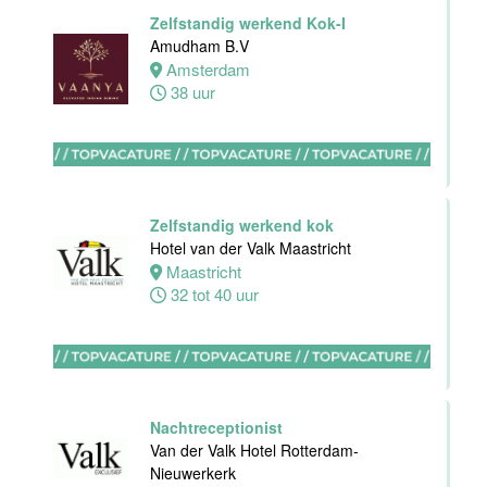
Haarlem
Zelfstandig werkend Kok-I
32 tot 38 uur
Amudham B.V
Amsterdam
38 uur
HBO
Stagiair(e)
F&B Manager
Van der Valk
Zelfstandig werkend kok
Hotel Haarlem
Hotel van der Valk Maastricht
Haarlem
Maastricht
32 tot 38 uur
32 tot 40 uur
Afwasmedewerker
Stayokay
Dordrecht
Nachtreceptionist
Dordrecht
Van der Valk Hotel Rotterdam-
0 tot 24 uur
Nieuwerkerk