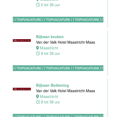
0 tot 38 uur
Zelfstandig
werkend kok
Blue Collar
Hotel -
Stayokay
Bijbaan keuken
Eindhoven
Van der Valk Hotel Maastricht-Maas
Maastricht
Eindhoven
8 tot 38 uur
0 tot 32 uur
Housekeeping
medewerker
Bijbaan Bediening
Blue Collar
Van der Valk Hotel Maastricht-Maas
Hotel -
Maastricht
Stayokay
8 tot 38 uur
Eindhoven
Eindhoven