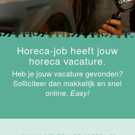
Van der Valk
Hotel
Maastricht-
Maas
Maastricht
15 tot 30 uur
Horeca-job heeft jouw
horeca vacature.
Medewerker
Algemene
Dienst I
Heb je jouw vacature gevonden?
Housekeeping
Solliciteer dan makkelijk en snel
Van der Valk
Hotel
online.
Easy!
Maastricht-
Maas
Maastricht
15 tot 30 uur