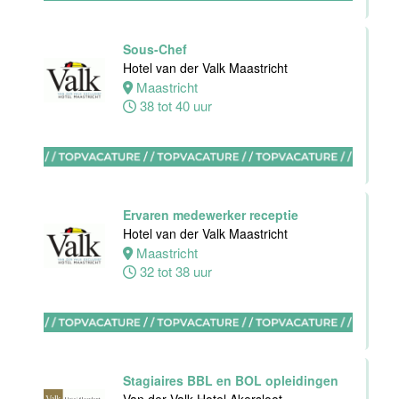
Helder
38 uur
Sous-Chef
Hotel van der Valk Maastricht
Maastricht
Allround F&B
38 tot 40 uur
medewerker
Stayokay
Domburg
Oostkapelle
0 tot 24 uur
Ervaren medewerker receptie
Hotel van der Valk Maastricht
Maastricht
Wellness
32 tot 38 uur
medewerker
Van der Valk
Hotel
Middelburg
Middelburg
Stagiaires BBL en BOL opleidingen
0 tot 40 uur