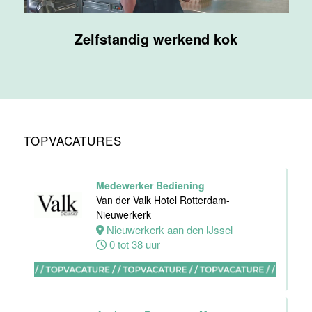
bediening
Van der Valk
Zelfstandig werkend kok
Hotel
Maastricht-
Maas
Maastricht
24 tot 38 uur
TOPVACATURES
Medewerker
receptie
Hotel van der
Medewerker Bediening
Valk
Van der Valk Hotel Rotterdam-
Maastricht-
Nieuwerkerk
Maas
Nieuwerkerk aan den IJssel
0 tot 38 uur
Maastricht
32 tot 38 uur