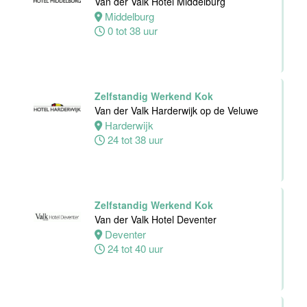
Van der Valk Hotel Middelburg
Middelburg
0 tot 38 uur
Teamleider
Bezoekersservice
Stichting
Zelfstandig Werkend Kok
Vogelpark
Van der Valk Harderwijk op de Veluwe
Avifauna
Harderwijk
Alphen
24 tot 38 uur
aan den
Rijn
24 tot 32 uur
Zelfstandig Werkend Kok
Van der Valk Hotel Deventer
Zelfstandig
Deventer
werkend Kok-I
24 tot 40 uur
The Madras
Diaries Utrecht
Utrecht
38 uur