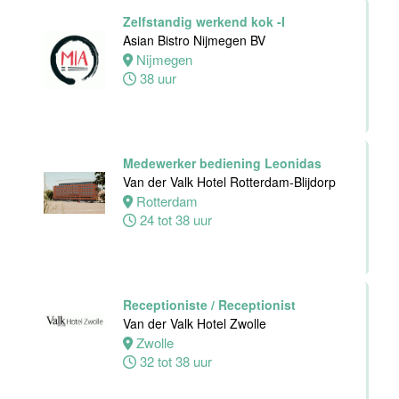
Middelburg
Zelfstandig werkend kok -I
0 tot 20 uur
Asian Bistro Nijmegen BV
Nijmegen
38 uur
Ontbijtkok
Van der Valk
Hotel Leiden
Leiden
Medewerker bediening Leonidas
24 tot 40 uur
Van der Valk Hotel Rotterdam-Blijdorp
Rotterdam
24 tot 38 uur
Zelfstandig
Werkend Kok
Van der Valk
Hotel Leiden
Receptioniste / Receptionist
Leiden
Van der Valk Hotel Zwolle
32 tot 40 uur
Zwolle
32 tot 38 uur
Technische