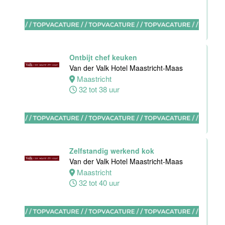
Housekeeping
Van der Valk
Hotel
Maastricht-
Maas
Ontbijt chef keuken
Van der Valk Hotel Maastricht-Maas
Maastricht
Maastricht
8 tot 38 uur
32 tot 38 uur
Open
Sollicitatie
Van der Valk
Hotel
Zelfstandig werkend kok
Maastricht-
Van der Valk Hotel Maastricht-Maas
Maas
Maastricht
32 tot 40 uur
Maastricht
0 tot 38 uur
Bijbaan