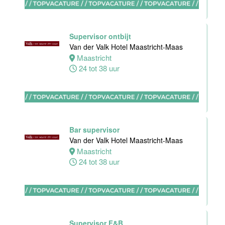
Supervisor ontbijt
Van der Valk Hotel Maastricht-Maas
Ontbijt
Maastricht
Manager
24 tot 38 uur
Hotel van der
Valk Maastricht
Maastricht
32 tot 38 uur
Bar supervisor
Van der Valk Hotel Maastricht-Maas
Maastricht
Souschef
24 tot 38 uur
Van der Valk
Hotel Akersloot
Akersloot
40 tot 42 uur
Supervisor F&B