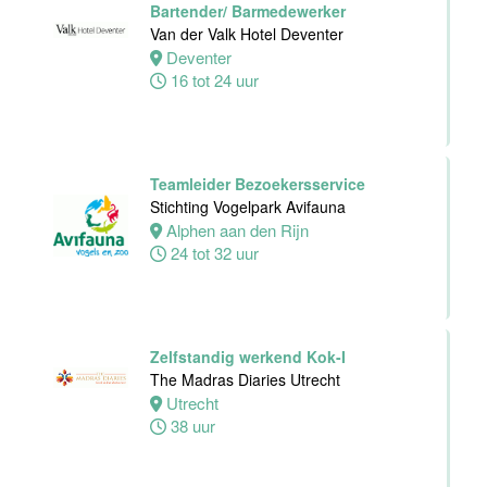
Bartender/ Barmedewerker
Van der Valk Hotel Deventer
Deventer
Supervisor
16 tot 24 uur
Meeting &
Events
Van der Valk
Hotel Zwolle
Teamleider Bezoekersservice
Zwolle
Stichting Vogelpark Avifauna
32 tot 40 uur
Alphen aan den Rijn
24 tot 32 uur
Chefkok
Woodstone
Alphen aan den
Zelfstandig werkend Kok-I
rijn
The Madras Diaries Utrecht
Alphen
Utrecht
aan den rijn
38 uur
32 tot 38 uur