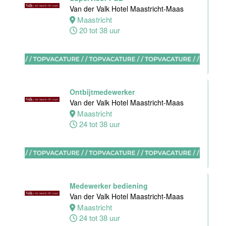
Medewerker
Van der Valk Hotel Maastricht-Maas
bediening
Maastricht
Van der Valk
20 tot 38 uur
Hotel
Apeldoorn
Apeldoorn
4 tot 40 uur
Ontbijtmedewerker
Van der Valk Hotel Maastricht-Maas
Maastricht
Chef de Partie
24 tot 38 uur
Banqueting
Van der Valk
Hotel Akersloot
Akersloot
Fulltime
Medewerker bediening
Van der Valk Hotel Maastricht-Maas
Maastricht
Floor Lead -
24 tot 38 uur
Bar & Kitchen