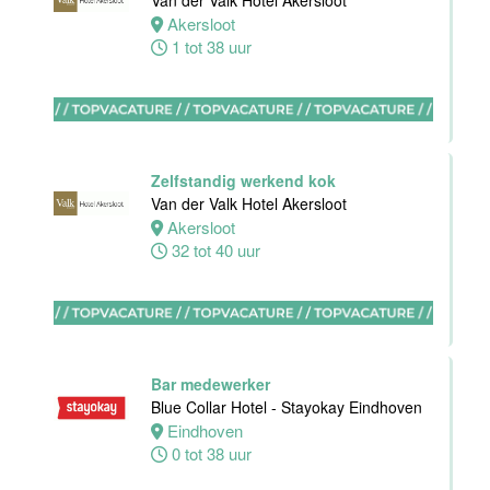
Van der Valk Hotel Akersloot
Akersloot
1 tot 38 uur
Commercieel
& Revenue
Manager
Zelfstandig werkend kok
Van der Valk
Van der Valk Hotel Akersloot
Hotel
Akersloot
Rotterdam-
32 tot 40 uur
Blijdorp
Rotterdam
38 uur
Bar medewerker
Blue Collar Hotel - Stayokay Eindhoven
Eindhoven
Leerling kok
0 tot 38 uur
Van der Valk