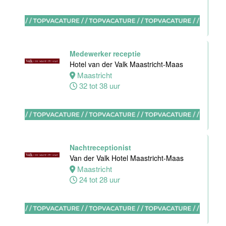
(32-40 uur)
Bar Boele
Amsterdam
32 tot 40 uur
Medewerker receptie
Hotel van der Valk Maastricht-Maas
Maastricht
32 tot 38 uur
Zelfstandig
werkend Kok-I
Amudham B.V
Nachtreceptionist
Amsterdam
Van der Valk Hotel Maastricht-Maas
38 uur
Maastricht
24 tot 28 uur