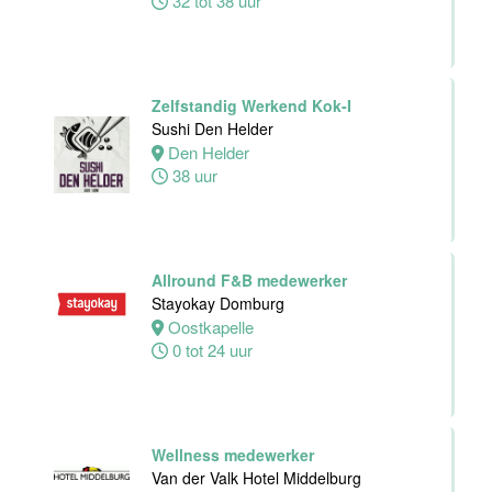
32 tot 38 uur
Housekeeping
medewerker
Stayokay
Zelfstandig Werkend Kok-I
Utrecht
Sushi Den Helder
Centrum
Den Helder
Utrecht
38 uur
0 tot 24 uur
Zelfstandig
werkend Kok
Allround F&B medewerker
Van der Valk
Stayokay Domburg
Hotel
Oostkapelle
Middelburg
0 tot 24 uur
Middelburg
24 tot 38 uur
Wellness medewerker
Van der Valk Hotel Middelburg