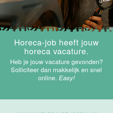
Keukenhulp
Van der Valk
Hotel
Maastricht-
Maas
Maastricht
Horeca-job heeft jouw
24 tot 38 uur
horeca vacature.
Shiftleader
Heb je jouw vacature gevonden?
housekeeping
Hotel van der
Solliciteer dan makkelijk en snel
Valk
online.
Easy!
Maastricht-
Maas
Maastricht
24 tot 38 uur