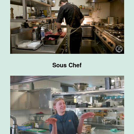
Supervisor
ontbijt
Van der Valk
Hotel
Maastricht-
Maas
Maastricht
Sous Chef
24 tot 38 uur
Bar supervisor
Van der Valk
Hotel
Maastricht-
Maas
Maastricht
24 tot 38 uur