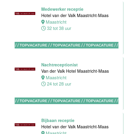
Floor Lead -
Medewerker receptie
Bar & Kitchen
Hotel van der Valk Maastricht-Maas
(32-40 uur)
Maastricht
Bar Boele
32 tot 38 uur
Amsterdam
32 tot 40 uur
Nachtreceptionist
Van der Valk Hotel Maastricht-Maas
Maastricht
Zelfstandig
24 tot 28 uur
werkend Kok-I
Amudham B.V
Amsterdam
38 uur
Bijbaan receptie
Hotel van der Valk Maastricht-Maas
Maastricht