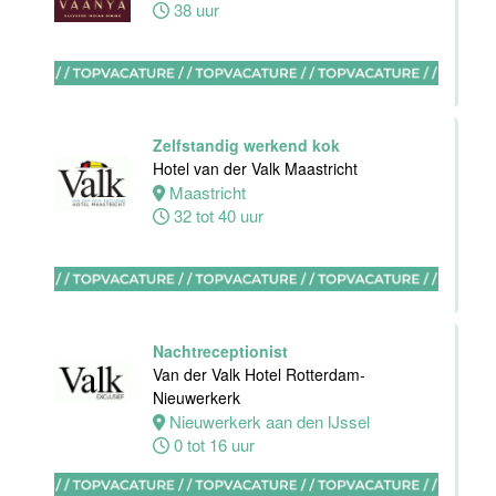
38 uur
HBO
Stagiair(e)
Sales
Zelfstandig werkend kok
Executive
Hotel van der Valk Maastricht
Van der Valk
Maastricht
Hotel Haarlem
32 tot 40 uur
Haarlem
32 tot 38 uur
Nachtreceptionist
Zelfstandig
Van der Valk Hotel Rotterdam-
Werkend Kok
Nieuwerkerk
Van der Valk
Nieuwerkerk aan den IJssel
Hotel
0 tot 16 uur
Rotterdam-
Blijdorp