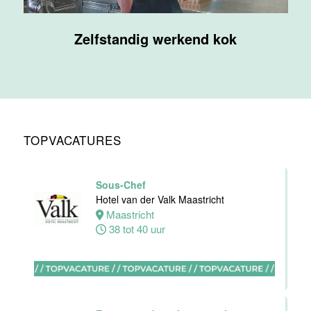
Supervisor
Zelfstandig werkend kok
F&B
Van der Valk
Hotel
Maastricht-
Maas
Maastricht
TOPVACATURES
20 tot 38 uur
Sous-Chef
Ontbijtmedewerker
Hotel van der Valk Maastricht
Van der Valk
Maastricht
Hotel
38 tot 40 uur
Maastricht-
Maas
Maastricht
24 tot 38 uur