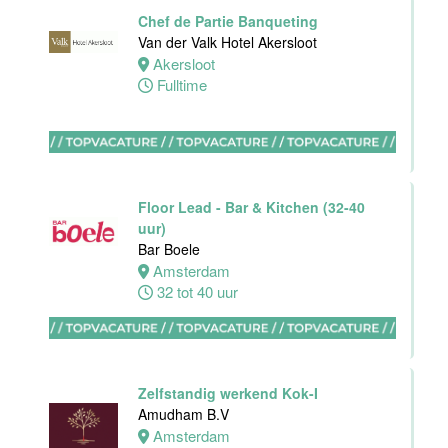
Haarlem
Chef de Partie Banqueting
32 tot 38 uur
Van der Valk Hotel Akersloot
Akersloot
Fulltime
HBO
Stagiair(e)
F&B Manager
Van der Valk
Floor Lead - Bar & Kitchen (32-40
Hotel Haarlem
uur)
Haarlem
Bar Boele
32 tot 38 uur
Amsterdam
32 tot 40 uur
Afwasmedewerker
Stayokay
Dordrecht
Zelfstandig werkend Kok-I
Dordrecht
Amudham B.V
0 tot 24 uur
Amsterdam