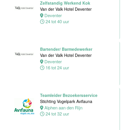
Zelfstandig Werkend Kok
Avifauna
Van der Valk Hotel Deventer
Alphen
Deventer
aan den
24 tot 40 uur
Rijn
24 tot 32 uur
Bartender/ Barmedewerker
Zelfstandig
Van der Valk Hotel Deventer
werkend Kok-I
Deventer
The Madras
16 tot 24 uur
Diaries Utrecht
Utrecht
38 uur
Teamleider Bezoekersservice
Supervisor
Stichting Vogelpark Avifauna
Meeting &
Alphen aan den Rijn
Events
24 tot 32 uur
Van der Valk
Hotel Zwolle