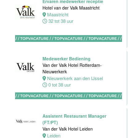
Ervaren medewerker receptie
Hotel van der Valk Maastricht
Medewerker
Maastricht
bediening
32 tot 38 uur
Van der Valk
Hotel
Maastricht-
Maas
Maastricht
Medewerker Bediening
24 tot 38 uur
Van der Valk Hotel Rotterdam-
Nieuwerkerk
Nieuwerkerk aan den IJssel
Medewerker
0 tot 38 uur
receptie
Hotel van der
Valk
Maastricht-
Maas
Assistent Restaurant Manager
(FT/PT)
Maastricht
Van der Valk Hotel Leiden
32 tot 38 uur
Leiden