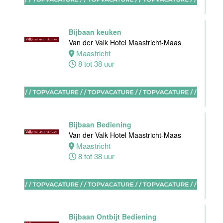
0 tot 16 uur
Bijbaan keuken
Van der Valk Hotel Maastricht-Maas
Zelfstandig
Maastricht
werkend kok
8 tot 38 uur
Blue Collar
Hotel -
Stayokay
Eindhoven
Eindhoven
Bijbaan Bediening
0 tot 32 uur
Van der Valk Hotel Maastricht-Maas
Maastricht
8 tot 38 uur
Housekeeping
medewerker
Blue Collar
Hotel -
Stayokay
Bijbaan Ontbijt Bediening
Eindhoven