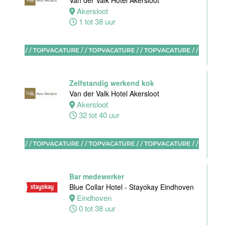
Van der Valk Hotel Akersloot
Domburg
Akersloot
1 tot 38 uur
Oostkapelle
0 tot 24 uur
Wellness
medewerker
Zelfstandig werkend kok
Van der Valk
Van der Valk Hotel Akersloot
Hotel
Akersloot
Middelburg
32 tot 40 uur
Middelburg
0 tot 40 uur
Bar medewerker
Blue Collar Hotel - Stayokay Eindhoven
Commercieel
Eindhoven
& Revenue
0 tot 38 uur
Manager