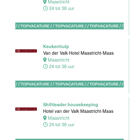
Maastricht
24 tot 38 uur
Bijbaan
keuken
Van der Valk
Hotel
Maastricht-
Maas
Keukenhulp
Van der Valk Hotel Maastricht-Maas
Maastricht
Maastricht
8 tot 38 uur
24 tot 38 uur
Bijbaan
Bediening
Van der Valk
Hotel
Shiftleader housekeeping
Maastricht-
Hotel van der Valk Maastricht-Maas
Maas
Maastricht
24 tot 38 uur
Maastricht
8 tot 38 uur