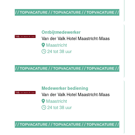
Medewerker
bediening
Van der Valk
Ontbijtmedewerker
Hotel
Van der Valk Hotel Maastricht-Maas
Apeldoorn
Maastricht
24 tot 38 uur
Apeldoorn
4 tot 40 uur
Chef de Partie
Medewerker bediening
Banqueting
Van der Valk Hotel Maastricht-Maas
Van der Valk
Maastricht
Hotel Akersloot
24 tot 38 uur
Akersloot
Fulltime