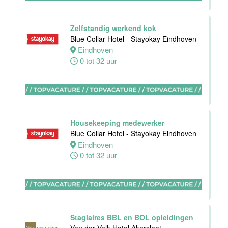
Rotterdam
Zelfstandig werkend kok
32 tot 38 uur
Blue Collar Hotel - Stayokay Eindhoven
Eindhoven
0 tot 32 uur
Zelfstandig
Werkend Kok-I
Sushi Den
Housekeeping medewerker
Helder
Blue Collar Hotel - Stayokay Eindhoven
Den
Eindhoven
Helder
0 tot 32 uur
38 uur
Allround F&B
medewerker
Stagiaires BBL en BOL opleidingen
Stayokay