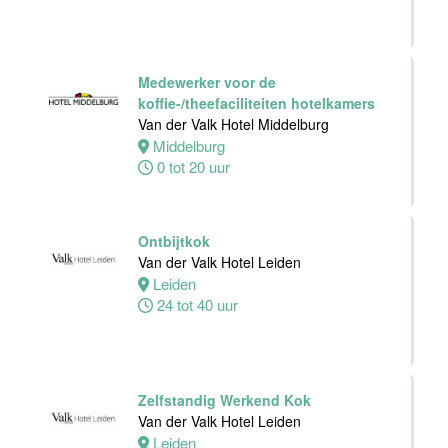
Personeelszaken
Van der Valk
Harderwijk op
de Veluwe
Medewerker voor de
koffie-/theefaciliteiten hotelkamers
Harderwijk
Van der Valk Hotel Middelburg
32 tot 38 uur
Middelburg
0 tot 20 uur
Front Office
Ontbijtkok
Medewerker
Van der Valk Hotel Leiden
Van der Valk
Leiden
Hotel Schiedam
24 tot 40 uur
Schiedam
32 tot 38 uur
Zelfstandig Werkend Kok
Van der Valk Hotel Leiden
Medewerker
Leiden
Technische