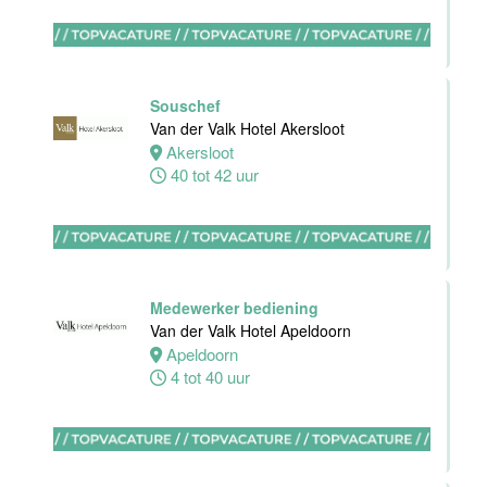
Bar
medewerker
Souschef
Blue Collar
Van der Valk Hotel Akersloot
Hotel -
Akersloot
Stayokay
40 tot 42 uur
Eindhoven
Eindhoven
0 tot 38 uur
Medewerker bediening
Van der Valk Hotel Apeldoorn
Apeldoorn
HBO
4 tot 40 uur
Stagiair(e)
Front Office
Manager
Van der Valk
Hotel Haarlem