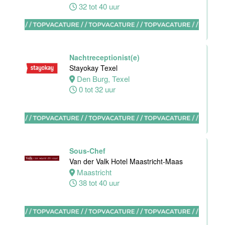
32 tot 40 uur
Nachtreceptionist
Van der Valk
Hotel
Maastricht-
Nachtreceptionist(e)
Maas
Stayokay Texel
Den Burg, Texel
Maastricht
0 tot 32 uur
24 tot 28 uur
Bijbaan
receptie
Hotel van der
Sous-Chef
Valk
Van der Valk Hotel Maastricht-Maas
Maastricht-
Maastricht
Maas
38 tot 40 uur
Maastricht
16 tot 24 uur