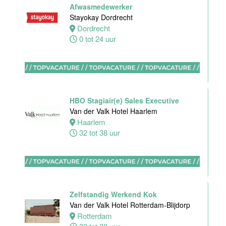
Afwasmedewerker
Stayokay Dordrecht
Dordrecht
Ontbijtkok
0 tot 24 uur
Van der Valk
Hotel
Rotterdam-
Blijdorp
Rotterdam
HBO Stagiair(e) Sales Executive
32 tot 38 uur
Van der Valk Hotel Haarlem
Haarlem
32 tot 38 uur
Housekeeping
employee
Stayokay
Utrecht
Centrum
Zelfstandig Werkend Kok
Utrecht
Van der Valk Hotel Rotterdam-Blijdorp
0 tot 24 uur
Rotterdam