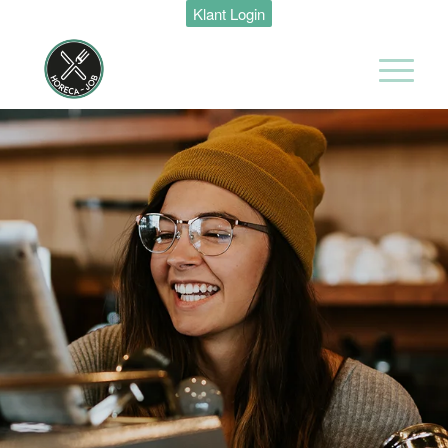
Klant Login
Zelfstandig
werkend kok
Van der Valk
Hotel
Maastricht-
Maas
Maastricht
32 tot 40 uur
Ontbijt kok
Van der Valk
Hotel
Maastricht-
Maas
Maastricht
24 tot 38 uur