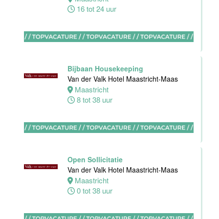
16 tot 24 uur
Zelfstandig
werkend kok
Hotel van der
Valk Maastricht
Bijbaan Housekeeping
Maastricht
Van der Valk Hotel Maastricht-Maas
32 tot 40 uur
Maastricht
8 tot 38 uur
Nachtreceptionist
Van der Valk
Hotel
Open Sollicitatie
Rotterdam-
Van der Valk Hotel Maastricht-Maas
Nieuwerkerk
Maastricht
0 tot 38 uur
Nieuwerkerk
aan den
IJssel