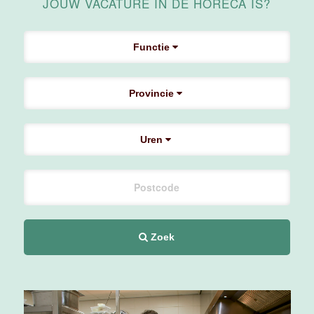
Medewerker
JOUW VACATURE IN DE HORECA IS?
Housekeeping
Van der Valk
Hotel
Functie
Maastricht-
Maas
Provincie
Maastricht
15 tot 30 uur
Uren
Medewerker
Algemene
Dienst I
Housekeeping
Van der Valk
Hotel
Zoek
Maastricht-
Maas
Maastricht
15 tot 30 uur