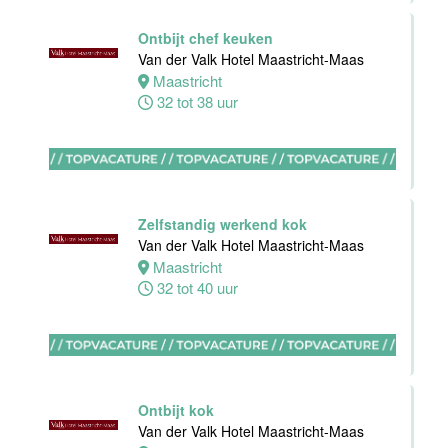
Bijbaan
Ontbijt chef keuken
Housekeeping
Van der Valk Hotel Maastricht-Maas
Van der Valk
Maastricht
Hotel
32 tot 38 uur
Maastricht-
Maas
Maastricht
8 tot 38 uur
Zelfstandig werkend kok
Van der Valk Hotel Maastricht-Maas
Open
Maastricht
Sollicitatie
32 tot 40 uur
Van der Valk
Hotel
Maastricht-
Maas
Maastricht
Ontbijt kok
0 tot 38 uur
Van der Valk Hotel Maastricht-Maas