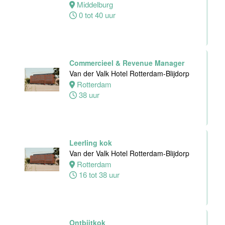
Middelburg
0 tot 40 uur
Zelfstandig
werkend kok -I
Asian Bistro
Nijmegen BV
Commercieel & Revenue Manager
Nijmegen
Van der Valk Hotel Rotterdam-Blijdorp
38 uur
Rotterdam
38 uur
Medewerker
Leerling kok
bediening
Van der Valk Hotel Rotterdam-Blijdorp
Leonidas
Rotterdam
Van der Valk
16 tot 38 uur
Hotel
Rotterdam-
Blijdorp
Ontbijtkok
Rotterdam