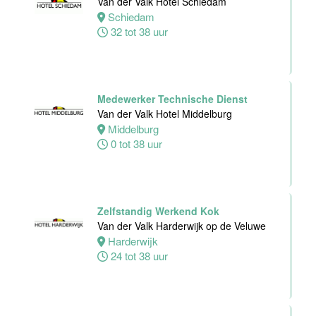
Van der Valk Hotel Schiedam
Van der Valk
Schiedam
Hotel Deventer
32 tot 38 uur
Deventer
24 tot 40 uur
Medewerker Technische Dienst
Bartender/
Van der Valk Hotel Middelburg
Barmedewerker
Middelburg
Van der Valk
0 tot 38 uur
Hotel Deventer
Deventer
16 tot 24 uur
Zelfstandig Werkend Kok
Van der Valk Harderwijk op de Veluwe
Harderwijk
24 tot 38 uur
Teamleider
Bezoekersservice
Stichting
Vogelpark