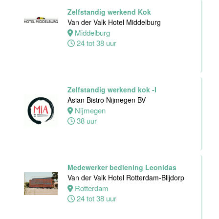
Van der Valk
Zelfstandig werkend Kok
Hotel Zwolle
Van der Valk Hotel Middelburg
Zwolle
Middelburg
24 tot 40 uur
24 tot 38 uur
Medewerker
voor de
koffie-/theefaciliteiten
Zelfstandig werkend kok -I
hotelkamers
Asian Bistro Nijmegen BV
Van der Valk
Nijmegen
Hotel
38 uur
Middelburg
Middelburg
0 tot 20 uur
Medewerker bediening Leonidas
Van der Valk Hotel Rotterdam-Blijdorp
Rotterdam
Ontbijtkok
24 tot 38 uur
Van der Valk
Hotel Leiden