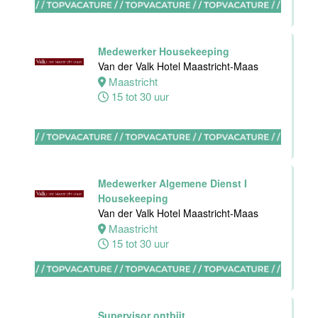
Bijbaan
Ontbijt
Medewerker Housekeeping
Bediening
Van der Valk Hotel Maastricht-Maas
Van der Valk
Maastricht
Hotel
15 tot 30 uur
Maastricht-
Maas
Maastricht
8 tot 38 uur
Medewerker Algemene Dienst I
Housekeeping
Van der Valk Hotel Maastricht-Maas
Medewerker
Maastricht
meeting &
15 tot 30 uur
events
Van der Valk
Hotel
Apeldoorn
Supervisor ontbijt