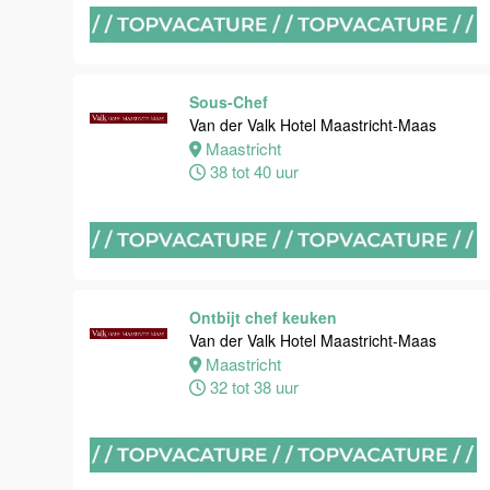
Van der Valk
Hotel
Maastricht-
Maas
Sous-Chef
Maastricht
Van der Valk Hotel Maastricht-Maas
24 tot 28 uur
Maastricht
38 tot 40 uur
Bijbaan
receptie
Hotel van der
Valk
Maastricht-
Ontbijt chef keuken
Maas
Van der Valk Hotel Maastricht-Maas
Maastricht
Maastricht
32 tot 38 uur
16 tot 24 uur
Bijbaan
Housekeeping