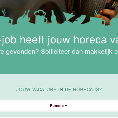
job heeft jouw horeca v
e gevonden? Solliciteer dan makkelijk e
JOUW VACATURE IN DE HORECA IS?
Functie