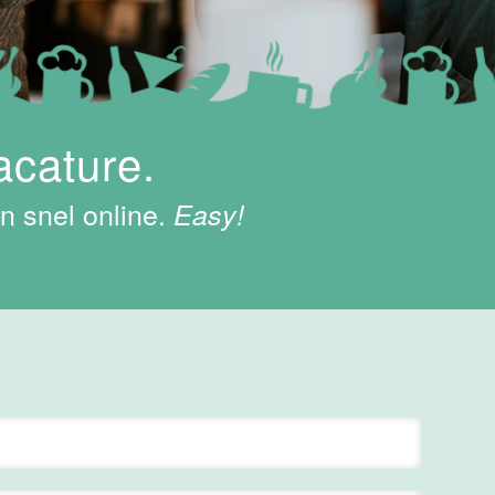
acature.
n snel online.
Easy!