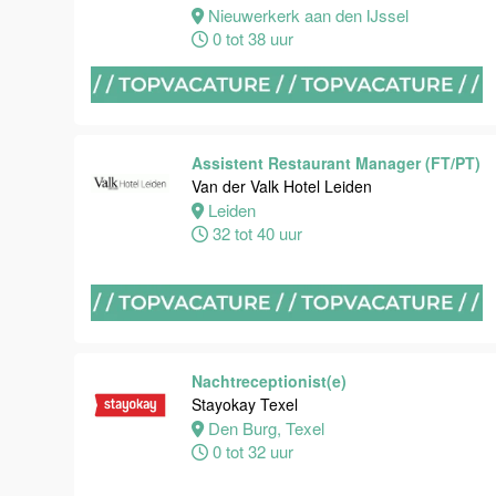
Van der Valk
Nieuwerkerk aan den IJssel
Hotel
0 tot 38 uur
Maastricht-
Maas
Maastricht
24 tot 38 uur
Assistent Restaurant Manager (FT/PT)
Van der Valk Hotel Leiden
Leiden
Medewerker
32 tot 40 uur
receptie
Hotel van der
Valk
Maastricht-
Maas
Nachtreceptionist(e)
Maastricht
Stayokay Texel
32 tot 38 uur
Den Burg, Texel
0 tot 32 uur
Nachtreceptionist