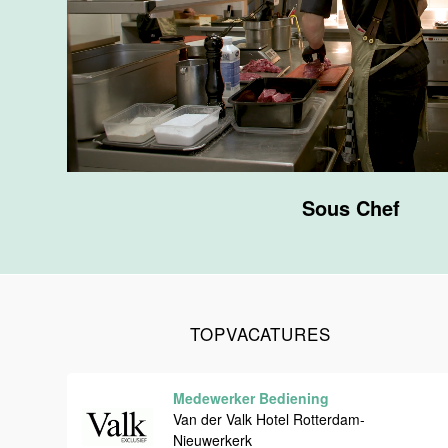
F&B
Van der Valk
Hotel
Maastricht-
Maas
Maastricht
20 tot 38 uur
Sous Chef
Ontbijtmedewerker
Van der Valk
Hotel
Maastricht-
Maas
TOPVACATURES
Maastricht
24 tot 38 uur
Medewerker Bediening
Medewerker
Van der Valk Hotel Rotterdam-
bediening
Nieuwerkerk