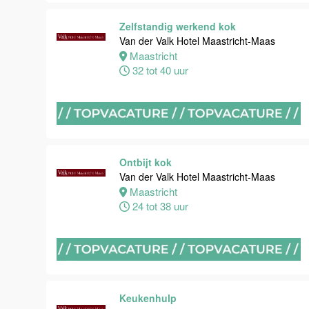
Van der Valk
Hotel
Zelfstandig werkend kok
Maastricht-
Van der Valk Hotel Maastricht-Maas
Maas
Maastricht
32 tot 40 uur
Maastricht
8 tot 38 uur
Open
Sollicitatie
Ontbijt kok
Van der Valk
Van der Valk Hotel Maastricht-Maas
Hotel
Maastricht
Maastricht-
24 tot 38 uur
Maas
Maastricht
0 tot 38 uur
Bijbaan
Keukenhulp
keuken