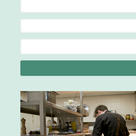
ontbijt
Van der Valk
Hotel
Maastricht-
Maas
Maastricht
24 tot 38 uur
Bar supervisor
Van der Valk
Hotel
Maastricht-
Maas
Maastricht
24 tot 38 uur
Supervisor