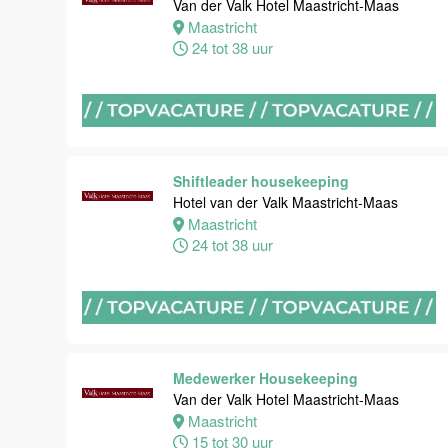
Van der Valk Hotel Maastricht-Maas
Van der Valk
Maastricht
Hotel
24 tot 38 uur
Maastricht-
Maas
Maastricht
8 tot 38 uur
Shiftleader housekeeping
Hotel van der Valk Maastricht-Maas
Bijbaan
Maastricht
Bediening
24 tot 38 uur
Van der Valk
Hotel
Maastricht-
Maas
Maastricht
8 tot 38 uur
Medewerker Housekeeping
Van der Valk Hotel Maastricht-Maas
Maastricht
Bijbaan
15 tot 30 uur