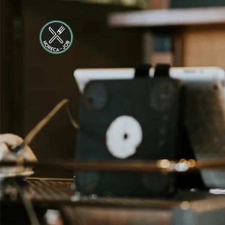
Maastricht-
Maas
Maastricht
24 tot 38 uur
Shiftleader
housekeeping
Hotel van der
Valk
Maastricht-
Maas
Maastricht
24 tot 38 uur
Medewerker
Housekeeping
Van der Valk