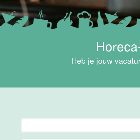
Hotel
Maastricht-
Maas
Maastricht
15 tot 30 uur
Horeca-
Medewerker
Heb je jouw vacatur
Algemene
Dienst I
Housekeeping
Van der Valk
Hotel
Maastricht-
Maas
Maastricht
15 tot 30 uur
Supervisor