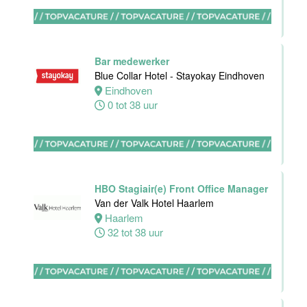
Ontbijtkok
Van der Valk
Hotel
Bar medewerker
Rotterdam-
Blue Collar Hotel - Stayokay Eindhoven
Blijdorp
Eindhoven
0 tot 38 uur
Rotterdam
32 tot 38 uur
Housekeeping
HBO Stagiair(e) Front Office Manager
employee
Van der Valk Hotel Haarlem
Stayokay
Haarlem
Utrecht
32 tot 38 uur
Centrum
Utrecht
0 tot 24 uur