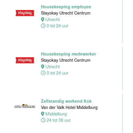
Hotel Zwolle
Housekeeping employee
Zwolle
Stayokay Utrecht Centrum
24 tot 40 uur
Utrecht
0 tot 24 uur
Medewerker
voor de
koffie-/theefaciliteiten
Housekeeping medewerker
hotelkamers
Stayokay Utrecht Centrum
Van der Valk
Utrecht
Hotel
0 tot 24 uur
Middelburg
Middelburg
0 tot 20 uur
Zelfstandig werkend Kok
Van der Valk Hotel Middelburg
Ontbijtkok
Middelburg
Van der Valk
24 tot 38 uur
Hotel Leiden
Leiden