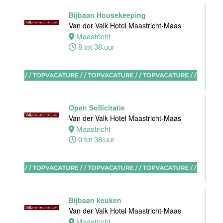
32 tot 40 uur
Bijbaan Housekeeping
Van der Valk Hotel Maastricht-Maas
Maastricht
8 tot 38 uur
Nachtreceptionist
Van der Valk
Hotel
Rotterdam-
Nieuwerkerk
Open Sollicitatie
Nieuwerkerk
Van der Valk Hotel Maastricht-Maas
aan den
Maastricht
IJssel
0 tot 38 uur
0 tot 16 uur
Allround
Medewerker
Bijbaan keuken
Stayokay
Van der Valk Hotel Maastricht-Maas
Haarlem
Maastricht