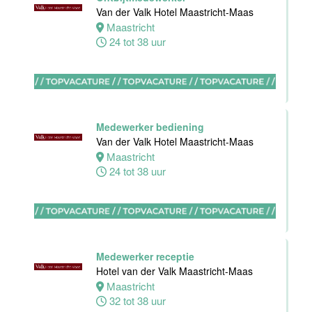
Akersloot
Van der Valk Hotel Maastricht-Maas
Fulltime
Maastricht
24 tot 38 uur
Receptionist
Van der Valk
Hotel
Apeldoorn
Medewerker bediening
Apeldoorn
Van der Valk Hotel Maastricht-Maas
30 tot 38 uur
Maastricht
24 tot 38 uur
Floor Lead -
Bar & Kitchen
(32-40 uur)
Medewerker receptie
Bar Boele
Hotel van der Valk Maastricht-Maas
Maastricht
Amsterdam
32 tot 38 uur
32 tot 40 uur