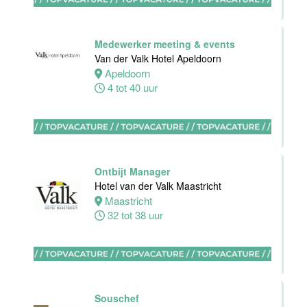
Stayokay
Eindhoven
Medewerker meeting & events
Eindhoven
Van der Valk Hotel Apeldoorn
0 tot 32 uur
Apeldoorn
4 tot 40 uur
Sous-Chef
Hotel van der
Valk Maastricht
Ontbijt Manager
Hotel van der Valk Maastricht
Maastricht
Maastricht
38 tot 40 uur
32 tot 38 uur
Ervaren
Souschef
medewerker