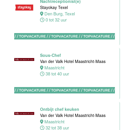
Nachtreceptionist(e)
Maas
Stayokay Texel
Den Burg, Texel
Maastricht
0 tot 32 uur
16 tot 24 uur
Bijbaan
Housekeeping
Van der Valk
Sous-Chef
Hotel
Van der Valk Hotel Maastricht-Maas
Maastricht-
Maastricht
Maas
38 tot 40 uur
Maastricht
8 tot 38 uur
Open
Ontbijt chef keuken
Sollicitatie
Van der Valk Hotel Maastricht-Maas
Van der Valk
Maastricht
Hotel
32 tot 38 uur
Maastricht-