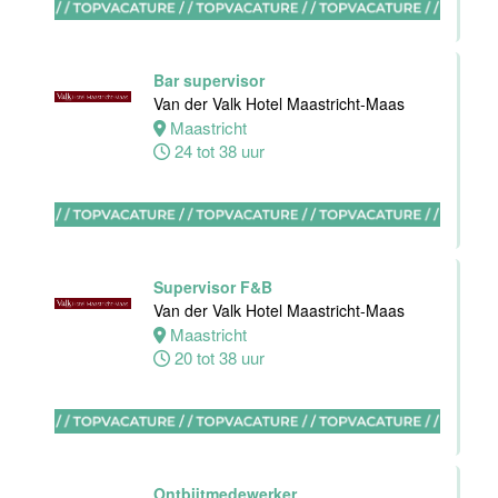
Van der Valk
Hotel Akersloot
Akersloot
Bar supervisor
40 tot 42 uur
Van der Valk Hotel Maastricht-Maas
Maastricht
24 tot 38 uur
Medewerker
bediening
Van der Valk
Hotel
Apeldoorn
Supervisor F&B
Apeldoorn
Van der Valk Hotel Maastricht-Maas
4 tot 40 uur
Maastricht
20 tot 38 uur
Chef de Partie
Banqueting
Van der Valk
Hotel Akersloot
Ontbijtmedewerker