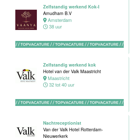
Front Office
Zelfstandig werkend Kok-I
Manager
Amudham B.V
Van der Valk
Amsterdam
Hotel Haarlem
38 uur
Haarlem
32 tot 38 uur
HBO
Zelfstandig werkend kok
Stagiair(e)
Hotel van der Valk Maastricht
F&B Manager
Maastricht
Van der Valk
32 tot 40 uur
Hotel Haarlem
Haarlem
32 tot 38 uur
Nachtreceptionist
Afwasmedewerker
Van der Valk Hotel Rotterdam-
Stayokay
Nieuwerkerk