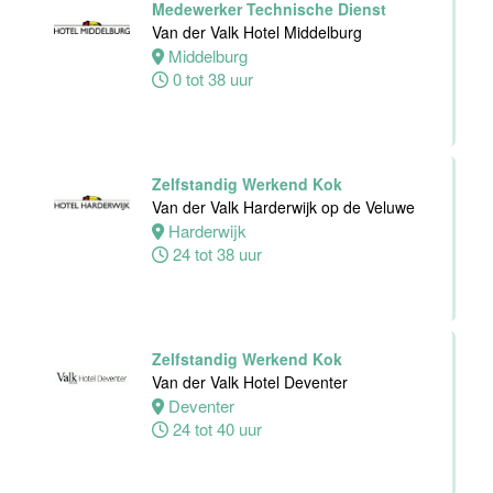
Medewerker Technische Dienst
Alphen
Van der Valk Hotel Middelburg
aan den
Middelburg
Rijn
0 tot 38 uur
24 tot 32 uur
Zelfstandig
Zelfstandig Werkend Kok
werkend Kok-I
Van der Valk Harderwijk op de Veluwe
The Madras
Harderwijk
Diaries Utrecht
24 tot 38 uur
Utrecht
38 uur
Zelfstandig Werkend Kok
Supervisor
Van der Valk Hotel Deventer
Meeting &
Deventer
Events
24 tot 40 uur
Van der Valk
Hotel Zwolle
Zwolle