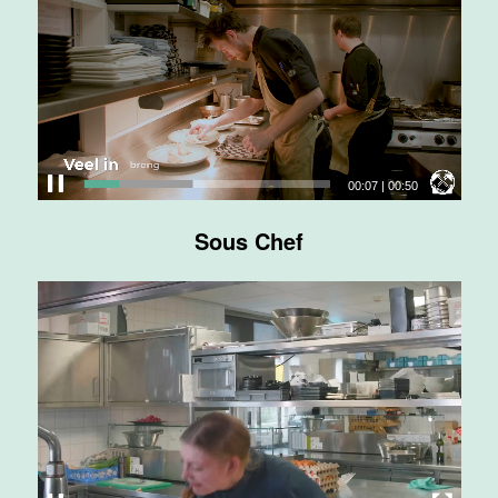
Maas
Maastricht
24 tot 38 uur
Medewerker
bediening
00:08
|
00:50
Van der Valk
Hotel
Sous Chef
Maastricht-
Maas
Maastricht
24 tot 38 uur
Medewerker
receptie
Hotel van der
Valk
Maastricht-