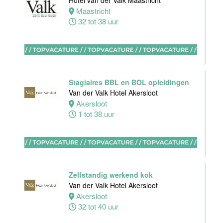
Hotel van der Valk Maastricht
Hotel
Maastricht
Rotterdam-
32 tot 38 uur
Blijdorp
Rotterdam
38 uur
Stagiaires BBL en BOL opleidingen
Van der Valk Hotel Akersloot
Akersloot
1 tot 38 uur
Leerling kok
Van der Valk
Hotel
Rotterdam-
Blijdorp
Zelfstandig werkend kok
Rotterdam
Van der Valk Hotel Akersloot
16 tot 38 uur
Akersloot
32 tot 40 uur