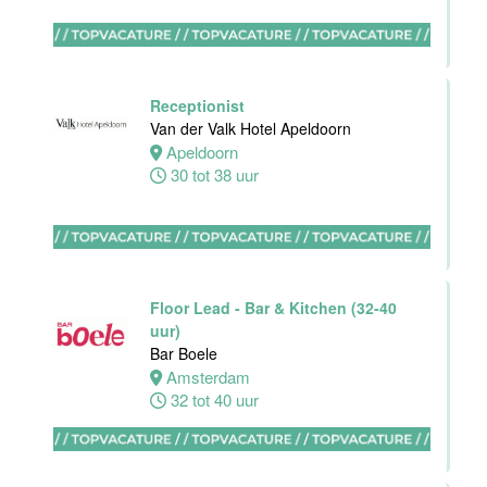
Hotel Akersloot
Akersloot
32 tot 40 uur
Receptionist
Van der Valk Hotel Apeldoorn
Apeldoorn
Bar
30 tot 38 uur
medewerker
Blue Collar
Hotel -
Stayokay
Eindhoven
Floor Lead - Bar & Kitchen (32-40
Eindhoven
uur)
0 tot 38 uur
Bar Boele
Amsterdam
32 tot 40 uur
HBO
Stagiair(e)