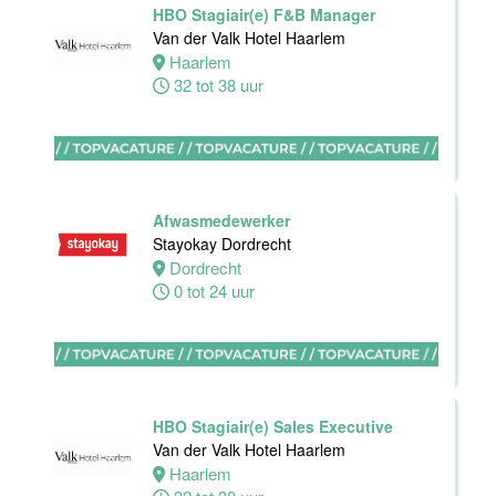
HBO Stagiair(e) F&B Manager
Housekeeping
Van der Valk Hotel Haarlem
medewerker
Haarlem
Stayokay
32 tot 38 uur
Utrecht
Centrum
Utrecht
0 tot 24 uur
Afwasmedewerker
Zelfstandig
Stayokay Dordrecht
werkend Kok
Dordrecht
Van der Valk
0 tot 24 uur
Hotel
Middelburg
Middelburg
24 tot 38 uur
HBO Stagiair(e) Sales Executive
Van der Valk Hotel Haarlem
Haarlem