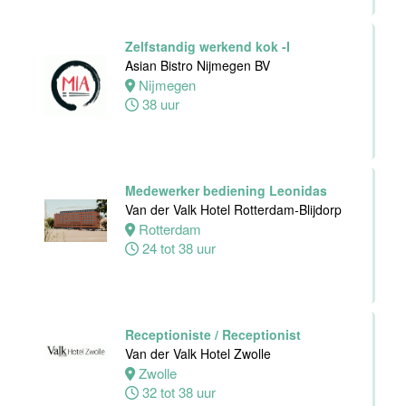
24 tot 40 uur
Zelfstandig werkend kok -I
Asian Bistro Nijmegen BV
Zelfstandig
Nijmegen
Werkend Kok
38 uur
Van der Valk
Hotel Leiden
Leiden
32 tot 40 uur
Medewerker bediening Leonidas
Van der Valk Hotel Rotterdam-Blijdorp
Rotterdam
Technische
24 tot 38 uur
dienst
Van der Valk
Hotel Leiden
Leiden
32 tot 38 uur
Receptioniste / Receptionist
Van der Valk Hotel Zwolle
Zwolle
Medewerker
32 tot 38 uur