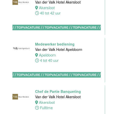
Van der Valk Hotel Akersloot
receptie
Akersloot
Hotel van der
40 tot 42 uur
Valk Maastricht
Maastricht
32 tot 38 uur
Medewerker bediening
Van der Valk Hotel Apeldoorn
Stagiaires
Apeldoorn
BBL en BOL
4 tot 40 uur
opleidingen
Van der Valk
Hotel Akersloot
Akersloot
1 tot 38 uur
Chef de Partie Banqueting
Van der Valk Hotel Akersloot
Akersloot
Zelfstandig
Fulltime
werkend kok
Van der Valk