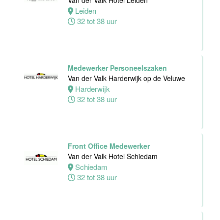
Van der Valk Hotel Leiden
Hotel Deventer
Leiden
Deventer
32 tot 38 uur
24 tot 40 uur
Bartender/
Medewerker Personeelszaken
Barmedewerker
Van der Valk Harderwijk op de Veluwe
Van der Valk
Harderwijk
Hotel Deventer
32 tot 38 uur
Deventer
16 tot 24 uur
Front Office Medewerker
Van der Valk Hotel Schiedam
Schiedam
32 tot 38 uur
Teamleider
Bezoekersservice
Stichting
Vogelpark
Avifauna