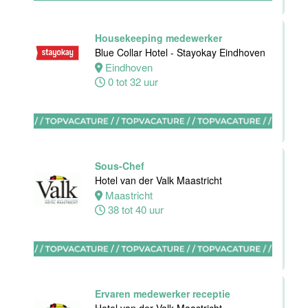
Oostkapelle
0 tot 24 uur
Housekeeping medewerker
Blue Collar Hotel - Stayokay Eindhoven
Eindhoven
Wellness
0 tot 32 uur
medewerker
Van der Valk
Hotel
Middelburg
Sous-Chef
Middelburg
Hotel van der Valk Maastricht
0 tot 40 uur
Maastricht
38 tot 40 uur
Commercieel
& Revenue
Manager
Ervaren medewerker receptie
Van der Valk