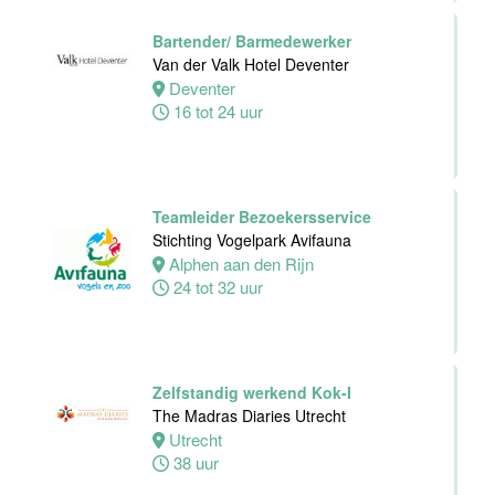
32 tot 40 uur
Bartender/ Barmedewerker
Van der Valk Hotel Deventer
Deventer
Chefkok
16 tot 24 uur
Woodstone
Alphen aan den
rijn
Alphen
Teamleider Bezoekersservice
aan den rijn
Stichting Vogelpark Avifauna
32 tot 38 uur
Alphen aan den Rijn
24 tot 32 uur
Zelfstandig
Werkend Kok-I
Zelfstandig werkend Kok-I
Rasoi Indian
The Madras Diaries Utrecht
Restaurant
Utrecht
38 uur
Amsterdam
Fulltime