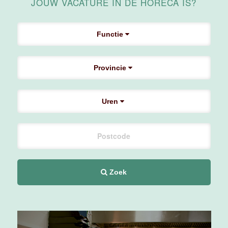
JOUW VACATURE IN DE HORECA IS?
Maas
Maastricht
Functie
24 tot 38 uur
Provincie
Supervisor
F&B
Van der Valk
Uren
Hotel
Maastricht-
Maas
Maastricht
20 tot 38 uur
Zoek
Ontbijtmedewerker
Van der Valk
Hotel
Maastricht-