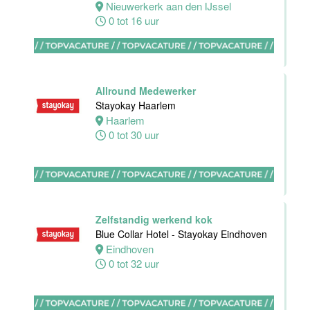
Dordrecht
Nieuwerkerk aan den IJssel
Dordrecht
0 tot 16 uur
0 tot 24 uur
Allround Medewerker
HBO
Stayokay Haarlem
Stagiair(e)
Haarlem
Sales
0 tot 30 uur
Executive
Van der Valk
Hotel Haarlem
Haarlem
32 tot 38 uur
Zelfstandig werkend kok
Blue Collar Hotel - Stayokay Eindhoven
Eindhoven
Allround F&B
0 tot 32 uur
medewerker
Stayokay
Domburg