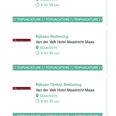
Haarlem
8 tot 38 uur
0 tot 30 uur
Zelfstandig
werkend kok
Bijbaan Bediening
Blue Collar
Van der Valk Hotel Maastricht-Maas
Hotel -
Maastricht
Stayokay
8 tot 38 uur
Eindhoven
Eindhoven
0 tot 32 uur
Bijbaan Ontbijt Bediening
Van der Valk Hotel Maastricht-Maas
Housekeeping
Maastricht
medewerker
8 tot 38 uur
Blue Collar
Hotel -