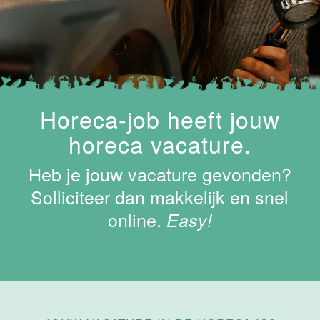
Maastricht-
Maas
Maastricht
15 tot 30 uur
Supervisor
Horeca-job heeft jouw
ontbijt
horeca vacature.
Van der Valk
Hotel
Heb je jouw vacature gevonden?
Maastricht-
Maas
Solliciteer dan makkelijk en snel
online.
Maastricht
Easy!
24 tot 38 uur
Bar supervisor
Van der Valk
Hotel
Maastricht-