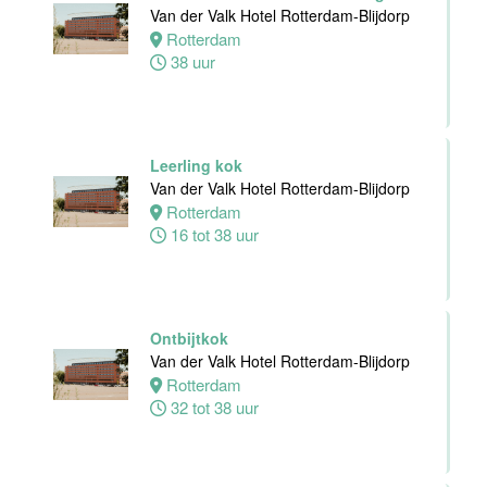
24 tot 38 uur
Van der Valk Hotel Rotterdam-Blijdorp
Rotterdam
38 uur
Receptioniste
/ Receptionist
Van der Valk
Hotel Zwolle
Leerling kok
Zwolle
Van der Valk Hotel Rotterdam-Blijdorp
32 tot 38 uur
Rotterdam
16 tot 38 uur
Zelfstandig
Werkend Kok
Van der Valk
Hotel Zwolle
Ontbijtkok
Zwolle
Van der Valk Hotel Rotterdam-Blijdorp
32 tot 40 uur
Rotterdam
32 tot 38 uur
Kok
Van der Valk