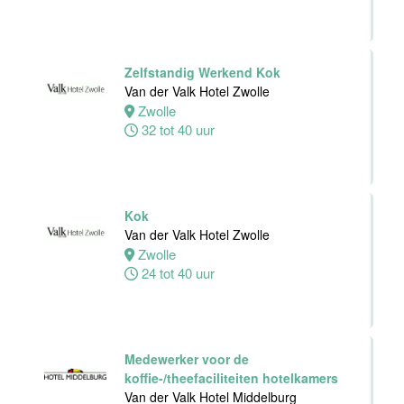
Personeelszaken
Van der Valk
Harderwijk op
de Veluwe
Zelfstandig Werkend Kok
Van der Valk Hotel Zwolle
Harderwijk
Zwolle
32 tot 38 uur
32 tot 40 uur
Front Office
Medewerker
Kok
Van der Valk
Van der Valk Hotel Zwolle
Hotel Schiedam
Zwolle
24 tot 40 uur
Schiedam
32 tot 38 uur
Medewerker voor de
Medewerker
koffie-/theefaciliteiten hotelkamers
Technische
Van der Valk Hotel Middelburg