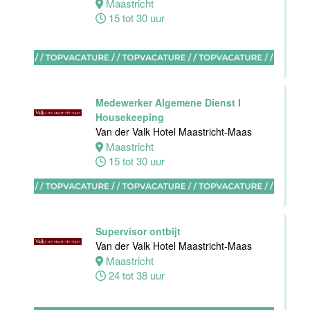
Maastricht
Van der Valk
15 tot 30 uur
Hotel
Apeldoorn
Apeldoorn
4 tot 40 uur
Medewerker Algemene Dienst I
Housekeeping
Van der Valk Hotel Maastricht-Maas
Maastricht
15 tot 30 uur
Ontbijt
Manager
Hotel van der
Valk Maastricht
Supervisor ontbijt
Maastricht
Van der Valk Hotel Maastricht-Maas
32 tot 38 uur
Maastricht
24 tot 38 uur
Souschef