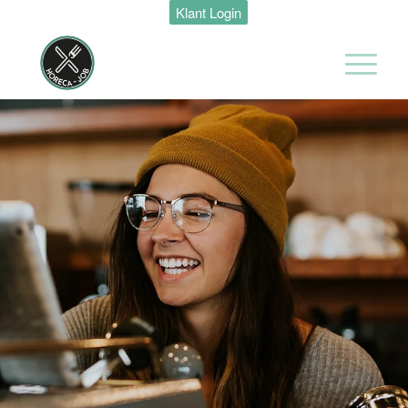
Klant Login
Maastricht
24 tot 38 uur
Medewerker
Housekeeping
Van der Valk
Hotel
Maastricht-
Maas
Maastricht
15 tot 30 uur
Medewerker
Algemene
Dienst I
Housekeeping
Van der Valk
Hotel