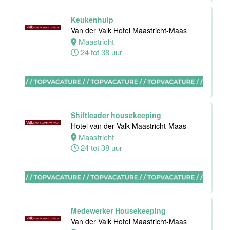
Maastricht-
Maas
Keukenhulp
Van der Valk Hotel Maastricht-Maas
Maastricht
Maastricht
8 tot 38 uur
24 tot 38 uur
Bijbaan
Ontbijt
Bediening
Van der Valk
Shiftleader housekeeping
Hotel
Hotel van der Valk Maastricht-Maas
Maastricht-
Maastricht
Maas
24 tot 38 uur
Maastricht
8 tot 38 uur
Medewerker
Medewerker Housekeeping
meeting &
Van der Valk Hotel Maastricht-Maas
events