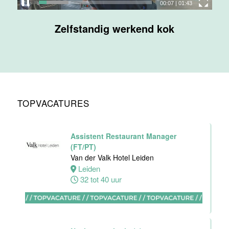
00:08
|
01:43
Maas
Zelfstandig werkend kok
Maastricht
32 tot 38 uur
Nachtreceptionist
Van der Valk
Hotel
TOPVACATURES
Maastricht-
Maas
Maastricht
Assistent Restaurant Manager
24 tot 28 uur
(FT/PT)
Van der Valk Hotel Leiden
Leiden
Bijbaan
32 tot 40 uur
receptie
Hotel van der
Valk
Maastricht-