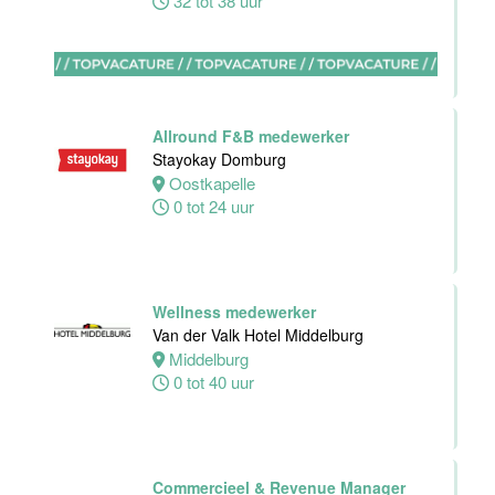
32 tot 38 uur
Zelfstandig
werkend kok -I
Asian Bistro
Nijmegen BV
Allround F&B medewerker
Nijmegen
Stayokay Domburg
38 uur
Oostkapelle
0 tot 24 uur
Medewerker
bediening
Wellness medewerker
Leonidas
Van der Valk Hotel Middelburg
Van der Valk
Middelburg
Hotel
0 tot 40 uur
Rotterdam-
Blijdorp
Rotterdam
Commercieel & Revenue Manager