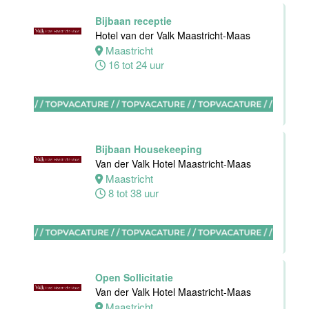
Zelfstandig
werkend kok
Bijbaan receptie
Hotel van der
Hotel van der Valk Maastricht-Maas
Valk Maastricht
Maastricht
16 tot 24 uur
Maastricht
32 tot 40 uur
Bijbaan Housekeeping
Nachtreceptionist
Van der Valk Hotel Maastricht-Maas
Van der Valk
Maastricht
Hotel
8 tot 38 uur
Rotterdam-
Nieuwerkerk
Nieuwerkerk
aan den
IJssel
Open Sollicitatie
0 tot 16 uur
Van der Valk Hotel Maastricht-Maas
Maastricht