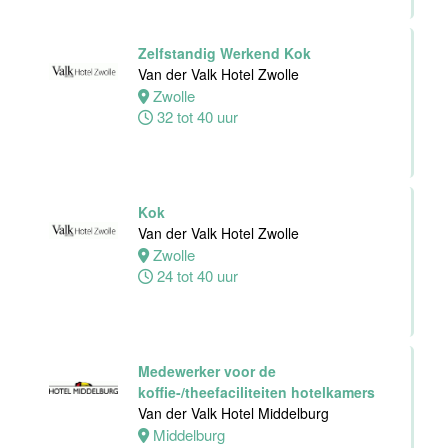
dienst
Van der Valk
Zelfstandig Werkend Kok
Hotel Leiden
Van der Valk Hotel Zwolle
Leiden
Zwolle
32 tot 38 uur
32 tot 40 uur
Medewerker
Personeelszaken
Van der Valk
Kok
Harderwijk op
Van der Valk Hotel Zwolle
de Veluwe
Zwolle
24 tot 40 uur
Harderwijk
32 tot 38 uur
Medewerker voor de
koffie-/theefaciliteiten hotelkamers
Front Office
Van der Valk Hotel Middelburg
Medewerker
Middelburg
Van der Valk