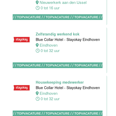
Nieuwerkerk aan den IJssel
0 tot 16 uur
HBO
Stagiair(e)
Sales
Zelfstandig werkend kok
Executive
Blue Collar Hotel - Stayokay Eindhoven
Van der Valk
Eindhoven
Hotel Haarlem
0 tot 32 uur
Haarlem
32 tot 38 uur
Housekeeping medewerker
Blue Collar Hotel - Stayokay Eindhoven
Zelfstandig
Eindhoven
Werkend Kok-I
0 tot 32 uur
Sushi Den
Helder
Den