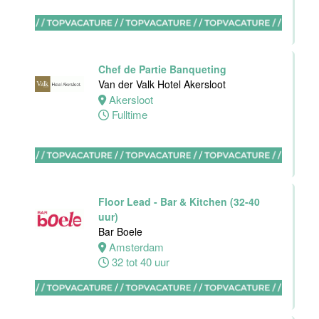
Bar
medewerker
Chef de Partie Banqueting
Blue Collar
Van der Valk Hotel Akersloot
Hotel -
Akersloot
Stayokay
Fulltime
Eindhoven
Eindhoven
0 tot 38 uur
Floor Lead - Bar & Kitchen (32-40
uur)
Bar Boele
HBO
Amsterdam
Stagiair(e)
32 tot 40 uur
Front Office
Manager
Van der Valk
Hotel Haarlem