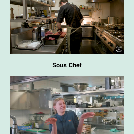
Supervisor
F&B
Van der Valk
Hotel
Maastricht-
Maas
Maastricht
20 tot 38 uur
Sous Chef
Ontbijtmedewerker
Van der Valk
Hotel
Maastricht-
Maas
Maastricht
24 tot 38 uur
Medewerker