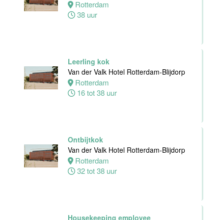
Rotterdam
bediening
38 uur
Leonidas
Van der Valk
Hotel
Rotterdam-
Blijdorp
Leerling kok
Van der Valk Hotel Rotterdam-Blijdorp
Rotterdam
Rotterdam
24 tot 38 uur
16 tot 38 uur
Receptioniste
/ Receptionist
Ontbijtkok
Van der Valk
Van der Valk Hotel Rotterdam-Blijdorp
Hotel Zwolle
Rotterdam
Zwolle
32 tot 38 uur
32 tot 38 uur
Zelfstandig
Housekeeping employee