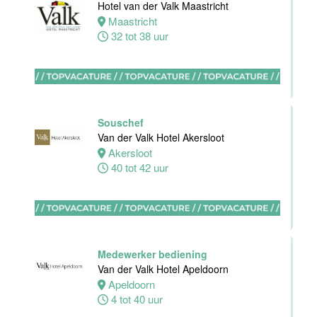
Hotel van der Valk Maastricht
Maastricht
Maastricht
32 tot 38 uur
32 tot 38 uur
Stagiaires
BBL en BOL
Souschef
opleidingen
Van der Valk Hotel Akersloot
Van der Valk
Akersloot
Hotel Akersloot
40 tot 42 uur
Akersloot
1 tot 38 uur
Zelfstandig
werkend kok
Medewerker bediening
Van der Valk
Van der Valk Hotel Apeldoorn
Hotel Akersloot
Apeldoorn
Akersloot
4 tot 40 uur
32 tot 40 uur