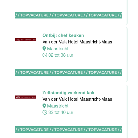
Housekeeping
Van der Valk
Hotel
Maastricht-
Maas
Ontbijt chef keuken
Van der Valk Hotel Maastricht-Maas
Maastricht
Maastricht
8 tot 38 uur
32 tot 38 uur
Open
Sollicitatie
Van der Valk
Hotel
Zelfstandig werkend kok
Maastricht-
Van der Valk Hotel Maastricht-Maas
Maas
Maastricht
32 tot 40 uur
Maastricht
0 tot 38 uur
Bijbaan