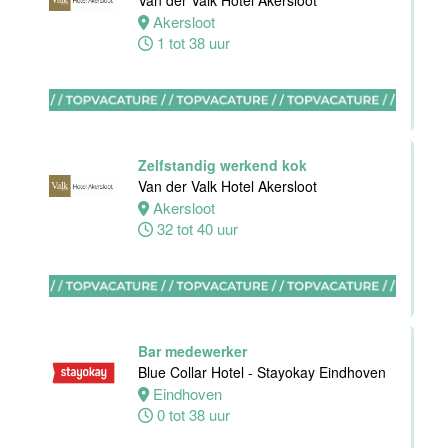
Van der Valk Hotel Akersloot
Akersloot
1 tot 38 uur
Commercieel
& Revenue
Manager
Zelfstandig werkend kok
Van der Valk
Van der Valk Hotel Akersloot
Hotel
Akersloot
Rotterdam-
32 tot 40 uur
Blijdorp
Rotterdam
38 uur
Bar medewerker
Blue Collar Hotel - Stayokay Eindhoven
Eindhoven
Leerling kok
0 tot 38 uur
Van der Valk