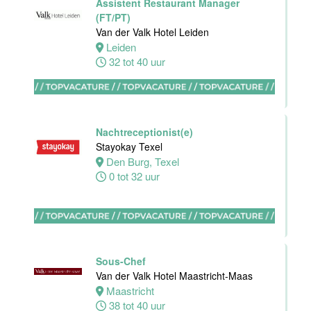
Nachtreceptionist
Assistent Restaurant Manager
Van der Valk
(FT/PT)
Hotel
Van der Valk Hotel Leiden
Maastricht-
Leiden
Maas
32 tot 40 uur
Maastricht
24 tot 28 uur
Nachtreceptionist(e)
Bijbaan
Stayokay Texel
receptie
Den Burg, Texel
Hotel van der
0 tot 32 uur
Valk
Maastricht-
Maas
Maastricht
Sous-Chef
16 tot 24 uur
Van der Valk Hotel Maastricht-Maas
Maastricht
Bijbaan
38 tot 40 uur