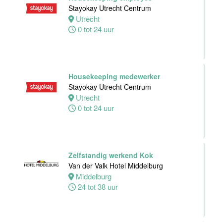
Werkend Kok
Stayokay Utrecht Centrum
Van der Valk
Utrecht
Hotel Zwolle
0 tot 24 uur
Zwolle
32 tot 40 uur
Housekeeping medewerker
Kok
Stayokay Utrecht Centrum
Van der Valk
Utrecht
Hotel Zwolle
0 tot 24 uur
Zwolle
24 tot 40 uur
Medewerker
Zelfstandig werkend Kok
voor de
Van der Valk Hotel Middelburg
koffie-/theefaciliteiten
Middelburg
hotelkamers
24 tot 38 uur
Van der Valk
Hotel
Middelburg