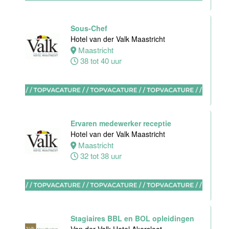
Helder
38 uur
Sous-Chef
Hotel van der Valk Maastricht
Maastricht
Allround F&B
38 tot 40 uur
medewerker
Stayokay
Domburg
Oostkapelle
0 tot 24 uur
Ervaren medewerker receptie
Hotel van der Valk Maastricht
Maastricht
Wellness
32 tot 38 uur
medewerker
Van der Valk
Hotel
Middelburg
Middelburg
Stagiaires BBL en BOL opleidingen
0 tot 40 uur