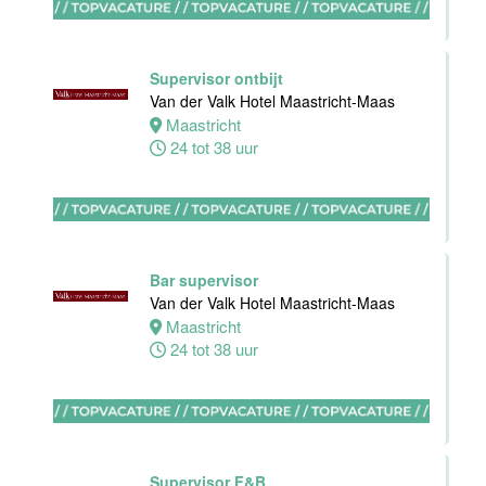
Supervisor ontbijt
Van der Valk Hotel Maastricht-Maas
Ontbijt
Maastricht
Manager
24 tot 38 uur
Hotel van der
Valk Maastricht
Maastricht
32 tot 38 uur
Bar supervisor
Van der Valk Hotel Maastricht-Maas
Maastricht
Souschef
24 tot 38 uur
Van der Valk
Hotel Akersloot
Akersloot
40 tot 42 uur
Supervisor F&B