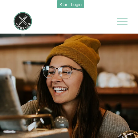
Klant Login
Hotel
Maastricht-
Maas
Maastricht
24 tot 38 uur
Shiftleader
housekeeping
Hotel van der
Valk
Maastricht-
Maas
Maastricht
24 tot 38 uur
Medewerker
Housekeeping