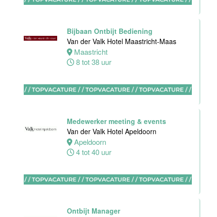
0 tot 32 uur
Bijbaan Ontbijt Bediening
Van der Valk Hotel Maastricht-Maas
Maastricht
8 tot 38 uur
Sous-Chef
Hotel van der
Valk Maastricht
Maastricht
38 tot 40 uur
Medewerker meeting & events
Van der Valk Hotel Apeldoorn
Apeldoorn
4 tot 40 uur
Ervaren
medewerker
receptie
Hotel van der
Ontbijt Manager
Valk Maastricht