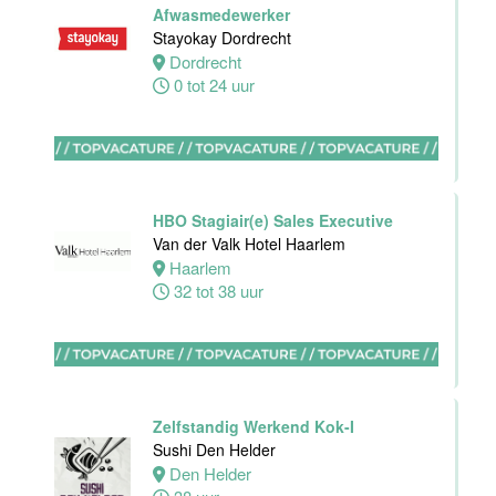
Housekeeping
Afwasmedewerker
employee
Stayokay Dordrecht
Stayokay
Dordrecht
Utrecht
0 tot 24 uur
Centrum
Utrecht
0 tot 24 uur
HBO Stagiair(e) Sales Executive
Housekeeping
Van der Valk Hotel Haarlem
medewerker
Haarlem
Stayokay
32 tot 38 uur
Utrecht
Centrum
Utrecht
0 tot 24 uur
Zelfstandig Werkend Kok-I
Zelfstandig
Sushi Den Helder
werkend Kok
Den Helder
Van der Valk