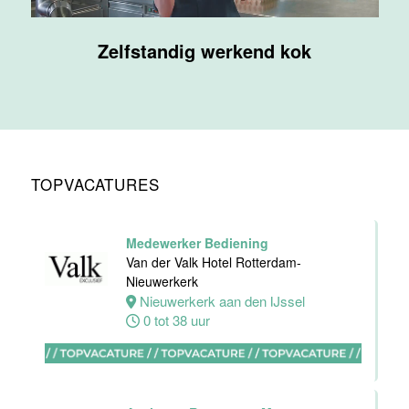
bediening
Van der Valk
Zelfstandig werkend kok
Hotel
Maastricht-
Maas
Maastricht
24 tot 38 uur
TOPVACATURES
Medewerker
receptie
Hotel van der
Medewerker Bediening
Valk
Van der Valk Hotel Rotterdam-
Maastricht-
Nieuwerkerk
Maas
Nieuwerkerk aan den IJssel
0 tot 38 uur
Maastricht
32 tot 38 uur