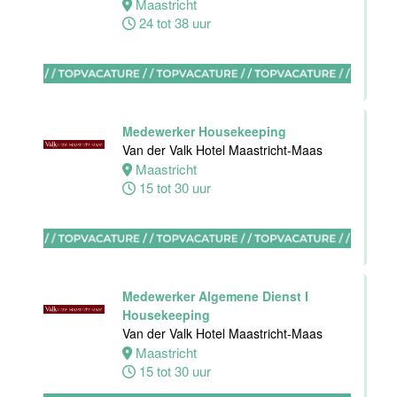
Maastricht
Bijbaan
24 tot 38 uur
Ontbijt
Bediening
Van der Valk
Hotel
Maastricht-
Maas
Medewerker Housekeeping
Van der Valk Hotel Maastricht-Maas
Maastricht
Maastricht
8 tot 38 uur
15 tot 30 uur
Medewerker
meeting &
events
Van der Valk
Medewerker Algemene Dienst I
Hotel
Housekeeping
Apeldoorn
Van der Valk Hotel Maastricht-Maas
Maastricht
Apeldoorn
15 tot 30 uur
4 tot 40 uur