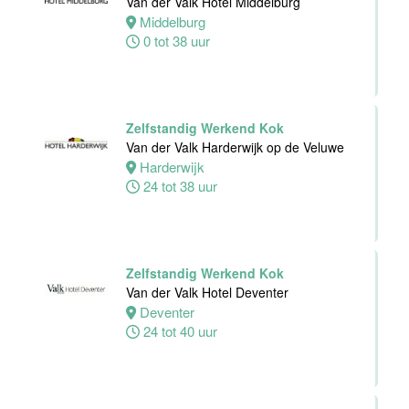
Van der Valk Hotel Middelburg
Middelburg
0 tot 38 uur
Teamleider
Bezoekersservice
Stichting
Zelfstandig Werkend Kok
Vogelpark
Van der Valk Harderwijk op de Veluwe
Avifauna
Harderwijk
Alphen
24 tot 38 uur
aan den
Rijn
24 tot 32 uur
Zelfstandig Werkend Kok
Van der Valk Hotel Deventer
Zelfstandig
Deventer
werkend Kok-I
24 tot 40 uur
The Madras
Diaries Utrecht
Utrecht
38 uur