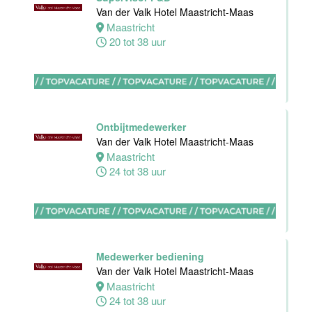
Medewerker
Van der Valk Hotel Maastricht-Maas
bediening
Maastricht
Van der Valk
20 tot 38 uur
Hotel
Apeldoorn
Apeldoorn
4 tot 40 uur
Ontbijtmedewerker
Van der Valk Hotel Maastricht-Maas
Maastricht
Chef de Partie
24 tot 38 uur
Banqueting
Van der Valk
Hotel Akersloot
Akersloot
Fulltime
Medewerker bediening
Van der Valk Hotel Maastricht-Maas
Maastricht
Floor Lead -
24 tot 38 uur
Bar & Kitchen