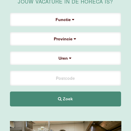
JOUW VACATURE IN DE HORECA IS?
Supervisor
ontbijt
Van der Valk
Functie
Hotel
Maastricht-
Maas
Provincie
Maastricht
24 tot 38 uur
Uren
Bar supervisor
Van der Valk
Hotel
Maastricht-
Maas
Zoek
Maastricht
24 tot 38 uur