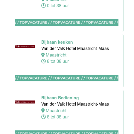
0 tot 38 uur
Zelfstandig
werkend kok
Blue Collar
Hotel -
Stayokay
Bijbaan keuken
Eindhoven
Van der Valk Hotel Maastricht-Maas
Maastricht
Eindhoven
8 tot 38 uur
0 tot 32 uur
Housekeeping
medewerker
Bijbaan Bediening
Blue Collar
Van der Valk Hotel Maastricht-Maas
Hotel -
Maastricht
Stayokay
8 tot 38 uur
Eindhoven
Eindhoven