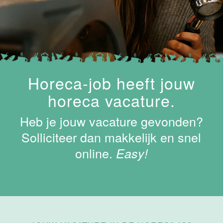
Van der Valk
Hotel
Maastricht-
Maas
Maastricht
15 tot 30 uur
Horeca-job heeft jouw
horeca vacature.
Medewerker
Algemene
Dienst I
Heb je jouw vacature gevonden?
Housekeeping
Solliciteer dan makkelijk en snel
Van der Valk
Hotel
online.
Easy!
Maastricht-
Maas
Maastricht
15 tot 30 uur