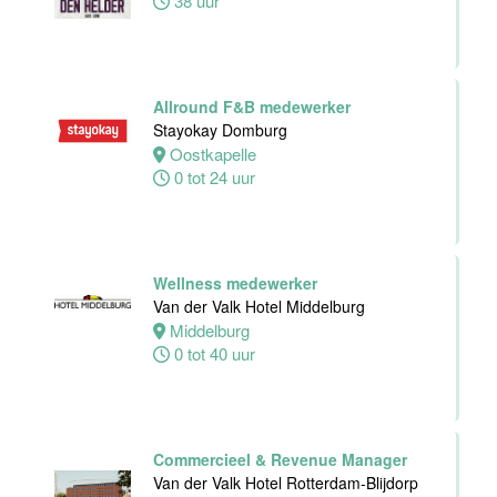
38 uur
Hotel
Middelburg
Middelburg
Allround F&B medewerker
24 tot 38 uur
Stayokay Domburg
Oostkapelle
0 tot 24 uur
Zelfstandig
werkend kok -I
Wellness medewerker
Asian Bistro
Van der Valk Hotel Middelburg
Nijmegen BV
Middelburg
Nijmegen
0 tot 40 uur
38 uur
Commercieel & Revenue Manager
Van der Valk Hotel Rotterdam-Blijdorp
Medewerker