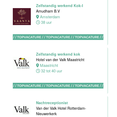
Haarlem
Zelfstandig werkend Kok-I
32 tot 38 uur
Amudham B.V
Amsterdam
38 uur
HBO
Stagiair(e)
F&B Manager
Van der Valk
Zelfstandig werkend kok
Hotel Haarlem
Hotel van der Valk Maastricht
Haarlem
Maastricht
32 tot 38 uur
32 tot 40 uur
Afwasmedewerker
Stayokay
Dordrecht
Nachtreceptionist
Dordrecht
Van der Valk Hotel Rotterdam-
0 tot 24 uur
Nieuwerkerk