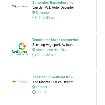
Bartender/ Barmedewerker
Van der Valk Hotel Deventer
Deventer
Supervisor
16 tot 24 uur
Meeting &
Events
Van der Valk
Hotel Zwolle
Teamleider Bezoekersservice
Zwolle
Stichting Vogelpark Avifauna
32 tot 40 uur
Alphen aan den Rijn
24 tot 32 uur
Chefkok
Woodstone
Alphen aan den
Zelfstandig werkend Kok-I
rijn
The Madras Diaries Utrecht
Alphen
Utrecht
aan den rijn
38 uur
32 tot 38 uur