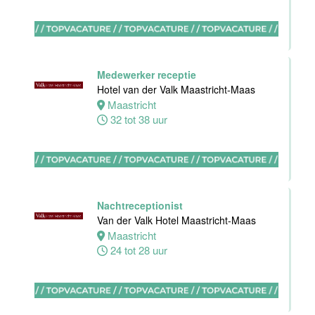
(32-40 uur)
Bar Boele
Amsterdam
32 tot 40 uur
Medewerker receptie
Hotel van der Valk Maastricht-Maas
Maastricht
32 tot 38 uur
Zelfstandig
werkend Kok-I
Amudham B.V
Nachtreceptionist
Amsterdam
Van der Valk Hotel Maastricht-Maas
38 uur
Maastricht
24 tot 28 uur