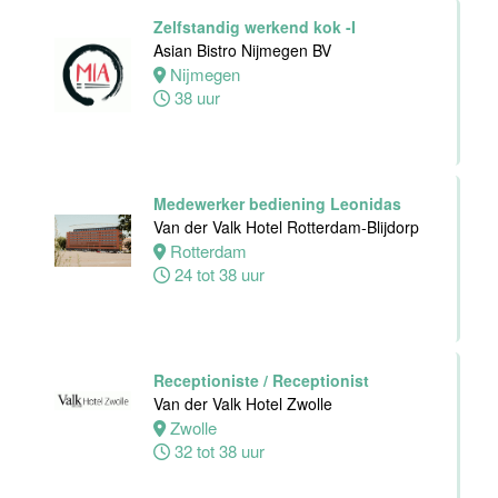
Middelburg
Zelfstandig werkend kok -I
0 tot 20 uur
Asian Bistro Nijmegen BV
Nijmegen
38 uur
Ontbijtkok
Van der Valk
Hotel Leiden
Leiden
Medewerker bediening Leonidas
24 tot 40 uur
Van der Valk Hotel Rotterdam-Blijdorp
Rotterdam
24 tot 38 uur
Zelfstandig
Werkend Kok
Van der Valk
Hotel Leiden
Receptioniste / Receptionist
Leiden
Van der Valk Hotel Zwolle
32 tot 40 uur
Zwolle
32 tot 38 uur
Technische