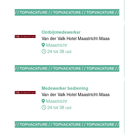
Medewerker
bediening
Van der Valk
Ontbijtmedewerker
Hotel
Van der Valk Hotel Maastricht-Maas
Apeldoorn
Maastricht
24 tot 38 uur
Apeldoorn
4 tot 40 uur
Chef de Partie
Medewerker bediening
Banqueting
Van der Valk Hotel Maastricht-Maas
Van der Valk
Maastricht
Hotel Akersloot
24 tot 38 uur
Akersloot
Fulltime