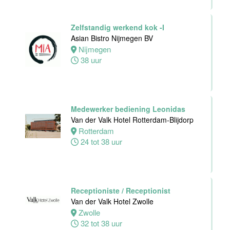
Hotel Zwolle
Zwolle
Zelfstandig werkend kok -I
24 tot 40 uur
Asian Bistro Nijmegen BV
Nijmegen
38 uur
Medewerker
voor de
koffie-/theefaciliteiten
hotelkamers
Van der Valk
Medewerker bediening Leonidas
Hotel
Van der Valk Hotel Rotterdam-Blijdorp
Middelburg
Rotterdam
24 tot 38 uur
Middelburg
0 tot 20 uur
Receptioniste / Receptionist
Ontbijtkok
Van der Valk Hotel Zwolle
Van der Valk
Zwolle
Hotel Leiden
32 tot 38 uur
Leiden