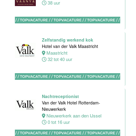
38 uur
HBO
Stagiair(e)
Sales
Zelfstandig werkend kok
Executive
Hotel van der Valk Maastricht
Van der Valk
Maastricht
Hotel Haarlem
32 tot 40 uur
Haarlem
32 tot 38 uur
Housekeeping
Nachtreceptionist
medewerker
Van der Valk Hotel Rotterdam-
Stayokay
Nieuwerkerk
Apeldoorn
Nieuwerkerk aan den IJssel
0 tot 16 uur
Apeldoorn
0 uur