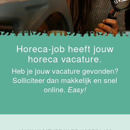
Keukenhulp
Van der Valk
Hotel
Maastricht-
Maas
Maastricht
Horeca-job heeft jouw
24 tot 38 uur
horeca vacature.
Shiftleader
Heb je jouw vacature gevonden?
housekeeping
Hotel van der
Solliciteer dan makkelijk en snel
Valk
online.
Easy!
Maastricht-
Maas
Maastricht
24 tot 38 uur