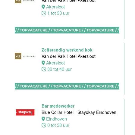
Van der Valk Hotel Akersloot
Akersloot
Rotterdam
1 tot 38 uur
32 tot 38 uur
Zelfstandig werkend kok
Zelfstandig
Van der Valk Hotel Akersloot
Werkend Kok-I
Akersloot
Sushi Den
32 tot 40 uur
Helder
Den
Helder
38 uur
Bar medewerker
Blue Collar Hotel - Stayokay Eindhoven
Allround F&B
Eindhoven
medewerker
0 tot 38 uur
Stayokay
Domburg