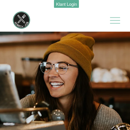
Klant Login
Zelfstandig
werkend kok
Van der Valk
Hotel
Maastricht-
Maas
Maastricht
32 tot 40 uur
Ontbijt kok
Van der Valk
Hotel
Maastricht-
Maas
Maastricht
24 tot 38 uur