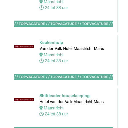
Maastricht
24 tot 38 uur
Bijbaan
keuken
Van der Valk
Hotel
Maastricht-
Maas
Keukenhulp
Van der Valk Hotel Maastricht-Maas
Maastricht
Maastricht
8 tot 38 uur
24 tot 38 uur
Bijbaan
Bediening
Van der Valk
Hotel
Shiftleader housekeeping
Maastricht-
Hotel van der Valk Maastricht-Maas
Maas
Maastricht
24 tot 38 uur
Maastricht
8 tot 38 uur