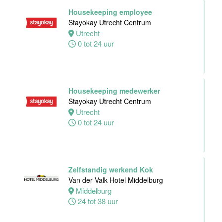
24 tot 38 uur
Housekeeping employee
Stayokay Utrecht Centrum
Utrecht
Receptioniste
0 tot 24 uur
/ Receptionist
Van der Valk
Hotel Zwolle
Zwolle
32 tot 38 uur
Housekeeping medewerker
Stayokay Utrecht Centrum
Utrecht
0 tot 24 uur
Zelfstandig
Werkend Kok
Van der Valk
Hotel Zwolle
Zwolle
Zelfstandig werkend Kok
32 tot 40 uur
Van der Valk Hotel Middelburg
Middelburg
24 tot 38 uur
Kok
Van der Valk