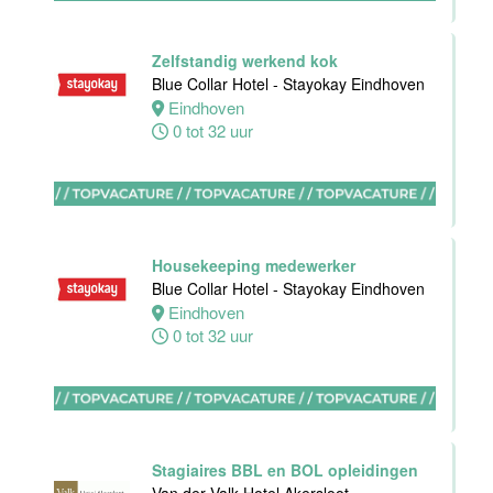
Zelfstandig werkend kok
Blue Collar Hotel - Stayokay Eindhoven
Bartender
Eindhoven
Movenpick
0 tot 32 uur
Hotel
Amsterdam
Amsterdam
38 uur
Housekeeping medewerker
Blue Collar Hotel - Stayokay Eindhoven
Eindhoven
0 tot 32 uur
Zelfstandig
Werkend Kok
Van der Valk
Hotel
Rotterdam-
Stagiaires BBL en BOL opleidingen
Blijdorp