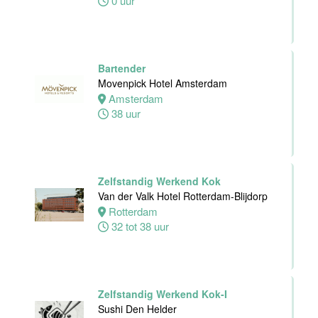
0 uur
Ontbijtkok
Van der Valk
Hotel
Bartender
Rotterdam-
Movenpick Hotel Amsterdam
Blijdorp
Amsterdam
38 uur
Rotterdam
32 tot 38 uur
Zelfstandig Werkend Kok
Housekeeping
Van der Valk Hotel Rotterdam-Blijdorp
employee
Rotterdam
Stayokay
32 tot 38 uur
Utrecht
Centrum
Utrecht
0 tot 24 uur
Zelfstandig Werkend Kok-I
Sushi Den Helder