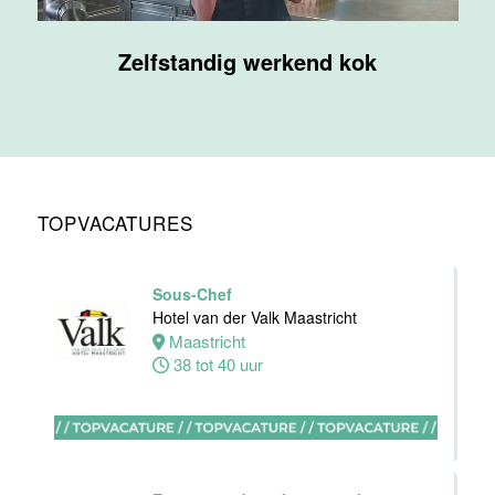
Supervisor
Zelfstandig werkend kok
F&B
Van der Valk
Hotel
Maastricht-
Maas
Maastricht
TOPVACATURES
20 tot 38 uur
Sous-Chef
Ontbijtmedewerker
Hotel van der Valk Maastricht
Van der Valk
Maastricht
Hotel
38 tot 40 uur
Maastricht-
Maas
Maastricht
24 tot 38 uur