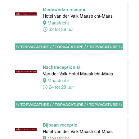
Floor Lead -
Medewerker receptie
Bar & Kitchen
Hotel van der Valk Maastricht-Maas
(32-40 uur)
Maastricht
Bar Boele
32 tot 38 uur
Amsterdam
32 tot 40 uur
Nachtreceptionist
Van der Valk Hotel Maastricht-Maas
Maastricht
Zelfstandig
24 tot 28 uur
werkend Kok-I
Amudham B.V
Amsterdam
38 uur
Bijbaan receptie
Hotel van der Valk Maastricht-Maas
Maastricht