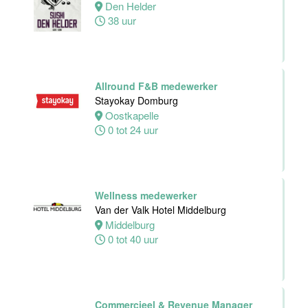
Den Helder
38 uur
Housekeeping
medewerker
Stayokay
Utrecht
Centrum
Allround F&B medewerker
Utrecht
Stayokay Domburg
0 tot 24 uur
Oostkapelle
0 tot 24 uur
Zelfstandig
werkend Kok
Van der Valk
Hotel
Wellness medewerker
Middelburg
Van der Valk Hotel Middelburg
Middelburg
Middelburg
0 tot 40 uur
24 tot 38 uur
Commercieel & Revenue Manager