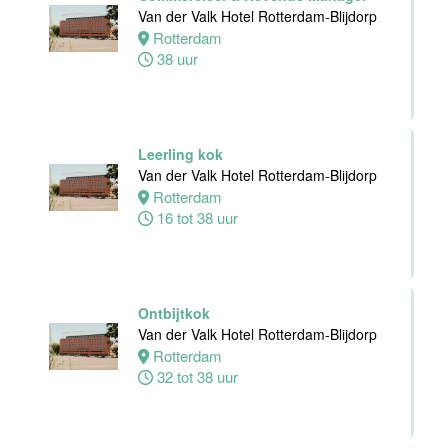
Van der Valk Hotel Rotterdam-Blijdorp
Rotterdam
Zelfstandig
38 uur
werkend kok -I
Asian Bistro
Nijmegen BV
Nijmegen
38 uur
Leerling kok
Van der Valk Hotel Rotterdam-Blijdorp
Rotterdam
16 tot 38 uur
Medewerker
bediening
Leonidas
Ontbijtkok
Van der Valk
Van der Valk Hotel Rotterdam-Blijdorp
Hotel
Rotterdam
Rotterdam-
32 tot 38 uur
Blijdorp
Rotterdam