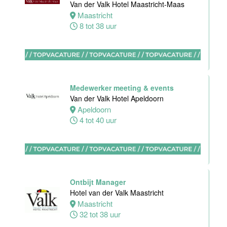
Van der Valk Hotel Maastricht-Maas
Maastricht
Eindhoven
8 tot 38 uur
0 tot 32 uur
Stagiaires
BBL en BOL
Medewerker meeting & events
opleidingen
Van der Valk Hotel Apeldoorn
Van der Valk
Apeldoorn
Hotel Akersloot
4 tot 40 uur
Akersloot
1 tot 38 uur
Zelfstandig
werkend kok
Ontbijt Manager
Van der Valk
Hotel van der Valk Maastricht
Hotel Akersloot
Maastricht
Akersloot
32 tot 38 uur
32 tot 40 uur