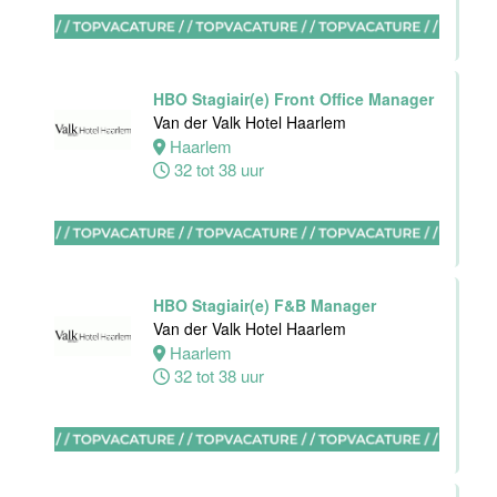
Oostkapelle
0 tot 24 uur
HBO Stagiair(e) Front Office Manager
Van der Valk Hotel Haarlem
Wellness
Haarlem
medewerker
32 tot 38 uur
Van der Valk
Hotel
Middelburg
Middelburg
0 tot 40 uur
HBO Stagiair(e) F&B Manager
Van der Valk Hotel Haarlem
Haarlem
32 tot 38 uur
Commercieel
& Revenue
Manager
Van der Valk