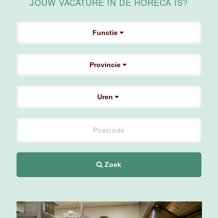
Medewerker
JOUW VACATURE IN DE HORECA IS?
Housekeeping
Van der Valk
Hotel
Functie
Maastricht-
Maas
Provincie
Maastricht
15 tot 30 uur
Uren
Medewerker
Algemene
Dienst I
Housekeeping
Van der Valk
Hotel
Zoek
Maastricht-
Maas
Maastricht
15 tot 30 uur