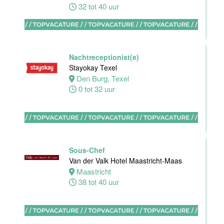
32 tot 40 uur
Nachtreceptionist
Van der Valk
Hotel
Maastricht-
Nachtreceptionist(e)
Maas
Stayokay Texel
Den Burg, Texel
Maastricht
0 tot 32 uur
24 tot 28 uur
Bijbaan
receptie
Hotel van der
Sous-Chef
Valk
Van der Valk Hotel Maastricht-Maas
Maastricht-
Maastricht
Maas
38 tot 40 uur
Maastricht
16 tot 24 uur