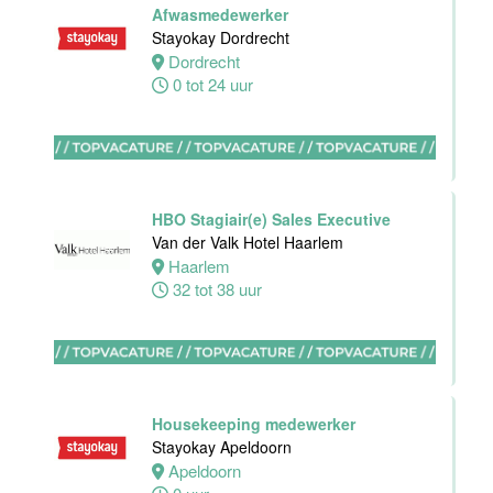
Afwasmedewerker
Hotel
Stayokay Dordrecht
Rotterdam-
Dordrecht
Blijdorp
0 tot 24 uur
Rotterdam
38 uur
HBO Stagiair(e) Sales Executive
Van der Valk Hotel Haarlem
Leerling kok
Haarlem
Van der Valk
32 tot 38 uur
Hotel
Rotterdam-
Blijdorp
Rotterdam
16 tot 38 uur
Housekeeping medewerker
Stayokay Apeldoorn
Apeldoorn