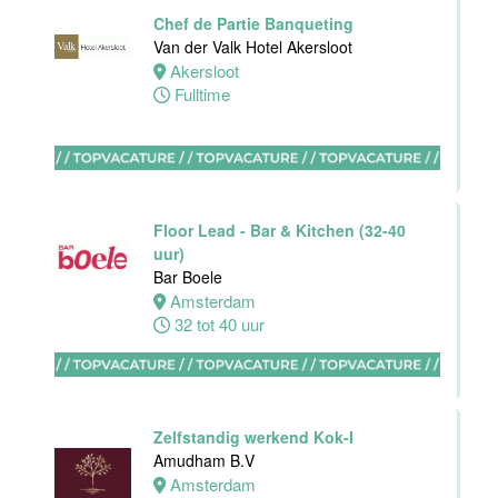
Haarlem
Chef de Partie Banqueting
32 tot 38 uur
Van der Valk Hotel Akersloot
Akersloot
Fulltime
HBO
Stagiair(e)
F&B Manager
Van der Valk
Floor Lead - Bar & Kitchen (32-40
Hotel Haarlem
uur)
Haarlem
Bar Boele
32 tot 38 uur
Amsterdam
32 tot 40 uur
Afwasmedewerker
Stayokay
Dordrecht
Zelfstandig werkend Kok-I
Dordrecht
Amudham B.V
0 tot 24 uur
Amsterdam