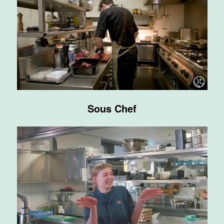
Supervisor
ontbijt
Van der Valk
Hotel
Maastricht-
Maas
Maastricht
Sous Chef
24 tot 38 uur
Bar supervisor
Van der Valk
Hotel
Maastricht-
Maas
Maastricht
24 tot 38 uur