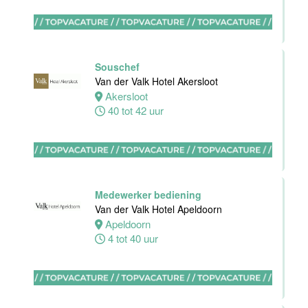
Bar
medewerker
Souschef
Blue Collar
Van der Valk Hotel Akersloot
Hotel -
Akersloot
Stayokay
40 tot 42 uur
Eindhoven
Eindhoven
0 tot 38 uur
Medewerker bediening
Van der Valk Hotel Apeldoorn
Apeldoorn
HBO
4 tot 40 uur
Stagiair(e)
Front Office
Manager
Van der Valk
Hotel Haarlem