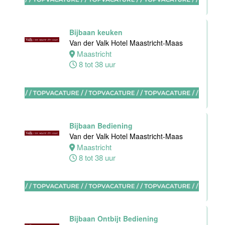
0 tot 16 uur
Bijbaan keuken
Van der Valk Hotel Maastricht-Maas
Zelfstandig
Maastricht
werkend kok
8 tot 38 uur
Blue Collar
Hotel -
Stayokay
Eindhoven
Eindhoven
Bijbaan Bediening
0 tot 32 uur
Van der Valk Hotel Maastricht-Maas
Maastricht
8 tot 38 uur
Housekeeping
medewerker
Blue Collar
Hotel -
Stayokay
Bijbaan Ontbijt Bediening
Eindhoven