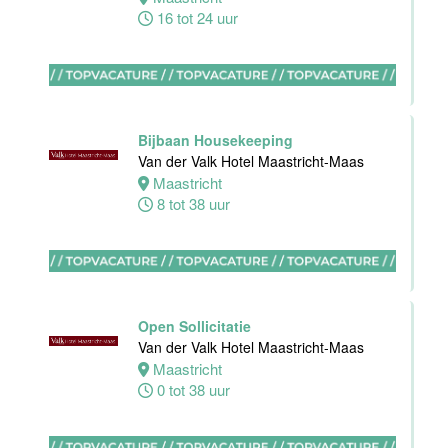
16 tot 24 uur
Zelfstandig
werkend kok
Hotel van der
Valk Maastricht
Bijbaan Housekeeping
Maastricht
Van der Valk Hotel Maastricht-Maas
32 tot 40 uur
Maastricht
8 tot 38 uur
Nachtreceptionist
Van der Valk
Hotel
Open Sollicitatie
Rotterdam-
Van der Valk Hotel Maastricht-Maas
Nieuwerkerk
Maastricht
0 tot 38 uur
Nieuwerkerk
aan den
IJssel