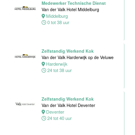
Van der Valk
Medewerker Technische Dienst
Hotel Deventer
Van der Valk Hotel Middelburg
Deventer
Middelburg
24 tot 40 uur
0 tot 38 uur
Bartender/
Barmedewerker
Zelfstandig Werkend Kok
Van der Valk
Van der Valk Harderwijk op de Veluwe
Hotel Deventer
Harderwijk
Deventer
24 tot 38 uur
16 tot 24 uur
Zelfstandig Werkend Kok
Van der Valk Hotel Deventer
Teamleider
Deventer
Bezoekersservice
24 tot 40 uur
Stichting
Vogelpark
Avifauna