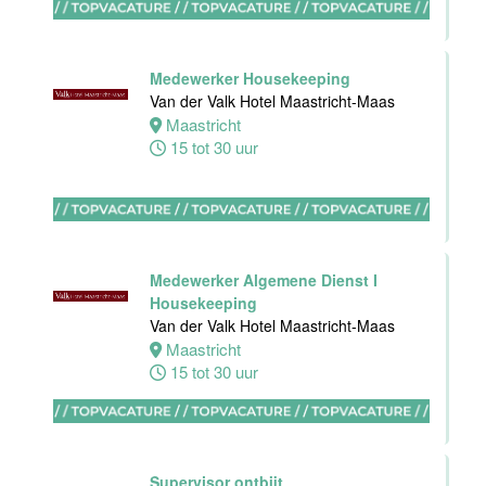
Bijbaan
Ontbijt
Medewerker Housekeeping
Bediening
Van der Valk Hotel Maastricht-Maas
Van der Valk
Maastricht
Hotel
15 tot 30 uur
Maastricht-
Maas
Maastricht
8 tot 38 uur
Medewerker Algemene Dienst I
Housekeeping
Van der Valk Hotel Maastricht-Maas
Medewerker
Maastricht
meeting &
15 tot 30 uur
events
Van der Valk
Hotel
Apeldoorn
Supervisor ontbijt