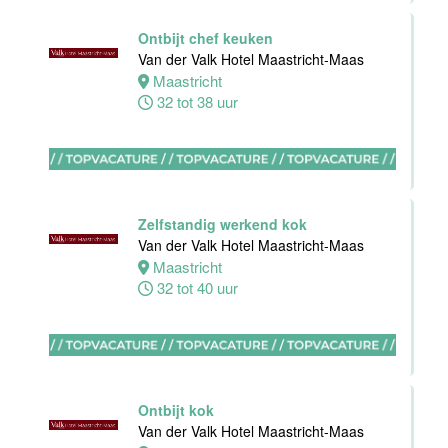
Bijbaan
Ontbijt chef keuken
Housekeeping
Van der Valk Hotel Maastricht-Maas
Van der Valk
Maastricht
Hotel
32 tot 38 uur
Maastricht-
Maas
Maastricht
8 tot 38 uur
Zelfstandig werkend kok
Van der Valk Hotel Maastricht-Maas
Open
Maastricht
Sollicitatie
32 tot 40 uur
Van der Valk
Hotel
Maastricht-
Maas
Maastricht
Ontbijt kok
0 tot 38 uur
Van der Valk Hotel Maastricht-Maas