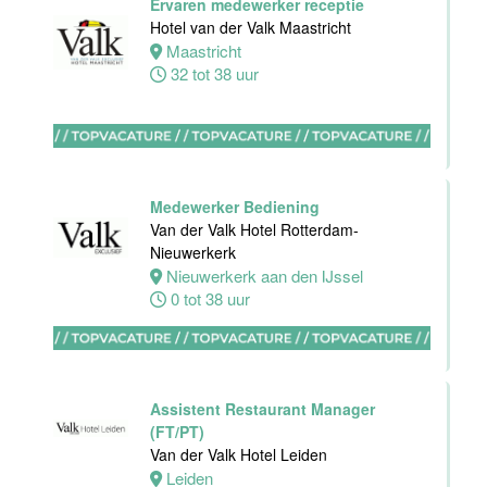
Ervaren medewerker receptie
Hotel van der Valk Maastricht
Medewerker
Maastricht
bediening
32 tot 38 uur
Van der Valk
Hotel
Maastricht-
Maas
Maastricht
Medewerker Bediening
24 tot 38 uur
Van der Valk Hotel Rotterdam-
Nieuwerkerk
Nieuwerkerk aan den IJssel
Medewerker
0 tot 38 uur
receptie
Hotel van der
Valk
Maastricht-
Maas
Assistent Restaurant Manager
(FT/PT)
Maastricht
Van der Valk Hotel Leiden
32 tot 38 uur
Leiden