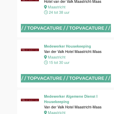
Maas
Hotel van der Valk Maastricht-Maas
Maastricht
Maastricht
24 tot 38 uur
8 tot 38 uur
Bijbaan
Ontbijt
Bediening
Medewerker Housekeeping
Van der Valk
Van der Valk Hotel Maastricht-Maas
Hotel
Maastricht
Maastricht-
15 tot 30 uur
Maas
Maastricht
8 tot 38 uur
Medewerker Algemene Dienst I
Medewerker
Housekeeping
meeting &
Van der Valk Hotel Maastricht-Maas
events
Maastricht
Van der Valk