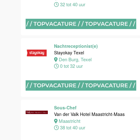
32 tot 40 uur
Maastricht
32 tot 38 uur
Nachtreceptionist
Van der Valk
Nachtreceptionist(e)
Hotel
Stayokay Texel
Maastricht-
Den Burg, Texel
Maas
0 tot 32 uur
Maastricht
24 tot 28 uur
Bijbaan
Sous-Chef
receptie
Van der Valk Hotel Maastricht-Maas
Hotel van der
Maastricht
Valk
38 tot 40 uur
Maastricht-
Maas