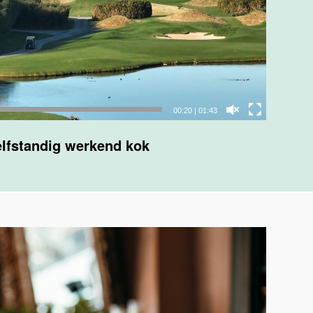
00:23
|
01:43
lfstandig werkend kok