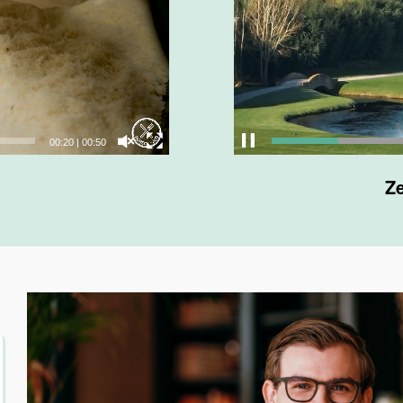
00:23
|
00:50
Ze