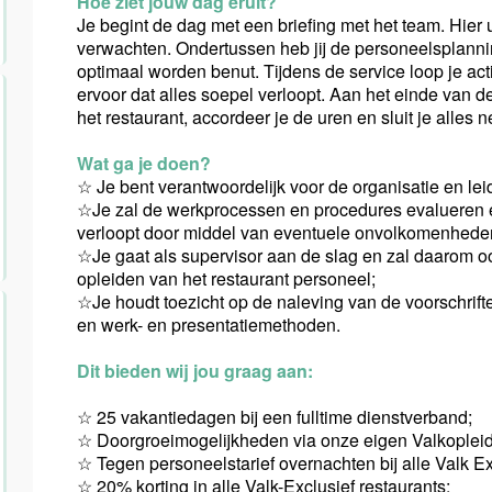
Hoe ziet jouw dag eruit?
Je begint de dag met een briefing met het team. Hier 
verwachten. Ondertussen heb jij de personeelsplannin
optimaal worden benut. Tijdens de service loop je a
ervoor dat alles soepel verloopt. Aan het einde van de
het restaurant, accordeer je de uren en sluit je alles 
Wat ga je doen?
☆ Je bent verantwoordelijk voor de organisatie en le
☆Je zal de werkprocessen en procedures evalueren en
verloopt door middel van eventuele onvolkomenheden 
☆Je gaat als supervisor aan de slag en zal daarom ook
opleiden van het restaurant personeel;
☆Je houdt toezicht op de naleving van de voorschrif
en werk- en presentatiemethoden.
Dit bieden wij jou graag aan:
☆ 25 vakantiedagen bij een fulltime dienstverband;
☆ Doorgroeimogelijkheden via onze eigen Valkopleid
☆ Tegen personeelstarief overnachten bij alle Valk Ex
☆ 20% korting in alle Valk-Exclusief restaurants;