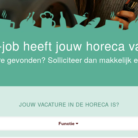
job heeft jouw horeca v
e gevonden? Solliciteer dan makkelijk e
JOUW VACATURE IN DE HORECA IS?
Functie