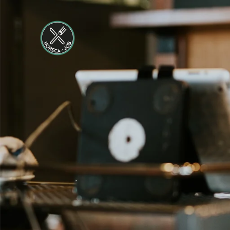
24 tot 38 uur
Medewerker
Housekeeping
Van der Valk
Hotel
Maastricht-
Maas
Maastricht
15 tot 30 uur
Medewerker
Algemene
Dienst I
Housekeeping
Van der Valk
Hotel
Maastricht-