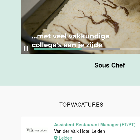
Maastricht
24 tot 38 uur
Medewerker
bediening
Van der Valk
Hotel
Maastricht-
Sous Chef
Maas
Maastricht
24 tot 38 uur
TOPVACATURES
Medewerker
receptie
Hotel van der
Assistent Restaurant Manager (FT/PT)
Valk
Van der Valk Hotel Leiden
Maastricht-
Leiden
Maas