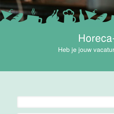
Maas
Maastricht
15 tot 30 uur
Horeca-
Supervisor
ontbijt
Van der Valk
Heb je jouw vacatur
Hotel
Maastricht-
Maas
Maastricht
24 tot 38 uur
Bar supervisor
Van der Valk
Hotel
Maastricht-
Maas