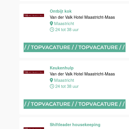
Maastricht
Ontbijt kok
0 tot 38 uur
Van der Valk Hotel Maastricht-Maas
Maastricht
24 tot 38 uur
Bijbaan
keuken
Van der Valk
Hotel
Maastricht-
Maas
Keukenhulp
Van der Valk Hotel Maastricht-Maas
Maastricht
Maastricht
8 tot 38 uur
24 tot 38 uur
Bijbaan
Bediening
Van der Valk
Hotel
Maastricht-
Shiftleader housekeeping