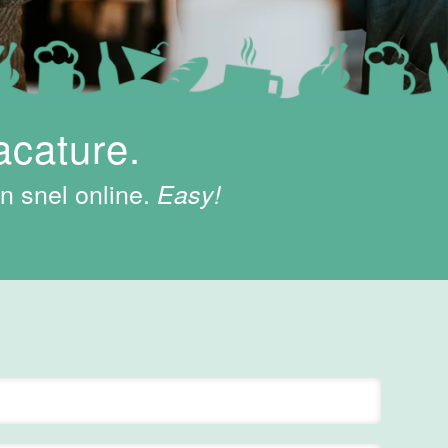
acature.
n snel online.
Easy!