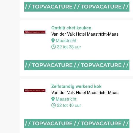
Maastricht
16 tot 24 uur
Ontbijt chef keuken
Bijbaan
Van der Valk Hotel Maastricht-Maas
Housekeeping
Maastricht
Van der Valk
32 tot 38 uur
Hotel
Maastricht-
Maas
Maastricht
8 tot 38 uur
Zelfstandig werkend kok
Van der Valk Hotel Maastricht-Maas
Maastricht
Open
32 tot 40 uur
Sollicitatie
Van der Valk
Hotel
Maastricht-
Maas