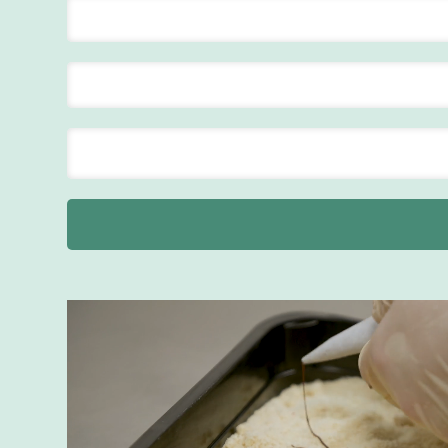
Maastricht
24 tot 38 uur
Supervisor
F&B
Van der Valk
Hotel
Maastricht-
Maas
Maastricht
20 tot 38 uur
Ontbijtmedewerker
Van der Valk
Hotel
Maastricht-
Maas