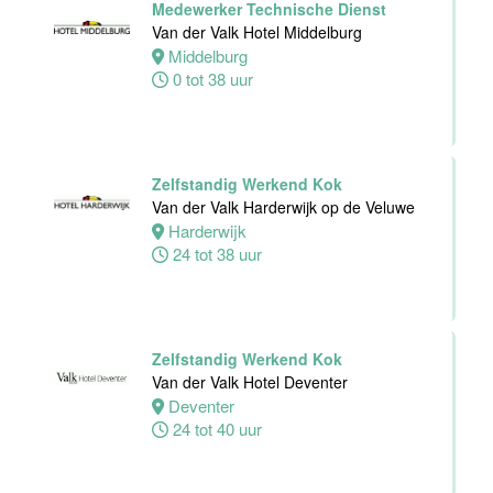
Medewerker Technische Dienst
Alphen
Van der Valk Hotel Middelburg
aan den
Middelburg
Rijn
0 tot 38 uur
24 tot 32 uur
Zelfstandig
Zelfstandig Werkend Kok
werkend Kok-I
Van der Valk Harderwijk op de Veluwe
The Madras
Harderwijk
Diaries Utrecht
24 tot 38 uur
Utrecht
38 uur
Zelfstandig Werkend Kok
Supervisor
Van der Valk Hotel Deventer
Meeting &
Deventer
Events
24 tot 40 uur
Van der Valk
Hotel Zwolle
Zwolle