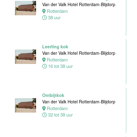
24 tot 38 uur
Van der Valk Hotel Rotterdam-Blijdorp
Rotterdam
38 uur
Receptioniste
/ Receptionist
Van der Valk
Hotel Zwolle
Leerling kok
Zwolle
Van der Valk Hotel Rotterdam-Blijdorp
32 tot 38 uur
Rotterdam
16 tot 38 uur
Zelfstandig
Werkend Kok
Van der Valk
Hotel Zwolle
Ontbijtkok
Zwolle
Van der Valk Hotel Rotterdam-Blijdorp
32 tot 40 uur
Rotterdam
32 tot 38 uur
Kok
Van der Valk