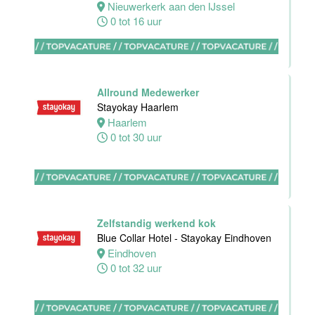
Dordrecht
Nieuwerkerk aan den IJssel
Dordrecht
0 tot 16 uur
0 tot 24 uur
Allround Medewerker
HBO
Stayokay Haarlem
Stagiair(e)
Haarlem
Sales
0 tot 30 uur
Executive
Van der Valk
Hotel Haarlem
Haarlem
32 tot 38 uur
Zelfstandig werkend kok
Blue Collar Hotel - Stayokay Eindhoven
Eindhoven
Allround F&B
0 tot 32 uur
medewerker
Stayokay
Domburg