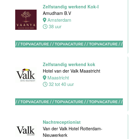
Front Office
Zelfstandig werkend Kok-I
Manager
Amudham B.V
Van der Valk
Amsterdam
Hotel Haarlem
38 uur
Haarlem
32 tot 38 uur
HBO
Zelfstandig werkend kok
Stagiair(e)
Hotel van der Valk Maastricht
F&B Manager
Maastricht
Van der Valk
32 tot 40 uur
Hotel Haarlem
Haarlem
32 tot 38 uur
Nachtreceptionist
Afwasmedewerker
Van der Valk Hotel Rotterdam-
Stayokay
Nieuwerkerk