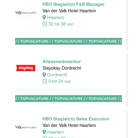
HBO Stagiair(e) F&B Manager
Housekeeping
Van der Valk Hotel Haarlem
medewerker
Haarlem
Stayokay
32 tot 38 uur
Utrecht
Centrum
Utrecht
0 tot 24 uur
Afwasmedewerker
Zelfstandig
Stayokay Dordrecht
werkend Kok
Dordrecht
Van der Valk
0 tot 24 uur
Hotel
Middelburg
Middelburg
24 tot 38 uur
HBO Stagiair(e) Sales Executive
Van der Valk Hotel Haarlem
Haarlem