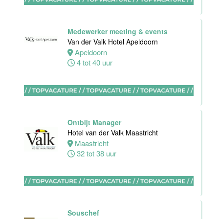
Stayokay
Eindhoven
Medewerker meeting & events
Eindhoven
Van der Valk Hotel Apeldoorn
0 tot 32 uur
Apeldoorn
4 tot 40 uur
Sous-Chef
Hotel van der
Valk Maastricht
Ontbijt Manager
Hotel van der Valk Maastricht
Maastricht
Maastricht
38 tot 40 uur
32 tot 38 uur
Ervaren
Souschef
medewerker