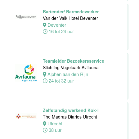
32 tot 40 uur
Bartender/ Barmedewerker
Van der Valk Hotel Deventer
Deventer
Chefkok
16 tot 24 uur
Woodstone
Alphen aan den
rijn
Alphen
Teamleider Bezoekersservice
aan den rijn
Stichting Vogelpark Avifauna
32 tot 38 uur
Alphen aan den Rijn
24 tot 32 uur
Zelfstandig
Werkend Kok-I
Zelfstandig werkend Kok-I
Rasoi Indian
The Madras Diaries Utrecht
Restaurant
Utrecht
38 uur
Amsterdam
Fulltime