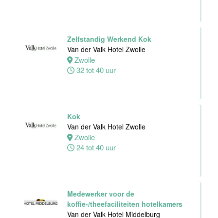
Personeelszaken
Van der Valk
Harderwijk op
de Veluwe
Zelfstandig Werkend Kok
Van der Valk Hotel Zwolle
Harderwijk
Zwolle
32 tot 38 uur
32 tot 40 uur
Front Office
Medewerker
Kok
Van der Valk
Van der Valk Hotel Zwolle
Hotel Schiedam
Zwolle
24 tot 40 uur
Schiedam
32 tot 38 uur
Medewerker voor de
Medewerker
koffie-/theefaciliteiten hotelkamers
Technische
Van der Valk Hotel Middelburg