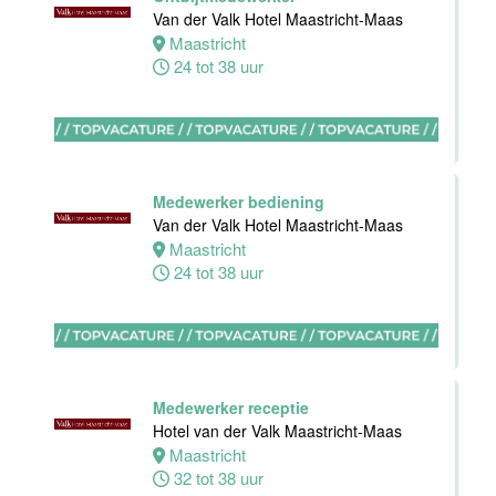
Akersloot
Van der Valk Hotel Maastricht-Maas
Fulltime
Maastricht
24 tot 38 uur
Receptionist
Van der Valk
Hotel
Apeldoorn
Medewerker bediening
Apeldoorn
Van der Valk Hotel Maastricht-Maas
30 tot 38 uur
Maastricht
24 tot 38 uur
Floor Lead -
Bar & Kitchen
(32-40 uur)
Medewerker receptie
Bar Boele
Hotel van der Valk Maastricht-Maas
Maastricht
Amsterdam
32 tot 38 uur
32 tot 40 uur