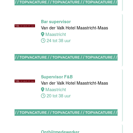
Van der Valk
Hotel Akersloot
Akersloot
Bar supervisor
40 tot 42 uur
Van der Valk Hotel Maastricht-Maas
Maastricht
24 tot 38 uur
Medewerker
bediening
Van der Valk
Hotel
Apeldoorn
Supervisor F&B
Apeldoorn
Van der Valk Hotel Maastricht-Maas
4 tot 40 uur
Maastricht
20 tot 38 uur
Chef de Partie
Banqueting
Van der Valk
Hotel Akersloot
Ontbijtmedewerker