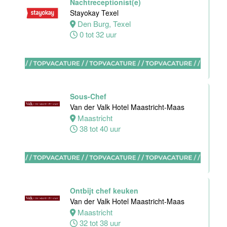
Nachtreceptionist(e)
Maas
Stayokay Texel
Den Burg, Texel
Maastricht
0 tot 32 uur
16 tot 24 uur
Bijbaan
Housekeeping
Van der Valk
Sous-Chef
Hotel
Van der Valk Hotel Maastricht-Maas
Maastricht-
Maastricht
Maas
38 tot 40 uur
Maastricht
8 tot 38 uur
Open
Ontbijt chef keuken
Sollicitatie
Van der Valk Hotel Maastricht-Maas
Van der Valk
Maastricht
Hotel
32 tot 38 uur
Maastricht-