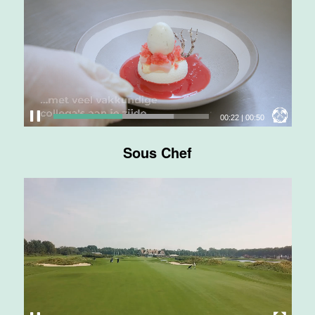
Maas
Maastricht
24 tot 38 uur
Medewerker
bediening
00:24
|
00:50
Van der Valk
Hotel
Sous Chef
Maastricht-
Maas
Maastricht
24 tot 38 uur
Medewerker
receptie
Hotel van der
Valk
Maastricht-