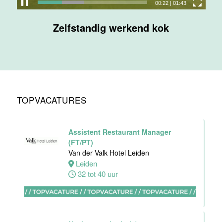
00:24
|
01:43
Maas
Zelfstandig werkend kok
Maastricht
32 tot 38 uur
Nachtreceptionist
Van der Valk
Hotel
TOPVACATURES
Maastricht-
Maas
Maastricht
Assistent Restaurant Manager
24 tot 28 uur
(FT/PT)
Van der Valk Hotel Leiden
Leiden
Bijbaan
32 tot 40 uur
receptie
Hotel van der
Valk
Maastricht-