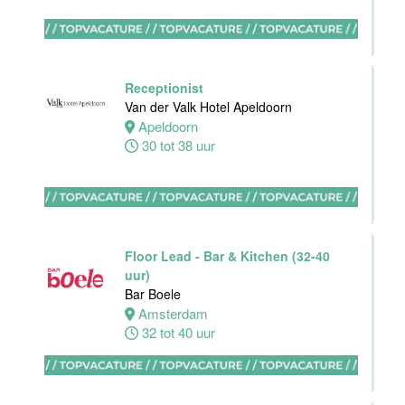
Hotel Akersloot
Akersloot
32 tot 40 uur
Receptionist
Van der Valk Hotel Apeldoorn
Apeldoorn
Bar
30 tot 38 uur
medewerker
Blue Collar
Hotel -
Stayokay
Eindhoven
Floor Lead - Bar & Kitchen (32-40
Eindhoven
uur)
0 tot 38 uur
Bar Boele
Amsterdam
32 tot 40 uur
HBO
Stagiair(e)