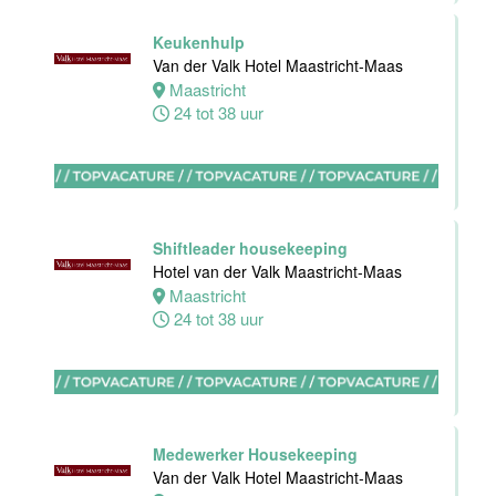
Maastricht-
Maas
Keukenhulp
Van der Valk Hotel Maastricht-Maas
Maastricht
Maastricht
8 tot 38 uur
24 tot 38 uur
Bijbaan
Ontbijt
Bediening
Van der Valk
Shiftleader housekeeping
Hotel
Hotel van der Valk Maastricht-Maas
Maastricht-
Maastricht
Maas
24 tot 38 uur
Maastricht
8 tot 38 uur
Medewerker
Medewerker Housekeeping
meeting &
Van der Valk Hotel Maastricht-Maas
events