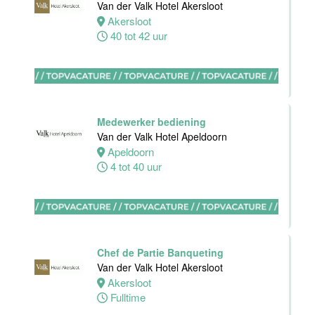
Van der Valk Hotel Akersloot
receptie
Akersloot
Hotel van der
40 tot 42 uur
Valk Maastricht
Maastricht
32 tot 38 uur
Medewerker bediening
Van der Valk Hotel Apeldoorn
Stagiaires
Apeldoorn
BBL en BOL
4 tot 40 uur
opleidingen
Van der Valk
Hotel Akersloot
Akersloot
1 tot 38 uur
Chef de Partie Banqueting
Van der Valk Hotel Akersloot
Akersloot
Zelfstandig
Fulltime
werkend kok
Van der Valk