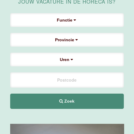
JOUW VACATURE IN DE HORECA IS?
Maas
Maastricht
Functie
24 tot 38 uur
Provincie
Supervisor
F&B
Van der Valk
Uren
Hotel
Maastricht-
Maas
Maastricht
20 tot 38 uur
Zoek
Ontbijtmedewerker
Van der Valk
Hotel
Maastricht-