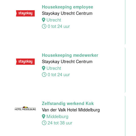
Hotel Zwolle
Housekeeping employee
Zwolle
Stayokay Utrecht Centrum
24 tot 40 uur
Utrecht
0 tot 24 uur
Medewerker
voor de
koffie-/theefaciliteiten
Housekeeping medewerker
hotelkamers
Stayokay Utrecht Centrum
Van der Valk
Utrecht
Hotel
0 tot 24 uur
Middelburg
Middelburg
0 tot 20 uur
Zelfstandig werkend Kok
Van der Valk Hotel Middelburg
Ontbijtkok
Middelburg
Van der Valk
24 tot 38 uur
Hotel Leiden
Leiden