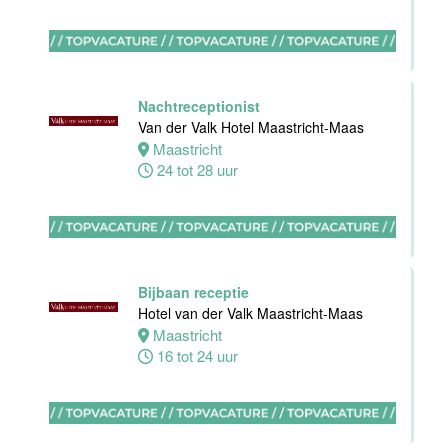
Nachtreceptionist
Zelfstandig
Van der Valk Hotel Maastricht-Maas
werkend Kok-I
Maastricht
Amudham B.V
24 tot 28 uur
Amsterdam
38 uur
Bijbaan receptie
Hotel van der Valk Maastricht-Maas
Zelfstandig
Maastricht
werkend kok
16 tot 24 uur
Hotel van der
Valk Maastricht
Maastricht