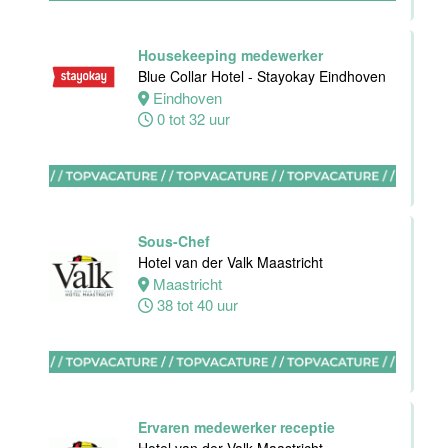
Oostkapelle
0 tot 24 uur
Housekeeping medewerker
Blue Collar Hotel - Stayokay Eindhoven
Eindhoven
Wellness
0 tot 32 uur
medewerker
Van der Valk
Hotel
Middelburg
Sous-Chef
Middelburg
Hotel van der Valk Maastricht
0 tot 40 uur
Maastricht
38 tot 40 uur
Commercieel
& Revenue
Manager
Ervaren medewerker receptie
Van der Valk