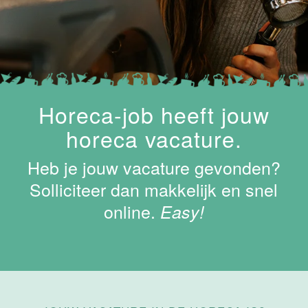
Maastricht-
Maas
Maastricht
15 tot 30 uur
Supervisor
Horeca-job heeft jouw
ontbijt
horeca vacature.
Van der Valk
Hotel
Heb je jouw vacature gevonden?
Maastricht-
Maas
Solliciteer dan makkelijk en snel
online.
Maastricht
Easy!
24 tot 38 uur
Bar supervisor
Van der Valk
Hotel
Maastricht-