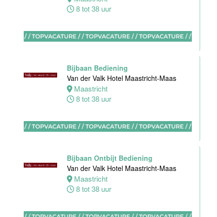
Haarlem
8 tot 38 uur
0 tot 30 uur
Zelfstandig
werkend kok
Bijbaan Bediening
Blue Collar
Van der Valk Hotel Maastricht-Maas
Hotel -
Maastricht
Stayokay
8 tot 38 uur
Eindhoven
Eindhoven
0 tot 32 uur
Bijbaan Ontbijt Bediening
Van der Valk Hotel Maastricht-Maas
Housekeeping
Maastricht
medewerker
8 tot 38 uur
Blue Collar
Hotel -