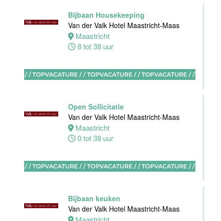
32 tot 40 uur
Bijbaan Housekeeping
Van der Valk Hotel Maastricht-Maas
Maastricht
8 tot 38 uur
Nachtreceptionist
Van der Valk
Hotel
Rotterdam-
Nieuwerkerk
Open Sollicitatie
Nieuwerkerk
Van der Valk Hotel Maastricht-Maas
aan den
Maastricht
IJssel
0 tot 38 uur
0 tot 16 uur
Allround
Medewerker
Bijbaan keuken
Stayokay
Van der Valk Hotel Maastricht-Maas
Haarlem
Maastricht