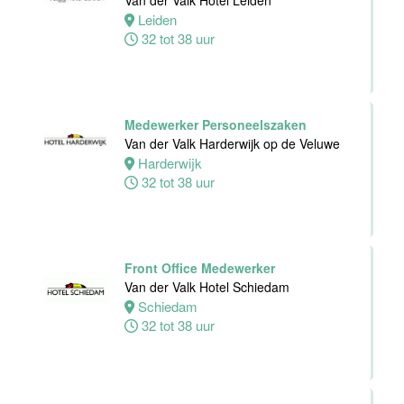
Van der Valk Hotel Leiden
Hotel Deventer
Leiden
Deventer
32 tot 38 uur
24 tot 40 uur
Bartender/
Medewerker Personeelszaken
Barmedewerker
Van der Valk Harderwijk op de Veluwe
Van der Valk
Harderwijk
Hotel Deventer
32 tot 38 uur
Deventer
16 tot 24 uur
Front Office Medewerker
Van der Valk Hotel Schiedam
Schiedam
32 tot 38 uur
Teamleider
Bezoekersservice
Stichting
Vogelpark
Avifauna