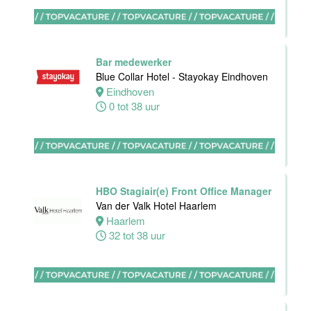
Ontbijtkok
Van der Valk
Hotel
Bar medewerker
Rotterdam-
Blue Collar Hotel - Stayokay Eindhoven
Blijdorp
Eindhoven
0 tot 38 uur
Rotterdam
32 tot 38 uur
Housekeeping
HBO Stagiair(e) Front Office Manager
employee
Van der Valk Hotel Haarlem
Stayokay
Haarlem
Utrecht
32 tot 38 uur
Centrum
Utrecht
0 tot 24 uur