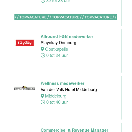
32 tot 38 uur
Zelfstandig
werkend kok -I
Asian Bistro
Nijmegen BV
Allround F&B medewerker
Nijmegen
Stayokay Domburg
38 uur
Oostkapelle
0 tot 24 uur
Medewerker
bediening
Wellness medewerker
Leonidas
Van der Valk Hotel Middelburg
Van der Valk
Middelburg
Hotel
0 tot 40 uur
Rotterdam-
Blijdorp
Rotterdam
Commercieel & Revenue Manager