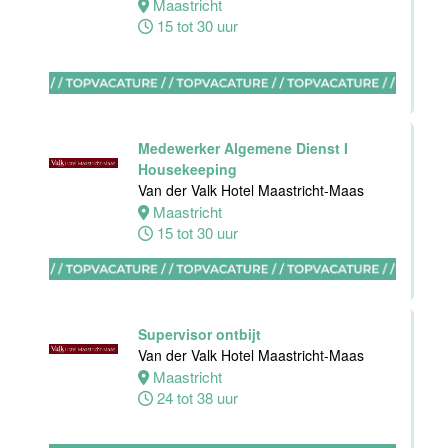
Maastricht
Van der Valk
15 tot 30 uur
Hotel
Apeldoorn
Apeldoorn
4 tot 40 uur
Medewerker Algemene Dienst I
Housekeeping
Van der Valk Hotel Maastricht-Maas
Maastricht
15 tot 30 uur
Ontbijt
Manager
Hotel van der
Valk Maastricht
Supervisor ontbijt
Maastricht
Van der Valk Hotel Maastricht-Maas
32 tot 38 uur
Maastricht
24 tot 38 uur
Souschef