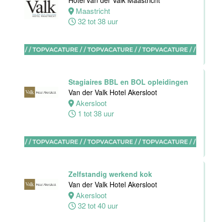
Hotel van der Valk Maastricht
Hotel
Maastricht
Rotterdam-
32 tot 38 uur
Blijdorp
Rotterdam
38 uur
Stagiaires BBL en BOL opleidingen
Van der Valk Hotel Akersloot
Akersloot
1 tot 38 uur
Leerling kok
Van der Valk
Hotel
Rotterdam-
Blijdorp
Zelfstandig werkend kok
Rotterdam
Van der Valk Hotel Akersloot
16 tot 38 uur
Akersloot
32 tot 40 uur