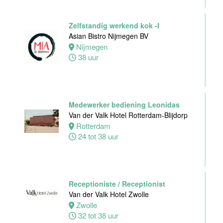
24 tot 40 uur
Zelfstandig werkend kok -I
Asian Bistro Nijmegen BV
Zelfstandig
Nijmegen
Werkend Kok
38 uur
Van der Valk
Hotel Leiden
Leiden
32 tot 40 uur
Medewerker bediening Leonidas
Van der Valk Hotel Rotterdam-Blijdorp
Rotterdam
Technische
24 tot 38 uur
dienst
Van der Valk
Hotel Leiden
Leiden
32 tot 38 uur
Receptioniste / Receptionist
Van der Valk Hotel Zwolle
Zwolle
Medewerker
32 tot 38 uur