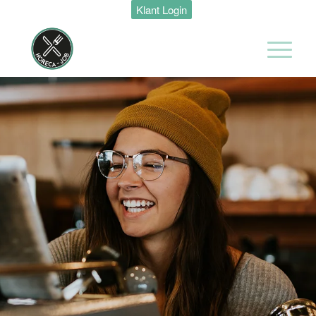
Klant Login
Maastricht
24 tot 38 uur
Medewerker
Housekeeping
Van der Valk
Hotel
Maastricht-
Maas
Maastricht
15 tot 30 uur
Medewerker
Algemene
Dienst I
Housekeeping
Van der Valk
Hotel