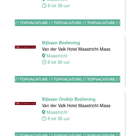
Haarlem
8 tot 38 uur
0 tot 30 uur
Zelfstandig
werkend kok
Bijbaan Bediening
Blue Collar
Van der Valk Hotel Maastricht-Maas
Hotel -
Maastricht
Stayokay
8 tot 38 uur
Eindhoven
Eindhoven
0 tot 32 uur
Bijbaan Ontbijt Bediening
Van der Valk Hotel Maastricht-Maas
Housekeeping
Maastricht
medewerker
8 tot 38 uur
Blue Collar
Hotel -