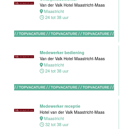
Akersloot
Van der Valk Hotel Maastricht-Maas
Fulltime
Maastricht
24 tot 38 uur
Receptionist
Van der Valk
Hotel
Apeldoorn
Medewerker bediening
Apeldoorn
Van der Valk Hotel Maastricht-Maas
30 tot 38 uur
Maastricht
24 tot 38 uur
Floor Lead -
Bar & Kitchen
(32-40 uur)
Medewerker receptie
Bar Boele
Hotel van der Valk Maastricht-Maas
Maastricht
Amsterdam
32 tot 38 uur
32 tot 40 uur