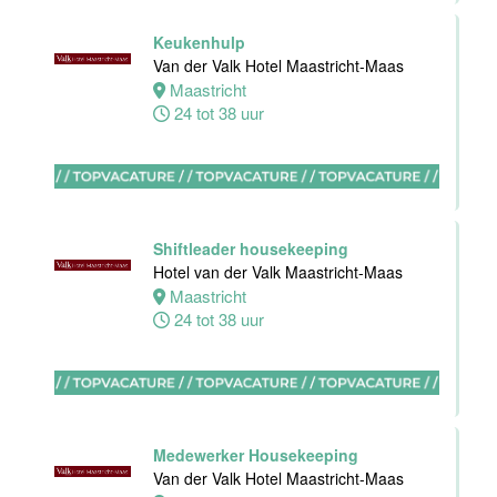
Maastricht-
Maas
Keukenhulp
Van der Valk Hotel Maastricht-Maas
Maastricht
Maastricht
8 tot 38 uur
24 tot 38 uur
Bijbaan
Ontbijt
Bediening
Van der Valk
Shiftleader housekeeping
Hotel
Hotel van der Valk Maastricht-Maas
Maastricht-
Maastricht
Maas
24 tot 38 uur
Maastricht
8 tot 38 uur
Medewerker
Medewerker Housekeeping
meeting &
Van der Valk Hotel Maastricht-Maas
events