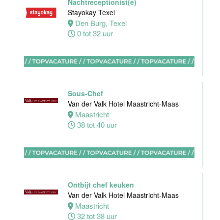
Nachtreceptionist(e)
Maas
Stayokay Texel
Den Burg, Texel
Maastricht
0 tot 32 uur
16 tot 24 uur
Bijbaan
Housekeeping
Van der Valk
Sous-Chef
Hotel
Van der Valk Hotel Maastricht-Maas
Maastricht-
Maastricht
Maas
38 tot 40 uur
Maastricht
8 tot 38 uur
Open
Ontbijt chef keuken
Sollicitatie
Van der Valk Hotel Maastricht-Maas
Van der Valk
Maastricht
Hotel
32 tot 38 uur
Maastricht-