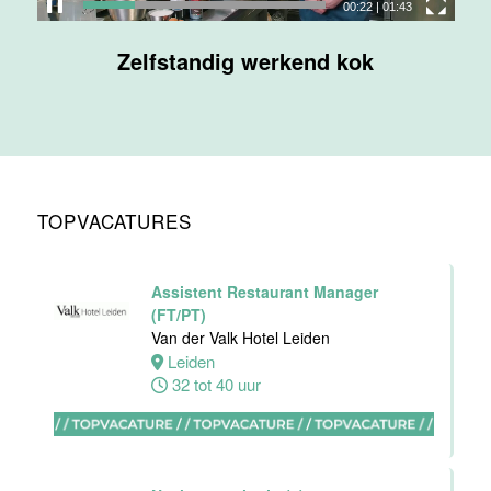
00:23
|
01:43
Maas
Zelfstandig werkend kok
Maastricht
32 tot 38 uur
Nachtreceptionist
Van der Valk
Hotel
TOPVACATURES
Maastricht-
Maas
Maastricht
Assistent Restaurant Manager
24 tot 28 uur
(FT/PT)
Van der Valk Hotel Leiden
Leiden
Bijbaan
32 tot 40 uur
receptie
Hotel van der
Valk
Maastricht-