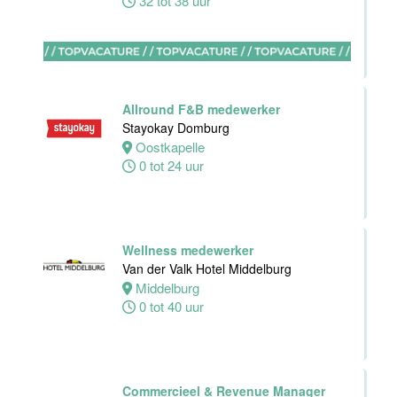
32 tot 38 uur
Zelfstandig
werkend kok -I
Asian Bistro
Nijmegen BV
Allround F&B medewerker
Nijmegen
Stayokay Domburg
38 uur
Oostkapelle
0 tot 24 uur
Medewerker
bediening
Wellness medewerker
Leonidas
Van der Valk Hotel Middelburg
Van der Valk
Middelburg
Hotel
0 tot 40 uur
Rotterdam-
Blijdorp
Rotterdam
Commercieel & Revenue Manager