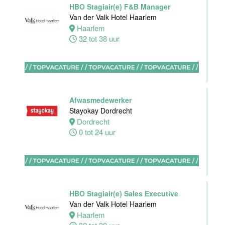
HBO Stagiair(e) F&B Manager
Housekeeping
Van der Valk Hotel Haarlem
medewerker
Haarlem
Stayokay
32 tot 38 uur
Utrecht
Centrum
Utrecht
0 tot 24 uur
Afwasmedewerker
Zelfstandig
Stayokay Dordrecht
werkend Kok
Dordrecht
Van der Valk
0 tot 24 uur
Hotel
Middelburg
Middelburg
24 tot 38 uur
HBO Stagiair(e) Sales Executive
Van der Valk Hotel Haarlem
Haarlem