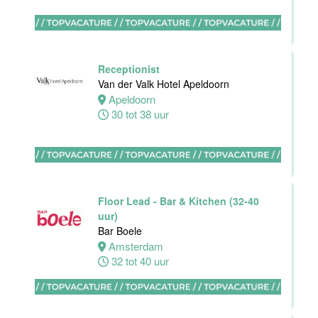
Hotel Akersloot
Akersloot
32 tot 40 uur
Receptionist
Van der Valk Hotel Apeldoorn
Apeldoorn
Bar
30 tot 38 uur
medewerker
Blue Collar
Hotel -
Stayokay
Eindhoven
Floor Lead - Bar & Kitchen (32-40
Eindhoven
uur)
0 tot 38 uur
Bar Boele
Amsterdam
32 tot 40 uur
HBO
Stagiair(e)