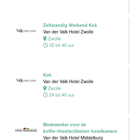
Personeelszaken
Van der Valk
Harderwijk op
de Veluwe
Zelfstandig Werkend Kok
Van der Valk Hotel Zwolle
Harderwijk
Zwolle
32 tot 38 uur
32 tot 40 uur
Front Office
Medewerker
Kok
Van der Valk
Van der Valk Hotel Zwolle
Hotel Schiedam
Zwolle
24 tot 40 uur
Schiedam
32 tot 38 uur
Medewerker voor de
Medewerker
koffie-/theefaciliteiten hotelkamers
Technische
Van der Valk Hotel Middelburg