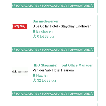
Ontbijtkok
Van der Valk
Hotel
Bar medewerker
Rotterdam-
Blue Collar Hotel - Stayokay Eindhoven
Blijdorp
Eindhoven
0 tot 38 uur
Rotterdam
32 tot 38 uur
Housekeeping
HBO Stagiair(e) Front Office Manager
employee
Van der Valk Hotel Haarlem
Stayokay
Haarlem
Utrecht
32 tot 38 uur
Centrum
Utrecht
0 tot 24 uur