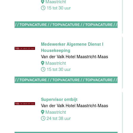
Maastricht
Van der Valk
15 tot 30 uur
Hotel
Apeldoorn
Apeldoorn
4 tot 40 uur
Medewerker Algemene Dienst I
Housekeeping
Van der Valk Hotel Maastricht-Maas
Maastricht
15 tot 30 uur
Ontbijt
Manager
Hotel van der
Valk Maastricht
Supervisor ontbijt
Maastricht
Van der Valk Hotel Maastricht-Maas
32 tot 38 uur
Maastricht
24 tot 38 uur
Souschef