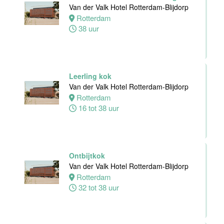
24 tot 38 uur
Van der Valk Hotel Rotterdam-Blijdorp
Rotterdam
38 uur
Receptioniste
/ Receptionist
Van der Valk
Hotel Zwolle
Leerling kok
Zwolle
Van der Valk Hotel Rotterdam-Blijdorp
32 tot 38 uur
Rotterdam
16 tot 38 uur
Zelfstandig
Werkend Kok
Van der Valk
Hotel Zwolle
Ontbijtkok
Zwolle
Van der Valk Hotel Rotterdam-Blijdorp
32 tot 40 uur
Rotterdam
32 tot 38 uur
Kok
Van der Valk