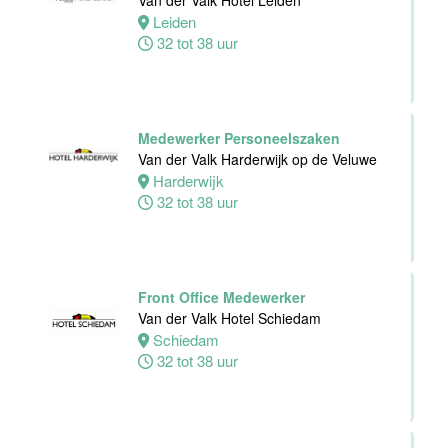
Van der Valk Hotel Leiden
Hotel Deventer
Leiden
Deventer
32 tot 38 uur
24 tot 40 uur
Bartender/
Medewerker Personeelszaken
Barmedewerker
Van der Valk Harderwijk op de Veluwe
Van der Valk
Harderwijk
Hotel Deventer
32 tot 38 uur
Deventer
16 tot 24 uur
Front Office Medewerker
Van der Valk Hotel Schiedam
Schiedam
32 tot 38 uur
Teamleider
Bezoekersservice
Stichting
Vogelpark
Avifauna