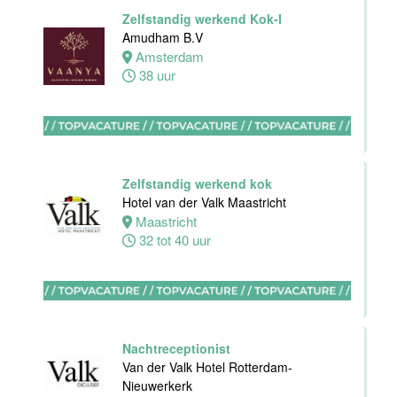
Front Office
Zelfstandig werkend Kok-I
Manager
Amudham B.V
Van der Valk
Amsterdam
Hotel Haarlem
38 uur
Haarlem
32 tot 38 uur
HBO
Zelfstandig werkend kok
Stagiair(e)
Hotel van der Valk Maastricht
F&B Manager
Maastricht
Van der Valk
32 tot 40 uur
Hotel Haarlem
Haarlem
32 tot 38 uur
Nachtreceptionist
Afwasmedewerker
Van der Valk Hotel Rotterdam-
Stayokay
Nieuwerkerk