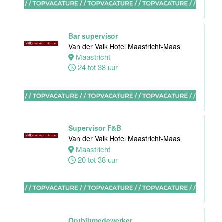
Van der Valk
Hotel Akersloot
Akersloot
Bar supervisor
40 tot 42 uur
Van der Valk Hotel Maastricht-Maas
Maastricht
24 tot 38 uur
Medewerker
bediening
Van der Valk
Hotel
Apeldoorn
Supervisor F&B
Apeldoorn
Van der Valk Hotel Maastricht-Maas
4 tot 40 uur
Maastricht
20 tot 38 uur
Chef de Partie
Banqueting
Van der Valk
Hotel Akersloot
Ontbijtmedewerker