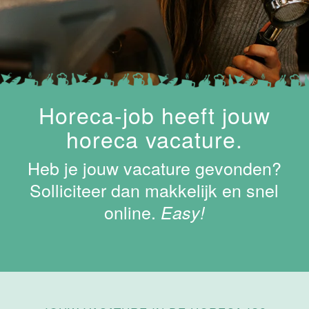
Maastricht-
Maas
Maastricht
15 tot 30 uur
Supervisor
Horeca-job heeft jouw
ontbijt
horeca vacature.
Van der Valk
Hotel
Heb je jouw vacature gevonden?
Maastricht-
Maas
Solliciteer dan makkelijk en snel
online.
Maastricht
Easy!
24 tot 38 uur
Bar supervisor
Van der Valk
Hotel
Maastricht-