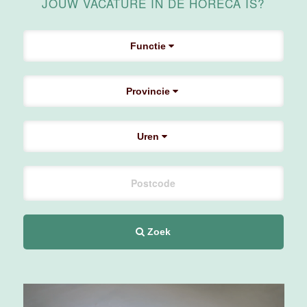
JOUW VACATURE IN DE HORECA IS?
Maas
Maastricht
Functie
24 tot 38 uur
Provincie
Supervisor
F&B
Van der Valk
Uren
Hotel
Maastricht-
Maas
Maastricht
20 tot 38 uur
Zoek
Ontbijtmedewerker
Van der Valk
Hotel
Maastricht-