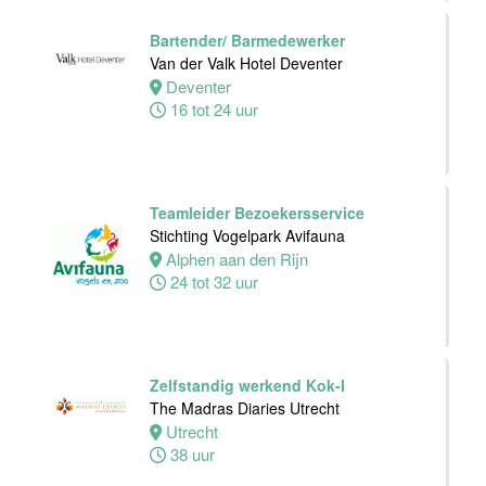
32 tot 40 uur
Bartender/ Barmedewerker
Van der Valk Hotel Deventer
Deventer
Chefkok
16 tot 24 uur
Woodstone
Alphen aan den
rijn
Alphen
Teamleider Bezoekersservice
aan den rijn
Stichting Vogelpark Avifauna
32 tot 38 uur
Alphen aan den Rijn
24 tot 32 uur
Zelfstandig
Werkend Kok-I
Zelfstandig werkend Kok-I
Rasoi Indian
The Madras Diaries Utrecht
Restaurant
Utrecht
38 uur
Amsterdam
Fulltime