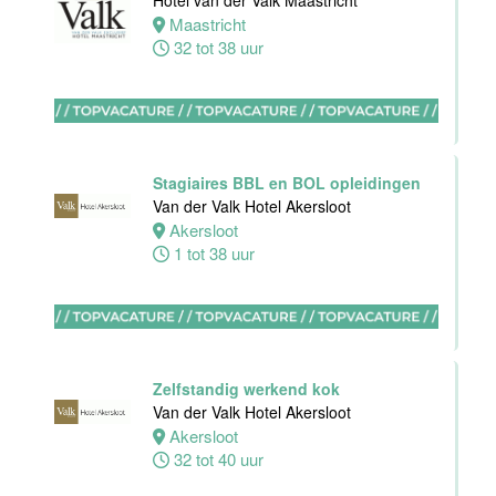
Hotel van der Valk Maastricht
Hotel
Maastricht
Rotterdam-
32 tot 38 uur
Blijdorp
Rotterdam
38 uur
Stagiaires BBL en BOL opleidingen
Van der Valk Hotel Akersloot
Akersloot
1 tot 38 uur
Leerling kok
Van der Valk
Hotel
Rotterdam-
Blijdorp
Zelfstandig werkend kok
Rotterdam
Van der Valk Hotel Akersloot
16 tot 38 uur
Akersloot
32 tot 40 uur