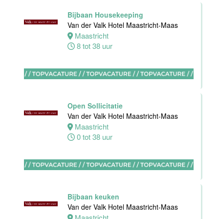
32 tot 40 uur
Bijbaan Housekeeping
Van der Valk Hotel Maastricht-Maas
Maastricht
8 tot 38 uur
Nachtreceptionist
Van der Valk
Hotel
Rotterdam-
Nieuwerkerk
Open Sollicitatie
Nieuwerkerk
Van der Valk Hotel Maastricht-Maas
aan den
Maastricht
IJssel
0 tot 38 uur
0 tot 16 uur
Allround
Medewerker
Bijbaan keuken
Stayokay
Van der Valk Hotel Maastricht-Maas
Haarlem
Maastricht