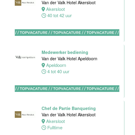
Van der Valk Hotel Akersloot
receptie
Akersloot
Hotel van der
40 tot 42 uur
Valk Maastricht
Maastricht
32 tot 38 uur
Medewerker bediening
Van der Valk Hotel Apeldoorn
Stagiaires
Apeldoorn
BBL en BOL
4 tot 40 uur
opleidingen
Van der Valk
Hotel Akersloot
Akersloot
1 tot 38 uur
Chef de Partie Banqueting
Van der Valk Hotel Akersloot
Akersloot
Zelfstandig
Fulltime
werkend kok
Van der Valk