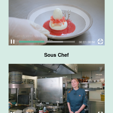
Maas
Maastricht
24 tot 38 uur
Medewerker
bediening
00:24
|
00:50
Van der Valk
Hotel
Sous Chef
Maastricht-
Maas
Maastricht
24 tot 38 uur
Medewerker
receptie
Hotel van der
Valk
Maastricht-