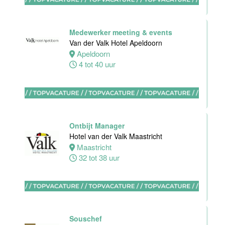
Stayokay
Eindhoven
Medewerker meeting & events
Eindhoven
Van der Valk Hotel Apeldoorn
0 tot 32 uur
Apeldoorn
4 tot 40 uur
Sous-Chef
Hotel van der
Valk Maastricht
Ontbijt Manager
Hotel van der Valk Maastricht
Maastricht
Maastricht
38 tot 40 uur
32 tot 38 uur
Ervaren
Souschef
medewerker