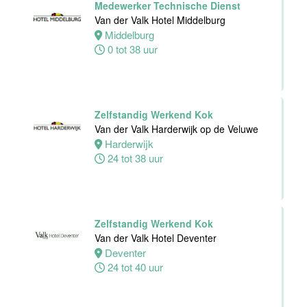
Medewerker Technische Dienst
Alphen
Van der Valk Hotel Middelburg
aan den
Middelburg
Rijn
0 tot 38 uur
24 tot 32 uur
Zelfstandig
Zelfstandig Werkend Kok
werkend Kok-I
Van der Valk Harderwijk op de Veluwe
The Madras
Harderwijk
Diaries Utrecht
24 tot 38 uur
Utrecht
38 uur
Zelfstandig Werkend Kok
Supervisor
Van der Valk Hotel Deventer
Meeting &
Deventer
Events
24 tot 40 uur
Van der Valk
Hotel Zwolle
Zwolle