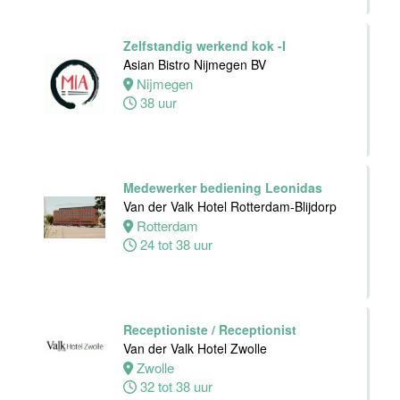
24 tot 40 uur
Zelfstandig werkend kok -I
Asian Bistro Nijmegen BV
Zelfstandig
Nijmegen
Werkend Kok
38 uur
Van der Valk
Hotel Leiden
Leiden
32 tot 40 uur
Medewerker bediening Leonidas
Van der Valk Hotel Rotterdam-Blijdorp
Rotterdam
Technische
24 tot 38 uur
dienst
Van der Valk
Hotel Leiden
Leiden
32 tot 38 uur
Receptioniste / Receptionist
Van der Valk Hotel Zwolle
Zwolle
Medewerker
32 tot 38 uur