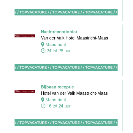
Nachtreceptionist
Zelfstandig
Van der Valk Hotel Maastricht-Maas
werkend Kok-I
Maastricht
Amudham B.V
24 tot 28 uur
Amsterdam
38 uur
Bijbaan receptie
Hotel van der Valk Maastricht-Maas
Zelfstandig
Maastricht
werkend kok
16 tot 24 uur
Hotel van der
Valk Maastricht
Maastricht