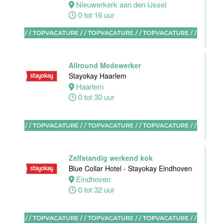
Dordrecht
Nieuwerkerk aan den IJssel
Dordrecht
0 tot 16 uur
0 tot 24 uur
Allround Medewerker
HBO
Stayokay Haarlem
Stagiair(e)
Haarlem
Sales
0 tot 30 uur
Executive
Van der Valk
Hotel Haarlem
Haarlem
32 tot 38 uur
Zelfstandig werkend kok
Blue Collar Hotel - Stayokay Eindhoven
Eindhoven
Allround F&B
0 tot 32 uur
medewerker
Stayokay
Domburg