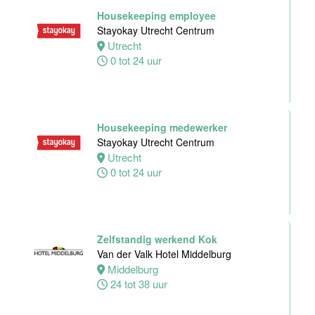
Hotel Zwolle
Housekeeping employee
Zwolle
Stayokay Utrecht Centrum
24 tot 40 uur
Utrecht
0 tot 24 uur
Medewerker
voor de
koffie-/theefaciliteiten
Housekeeping medewerker
hotelkamers
Stayokay Utrecht Centrum
Van der Valk
Utrecht
Hotel
0 tot 24 uur
Middelburg
Middelburg
0 tot 20 uur
Zelfstandig werkend Kok
Van der Valk Hotel Middelburg
Ontbijtkok
Middelburg
Van der Valk
24 tot 38 uur
Hotel Leiden
Leiden