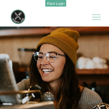
Klant Login
Maastricht
24 tot 38 uur
Medewerker
Housekeeping
Van der Valk
Hotel
Maastricht-
Maas
Maastricht
15 tot 30 uur
Medewerker
Algemene
Dienst I
Housekeeping
Van der Valk
Hotel