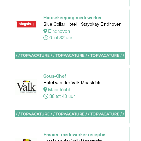
Oostkapelle
0 tot 24 uur
Housekeeping medewerker
Blue Collar Hotel - Stayokay Eindhoven
Eindhoven
Wellness
0 tot 32 uur
medewerker
Van der Valk
Hotel
Middelburg
Sous-Chef
Middelburg
Hotel van der Valk Maastricht
0 tot 40 uur
Maastricht
38 tot 40 uur
Commercieel
& Revenue
Manager
Ervaren medewerker receptie
Van der Valk