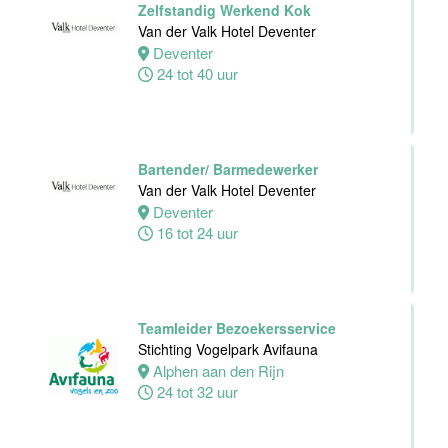
Zelfstandig Werkend Kok
Avifauna
Van der Valk Hotel Deventer
Alphen
Deventer
aan den
24 tot 40 uur
Rijn
24 tot 32 uur
Bartender/ Barmedewerker
Zelfstandig
Van der Valk Hotel Deventer
werkend Kok-I
Deventer
The Madras
16 tot 24 uur
Diaries Utrecht
Utrecht
38 uur
Teamleider Bezoekersservice
Supervisor
Stichting Vogelpark Avifauna
Meeting &
Alphen aan den Rijn
Events
24 tot 32 uur
Van der Valk
Hotel Zwolle