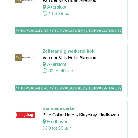
Van der Valk Hotel Akersloot
Domburg
Akersloot
1 tot 38 uur
Oostkapelle
0 tot 24 uur
Wellness
medewerker
Zelfstandig werkend kok
Van der Valk
Van der Valk Hotel Akersloot
Hotel
Akersloot
Middelburg
32 tot 40 uur
Middelburg
0 tot 40 uur
Bar medewerker
Blue Collar Hotel - Stayokay Eindhoven
Commercieel
Eindhoven
& Revenue
0 tot 38 uur
Manager