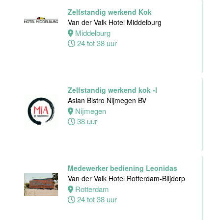
Van der Valk
Zelfstandig werkend Kok
Hotel Zwolle
Van der Valk Hotel Middelburg
Zwolle
Middelburg
24 tot 40 uur
24 tot 38 uur
Medewerker
voor de
koffie-/theefaciliteiten
Zelfstandig werkend kok -I
hotelkamers
Asian Bistro Nijmegen BV
Van der Valk
Nijmegen
Hotel
38 uur
Middelburg
Middelburg
0 tot 20 uur
Medewerker bediening Leonidas
Van der Valk Hotel Rotterdam-Blijdorp
Rotterdam
Ontbijtkok
24 tot 38 uur
Van der Valk
Hotel Leiden