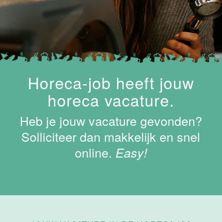
Keukenhulp
Van der Valk
Hotel
Maastricht-
Maas
Maastricht
Horeca-job heeft jouw
24 tot 38 uur
horeca vacature.
Shiftleader
Heb je jouw vacature gevonden?
housekeeping
Hotel van der
Solliciteer dan makkelijk en snel
Valk
online.
Easy!
Maastricht-
Maas
Maastricht
24 tot 38 uur