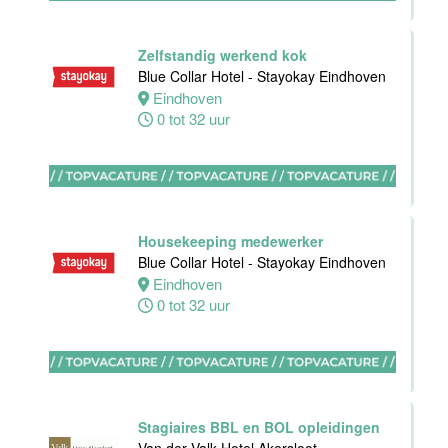
Rotterdam
Zelfstandig werkend kok
32 tot 38 uur
Blue Collar Hotel - Stayokay Eindhoven
Eindhoven
0 tot 32 uur
Zelfstandig
Werkend Kok-I
Sushi Den
Housekeeping medewerker
Helder
Blue Collar Hotel - Stayokay Eindhoven
Den
Eindhoven
Helder
0 tot 32 uur
38 uur
Allround F&B
medewerker
Stagiaires BBL en BOL opleidingen
Stayokay