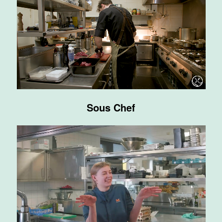
Supervisor
ontbijt
Van der Valk
Hotel
Maastricht-
Maas
Maastricht
Sous Chef
24 tot 38 uur
Bar supervisor
Van der Valk
Hotel
Maastricht-
Maas
Maastricht
24 tot 38 uur