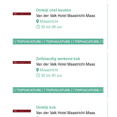
Bijbaan
Ontbijt chef keuken
Housekeeping
Van der Valk Hotel Maastricht-Maas
Van der Valk
Maastricht
Hotel
32 tot 38 uur
Maastricht-
Maas
Maastricht
8 tot 38 uur
Zelfstandig werkend kok
Van der Valk Hotel Maastricht-Maas
Open
Maastricht
Sollicitatie
32 tot 40 uur
Van der Valk
Hotel
Maastricht-
Maas
Maastricht
Ontbijt kok
0 tot 38 uur
Van der Valk Hotel Maastricht-Maas