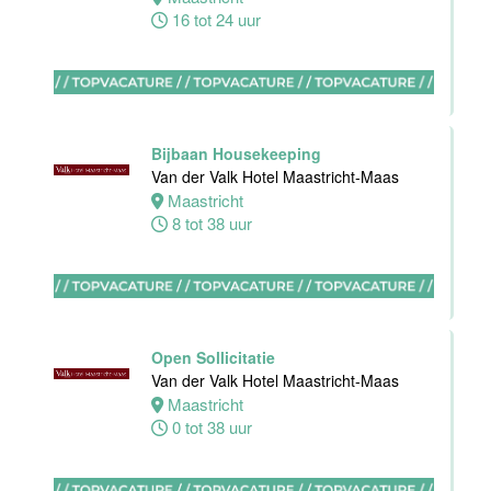
16 tot 24 uur
Zelfstandig
werkend kok
Hotel van der
Valk Maastricht
Bijbaan Housekeeping
Maastricht
Van der Valk Hotel Maastricht-Maas
32 tot 40 uur
Maastricht
8 tot 38 uur
Nachtreceptionist
Van der Valk
Hotel
Open Sollicitatie
Rotterdam-
Van der Valk Hotel Maastricht-Maas
Nieuwerkerk
Maastricht
0 tot 38 uur
Nieuwerkerk
aan den
IJssel