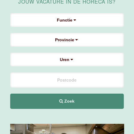
Medewerker
JOUW VACATURE IN DE HORECA IS?
Housekeeping
Van der Valk
Hotel
Functie
Maastricht-
Maas
Provincie
Maastricht
15 tot 30 uur
Uren
Medewerker
Algemene
Dienst I
Housekeeping
Van der Valk
Hotel
Zoek
Maastricht-
Maas
Maastricht
15 tot 30 uur