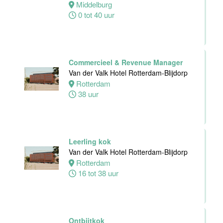
Middelburg
0 tot 40 uur
Zelfstandig
werkend kok -I
Asian Bistro
Nijmegen BV
Commercieel & Revenue Manager
Nijmegen
Van der Valk Hotel Rotterdam-Blijdorp
38 uur
Rotterdam
38 uur
Medewerker
Leerling kok
bediening
Van der Valk Hotel Rotterdam-Blijdorp
Leonidas
Rotterdam
Van der Valk
16 tot 38 uur
Hotel
Rotterdam-
Blijdorp
Ontbijtkok
Rotterdam