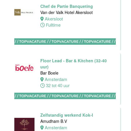
Haarlem
Chef de Partie Banqueting
32 tot 38 uur
Van der Valk Hotel Akersloot
Akersloot
Fulltime
HBO
Stagiair(e)
F&B Manager
Van der Valk
Floor Lead - Bar & Kitchen (32-40
Hotel Haarlem
uur)
Haarlem
Bar Boele
32 tot 38 uur
Amsterdam
32 tot 40 uur
Afwasmedewerker
Stayokay
Dordrecht
Zelfstandig werkend Kok-I
Dordrecht
Amudham B.V
0 tot 24 uur
Amsterdam