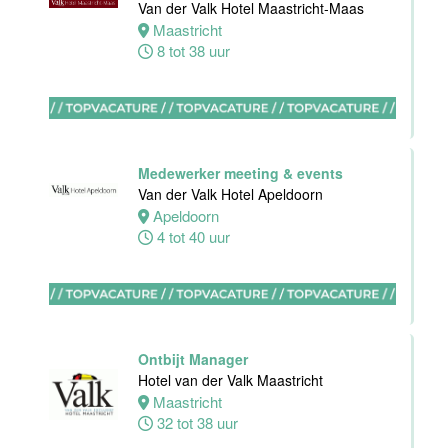
Van der Valk Hotel Maastricht-Maas
Maastricht
Eindhoven
8 tot 38 uur
0 tot 32 uur
Stagiaires
BBL en BOL
Medewerker meeting & events
opleidingen
Van der Valk Hotel Apeldoorn
Van der Valk
Apeldoorn
Hotel Akersloot
4 tot 40 uur
Akersloot
1 tot 38 uur
Zelfstandig
werkend kok
Ontbijt Manager
Van der Valk
Hotel van der Valk Maastricht
Hotel Akersloot
Maastricht
Akersloot
32 tot 38 uur
32 tot 40 uur