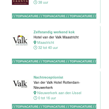
38 uur
HBO
Stagiair(e)
Sales
Zelfstandig werkend kok
Executive
Hotel van der Valk Maastricht
Van der Valk
Maastricht
Hotel Haarlem
32 tot 40 uur
Haarlem
32 tot 38 uur
Nachtreceptionist
Zelfstandig
Van der Valk Hotel Rotterdam-
Werkend Kok
Nieuwerkerk
Van der Valk
Nieuwerkerk aan den IJssel
Hotel
0 tot 16 uur
Rotterdam-
Blijdorp