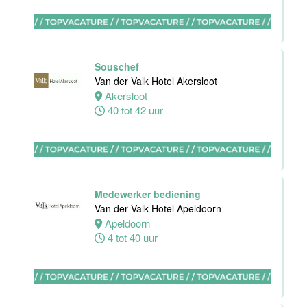
Bar
medewerker
Souschef
Blue Collar
Van der Valk Hotel Akersloot
Hotel -
Akersloot
Stayokay
40 tot 42 uur
Eindhoven
Eindhoven
0 tot 38 uur
Medewerker bediening
Van der Valk Hotel Apeldoorn
Apeldoorn
HBO
4 tot 40 uur
Stagiair(e)
Front Office
Manager
Van der Valk
Hotel Haarlem