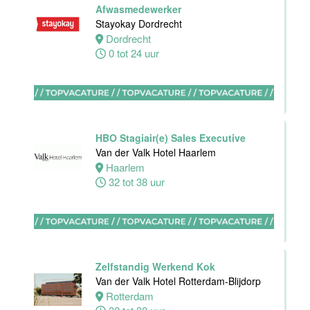
Afwasmedewerker
Stayokay Dordrecht
Dordrecht
Ontbijtkok
0 tot 24 uur
Van der Valk
Hotel
Rotterdam-
Blijdorp
Rotterdam
HBO Stagiair(e) Sales Executive
32 tot 38 uur
Van der Valk Hotel Haarlem
Haarlem
32 tot 38 uur
Housekeeping
employee
Stayokay
Utrecht
Centrum
Zelfstandig Werkend Kok
Utrecht
Van der Valk Hotel Rotterdam-Blijdorp
0 tot 24 uur
Rotterdam