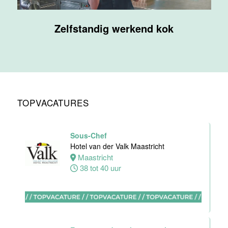
Supervisor
Zelfstandig werkend kok
F&B
Van der Valk
Hotel
Maastricht-
Maas
Maastricht
TOPVACATURES
20 tot 38 uur
Sous-Chef
Ontbijtmedewerker
Hotel van der Valk Maastricht
Van der Valk
Maastricht
Hotel
38 tot 40 uur
Maastricht-
Maas
Maastricht
24 tot 38 uur