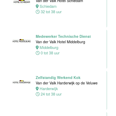
Van der Valk Hotel Schiedam
Van der Valk
Schiedam
Hotel Deventer
32 tot 38 uur
Deventer
24 tot 40 uur
Medewerker Technische Dienst
Bartender/
Van der Valk Hotel Middelburg
Barmedewerker
Middelburg
Van der Valk
0 tot 38 uur
Hotel Deventer
Deventer
16 tot 24 uur
Zelfstandig Werkend Kok
Van der Valk Harderwijk op de Veluwe
Harderwijk
24 tot 38 uur
Teamleider
Bezoekersservice
Stichting
Vogelpark