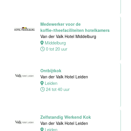
Personeelszaken
Van der Valk
Harderwijk op
de Veluwe
Medewerker voor de
koffie-/theefaciliteiten hotelkamers
Harderwijk
Van der Valk Hotel Middelburg
32 tot 38 uur
Middelburg
0 tot 20 uur
Front Office
Ontbijtkok
Medewerker
Van der Valk Hotel Leiden
Van der Valk
Leiden
Hotel Schiedam
24 tot 40 uur
Schiedam
32 tot 38 uur
Zelfstandig Werkend Kok
Van der Valk Hotel Leiden
Medewerker
Leiden
Technische