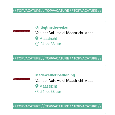
Medewerker
bediening
Van der Valk
Ontbijtmedewerker
Hotel
Van der Valk Hotel Maastricht-Maas
Apeldoorn
Maastricht
24 tot 38 uur
Apeldoorn
4 tot 40 uur
Chef de Partie
Medewerker bediening
Banqueting
Van der Valk Hotel Maastricht-Maas
Van der Valk
Maastricht
Hotel Akersloot
24 tot 38 uur
Akersloot
Fulltime