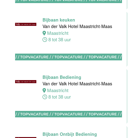
0 tot 16 uur
Bijbaan keuken
Van der Valk Hotel Maastricht-Maas
Zelfstandig
Maastricht
werkend kok
8 tot 38 uur
Blue Collar
Hotel -
Stayokay
Eindhoven
Eindhoven
Bijbaan Bediening
0 tot 32 uur
Van der Valk Hotel Maastricht-Maas
Maastricht
8 tot 38 uur
Housekeeping
medewerker
Blue Collar
Hotel -
Stayokay
Bijbaan Ontbijt Bediening
Eindhoven