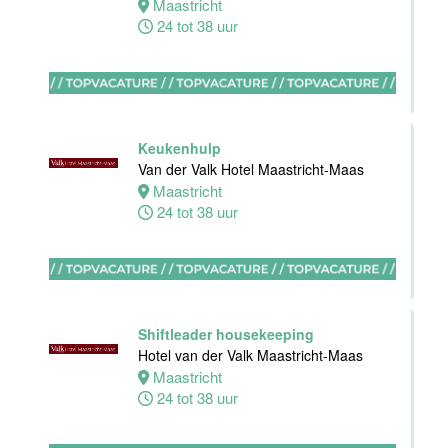
Maastricht
24 tot 38 uur
Bijbaan
keuken
Van der Valk
Hotel
Maastricht-
Maas
Keukenhulp
Van der Valk Hotel Maastricht-Maas
Maastricht
Maastricht
8 tot 38 uur
24 tot 38 uur
Bijbaan
Bediening
Van der Valk
Hotel
Shiftleader housekeeping
Maastricht-
Hotel van der Valk Maastricht-Maas
Maas
Maastricht
24 tot 38 uur
Maastricht
8 tot 38 uur