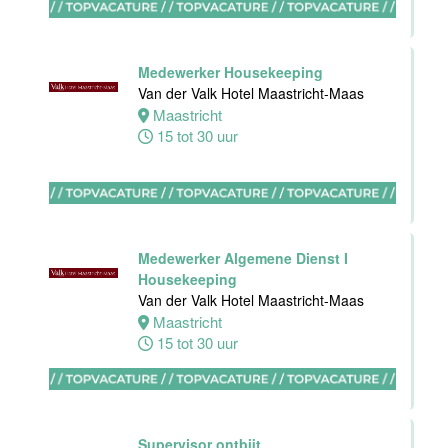
Bijbaan
Ontbijt
Medewerker Housekeeping
Bediening
Van der Valk Hotel Maastricht-Maas
Van der Valk
Maastricht
Hotel
15 tot 30 uur
Maastricht-
Maas
Maastricht
8 tot 38 uur
Medewerker Algemene Dienst I
Housekeeping
Van der Valk Hotel Maastricht-Maas
Medewerker
Maastricht
meeting &
15 tot 30 uur
events
Van der Valk
Hotel
Apeldoorn
Supervisor ontbijt