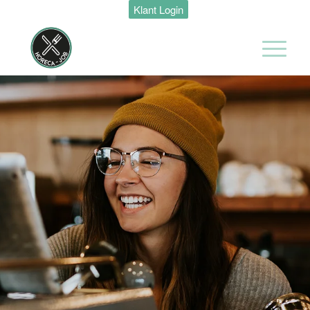
Klant Login
Zelfstandig
werkend kok
Van der Valk
Hotel
Maastricht-
Maas
Maastricht
32 tot 40 uur
Ontbijt kok
Van der Valk
Hotel
Maastricht-
Maas
Maastricht
24 tot 38 uur