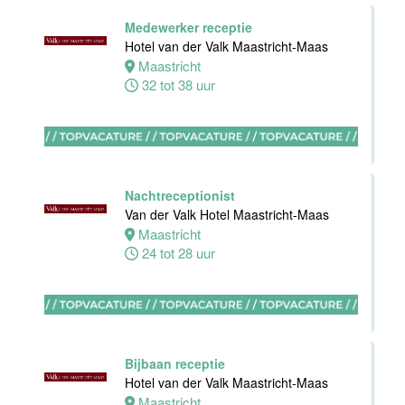
Floor Lead -
Medewerker receptie
Bar & Kitchen
Hotel van der Valk Maastricht-Maas
(32-40 uur)
Maastricht
Bar Boele
32 tot 38 uur
Amsterdam
32 tot 40 uur
Nachtreceptionist
Van der Valk Hotel Maastricht-Maas
Maastricht
Zelfstandig
24 tot 28 uur
werkend Kok-I
Amudham B.V
Amsterdam
38 uur
Bijbaan receptie
Hotel van der Valk Maastricht-Maas
Maastricht