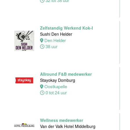
32 tot 38 uur
Housekeeping
medewerker
Stayokay
Zelfstandig Werkend Kok-I
Utrecht
Sushi Den Helder
Centrum
Den Helder
Utrecht
38 uur
0 tot 24 uur
Zelfstandig
werkend Kok
Allround F&B medewerker
Van der Valk
Stayokay Domburg
Hotel
Oostkapelle
Middelburg
0 tot 24 uur
Middelburg
24 tot 38 uur
Wellness medewerker
Van der Valk Hotel Middelburg