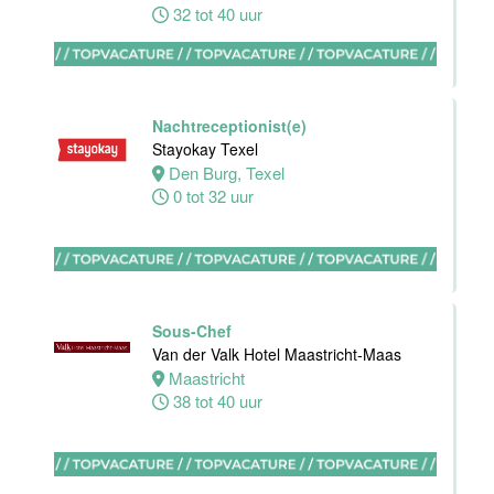
32 tot 40 uur
Nachtreceptionist
Van der Valk
Hotel
Maastricht-
Nachtreceptionist(e)
Maas
Stayokay Texel
Den Burg, Texel
Maastricht
0 tot 32 uur
24 tot 28 uur
Bijbaan
receptie
Hotel van der
Sous-Chef
Valk
Van der Valk Hotel Maastricht-Maas
Maastricht-
Maastricht
Maas
38 tot 40 uur
Maastricht
16 tot 24 uur