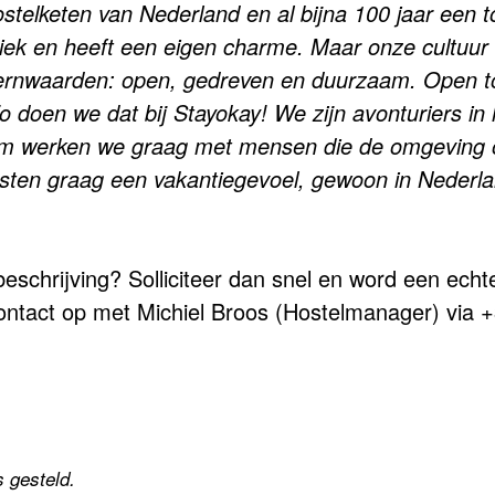
ostelketen van Nederland en al bijna 100 jaar een
ek en heeft een eigen charme. Maar onze cultuur e
 kernwaarden: open, gedreven en duurzaam. Open t
Zo doen we dat bij Stayokay! We zijn avonturiers in
rom werken we graag met mensen die de omgeving 
gasten graag een vakantiegevoel, gewoon in Nederl
beschrijving? Solliciteer dan snel en word een ech
ntact op met Michiel Broos (Hostelmanager) via 
s gesteld.