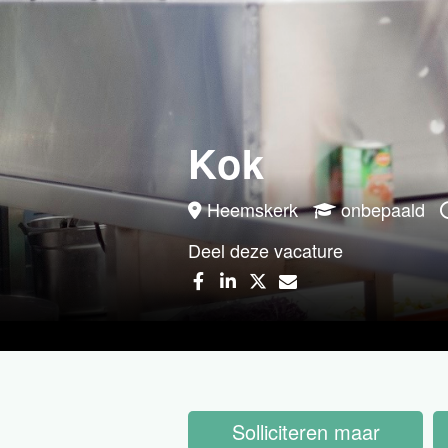
Kok
Heemskerk
onbepaald
Deel deze vacature
Solliciteren maar