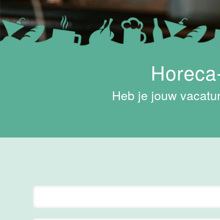
Hotel
Maastricht-
Maas
Maastricht
15 tot 30 uur
Horeca-
Medewerker
Heb je jouw vacatur
Algemene
Dienst I
Housekeeping
Van der Valk
Hotel
Maastricht-
Maas
Maastricht
15 tot 30 uur
Supervisor