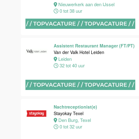
Van der Valk
Nieuwerkerk aan den IJssel
Hotel
0 tot 38 uur
Maastricht-
Maas
Maastricht
24 tot 38 uur
Assistent Restaurant Manager (FT/PT)
Van der Valk Hotel Leiden
Leiden
Medewerker
32 tot 40 uur
receptie
Hotel van der
Valk
Maastricht-
Maas
Nachtreceptionist(e)
Maastricht
Stayokay Texel
32 tot 38 uur
Den Burg, Texel
0 tot 32 uur
Nachtreceptionist