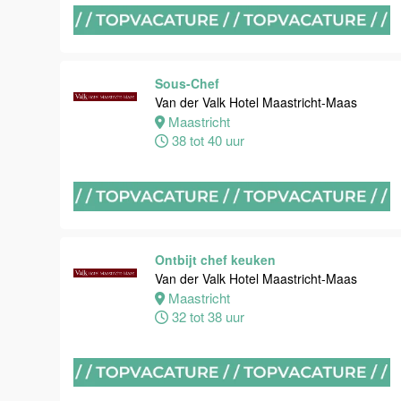
Van der Valk
Hotel
Maastricht-
Maas
Sous-Chef
Maastricht
Van der Valk Hotel Maastricht-Maas
24 tot 28 uur
Maastricht
38 tot 40 uur
Bijbaan
receptie
Hotel van der
Valk
Maastricht-
Ontbijt chef keuken
Maas
Van der Valk Hotel Maastricht-Maas
Maastricht
Maastricht
32 tot 38 uur
16 tot 24 uur
Bijbaan
Housekeeping