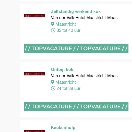
Van der Valk
Hotel
Zelfstandig werkend kok
Maastricht-
Van der Valk Hotel Maastricht-Maas
Maas
Maastricht
32 tot 40 uur
Maastricht
8 tot 38 uur
Open
Sollicitatie
Ontbijt kok
Van der Valk
Van der Valk Hotel Maastricht-Maas
Hotel
Maastricht
Maastricht-
24 tot 38 uur
Maas
Maastricht
0 tot 38 uur
Bijbaan
Keukenhulp
keuken