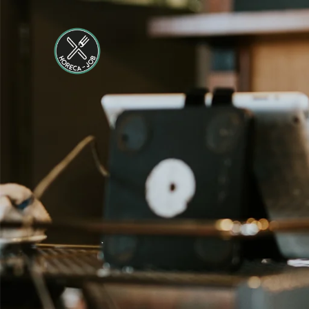
Maastricht-
Maas
Maastricht
24 tot 38 uur
Shiftleader
housekeeping
Hotel van der
Valk
Maastricht-
Maas
Maastricht
24 tot 38 uur
Medewerker
Housekeeping
Van der Valk