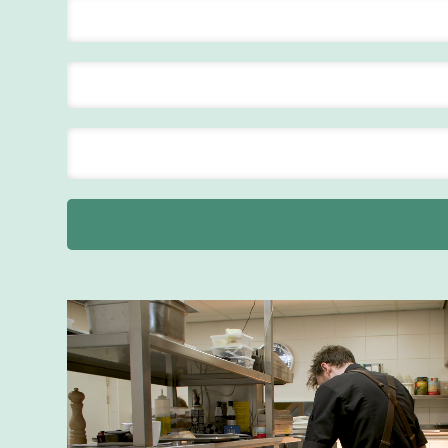
ontbijt
Van der Valk
Hotel
Maastricht-
Maas
Maastricht
24 tot 38 uur
Bar supervisor
Van der Valk
Hotel
Maastricht-
Maas
Maastricht
24 tot 38 uur
Supervisor