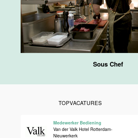
F&B
Van der Valk
Hotel
Maastricht-
Maas
Maastricht
20 tot 38 uur
Sous Chef
Ontbijtmedewerker
Van der Valk
Hotel
Maastricht-
Maas
TOPVACATURES
Maastricht
24 tot 38 uur
Medewerker Bediening
Medewerker
Van der Valk Hotel Rotterdam-
bediening
Nieuwerkerk