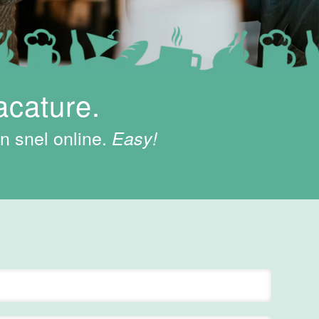
acature.
n snel online.
Easy!