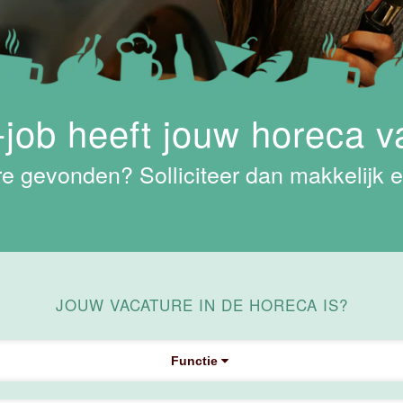
job heeft jouw horeca v
e gevonden? Solliciteer dan makkelijk e
JOUW VACATURE IN DE HORECA IS?
Functie