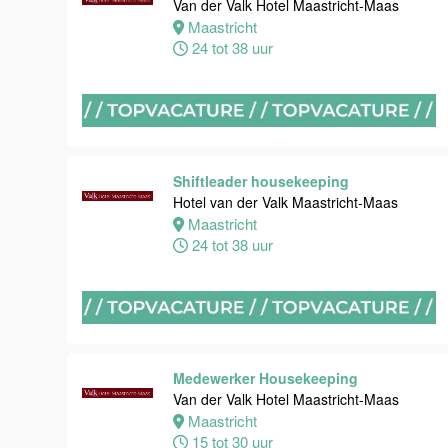
Van der Valk Hotel Maastricht-Maas
Van der Valk
Maastricht
Hotel
24 tot 38 uur
Maastricht-
Maas
Maastricht
8 tot 38 uur
Shiftleader housekeeping
Hotel van der Valk Maastricht-Maas
Bijbaan
Maastricht
Bediening
24 tot 38 uur
Van der Valk
Hotel
Maastricht-
Maas
Maastricht
8 tot 38 uur
Medewerker Housekeeping
Van der Valk Hotel Maastricht-Maas
Maastricht
Bijbaan
15 tot 30 uur