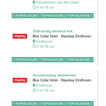
Nieuwerkerk aan den IJssel
0 tot 16 uur
HBO
Stagiair(e)
Sales
Zelfstandig werkend kok
Executive
Blue Collar Hotel - Stayokay Eindhoven
Van der Valk
Eindhoven
Hotel Haarlem
0 tot 32 uur
Haarlem
32 tot 38 uur
Housekeeping medewerker
Blue Collar Hotel - Stayokay Eindhoven
Zelfstandig
Eindhoven
Werkend Kok-I
0 tot 32 uur
Sushi Den
Helder
Den