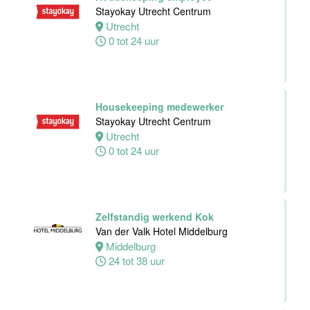
Werkend Kok
Stayokay Utrecht Centrum
Van der Valk
Utrecht
Hotel Zwolle
0 tot 24 uur
Zwolle
32 tot 40 uur
Housekeeping medewerker
Kok
Stayokay Utrecht Centrum
Van der Valk
Utrecht
Hotel Zwolle
0 tot 24 uur
Zwolle
24 tot 40 uur
Medewerker
Zelfstandig werkend Kok
voor de
Van der Valk Hotel Middelburg
koffie-/theefaciliteiten
Middelburg
hotelkamers
24 tot 38 uur
Van der Valk
Hotel
Middelburg