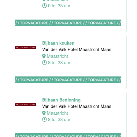
0 tot 38 uur
Zelfstandig
werkend kok
Blue Collar
Hotel -
Stayokay
Bijbaan keuken
Eindhoven
Van der Valk Hotel Maastricht-Maas
Maastricht
Eindhoven
8 tot 38 uur
0 tot 32 uur
Housekeeping
medewerker
Bijbaan Bediening
Blue Collar
Van der Valk Hotel Maastricht-Maas
Hotel -
Maastricht
Stayokay
8 tot 38 uur
Eindhoven
Eindhoven