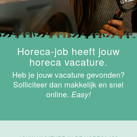
Van der Valk
Hotel
Maastricht-
Maas
Maastricht
15 tot 30 uur
Horeca-job heeft jouw
horeca vacature.
Medewerker
Algemene
Dienst I
Heb je jouw vacature gevonden?
Housekeeping
Solliciteer dan makkelijk en snel
Van der Valk
Hotel
online.
Easy!
Maastricht-
Maas
Maastricht
15 tot 30 uur