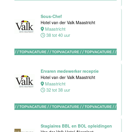
Helder
38 uur
Sous-Chef
Hotel van der Valk Maastricht
Maastricht
Allround F&B
38 tot 40 uur
medewerker
Stayokay
Domburg
Oostkapelle
0 tot 24 uur
Ervaren medewerker receptie
Hotel van der Valk Maastricht
Maastricht
Wellness
32 tot 38 uur
medewerker
Van der Valk
Hotel
Middelburg
Middelburg
Stagiaires BBL en BOL opleidingen
0 tot 40 uur