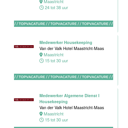
Maastricht
Bijbaan
24 tot 38 uur
Ontbijt
Bediening
Van der Valk
Hotel
Maastricht-
Maas
Medewerker Housekeeping
Van der Valk Hotel Maastricht-Maas
Maastricht
Maastricht
8 tot 38 uur
15 tot 30 uur
Medewerker
meeting &
events
Van der Valk
Medewerker Algemene Dienst I
Hotel
Housekeeping
Apeldoorn
Van der Valk Hotel Maastricht-Maas
Maastricht
Apeldoorn
15 tot 30 uur
4 tot 40 uur