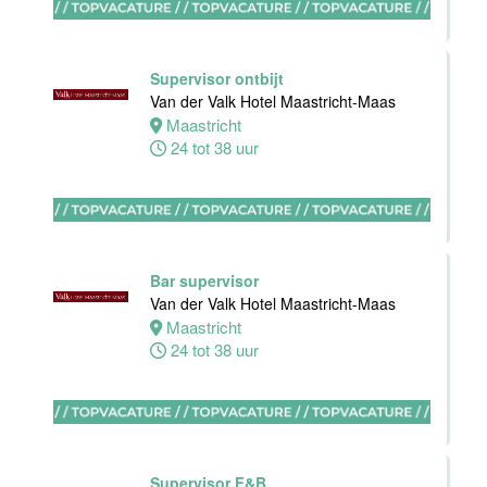
Supervisor ontbijt
Van der Valk Hotel Maastricht-Maas
Ontbijt
Maastricht
Manager
24 tot 38 uur
Hotel van der
Valk Maastricht
Maastricht
32 tot 38 uur
Bar supervisor
Van der Valk Hotel Maastricht-Maas
Maastricht
Souschef
24 tot 38 uur
Van der Valk
Hotel Akersloot
Akersloot
40 tot 42 uur
Supervisor F&B