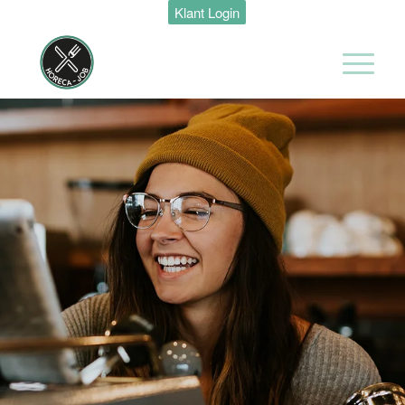
Klant Login
Hotel
Maastricht-
Maas
Maastricht
24 tot 38 uur
Shiftleader
housekeeping
Hotel van der
Valk
Maastricht-
Maas
Maastricht
24 tot 38 uur
Medewerker
Housekeeping