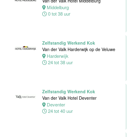
Van der Valk Hotel Middelburg
Middelburg
0 tot 38 uur
Teamleider
Bezoekersservice
Stichting
Zelfstandig Werkend Kok
Vogelpark
Van der Valk Harderwijk op de Veluwe
Avifauna
Harderwijk
Alphen
24 tot 38 uur
aan den
Rijn
24 tot 32 uur
Zelfstandig Werkend Kok
Van der Valk Hotel Deventer
Zelfstandig
Deventer
werkend Kok-I
24 tot 40 uur
The Madras
Diaries Utrecht
Utrecht
38 uur