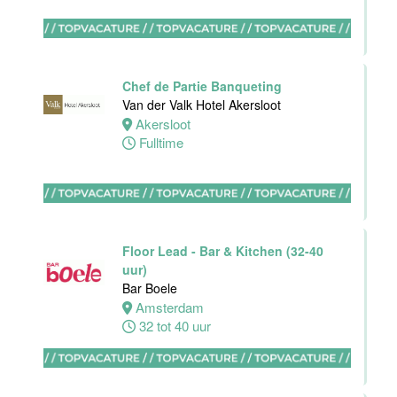
Bar
medewerker
Chef de Partie Banqueting
Blue Collar
Van der Valk Hotel Akersloot
Hotel -
Akersloot
Stayokay
Fulltime
Eindhoven
Eindhoven
0 tot 38 uur
Floor Lead - Bar & Kitchen (32-40
uur)
Bar Boele
HBO
Amsterdam
Stagiair(e)
32 tot 40 uur
Front Office
Manager
Van der Valk
Hotel Haarlem