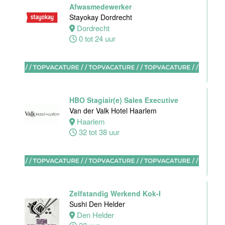
Housekeeping
Afwasmedewerker
employee
Stayokay Dordrecht
Stayokay
Dordrecht
Utrecht
0 tot 24 uur
Centrum
Utrecht
0 tot 24 uur
HBO Stagiair(e) Sales Executive
Housekeeping
Van der Valk Hotel Haarlem
medewerker
Haarlem
Stayokay
32 tot 38 uur
Utrecht
Centrum
Utrecht
0 tot 24 uur
Zelfstandig Werkend Kok-I
Zelfstandig
Sushi Den Helder
werkend Kok
Den Helder
Van der Valk