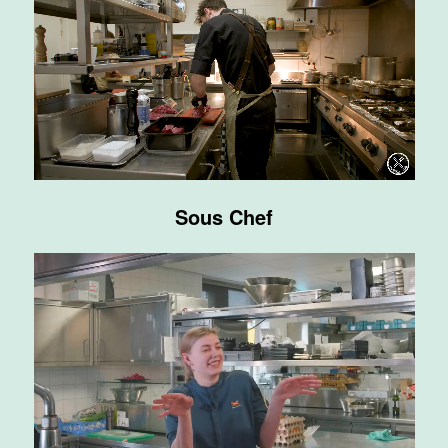
Supervisor
F&B
Van der Valk
Hotel
Maastricht-
Maas
Maastricht
20 tot 38 uur
Sous Chef
Ontbijtmedewerker
Van der Valk
Hotel
Maastricht-
Maas
Maastricht
24 tot 38 uur
Medewerker