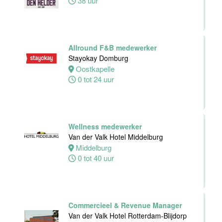
38 uur
Hotel
Middelburg
Middelburg
Allround F&B medewerker
24 tot 38 uur
Stayokay Domburg
Oostkapelle
0 tot 24 uur
Zelfstandig
werkend kok -I
Wellness medewerker
Asian Bistro
Van der Valk Hotel Middelburg
Nijmegen BV
Middelburg
Nijmegen
0 tot 40 uur
38 uur
Commercieel & Revenue Manager
Van der Valk Hotel Rotterdam-Blijdorp
Medewerker