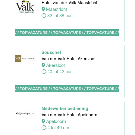
Hotel van der Valk Maastricht
Maastricht
Maastricht
32 tot 38 uur
32 tot 38 uur
Stagiaires
BBL en BOL
Souschef
opleidingen
Van der Valk Hotel Akersloot
Van der Valk
Akersloot
Hotel Akersloot
40 tot 42 uur
Akersloot
1 tot 38 uur
Zelfstandig
werkend kok
Medewerker bediening
Van der Valk
Van der Valk Hotel Apeldoorn
Hotel Akersloot
Apeldoorn
Akersloot
4 tot 40 uur
32 tot 40 uur