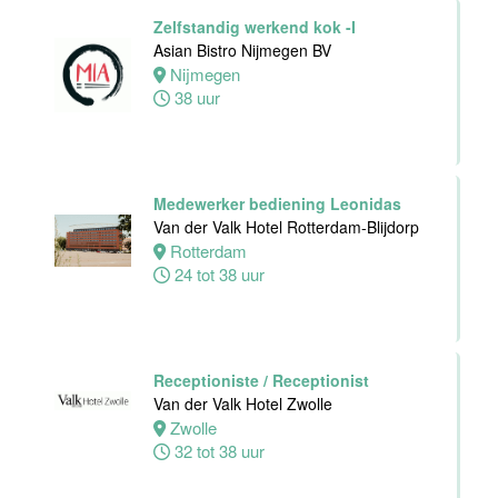
Middelburg
Zelfstandig werkend kok -I
0 tot 20 uur
Asian Bistro Nijmegen BV
Nijmegen
38 uur
Ontbijtkok
Van der Valk
Hotel Leiden
Leiden
Medewerker bediening Leonidas
24 tot 40 uur
Van der Valk Hotel Rotterdam-Blijdorp
Rotterdam
24 tot 38 uur
Zelfstandig
Werkend Kok
Van der Valk
Hotel Leiden
Receptioniste / Receptionist
Leiden
Van der Valk Hotel Zwolle
32 tot 40 uur
Zwolle
32 tot 38 uur
Technische