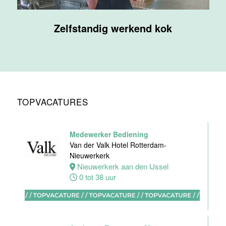
bediening
Van der Valk
Zelfstandig werkend kok
Hotel
Maastricht-
Maas
Maastricht
24 tot 38 uur
TOPVACATURES
Medewerker
receptie
Hotel van der
Medewerker Bediening
Valk
Van der Valk Hotel Rotterdam-
Maastricht-
Nieuwerkerk
Maas
Nieuwerkerk aan den IJssel
0 tot 38 uur
Maastricht
32 tot 38 uur