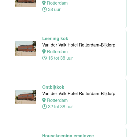
Rotterdam
bediening
38 uur
Leonidas
Van der Valk
Hotel
Rotterdam-
Blijdorp
Leerling kok
Van der Valk Hotel Rotterdam-Blijdorp
Rotterdam
Rotterdam
24 tot 38 uur
16 tot 38 uur
Receptioniste
/ Receptionist
Ontbijtkok
Van der Valk
Van der Valk Hotel Rotterdam-Blijdorp
Hotel Zwolle
Rotterdam
Zwolle
32 tot 38 uur
32 tot 38 uur
Zelfstandig
Housekeeping employee