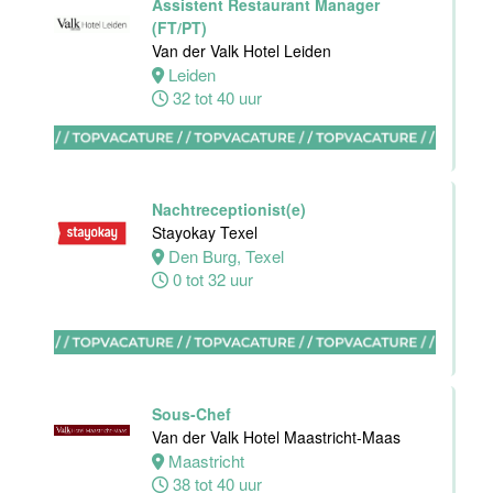
Nachtreceptionist
Assistent Restaurant Manager
Van der Valk
(FT/PT)
Hotel
Van der Valk Hotel Leiden
Maastricht-
Leiden
Maas
32 tot 40 uur
Maastricht
24 tot 28 uur
Nachtreceptionist(e)
Bijbaan
Stayokay Texel
receptie
Den Burg, Texel
Hotel van der
0 tot 32 uur
Valk
Maastricht-
Maas
Maastricht
Sous-Chef
16 tot 24 uur
Van der Valk Hotel Maastricht-Maas
Maastricht
Bijbaan
38 tot 40 uur