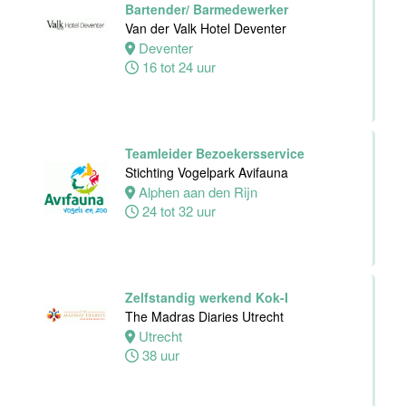
Bartender/ Barmedewerker
Van der Valk Hotel Deventer
Deventer
Supervisor
16 tot 24 uur
Meeting &
Events
Van der Valk
Hotel Zwolle
Teamleider Bezoekersservice
Zwolle
Stichting Vogelpark Avifauna
32 tot 40 uur
Alphen aan den Rijn
24 tot 32 uur
Chefkok
Woodstone
Alphen aan den
Zelfstandig werkend Kok-I
rijn
The Madras Diaries Utrecht
Alphen
Utrecht
aan den rijn
38 uur
32 tot 38 uur