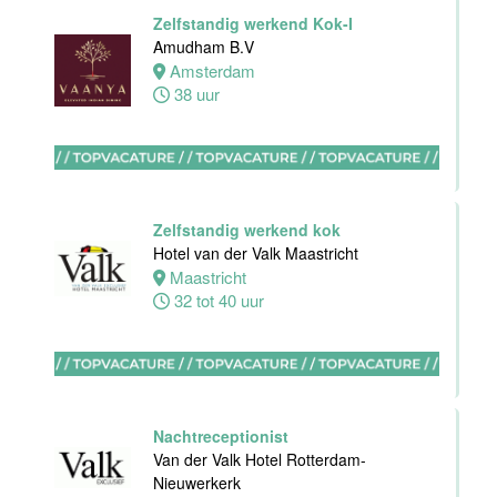
Haarlem
Zelfstandig werkend Kok-I
32 tot 38 uur
Amudham B.V
Amsterdam
38 uur
HBO
Stagiair(e)
F&B Manager
Van der Valk
Zelfstandig werkend kok
Hotel Haarlem
Hotel van der Valk Maastricht
Haarlem
Maastricht
32 tot 38 uur
32 tot 40 uur
Afwasmedewerker
Stayokay
Dordrecht
Nachtreceptionist
Dordrecht
Van der Valk Hotel Rotterdam-
0 tot 24 uur
Nieuwerkerk