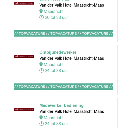
Medewerker
Van der Valk Hotel Maastricht-Maas
bediening
Maastricht
Van der Valk
20 tot 38 uur
Hotel
Apeldoorn
Apeldoorn
4 tot 40 uur
Ontbijtmedewerker
Van der Valk Hotel Maastricht-Maas
Maastricht
Chef de Partie
24 tot 38 uur
Banqueting
Van der Valk
Hotel Akersloot
Akersloot
Fulltime
Medewerker bediening
Van der Valk Hotel Maastricht-Maas
Maastricht
Floor Lead -
24 tot 38 uur
Bar & Kitchen