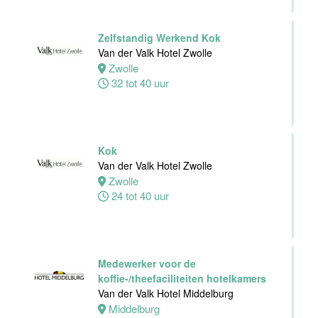
dienst
Van der Valk
Zelfstandig Werkend Kok
Hotel Leiden
Van der Valk Hotel Zwolle
Leiden
Zwolle
32 tot 38 uur
32 tot 40 uur
Medewerker
Personeelszaken
Van der Valk
Kok
Harderwijk op
Van der Valk Hotel Zwolle
de Veluwe
Zwolle
24 tot 40 uur
Harderwijk
32 tot 38 uur
Medewerker voor de
koffie-/theefaciliteiten hotelkamers
Front Office
Van der Valk Hotel Middelburg
Medewerker
Middelburg
Van der Valk