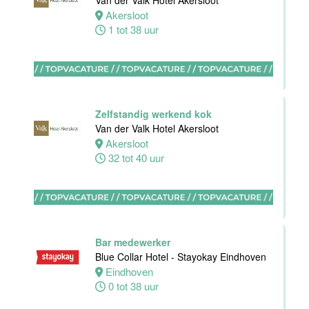
Van der Valk Hotel Akersloot
Akersloot
1 tot 38 uur
Commercieel
& Revenue
Manager
Zelfstandig werkend kok
Van der Valk
Van der Valk Hotel Akersloot
Hotel
Akersloot
Rotterdam-
32 tot 40 uur
Blijdorp
Rotterdam
38 uur
Bar medewerker
Blue Collar Hotel - Stayokay Eindhoven
Eindhoven
Leerling kok
0 tot 38 uur
Van der Valk