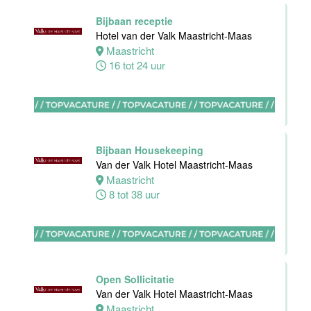
Zelfstandig
werkend kok
Bijbaan receptie
Hotel van der
Hotel van der Valk Maastricht-Maas
Valk Maastricht
Maastricht
16 tot 24 uur
Maastricht
32 tot 40 uur
Bijbaan Housekeeping
Nachtreceptionist
Van der Valk Hotel Maastricht-Maas
Van der Valk
Maastricht
Hotel
8 tot 38 uur
Rotterdam-
Nieuwerkerk
Nieuwerkerk
aan den
IJssel
Open Sollicitatie
0 tot 16 uur
Van der Valk Hotel Maastricht-Maas
Maastricht