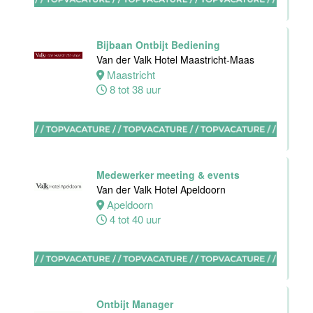
0 tot 32 uur
Bijbaan Ontbijt Bediening
Van der Valk Hotel Maastricht-Maas
Maastricht
8 tot 38 uur
Sous-Chef
Hotel van der
Valk Maastricht
Maastricht
38 tot 40 uur
Medewerker meeting & events
Van der Valk Hotel Apeldoorn
Apeldoorn
4 tot 40 uur
Ervaren
medewerker
receptie
Hotel van der
Ontbijt Manager
Valk Maastricht