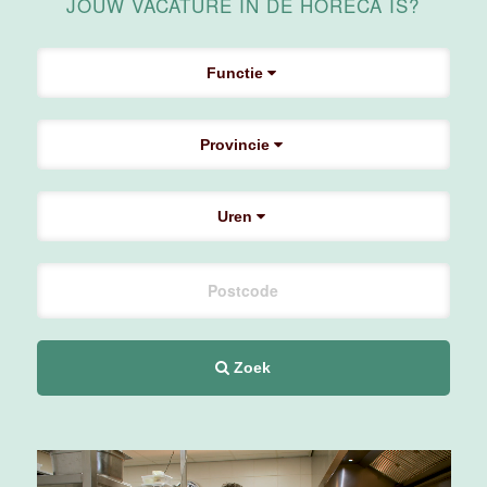
JOUW VACATURE IN DE HORECA IS?
Supervisor
ontbijt
Van der Valk
Functie
Hotel
Maastricht-
Maas
Provincie
Maastricht
24 tot 38 uur
Uren
Bar supervisor
Van der Valk
Hotel
Maastricht-
Maas
Zoek
Maastricht
24 tot 38 uur