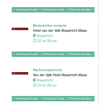
(32-40 uur)
Bar Boele
Amsterdam
32 tot 40 uur
Medewerker receptie
Hotel van der Valk Maastricht-Maas
Maastricht
32 tot 38 uur
Zelfstandig
werkend Kok-I
Amudham B.V
Nachtreceptionist
Amsterdam
Van der Valk Hotel Maastricht-Maas
38 uur
Maastricht
24 tot 28 uur