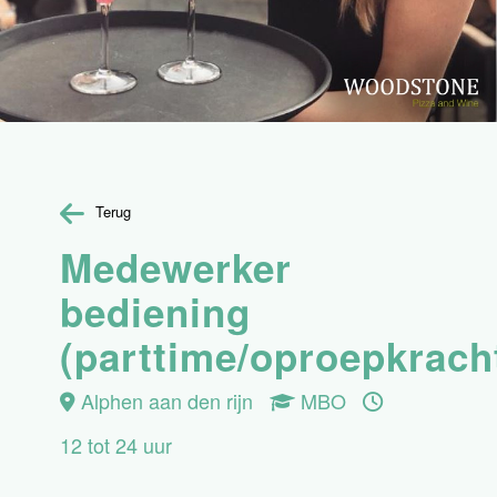
Terug
Medewerker
bediening
(parttime/oproepkrach
Alphen aan den rijn
MBO
12 tot 24 uur