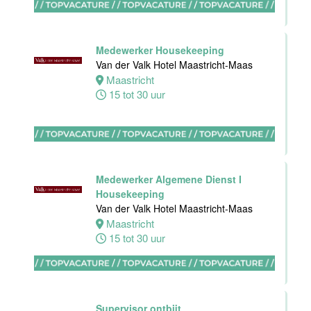
Bijbaan
Ontbijt
Medewerker Housekeeping
Bediening
Van der Valk Hotel Maastricht-Maas
Van der Valk
Maastricht
Hotel
15 tot 30 uur
Maastricht-
Maas
Maastricht
8 tot 38 uur
Medewerker Algemene Dienst I
Housekeeping
Van der Valk Hotel Maastricht-Maas
Medewerker
Maastricht
meeting &
15 tot 30 uur
events
Van der Valk
Hotel
Apeldoorn
Supervisor ontbijt