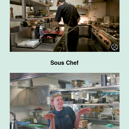
Supervisor
ontbijt
Van der Valk
Hotel
Maastricht-
Maas
Maastricht
Sous Chef
24 tot 38 uur
Bar supervisor
Van der Valk
Hotel
Maastricht-
Maas
Maastricht
24 tot 38 uur