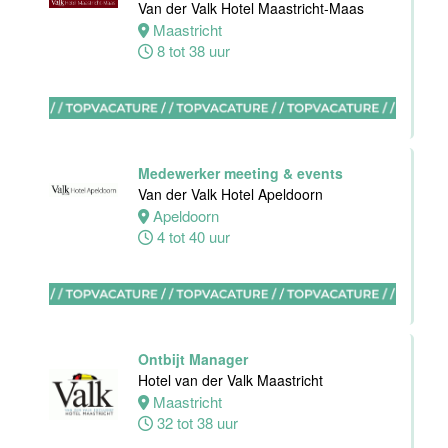
Van der Valk Hotel Maastricht-Maas
Maastricht
Eindhoven
8 tot 38 uur
0 tot 32 uur
Stagiaires
BBL en BOL
Medewerker meeting & events
opleidingen
Van der Valk Hotel Apeldoorn
Van der Valk
Apeldoorn
Hotel Akersloot
4 tot 40 uur
Akersloot
1 tot 38 uur
Zelfstandig
werkend kok
Ontbijt Manager
Van der Valk
Hotel van der Valk Maastricht
Hotel Akersloot
Maastricht
Akersloot
32 tot 38 uur
32 tot 40 uur