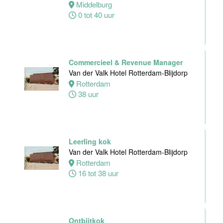
Middelburg
0 tot 40 uur
Zelfstandig
werkend kok -I
Asian Bistro
Nijmegen BV
Commercieel & Revenue Manager
Nijmegen
Van der Valk Hotel Rotterdam-Blijdorp
38 uur
Rotterdam
38 uur
Medewerker
Leerling kok
bediening
Van der Valk Hotel Rotterdam-Blijdorp
Leonidas
Rotterdam
Van der Valk
16 tot 38 uur
Hotel
Rotterdam-
Blijdorp
Ontbijtkok
Rotterdam