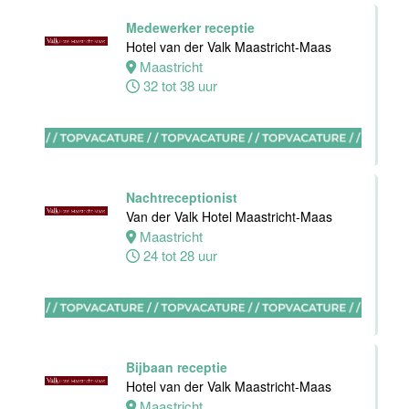
Floor Lead -
Medewerker receptie
Bar & Kitchen
Hotel van der Valk Maastricht-Maas
(32-40 uur)
Maastricht
Bar Boele
32 tot 38 uur
Amsterdam
32 tot 40 uur
Nachtreceptionist
Van der Valk Hotel Maastricht-Maas
Maastricht
Zelfstandig
24 tot 28 uur
werkend Kok-I
Amudham B.V
Amsterdam
38 uur
Bijbaan receptie
Hotel van der Valk Maastricht-Maas
Maastricht