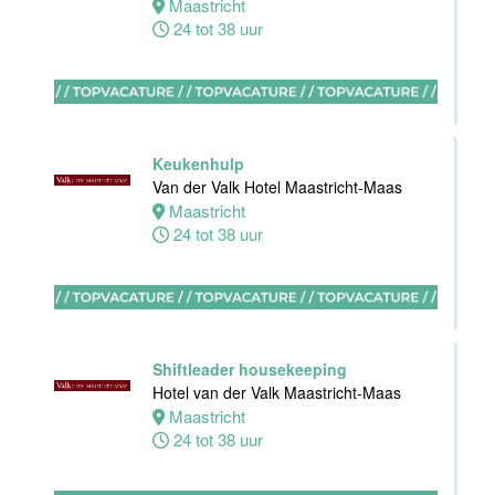
Maastricht
24 tot 38 uur
Bijbaan
keuken
Van der Valk
Hotel
Maastricht-
Maas
Keukenhulp
Van der Valk Hotel Maastricht-Maas
Maastricht
Maastricht
8 tot 38 uur
24 tot 38 uur
Bijbaan
Bediening
Van der Valk
Hotel
Shiftleader housekeeping
Maastricht-
Hotel van der Valk Maastricht-Maas
Maas
Maastricht
24 tot 38 uur
Maastricht
8 tot 38 uur