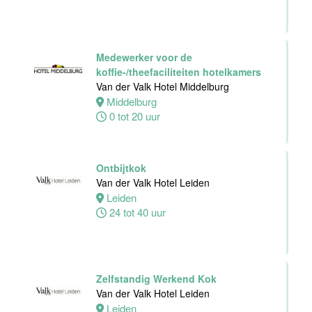
Personeelszaken
Van der Valk
Harderwijk op
de Veluwe
Medewerker voor de
koffie-/theefaciliteiten hotelkamers
Harderwijk
Van der Valk Hotel Middelburg
32 tot 38 uur
Middelburg
0 tot 20 uur
Front Office
Ontbijtkok
Medewerker
Van der Valk Hotel Leiden
Van der Valk
Leiden
Hotel Schiedam
24 tot 40 uur
Schiedam
32 tot 38 uur
Zelfstandig Werkend Kok
Van der Valk Hotel Leiden
Medewerker
Leiden
Technische