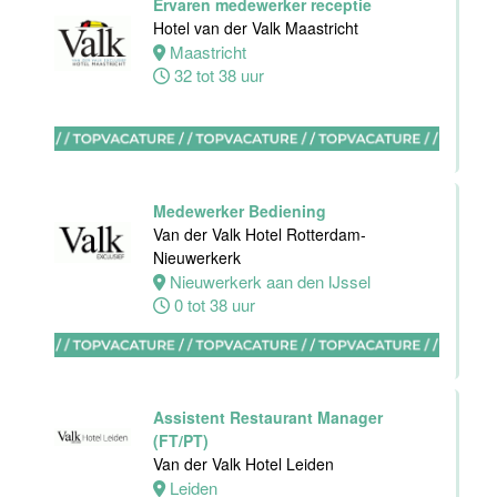
Ervaren medewerker receptie
Hotel van der Valk Maastricht
Medewerker
Maastricht
bediening
32 tot 38 uur
Van der Valk
Hotel
Maastricht-
Maas
Maastricht
Medewerker Bediening
24 tot 38 uur
Van der Valk Hotel Rotterdam-
Nieuwerkerk
Nieuwerkerk aan den IJssel
Medewerker
0 tot 38 uur
receptie
Hotel van der
Valk
Maastricht-
Maas
Assistent Restaurant Manager
(FT/PT)
Maastricht
Van der Valk Hotel Leiden
32 tot 38 uur
Leiden