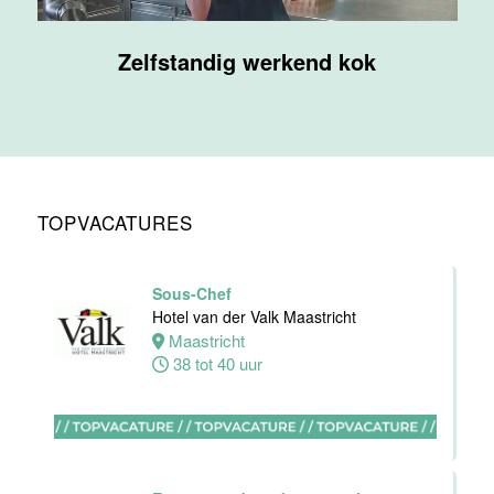
Supervisor
Zelfstandig werkend kok
F&B
Van der Valk
Hotel
Maastricht-
Maas
Maastricht
TOPVACATURES
20 tot 38 uur
Sous-Chef
Ontbijtmedewerker
Hotel van der Valk Maastricht
Van der Valk
Maastricht
Hotel
38 tot 40 uur
Maastricht-
Maas
Maastricht
24 tot 38 uur