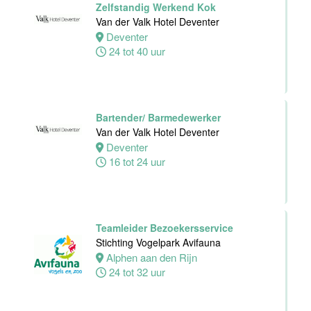
Zelfstandig Werkend Kok
Avifauna
Van der Valk Hotel Deventer
Alphen
Deventer
aan den
24 tot 40 uur
Rijn
24 tot 32 uur
Bartender/ Barmedewerker
Zelfstandig
Van der Valk Hotel Deventer
werkend Kok-I
Deventer
The Madras
16 tot 24 uur
Diaries Utrecht
Utrecht
38 uur
Teamleider Bezoekersservice
Supervisor
Stichting Vogelpark Avifauna
Meeting &
Alphen aan den Rijn
Events
24 tot 32 uur
Van der Valk
Hotel Zwolle