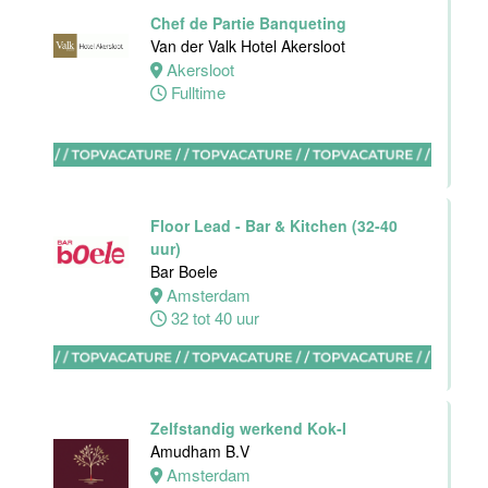
Haarlem
Chef de Partie Banqueting
32 tot 38 uur
Van der Valk Hotel Akersloot
Akersloot
Fulltime
HBO
Stagiair(e)
F&B Manager
Van der Valk
Floor Lead - Bar & Kitchen (32-40
Hotel Haarlem
uur)
Haarlem
Bar Boele
32 tot 38 uur
Amsterdam
32 tot 40 uur
Afwasmedewerker
Stayokay
Dordrecht
Zelfstandig werkend Kok-I
Dordrecht
Amudham B.V
0 tot 24 uur
Amsterdam