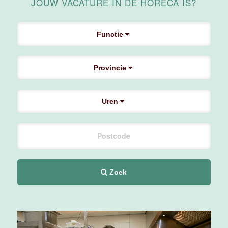
Medewerker
JOUW VACATURE IN DE HORECA IS?
Housekeeping
Van der Valk
Hotel
Functie
Maastricht-
Maas
Provincie
Maastricht
15 tot 30 uur
Uren
Medewerker
Algemene
Dienst I
Housekeeping
Van der Valk
Hotel
Zoek
Maastricht-
Maas
Maastricht
15 tot 30 uur