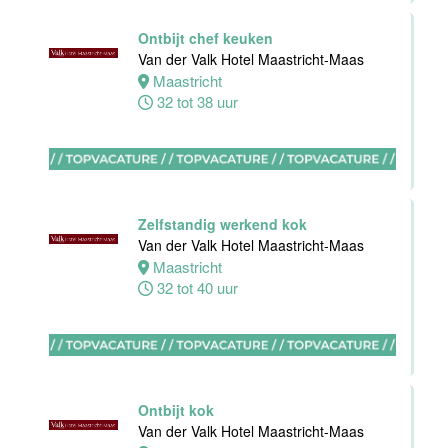
Bijbaan
Ontbijt chef keuken
Housekeeping
Van der Valk Hotel Maastricht-Maas
Van der Valk
Maastricht
Hotel
32 tot 38 uur
Maastricht-
Maas
Maastricht
8 tot 38 uur
Zelfstandig werkend kok
Van der Valk Hotel Maastricht-Maas
Open
Maastricht
Sollicitatie
32 tot 40 uur
Van der Valk
Hotel
Maastricht-
Maas
Maastricht
Ontbijt kok
0 tot 38 uur
Van der Valk Hotel Maastricht-Maas