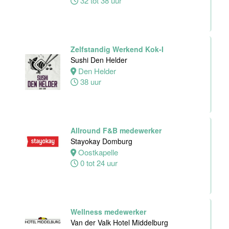
32 tot 38 uur
Housekeeping
medewerker
Stayokay
Zelfstandig Werkend Kok-I
Utrecht
Sushi Den Helder
Centrum
Den Helder
Utrecht
38 uur
0 tot 24 uur
Zelfstandig
werkend Kok
Allround F&B medewerker
Van der Valk
Stayokay Domburg
Hotel
Oostkapelle
Middelburg
0 tot 24 uur
Middelburg
24 tot 38 uur
Wellness medewerker
Van der Valk Hotel Middelburg