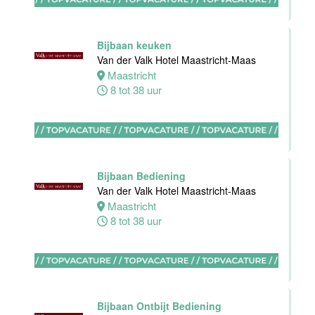
0 tot 16 uur
Bijbaan keuken
Van der Valk Hotel Maastricht-Maas
Zelfstandig
Maastricht
werkend kok
8 tot 38 uur
Blue Collar
Hotel -
Stayokay
Eindhoven
Eindhoven
Bijbaan Bediening
0 tot 32 uur
Van der Valk Hotel Maastricht-Maas
Maastricht
8 tot 38 uur
Housekeeping
medewerker
Blue Collar
Hotel -
Stayokay
Bijbaan Ontbijt Bediening
Eindhoven