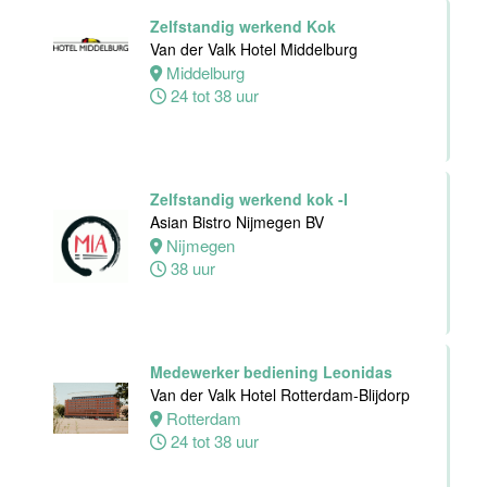
Van der Valk
Zelfstandig werkend Kok
Hotel Zwolle
Van der Valk Hotel Middelburg
Zwolle
Middelburg
24 tot 40 uur
24 tot 38 uur
Medewerker
voor de
koffie-/theefaciliteiten
Zelfstandig werkend kok -I
hotelkamers
Asian Bistro Nijmegen BV
Van der Valk
Nijmegen
Hotel
38 uur
Middelburg
Middelburg
0 tot 20 uur
Medewerker bediening Leonidas
Van der Valk Hotel Rotterdam-Blijdorp
Rotterdam
Ontbijtkok
24 tot 38 uur
Van der Valk
Hotel Leiden