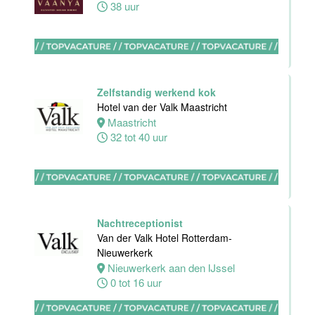
38 uur
HBO
Stagiair(e)
Sales
Zelfstandig werkend kok
Executive
Hotel van der Valk Maastricht
Van der Valk
Maastricht
Hotel Haarlem
32 tot 40 uur
Haarlem
32 tot 38 uur
Nachtreceptionist
Zelfstandig
Van der Valk Hotel Rotterdam-
Werkend Kok
Nieuwerkerk
Van der Valk
Nieuwerkerk aan den IJssel
Hotel
0 tot 16 uur
Rotterdam-
Blijdorp