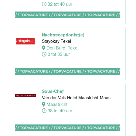
32 tot 40 uur
Nachtreceptionist
Van der Valk
Hotel
Maastricht-
Nachtreceptionist(e)
Maas
Stayokay Texel
Den Burg, Texel
Maastricht
0 tot 32 uur
24 tot 28 uur
Bijbaan
receptie
Hotel van der
Sous-Chef
Valk
Van der Valk Hotel Maastricht-Maas
Maastricht-
Maastricht
Maas
38 tot 40 uur
Maastricht
16 tot 24 uur