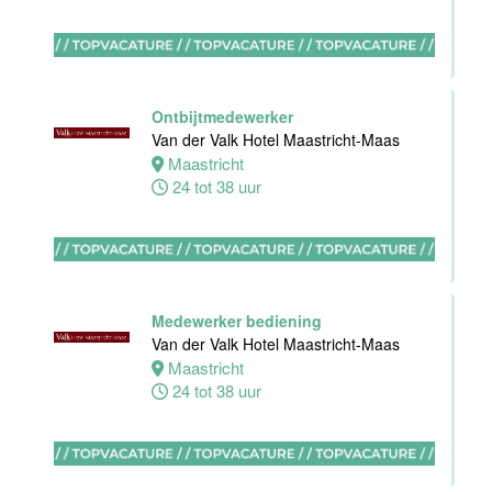
Medewerker
bediening
Van der Valk
Ontbijtmedewerker
Hotel
Van der Valk Hotel Maastricht-Maas
Apeldoorn
Maastricht
24 tot 38 uur
Apeldoorn
4 tot 40 uur
Chef de Partie
Medewerker bediening
Banqueting
Van der Valk Hotel Maastricht-Maas
Van der Valk
Maastricht
Hotel Akersloot
24 tot 38 uur
Akersloot
Fulltime