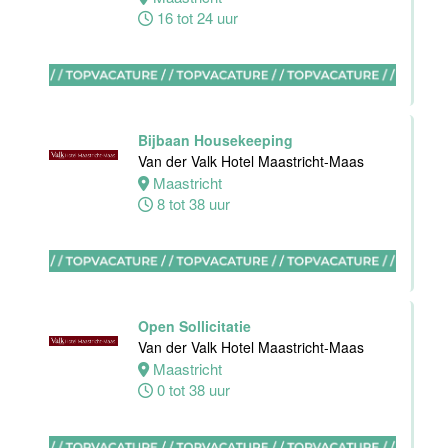
16 tot 24 uur
Zelfstandig
werkend kok
Hotel van der
Valk Maastricht
Bijbaan Housekeeping
Maastricht
Van der Valk Hotel Maastricht-Maas
32 tot 40 uur
Maastricht
8 tot 38 uur
Nachtreceptionist
Van der Valk
Hotel
Open Sollicitatie
Rotterdam-
Van der Valk Hotel Maastricht-Maas
Nieuwerkerk
Maastricht
0 tot 38 uur
Nieuwerkerk
aan den
IJssel