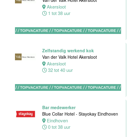
Van der Valk Hotel Akersloot
Domburg
Akersloot
1 tot 38 uur
Oostkapelle
0 tot 24 uur
Wellness
medewerker
Zelfstandig werkend kok
Van der Valk
Van der Valk Hotel Akersloot
Hotel
Akersloot
Middelburg
32 tot 40 uur
Middelburg
0 tot 40 uur
Bar medewerker
Blue Collar Hotel - Stayokay Eindhoven
Commercieel
Eindhoven
& Revenue
0 tot 38 uur
Manager