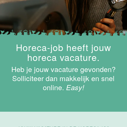
Keukenhulp
Van der Valk
Hotel
Maastricht-
Maas
Maastricht
Horeca-job heeft jouw
24 tot 38 uur
horeca vacature.
Shiftleader
Heb je jouw vacature gevonden?
housekeeping
Hotel van der
Solliciteer dan makkelijk en snel
Valk
online.
Easy!
Maastricht-
Maas
Maastricht
24 tot 38 uur