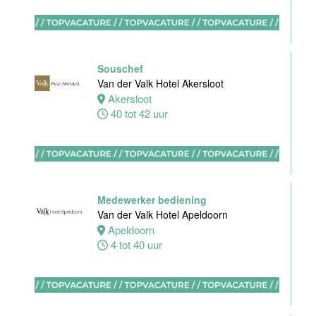
Bar
medewerker
Souschef
Blue Collar
Van der Valk Hotel Akersloot
Hotel -
Akersloot
Stayokay
40 tot 42 uur
Eindhoven
Eindhoven
0 tot 38 uur
Medewerker bediening
Van der Valk Hotel Apeldoorn
Apeldoorn
HBO
4 tot 40 uur
Stagiair(e)
Front Office
Manager
Van der Valk
Hotel Haarlem