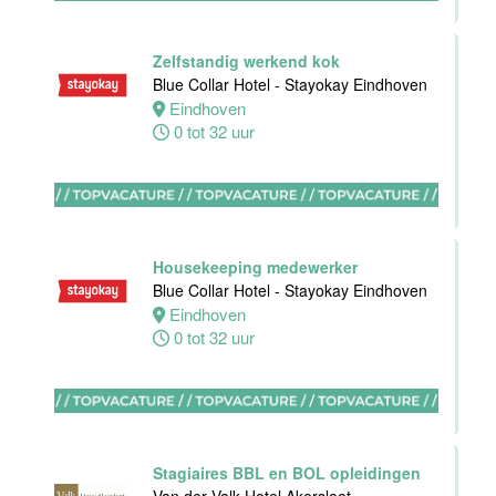
Rotterdam
Zelfstandig werkend kok
32 tot 38 uur
Blue Collar Hotel - Stayokay Eindhoven
Eindhoven
0 tot 32 uur
Zelfstandig
Werkend Kok-I
Sushi Den
Housekeeping medewerker
Helder
Blue Collar Hotel - Stayokay Eindhoven
Den
Eindhoven
Helder
0 tot 32 uur
38 uur
Allround F&B
medewerker
Stagiaires BBL en BOL opleidingen
Stayokay