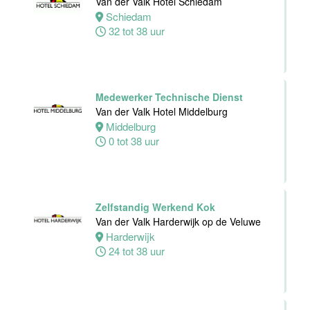
Van der Valk Hotel Schiedam
Van der Valk
Schiedam
Hotel Deventer
32 tot 38 uur
Deventer
24 tot 40 uur
Medewerker Technische Dienst
Bartender/
Van der Valk Hotel Middelburg
Barmedewerker
Middelburg
Van der Valk
0 tot 38 uur
Hotel Deventer
Deventer
16 tot 24 uur
Zelfstandig Werkend Kok
Van der Valk Harderwijk op de Veluwe
Harderwijk
24 tot 38 uur
Teamleider
Bezoekersservice
Stichting
Vogelpark