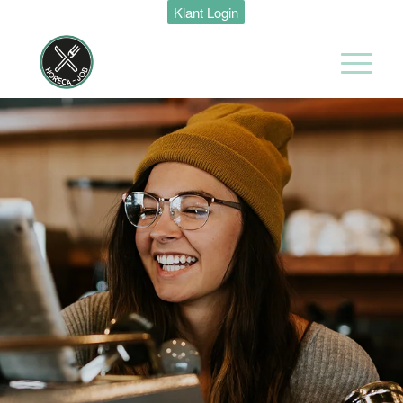
Klant Login
Zelfstandig
werkend kok
Van der Valk
Hotel
Maastricht-
Maas
Maastricht
32 tot 40 uur
Ontbijt kok
Van der Valk
Hotel
Maastricht-
Maas
Maastricht
24 tot 38 uur