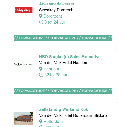
Afwasmedewerker
Stayokay Dordrecht
Dordrecht
Ontbijtkok
0 tot 24 uur
Van der Valk
Hotel
Rotterdam-
Blijdorp
Rotterdam
HBO Stagiair(e) Sales Executive
32 tot 38 uur
Van der Valk Hotel Haarlem
Haarlem
32 tot 38 uur
Housekeeping
employee
Stayokay
Utrecht
Centrum
Zelfstandig Werkend Kok
Utrecht
Van der Valk Hotel Rotterdam-Blijdorp
0 tot 24 uur
Rotterdam