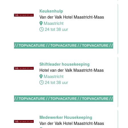
Maastricht-
Maas
Keukenhulp
Van der Valk Hotel Maastricht-Maas
Maastricht
Maastricht
8 tot 38 uur
24 tot 38 uur
Bijbaan
Ontbijt
Bediening
Van der Valk
Shiftleader housekeeping
Hotel
Hotel van der Valk Maastricht-Maas
Maastricht-
Maastricht
Maas
24 tot 38 uur
Maastricht
8 tot 38 uur
Medewerker
Medewerker Housekeeping
meeting &
Van der Valk Hotel Maastricht-Maas
events