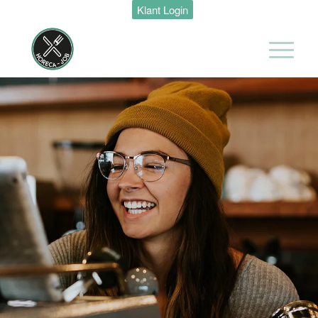
Klant Login
Maastricht
24 tot 38 uur
Medewerker
Housekeeping
Van der Valk
Hotel
Maastricht-
Maas
Maastricht
15 tot 30 uur
Medewerker
Algemene
Dienst I
Housekeeping
Van der Valk
Hotel