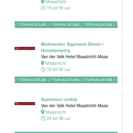
Maastricht
Van der Valk
15 tot 30 uur
Hotel
Apeldoorn
Apeldoorn
4 tot 40 uur
Medewerker Algemene Dienst I
Housekeeping
Van der Valk Hotel Maastricht-Maas
Maastricht
15 tot 30 uur
Ontbijt
Manager
Hotel van der
Valk Maastricht
Supervisor ontbijt
Maastricht
Van der Valk Hotel Maastricht-Maas
32 tot 38 uur
Maastricht
24 tot 38 uur
Souschef