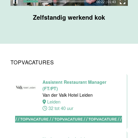
00:23
|
01:43
Maas
Zelfstandig werkend kok
Maastricht
32 tot 38 uur
Nachtreceptionist
Van der Valk
Hotel
TOPVACATURES
Maastricht-
Maas
Maastricht
Assistent Restaurant Manager
24 tot 28 uur
(FT/PT)
Van der Valk Hotel Leiden
Leiden
Bijbaan
32 tot 40 uur
receptie
Hotel van der
Valk
Maastricht-