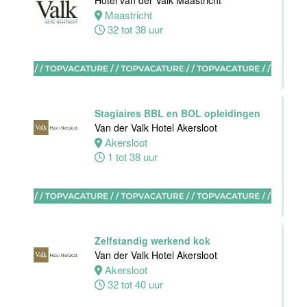
Hotel van der Valk Maastricht
Hotel
Maastricht
Rotterdam-
32 tot 38 uur
Blijdorp
Rotterdam
38 uur
Stagiaires BBL en BOL opleidingen
Van der Valk Hotel Akersloot
Akersloot
1 tot 38 uur
Leerling kok
Van der Valk
Hotel
Rotterdam-
Blijdorp
Zelfstandig werkend kok
Rotterdam
Van der Valk Hotel Akersloot
16 tot 38 uur
Akersloot
32 tot 40 uur