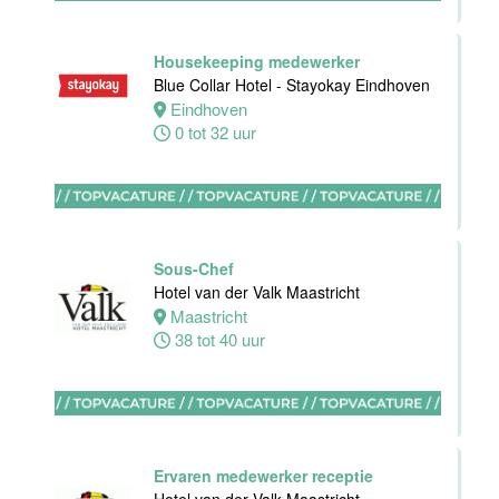
Oostkapelle
0 tot 24 uur
Housekeeping medewerker
Blue Collar Hotel - Stayokay Eindhoven
Eindhoven
Wellness
0 tot 32 uur
medewerker
Van der Valk
Hotel
Middelburg
Sous-Chef
Middelburg
Hotel van der Valk Maastricht
0 tot 40 uur
Maastricht
38 tot 40 uur
Commercieel
& Revenue
Manager
Ervaren medewerker receptie
Van der Valk