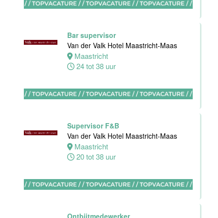
Van der Valk
Hotel Akersloot
Akersloot
Bar supervisor
40 tot 42 uur
Van der Valk Hotel Maastricht-Maas
Maastricht
24 tot 38 uur
Medewerker
bediening
Van der Valk
Hotel
Apeldoorn
Supervisor F&B
Apeldoorn
Van der Valk Hotel Maastricht-Maas
4 tot 40 uur
Maastricht
20 tot 38 uur
Chef de Partie
Banqueting
Van der Valk
Hotel Akersloot
Ontbijtmedewerker