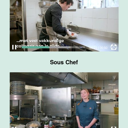
Maas
Maastricht
24 tot 38 uur
Medewerker
bediening
00:23
|
00:50
Van der Valk
Hotel
Sous Chef
Maastricht-
Maas
Maastricht
24 tot 38 uur
Medewerker
receptie
Hotel van der
Valk
Maastricht-