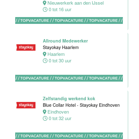
Dordrecht
Nieuwerkerk aan den IJssel
Dordrecht
0 tot 16 uur
0 tot 24 uur
Allround Medewerker
HBO
Stayokay Haarlem
Stagiair(e)
Haarlem
Sales
0 tot 30 uur
Executive
Van der Valk
Hotel Haarlem
Haarlem
32 tot 38 uur
Zelfstandig werkend kok
Blue Collar Hotel - Stayokay Eindhoven
Eindhoven
Allround F&B
0 tot 32 uur
medewerker
Stayokay
Domburg