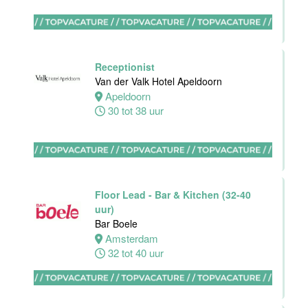
Hotel Akersloot
Akersloot
32 tot 40 uur
Receptionist
Van der Valk Hotel Apeldoorn
Apeldoorn
Bar
30 tot 38 uur
medewerker
Blue Collar
Hotel -
Stayokay
Eindhoven
Floor Lead - Bar & Kitchen (32-40
Eindhoven
uur)
0 tot 38 uur
Bar Boele
Amsterdam
32 tot 40 uur
HBO
Stagiair(e)