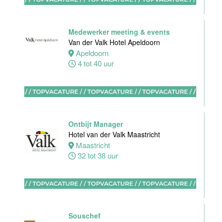
Stayokay
Eindhoven
Medewerker meeting & events
Eindhoven
Van der Valk Hotel Apeldoorn
0 tot 32 uur
Apeldoorn
4 tot 40 uur
Sous-Chef
Hotel van der
Valk Maastricht
Ontbijt Manager
Hotel van der Valk Maastricht
Maastricht
Maastricht
38 tot 40 uur
32 tot 38 uur
Ervaren
Souschef
medewerker