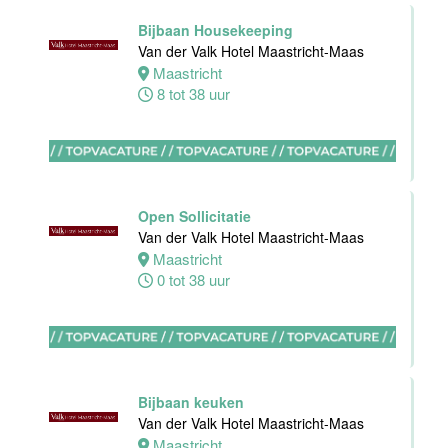
32 tot 40 uur
Bijbaan Housekeeping
Van der Valk Hotel Maastricht-Maas
Maastricht
8 tot 38 uur
Nachtreceptionist
Van der Valk
Hotel
Rotterdam-
Nieuwerkerk
Open Sollicitatie
Nieuwerkerk
Van der Valk Hotel Maastricht-Maas
aan den
Maastricht
IJssel
0 tot 38 uur
0 tot 16 uur
Allround
Medewerker
Bijbaan keuken
Stayokay
Van der Valk Hotel Maastricht-Maas
Haarlem
Maastricht