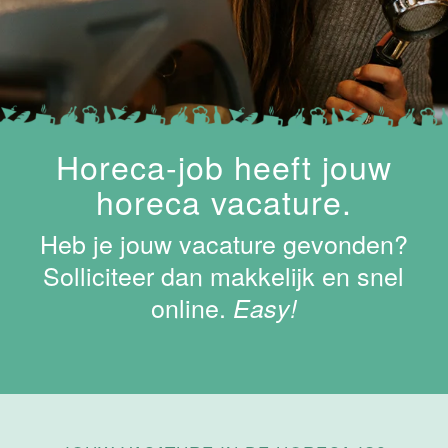
Maastricht-
Maas
Maastricht
15 tot 30 uur
Supervisor
Horeca-job heeft jouw
ontbijt
horeca vacature.
Van der Valk
Hotel
Heb je jouw vacature gevonden?
Maastricht-
Maas
Solliciteer dan makkelijk en snel
online.
Maastricht
Easy!
24 tot 38 uur
Bar supervisor
Van der Valk
Hotel
Maastricht-