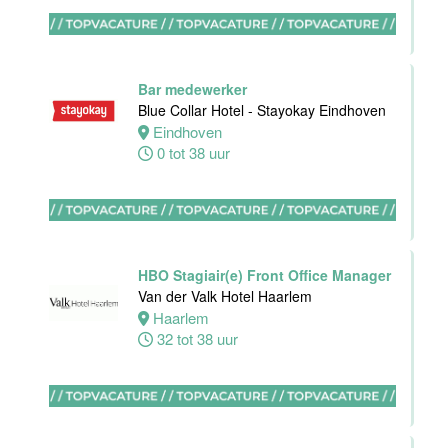
Ontbijtkok
Van der Valk
Hotel
Bar medewerker
Rotterdam-
Blue Collar Hotel - Stayokay Eindhoven
Blijdorp
Eindhoven
0 tot 38 uur
Rotterdam
32 tot 38 uur
Housekeeping
HBO Stagiair(e) Front Office Manager
employee
Van der Valk Hotel Haarlem
Stayokay
Haarlem
Utrecht
32 tot 38 uur
Centrum
Utrecht
0 tot 24 uur