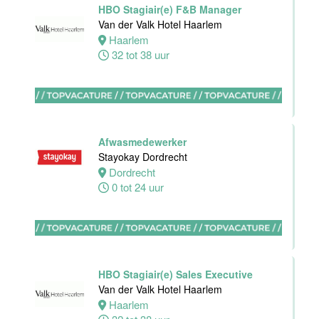
HBO Stagiair(e) F&B Manager
Housekeeping
Van der Valk Hotel Haarlem
medewerker
Haarlem
Stayokay
32 tot 38 uur
Utrecht
Centrum
Utrecht
0 tot 24 uur
Afwasmedewerker
Zelfstandig
Stayokay Dordrecht
werkend Kok
Dordrecht
Van der Valk
0 tot 24 uur
Hotel
Middelburg
Middelburg
24 tot 38 uur
HBO Stagiair(e) Sales Executive
Van der Valk Hotel Haarlem
Haarlem