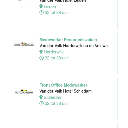
Van der Valk Hotel Leiden
Hotel Deventer
Leiden
Deventer
32 tot 38 uur
24 tot 40 uur
Bartender/
Medewerker Personeelszaken
Barmedewerker
Van der Valk Harderwijk op de Veluwe
Van der Valk
Harderwijk
Hotel Deventer
32 tot 38 uur
Deventer
16 tot 24 uur
Front Office Medewerker
Van der Valk Hotel Schiedam
Schiedam
32 tot 38 uur
Teamleider
Bezoekersservice
Stichting
Vogelpark
Avifauna