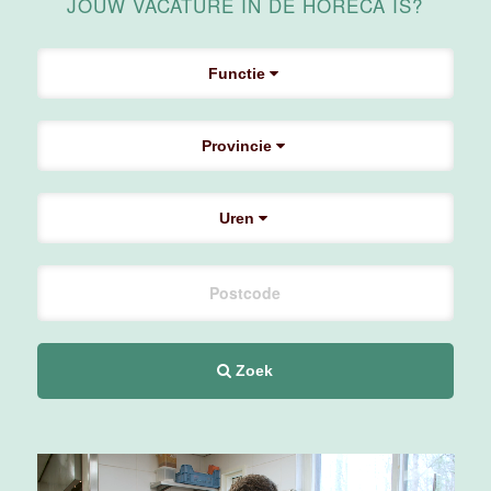
JOUW VACATURE IN DE HORECA IS?
Maas
Maastricht
Functie
24 tot 38 uur
Provincie
Supervisor
F&B
Van der Valk
Uren
Hotel
Maastricht-
Maas
Maastricht
20 tot 38 uur
Zoek
Ontbijtmedewerker
Van der Valk
Hotel
Maastricht-