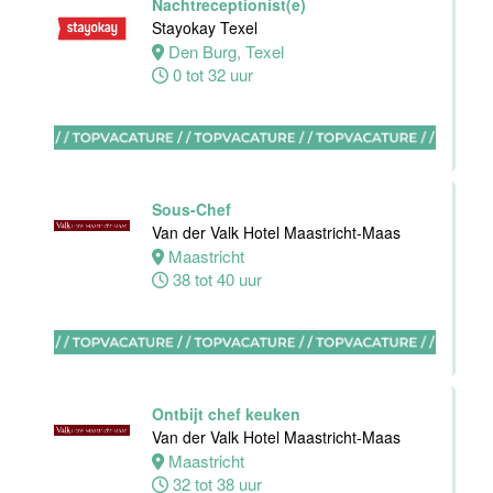
Nachtreceptionist(e)
Maas
Stayokay Texel
Den Burg, Texel
Maastricht
0 tot 32 uur
16 tot 24 uur
Bijbaan
Housekeeping
Van der Valk
Sous-Chef
Hotel
Van der Valk Hotel Maastricht-Maas
Maastricht-
Maastricht
Maas
38 tot 40 uur
Maastricht
8 tot 38 uur
Open
Ontbijt chef keuken
Sollicitatie
Van der Valk Hotel Maastricht-Maas
Van der Valk
Maastricht
Hotel
32 tot 38 uur
Maastricht-