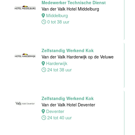
Medewerker Technische Dienst
Alphen
Van der Valk Hotel Middelburg
aan den
Middelburg
Rijn
0 tot 38 uur
24 tot 32 uur
Zelfstandig
Zelfstandig Werkend Kok
werkend Kok-I
Van der Valk Harderwijk op de Veluwe
The Madras
Harderwijk
Diaries Utrecht
24 tot 38 uur
Utrecht
38 uur
Zelfstandig Werkend Kok
Supervisor
Van der Valk Hotel Deventer
Meeting &
Deventer
Events
24 tot 40 uur
Van der Valk
Hotel Zwolle
Zwolle