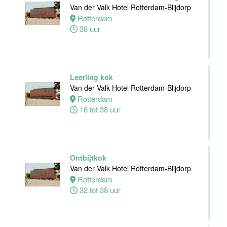
24 tot 38 uur
Van der Valk Hotel Rotterdam-Blijdorp
Rotterdam
38 uur
Receptioniste
/ Receptionist
Van der Valk
Hotel Zwolle
Leerling kok
Zwolle
Van der Valk Hotel Rotterdam-Blijdorp
32 tot 38 uur
Rotterdam
16 tot 38 uur
Zelfstandig
Werkend Kok
Van der Valk
Hotel Zwolle
Ontbijtkok
Zwolle
Van der Valk Hotel Rotterdam-Blijdorp
32 tot 40 uur
Rotterdam
32 tot 38 uur
Kok
Van der Valk