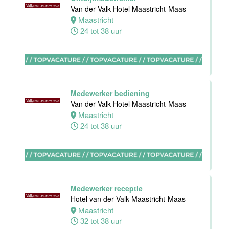
Akersloot
Van der Valk Hotel Maastricht-Maas
Fulltime
Maastricht
24 tot 38 uur
Receptionist
Van der Valk
Hotel
Apeldoorn
Medewerker bediening
Apeldoorn
Van der Valk Hotel Maastricht-Maas
30 tot 38 uur
Maastricht
24 tot 38 uur
Floor Lead -
Bar & Kitchen
(32-40 uur)
Medewerker receptie
Bar Boele
Hotel van der Valk Maastricht-Maas
Maastricht
Amsterdam
32 tot 38 uur
32 tot 40 uur