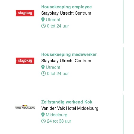
Hotel Zwolle
Housekeeping employee
Zwolle
Stayokay Utrecht Centrum
24 tot 40 uur
Utrecht
0 tot 24 uur
Medewerker
voor de
koffie-/theefaciliteiten
Housekeeping medewerker
hotelkamers
Stayokay Utrecht Centrum
Van der Valk
Utrecht
Hotel
0 tot 24 uur
Middelburg
Middelburg
0 tot 20 uur
Zelfstandig werkend Kok
Van der Valk Hotel Middelburg
Ontbijtkok
Middelburg
Van der Valk
24 tot 38 uur
Hotel Leiden
Leiden