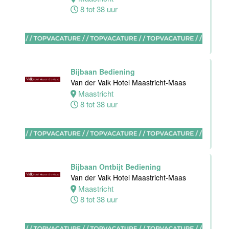
Haarlem
8 tot 38 uur
0 tot 30 uur
Zelfstandig
werkend kok
Bijbaan Bediening
Blue Collar
Van der Valk Hotel Maastricht-Maas
Hotel -
Maastricht
Stayokay
8 tot 38 uur
Eindhoven
Eindhoven
0 tot 32 uur
Bijbaan Ontbijt Bediening
Van der Valk Hotel Maastricht-Maas
Housekeeping
Maastricht
medewerker
8 tot 38 uur
Blue Collar
Hotel -