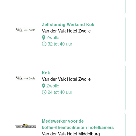
Personeelszaken
Van der Valk
Harderwijk op
de Veluwe
Zelfstandig Werkend Kok
Van der Valk Hotel Zwolle
Harderwijk
Zwolle
32 tot 38 uur
32 tot 40 uur
Front Office
Medewerker
Kok
Van der Valk
Van der Valk Hotel Zwolle
Hotel Schiedam
Zwolle
24 tot 40 uur
Schiedam
32 tot 38 uur
Medewerker voor de
Medewerker
koffie-/theefaciliteiten hotelkamers
Technische
Van der Valk Hotel Middelburg