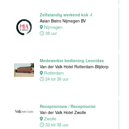
24 tot 40 uur
Zelfstandig werkend kok -I
Asian Bistro Nijmegen BV
Zelfstandig
Nijmegen
Werkend Kok
38 uur
Van der Valk
Hotel Leiden
Leiden
32 tot 40 uur
Medewerker bediening Leonidas
Van der Valk Hotel Rotterdam-Blijdorp
Rotterdam
Technische
24 tot 38 uur
dienst
Van der Valk
Hotel Leiden
Leiden
32 tot 38 uur
Receptioniste / Receptionist
Van der Valk Hotel Zwolle
Zwolle
Medewerker
32 tot 38 uur