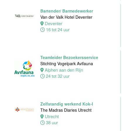
32 tot 40 uur
Bartender/ Barmedewerker
Van der Valk Hotel Deventer
Deventer
Chefkok
16 tot 24 uur
Woodstone
Alphen aan den
rijn
Alphen
Teamleider Bezoekersservice
aan den rijn
Stichting Vogelpark Avifauna
32 tot 38 uur
Alphen aan den Rijn
24 tot 32 uur
Zelfstandig
Werkend Kok-I
Zelfstandig werkend Kok-I
Rasoi Indian
The Madras Diaries Utrecht
Restaurant
Utrecht
38 uur
Amsterdam
Fulltime