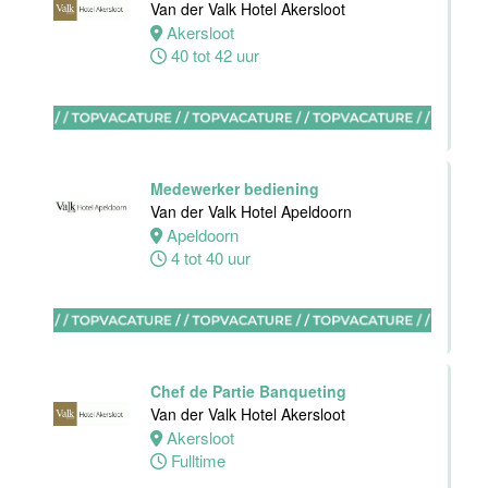
Van der Valk Hotel Akersloot
receptie
Akersloot
Hotel van der
40 tot 42 uur
Valk Maastricht
Maastricht
32 tot 38 uur
Medewerker bediening
Van der Valk Hotel Apeldoorn
Stagiaires
Apeldoorn
BBL en BOL
4 tot 40 uur
opleidingen
Van der Valk
Hotel Akersloot
Akersloot
1 tot 38 uur
Chef de Partie Banqueting
Van der Valk Hotel Akersloot
Akersloot
Zelfstandig
Fulltime
werkend kok
Van der Valk