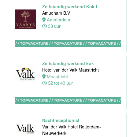
Front Office
Zelfstandig werkend Kok-I
Manager
Amudham B.V
Van der Valk
Amsterdam
Hotel Haarlem
38 uur
Haarlem
32 tot 38 uur
HBO
Zelfstandig werkend kok
Stagiair(e)
Hotel van der Valk Maastricht
F&B Manager
Maastricht
Van der Valk
32 tot 40 uur
Hotel Haarlem
Haarlem
32 tot 38 uur
Nachtreceptionist
Afwasmedewerker
Van der Valk Hotel Rotterdam-
Stayokay
Nieuwerkerk