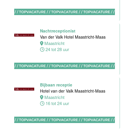
Nachtreceptionist
Zelfstandig
Van der Valk Hotel Maastricht-Maas
werkend Kok-I
Maastricht
Amudham B.V
24 tot 28 uur
Amsterdam
38 uur
Bijbaan receptie
Hotel van der Valk Maastricht-Maas
Zelfstandig
Maastricht
werkend kok
16 tot 24 uur
Hotel van der
Valk Maastricht
Maastricht