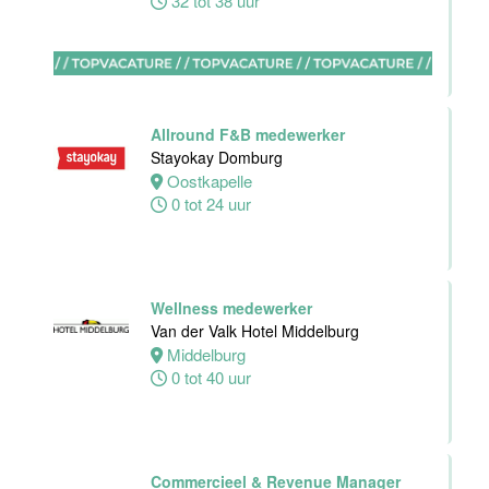
32 tot 38 uur
Zelfstandig
werkend kok -I
Asian Bistro
Nijmegen BV
Allround F&B medewerker
Nijmegen
Stayokay Domburg
38 uur
Oostkapelle
0 tot 24 uur
Medewerker
bediening
Wellness medewerker
Leonidas
Van der Valk Hotel Middelburg
Van der Valk
Middelburg
Hotel
0 tot 40 uur
Rotterdam-
Blijdorp
Rotterdam
Commercieel & Revenue Manager