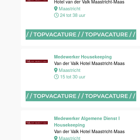
Maas
Hotel van der Valk Maastricht-Maas
Maastricht
Maastricht
24 tot 38 uur
8 tot 38 uur
Bijbaan
Ontbijt
Bediening
Medewerker Housekeeping
Van der Valk
Van der Valk Hotel Maastricht-Maas
Hotel
Maastricht
Maastricht-
15 tot 30 uur
Maas
Maastricht
8 tot 38 uur
Medewerker Algemene Dienst I
Medewerker
Housekeeping
meeting &
Van der Valk Hotel Maastricht-Maas
events
Maastricht
Van der Valk