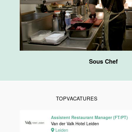
Maastricht
24 tot 38 uur
Medewerker
bediening
Van der Valk
Hotel
Maastricht-
Sous Chef
Maas
Maastricht
24 tot 38 uur
TOPVACATURES
Medewerker
receptie
Hotel van der
Assistent Restaurant Manager (FT/PT)
Valk
Van der Valk Hotel Leiden
Maastricht-
Leiden
Maas