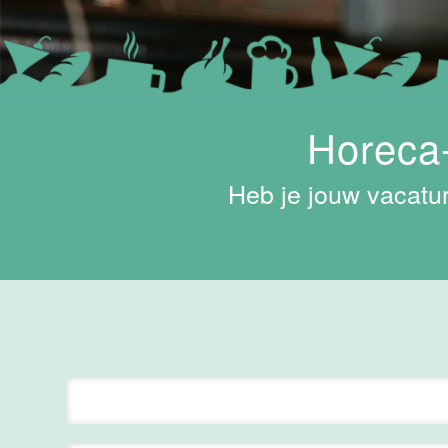
Maas
Maastricht
15 tot 30 uur
Horeca-
Supervisor
ontbijt
Van der Valk
Heb je jouw vacatur
Hotel
Maastricht-
Maas
Maastricht
24 tot 38 uur
Bar supervisor
Van der Valk
Hotel
Maastricht-
Maas