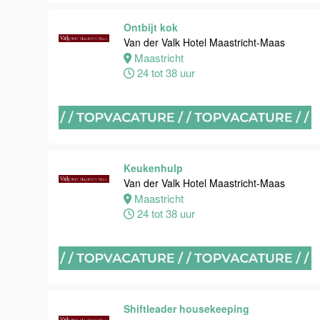
Maastricht
Ontbijt kok
0 tot 38 uur
Van der Valk Hotel Maastricht-Maas
Maastricht
24 tot 38 uur
Bijbaan
keuken
Van der Valk
Hotel
Maastricht-
Maas
Keukenhulp
Van der Valk Hotel Maastricht-Maas
Maastricht
Maastricht
8 tot 38 uur
24 tot 38 uur
Bijbaan
Bediening
Van der Valk
Hotel
Maastricht-
Shiftleader housekeeping