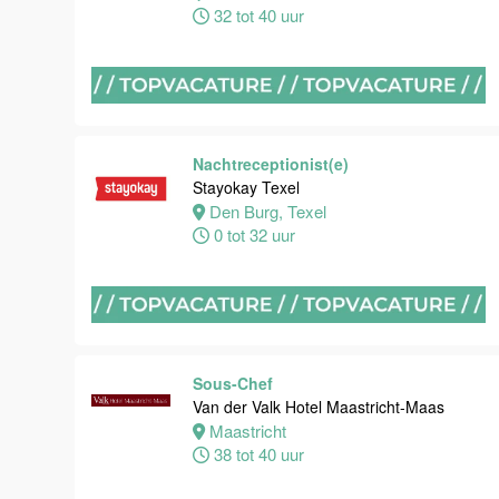
32 tot 40 uur
Maastricht
32 tot 38 uur
Nachtreceptionist
Van der Valk
Nachtreceptionist(e)
Hotel
Stayokay Texel
Maastricht-
Den Burg, Texel
Maas
0 tot 32 uur
Maastricht
24 tot 28 uur
Bijbaan
Sous-Chef
receptie
Van der Valk Hotel Maastricht-Maas
Hotel van der
Maastricht
Valk
38 tot 40 uur
Maastricht-
Maas