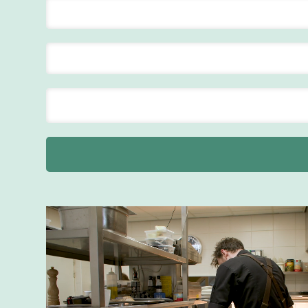
Maastricht
24 tot 38 uur
Supervisor
F&B
Van der Valk
Hotel
Maastricht-
Maas
Maastricht
20 tot 38 uur
Ontbijtmedewerker
Van der Valk
Hotel
Maastricht-
Maas