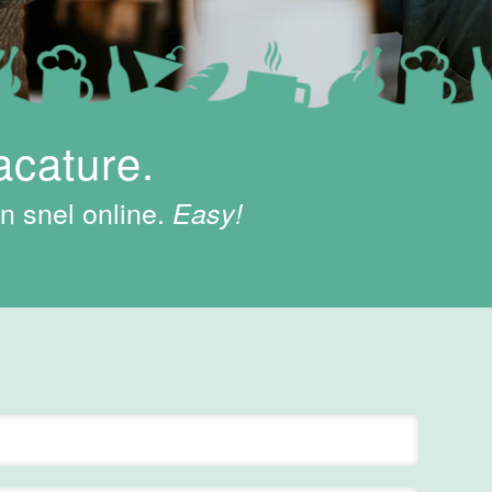
acature.
n snel online.
Easy!