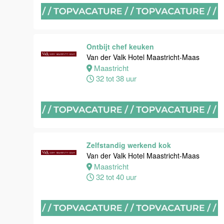
Maastricht
16 tot 24 uur
Ontbijt chef keuken
Bijbaan
Van der Valk Hotel Maastricht-Maas
Housekeeping
Maastricht
Van der Valk
32 tot 38 uur
Hotel
Maastricht-
Maas
Maastricht
8 tot 38 uur
Zelfstandig werkend kok
Van der Valk Hotel Maastricht-Maas
Maastricht
Open
32 tot 40 uur
Sollicitatie
Van der Valk
Hotel
Maastricht-
Maas