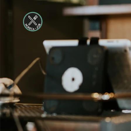
24 tot 38 uur
Medewerker
Housekeeping
Van der Valk
Hotel
Maastricht-
Maas
Maastricht
15 tot 30 uur
Medewerker
Algemene
Dienst I
Housekeeping
Van der Valk
Hotel
Maastricht-