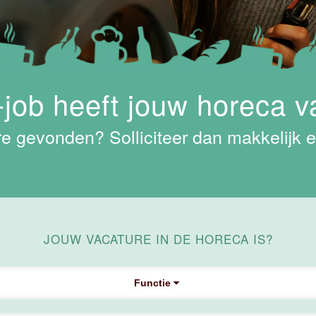
job heeft jouw horeca v
e gevonden? Solliciteer dan makkelijk e
JOUW VACATURE IN DE HORECA IS?
Functie