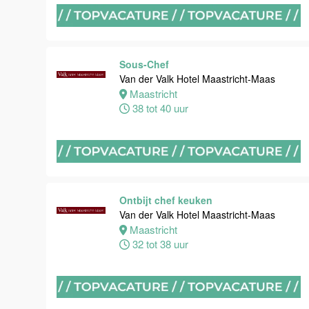
Van der Valk
Hotel
Maastricht-
Maas
Sous-Chef
Maastricht
Van der Valk Hotel Maastricht-Maas
24 tot 28 uur
Maastricht
38 tot 40 uur
Bijbaan
receptie
Hotel van der
Valk
Maastricht-
Ontbijt chef keuken
Maas
Van der Valk Hotel Maastricht-Maas
Maastricht
Maastricht
32 tot 38 uur
16 tot 24 uur
Bijbaan
Housekeeping