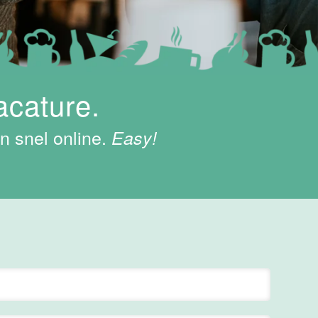
acature.
n snel online.
Easy!