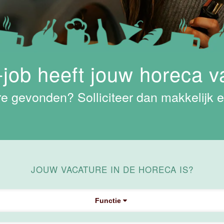
job heeft jouw horeca v
e gevonden? Solliciteer dan makkelijk e
JOUW VACATURE IN DE HORECA IS?
Functie