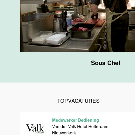
F&B
Van der Valk
Hotel
Maastricht-
Maas
Maastricht
20 tot 38 uur
Sous Chef
Ontbijtmedewerker
Van der Valk
Hotel
Maastricht-
Maas
TOPVACATURES
Maastricht
24 tot 38 uur
Medewerker Bediening
Medewerker
Van der Valk Hotel Rotterdam-
bediening
Nieuwerkerk