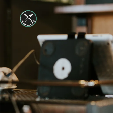
Maastricht-
Maas
Maastricht
24 tot 38 uur
Shiftleader
housekeeping
Hotel van der
Valk
Maastricht-
Maas
Maastricht
24 tot 38 uur
Medewerker
Housekeeping
Van der Valk