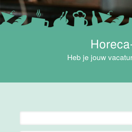
Hotel
Maastricht-
Maas
Maastricht
15 tot 30 uur
Horeca-
Medewerker
Heb je jouw vacatur
Algemene
Dienst I
Housekeeping
Van der Valk
Hotel
Maastricht-
Maas
Maastricht
15 tot 30 uur
Supervisor