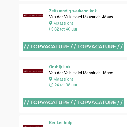
Van der Valk
Hotel
Zelfstandig werkend kok
Maastricht-
Van der Valk Hotel Maastricht-Maas
Maas
Maastricht
32 tot 40 uur
Maastricht
8 tot 38 uur
Open
Sollicitatie
Ontbijt kok
Van der Valk
Van der Valk Hotel Maastricht-Maas
Hotel
Maastricht
Maastricht-
24 tot 38 uur
Maas
Maastricht
0 tot 38 uur
Bijbaan
Keukenhulp
keuken