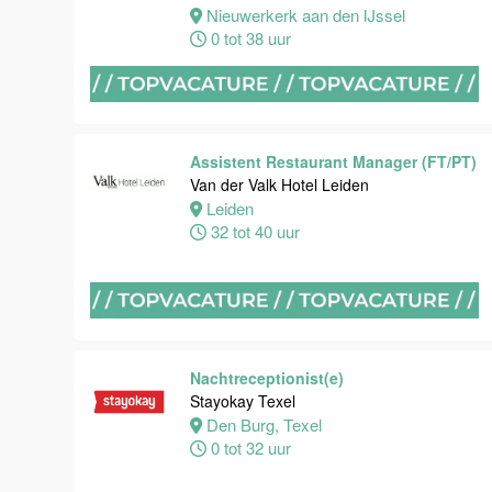
Van der Valk
Nieuwerkerk aan den IJssel
Hotel
0 tot 38 uur
Maastricht-
Maas
Maastricht
24 tot 38 uur
Assistent Restaurant Manager (FT/PT)
Van der Valk Hotel Leiden
Leiden
Medewerker
32 tot 40 uur
receptie
Hotel van der
Valk
Maastricht-
Maas
Nachtreceptionist(e)
Maastricht
Stayokay Texel
32 tot 38 uur
Den Burg, Texel
0 tot 32 uur
Nachtreceptionist