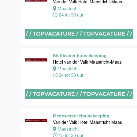
Van der Valk Hotel Maastricht-Maas
Van der Valk
Maastricht
Hotel
24 tot 38 uur
Maastricht-
Maas
Maastricht
8 tot 38 uur
Shiftleader housekeeping
Hotel van der Valk Maastricht-Maas
Bijbaan
Maastricht
Bediening
24 tot 38 uur
Van der Valk
Hotel
Maastricht-
Maas
Maastricht
8 tot 38 uur
Medewerker Housekeeping
Van der Valk Hotel Maastricht-Maas
Maastricht
Bijbaan
15 tot 30 uur