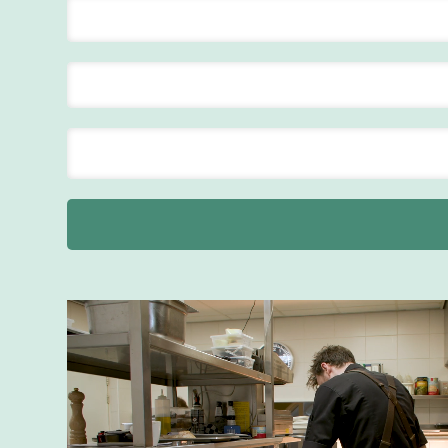
ontbijt
Van der Valk
Hotel
Maastricht-
Maas
Maastricht
24 tot 38 uur
Bar supervisor
Van der Valk
Hotel
Maastricht-
Maas
Maastricht
24 tot 38 uur
Supervisor