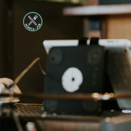
24 tot 38 uur
Medewerker
Housekeeping
Van der Valk
Hotel
Maastricht-
Maas
Maastricht
15 tot 30 uur
Medewerker
Algemene
Dienst I
Housekeeping
Van der Valk
Hotel
Maastricht-