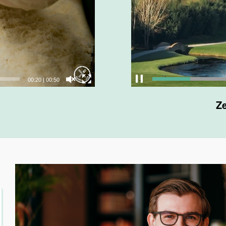
00:22
|
00:50
Ze