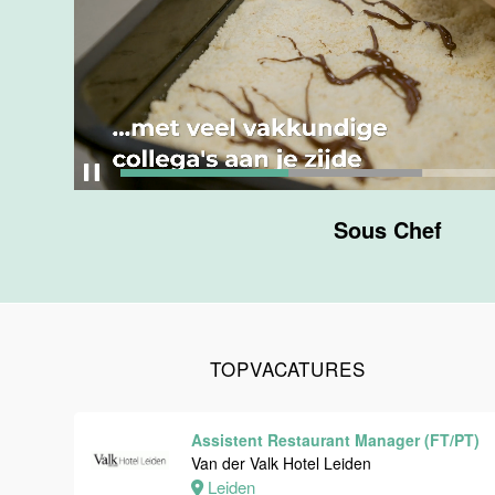
Maastricht
24 tot 38 uur
Medewerker
bediening
Van der Valk
Hotel
Maastricht-
Sous Chef
Maas
Maastricht
24 tot 38 uur
TOPVACATURES
Medewerker
receptie
Hotel van der
Assistent Restaurant Manager (FT/PT)
Valk
Van der Valk Hotel Leiden
Maastricht-
Leiden
Maas