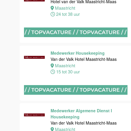
Maas
Hotel van der Valk Maastricht-Maas
Maastricht
Maastricht
24 tot 38 uur
8 tot 38 uur
Bijbaan
Ontbijt
Bediening
Medewerker Housekeeping
Van der Valk
Van der Valk Hotel Maastricht-Maas
Hotel
Maastricht
Maastricht-
15 tot 30 uur
Maas
Maastricht
8 tot 38 uur
Medewerker Algemene Dienst I
Medewerker
Housekeeping
meeting &
Van der Valk Hotel Maastricht-Maas
events
Maastricht
Van der Valk