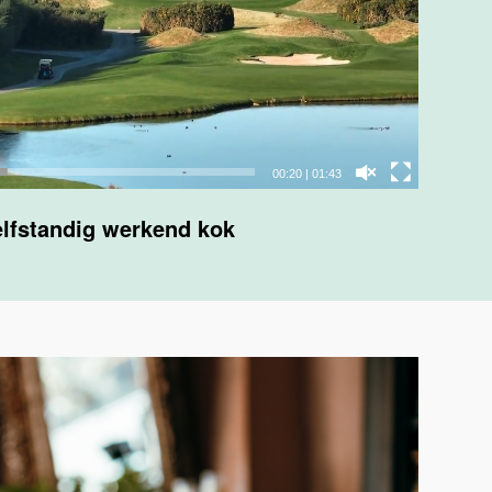
00:22
|
01:43
lfstandig werkend kok