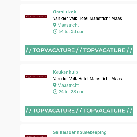
Maastricht
Ontbijt kok
0 tot 38 uur
Van der Valk Hotel Maastricht-Maas
Maastricht
24 tot 38 uur
Bijbaan
keuken
Van der Valk
Hotel
Maastricht-
Maas
Keukenhulp
Van der Valk Hotel Maastricht-Maas
Maastricht
Maastricht
8 tot 38 uur
24 tot 38 uur
Bijbaan
Bediening
Van der Valk
Hotel
Maastricht-
Shiftleader housekeeping