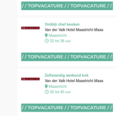
Maastricht
16 tot 24 uur
Ontbijt chef keuken
Bijbaan
Van der Valk Hotel Maastricht-Maas
Housekeeping
Maastricht
Van der Valk
32 tot 38 uur
Hotel
Maastricht-
Maas
Maastricht
8 tot 38 uur
Zelfstandig werkend kok
Van der Valk Hotel Maastricht-Maas
Maastricht
Open
32 tot 40 uur
Sollicitatie
Van der Valk
Hotel
Maastricht-
Maas