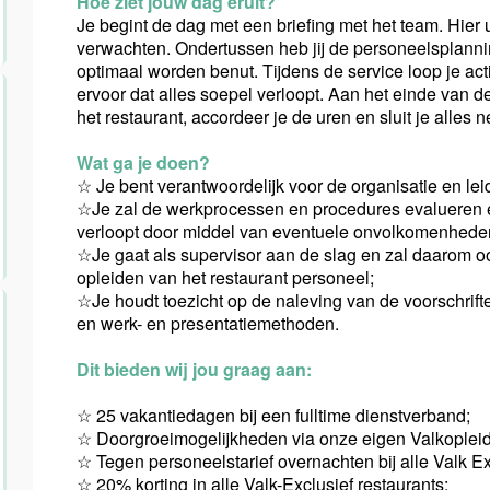
Hoe ziet jouw dag eruit?
Je begint de dag met een briefing met het team. Hier 
verwachten. Ondertussen heb jij de personeelsplannin
optimaal worden benut. Tijdens de service loop je a
ervoor dat alles soepel verloopt. Aan het einde van de
het restaurant, accordeer je de uren en sluit je alles 
Wat ga je doen?
☆ Je bent verantwoordelijk voor de organisatie en le
☆Je zal de werkprocessen en procedures evalueren en
verloopt door middel van eventuele onvolkomenheden 
☆Je gaat als supervisor aan de slag en zal daarom ook
opleiden van het restaurant personeel;
☆Je houdt toezicht op de naleving van de voorschrif
en werk- en presentatiemethoden.
Dit bieden wij jou graag aan:
☆ 25 vakantiedagen bij een fulltime dienstverband;
☆ Doorgroeimogelijkheden via onze eigen Valkopleid
☆ Tegen personeelstarief overnachten bij alle Valk Ex
☆ 20% korting in alle Valk-Exclusief restaurants;