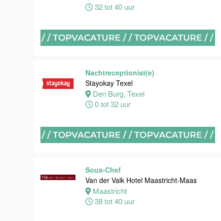
32 tot 40 uur
Maastricht
32 tot 38 uur
Nachtreceptionist
Van der Valk
Nachtreceptionist(e)
Hotel
Stayokay Texel
Maastricht-
Den Burg, Texel
Maas
0 tot 32 uur
Maastricht
24 tot 28 uur
Bijbaan
Sous-Chef
receptie
Van der Valk Hotel Maastricht-Maas
Hotel van der
Maastricht
Valk
38 tot 40 uur
Maastricht-
Maas