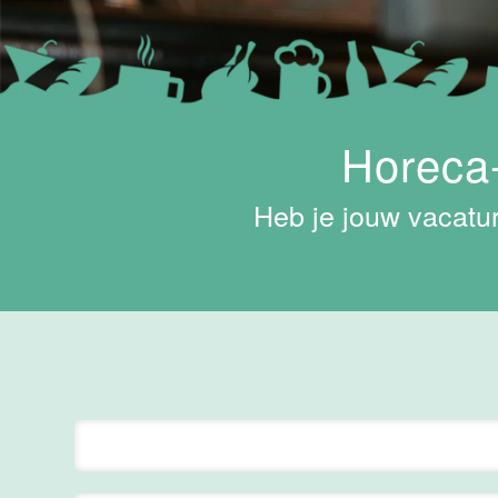
Maas
Maastricht
15 tot 30 uur
Horeca-
Supervisor
ontbijt
Van der Valk
Heb je jouw vacatur
Hotel
Maastricht-
Maas
Maastricht
24 tot 38 uur
Bar supervisor
Van der Valk
Hotel
Maastricht-
Maas