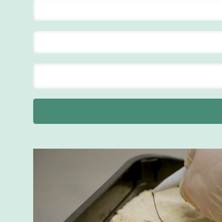
Maastricht
24 tot 38 uur
Supervisor
F&B
Van der Valk
Hotel
Maastricht-
Maas
Maastricht
20 tot 38 uur
Ontbijtmedewerker
Van der Valk
Hotel
Maastricht-
Maas