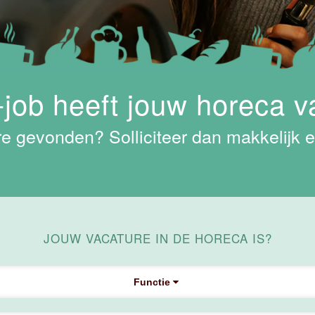
job heeft jouw horeca v
e gevonden? Solliciteer dan makkelijk e
JOUW VACATURE IN DE HORECA IS?
Functie