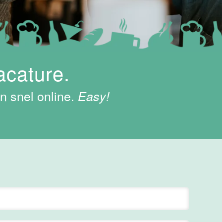
acature.
n snel online.
Easy!