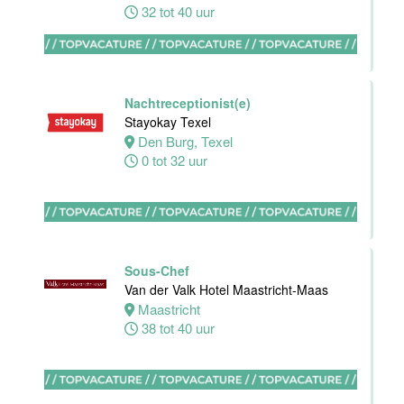
32 tot 40 uur
Nachtreceptionist
Van der Valk
Hotel
Maastricht-
Nachtreceptionist(e)
Maas
Stayokay Texel
Den Burg, Texel
Maastricht
0 tot 32 uur
24 tot 28 uur
Bijbaan
receptie
Hotel van der
Sous-Chef
Valk
Van der Valk Hotel Maastricht-Maas
Maastricht-
Maastricht
Maas
38 tot 40 uur
Maastricht
16 tot 24 uur