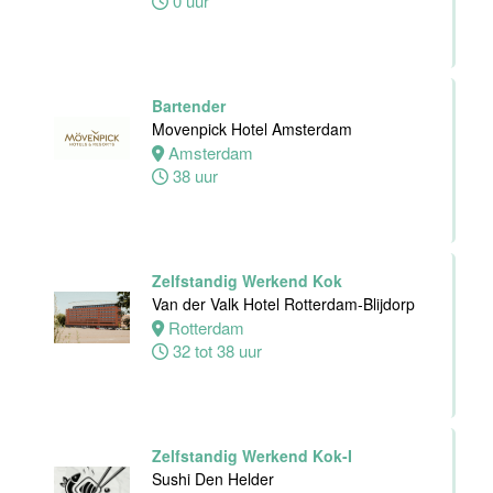
0 uur
Ontbijtkok
Van der Valk
Hotel
Bartender
Rotterdam-
Movenpick Hotel Amsterdam
Blijdorp
Amsterdam
38 uur
Rotterdam
32 tot 38 uur
Zelfstandig Werkend Kok
Housekeeping
Van der Valk Hotel Rotterdam-Blijdorp
employee
Rotterdam
Stayokay
32 tot 38 uur
Utrecht
Centrum
Utrecht
0 tot 24 uur
Zelfstandig Werkend Kok-I
Sushi Den Helder