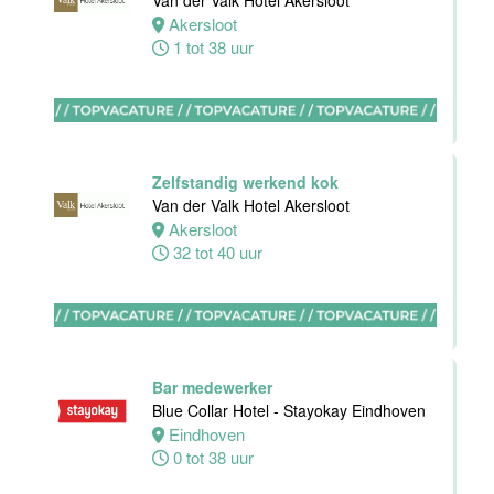
Van der Valk Hotel Akersloot
Akersloot
Rotterdam
1 tot 38 uur
32 tot 38 uur
Zelfstandig werkend kok
Zelfstandig
Van der Valk Hotel Akersloot
Werkend Kok-I
Akersloot
Sushi Den
32 tot 40 uur
Helder
Den
Helder
38 uur
Bar medewerker
Blue Collar Hotel - Stayokay Eindhoven
Allround F&B
Eindhoven
medewerker
0 tot 38 uur
Stayokay
Domburg