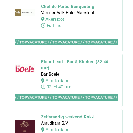
Haarlem
Chef de Partie Banqueting
32 tot 38 uur
Van der Valk Hotel Akersloot
Akersloot
Fulltime
HBO
Stagiair(e)
F&B Manager
Van der Valk
Floor Lead - Bar & Kitchen (32-40
Hotel Haarlem
uur)
Haarlem
Bar Boele
32 tot 38 uur
Amsterdam
32 tot 40 uur
Afwasmedewerker
Stayokay
Dordrecht
Zelfstandig werkend Kok-I
Dordrecht
Amudham B.V
0 tot 24 uur
Amsterdam