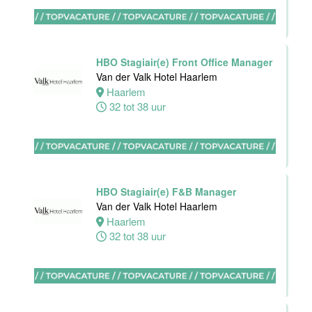
Oostkapelle
0 tot 24 uur
HBO Stagiair(e) Front Office Manager
Van der Valk Hotel Haarlem
Wellness
Haarlem
medewerker
32 tot 38 uur
Van der Valk
Hotel
Middelburg
Middelburg
0 tot 40 uur
HBO Stagiair(e) F&B Manager
Van der Valk Hotel Haarlem
Haarlem
32 tot 38 uur
Commercieel
& Revenue
Manager
Van der Valk