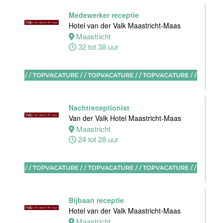
Floor Lead -
Medewerker receptie
Bar & Kitchen
Hotel van der Valk Maastricht-Maas
(32-40 uur)
Maastricht
Bar Boele
32 tot 38 uur
Amsterdam
32 tot 40 uur
Nachtreceptionist
Van der Valk Hotel Maastricht-Maas
Maastricht
Zelfstandig
24 tot 28 uur
werkend Kok-I
Amudham B.V
Amsterdam
38 uur
Bijbaan receptie
Hotel van der Valk Maastricht-Maas
Maastricht