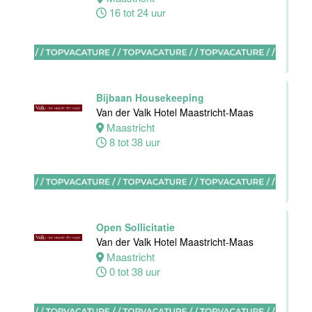
16 tot 24 uur
Zelfstandig
werkend kok
Hotel van der
Valk Maastricht
Bijbaan Housekeeping
Maastricht
Van der Valk Hotel Maastricht-Maas
32 tot 40 uur
Maastricht
8 tot 38 uur
Nachtreceptionist
Van der Valk
Hotel
Open Sollicitatie
Rotterdam-
Van der Valk Hotel Maastricht-Maas
Nieuwerkerk
Maastricht
0 tot 38 uur
Nieuwerkerk
aan den
IJssel