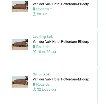
Van der Valk Hotel Rotterdam-Blijdorp
Rotterdam
Zelfstandig
38 uur
werkend kok -I
Asian Bistro
Nijmegen BV
Nijmegen
38 uur
Leerling kok
Van der Valk Hotel Rotterdam-Blijdorp
Rotterdam
16 tot 38 uur
Medewerker
bediening
Leonidas
Ontbijtkok
Van der Valk
Van der Valk Hotel Rotterdam-Blijdorp
Hotel
Rotterdam
Rotterdam-
32 tot 38 uur
Blijdorp
Rotterdam