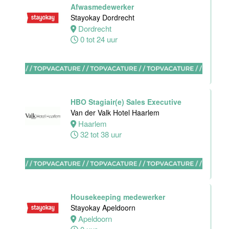
Afwasmedewerker
Hotel
Stayokay Dordrecht
Rotterdam-
Dordrecht
Blijdorp
0 tot 24 uur
Rotterdam
38 uur
HBO Stagiair(e) Sales Executive
Van der Valk Hotel Haarlem
Leerling kok
Haarlem
Van der Valk
32 tot 38 uur
Hotel
Rotterdam-
Blijdorp
Rotterdam
16 tot 38 uur
Housekeeping medewerker
Stayokay Apeldoorn
Apeldoorn