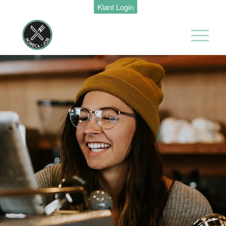
Klant Login
Zelfstandig
werkend kok
Van der Valk
Hotel
Maastricht-
Maas
Maastricht
32 tot 40 uur
Ontbijt kok
Van der Valk
Hotel
Maastricht-
Maas
Maastricht
24 tot 38 uur