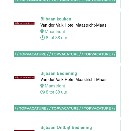
0 tot 16 uur
Bijbaan keuken
Van der Valk Hotel Maastricht-Maas
Zelfstandig
Maastricht
werkend kok
8 tot 38 uur
Blue Collar
Hotel -
Stayokay
Eindhoven
Eindhoven
Bijbaan Bediening
0 tot 32 uur
Van der Valk Hotel Maastricht-Maas
Maastricht
8 tot 38 uur
Housekeeping
medewerker
Blue Collar
Hotel -
Stayokay
Bijbaan Ontbijt Bediening
Eindhoven