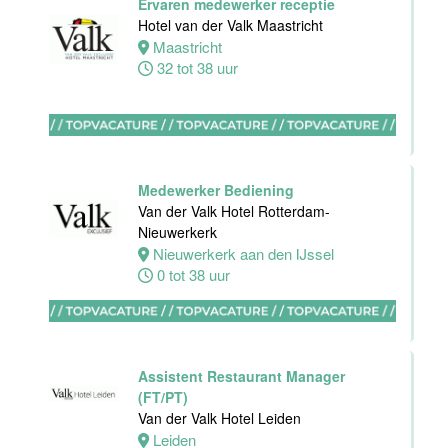
Ervaren medewerker receptie
Hotel van der Valk Maastricht
Medewerker
Maastricht
bediening
32 tot 38 uur
Van der Valk
Hotel
Maastricht-
Maas
Maastricht
Medewerker Bediening
24 tot 38 uur
Van der Valk Hotel Rotterdam-
Nieuwerkerk
Nieuwerkerk aan den IJssel
Medewerker
0 tot 38 uur
receptie
Hotel van der
Valk
Maastricht-
Maas
Assistent Restaurant Manager
(FT/PT)
Maastricht
Van der Valk Hotel Leiden
32 tot 38 uur
Leiden