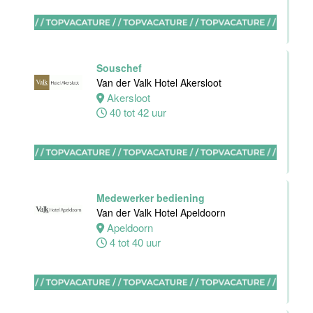
Bar
medewerker
Souschef
Blue Collar
Van der Valk Hotel Akersloot
Hotel -
Akersloot
Stayokay
40 tot 42 uur
Eindhoven
Eindhoven
0 tot 38 uur
Medewerker bediening
Van der Valk Hotel Apeldoorn
Apeldoorn
HBO
4 tot 40 uur
Stagiair(e)
Front Office
Manager
Van der Valk
Hotel Haarlem