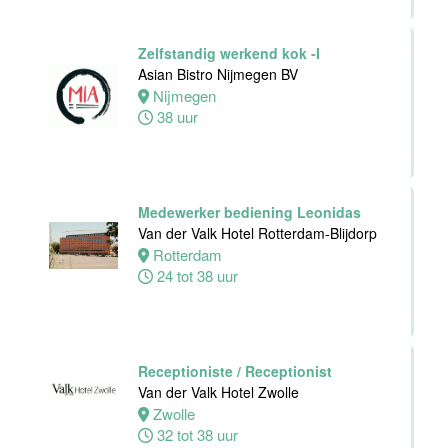
Hotel Zwolle
Zwolle
Zelfstandig werkend kok -I
24 tot 40 uur
Asian Bistro Nijmegen BV
Nijmegen
38 uur
Medewerker
voor de
koffie-/theefaciliteiten
hotelkamers
Van der Valk
Medewerker bediening Leonidas
Hotel
Van der Valk Hotel Rotterdam-Blijdorp
Middelburg
Rotterdam
24 tot 38 uur
Middelburg
0 tot 20 uur
Receptioniste / Receptionist
Ontbijtkok
Van der Valk Hotel Zwolle
Van der Valk
Zwolle
Hotel Leiden
32 tot 38 uur
Leiden