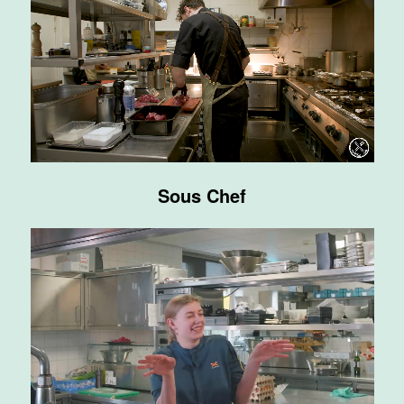
Supervisor
ontbijt
Van der Valk
Hotel
Maastricht-
Maas
Maastricht
Sous Chef
24 tot 38 uur
Bar supervisor
Van der Valk
Hotel
Maastricht-
Maas
Maastricht
24 tot 38 uur