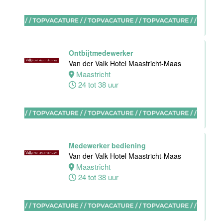
Medewerker
bediening
Van der Valk
Ontbijtmedewerker
Hotel
Van der Valk Hotel Maastricht-Maas
Apeldoorn
Maastricht
24 tot 38 uur
Apeldoorn
4 tot 40 uur
Chef de Partie
Medewerker bediening
Banqueting
Van der Valk Hotel Maastricht-Maas
Van der Valk
Maastricht
Hotel Akersloot
24 tot 38 uur
Akersloot
Fulltime