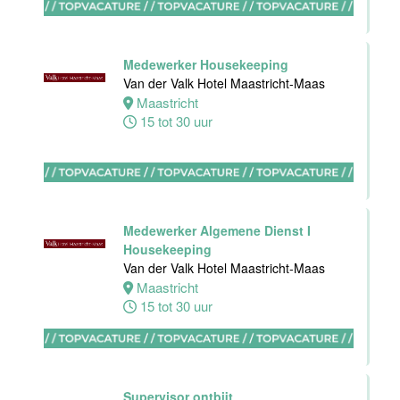
Bijbaan
Ontbijt
Medewerker Housekeeping
Bediening
Van der Valk Hotel Maastricht-Maas
Van der Valk
Maastricht
Hotel
15 tot 30 uur
Maastricht-
Maas
Maastricht
8 tot 38 uur
Medewerker Algemene Dienst I
Housekeeping
Van der Valk Hotel Maastricht-Maas
Medewerker
Maastricht
meeting &
15 tot 30 uur
events
Van der Valk
Hotel
Apeldoorn
Supervisor ontbijt