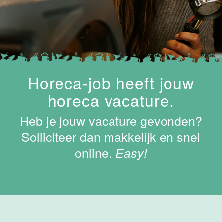
Keukenhulp
Van der Valk
Hotel
Maastricht-
Maas
Maastricht
Horeca-job heeft jouw
24 tot 38 uur
horeca vacature.
Shiftleader
Heb je jouw vacature gevonden?
housekeeping
Hotel van der
Solliciteer dan makkelijk en snel
Valk
online.
Easy!
Maastricht-
Maas
Maastricht
24 tot 38 uur