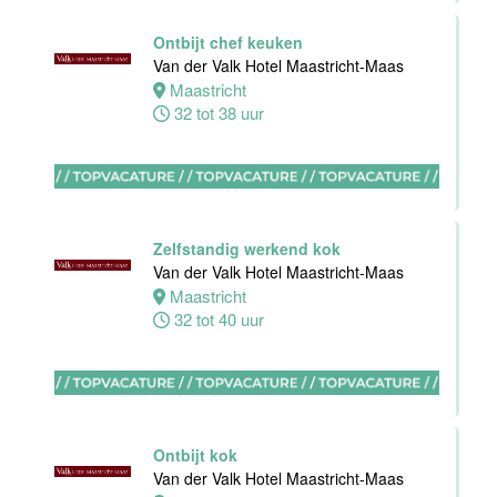
Bijbaan
Ontbijt chef keuken
Housekeeping
Van der Valk Hotel Maastricht-Maas
Van der Valk
Maastricht
Hotel
32 tot 38 uur
Maastricht-
Maas
Maastricht
8 tot 38 uur
Zelfstandig werkend kok
Van der Valk Hotel Maastricht-Maas
Open
Maastricht
Sollicitatie
32 tot 40 uur
Van der Valk
Hotel
Maastricht-
Maas
Maastricht
Ontbijt kok
0 tot 38 uur
Van der Valk Hotel Maastricht-Maas