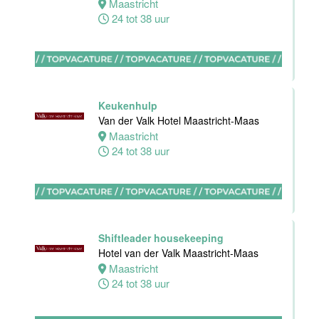
Maastricht
24 tot 38 uur
Bijbaan
keuken
Van der Valk
Hotel
Maastricht-
Maas
Keukenhulp
Van der Valk Hotel Maastricht-Maas
Maastricht
Maastricht
8 tot 38 uur
24 tot 38 uur
Bijbaan
Bediening
Van der Valk
Hotel
Shiftleader housekeeping
Maastricht-
Hotel van der Valk Maastricht-Maas
Maas
Maastricht
24 tot 38 uur
Maastricht
8 tot 38 uur