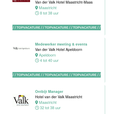
Van der Valk Hotel Maastricht-Maas
Maastricht
Eindhoven
8 tot 38 uur
0 tot 32 uur
Stagiaires
BBL en BOL
Medewerker meeting & events
opleidingen
Van der Valk Hotel Apeldoorn
Van der Valk
Apeldoorn
Hotel Akersloot
4 tot 40 uur
Akersloot
1 tot 38 uur
Zelfstandig
werkend kok
Ontbijt Manager
Van der Valk
Hotel van der Valk Maastricht
Hotel Akersloot
Maastricht
Akersloot
32 tot 38 uur
32 tot 40 uur