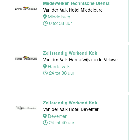
Van der Valk
Medewerker Technische Dienst
Hotel Deventer
Van der Valk Hotel Middelburg
Deventer
Middelburg
24 tot 40 uur
0 tot 38 uur
Bartender/
Barmedewerker
Zelfstandig Werkend Kok
Van der Valk
Van der Valk Harderwijk op de Veluwe
Hotel Deventer
Harderwijk
Deventer
24 tot 38 uur
16 tot 24 uur
Zelfstandig Werkend Kok
Van der Valk Hotel Deventer
Teamleider
Deventer
Bezoekersservice
24 tot 40 uur
Stichting
Vogelpark
Avifauna