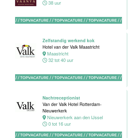
38 uur
HBO
Stagiair(e)
Sales
Zelfstandig werkend kok
Executive
Hotel van der Valk Maastricht
Van der Valk
Maastricht
Hotel Haarlem
32 tot 40 uur
Haarlem
32 tot 38 uur
Housekeeping
Nachtreceptionist
medewerker
Van der Valk Hotel Rotterdam-
Stayokay
Nieuwerkerk
Apeldoorn
Nieuwerkerk aan den IJssel
0 tot 16 uur
Apeldoorn
0 uur