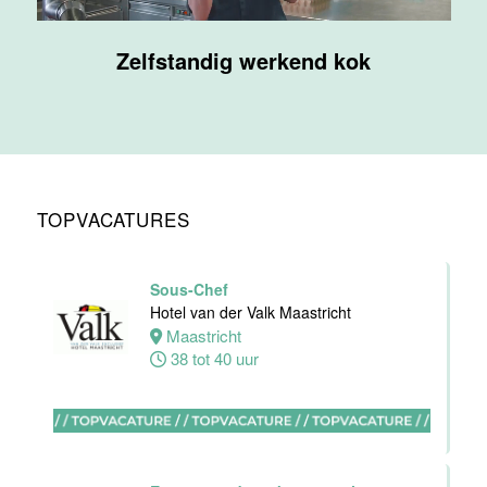
Supervisor
Zelfstandig werkend kok
F&B
Van der Valk
Hotel
Maastricht-
Maas
Maastricht
TOPVACATURES
20 tot 38 uur
Sous-Chef
Ontbijtmedewerker
Hotel van der Valk Maastricht
Van der Valk
Maastricht
Hotel
38 tot 40 uur
Maastricht-
Maas
Maastricht
24 tot 38 uur