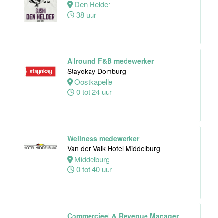
Den Helder
38 uur
Housekeeping
medewerker
Stayokay
Utrecht
Centrum
Allround F&B medewerker
Utrecht
Stayokay Domburg
0 tot 24 uur
Oostkapelle
0 tot 24 uur
Zelfstandig
werkend Kok
Van der Valk
Hotel
Wellness medewerker
Middelburg
Van der Valk Hotel Middelburg
Middelburg
Middelburg
0 tot 40 uur
24 tot 38 uur
Commercieel & Revenue Manager