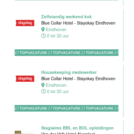
Zelfstandig werkend kok
Blue Collar Hotel - Stayokay Eindhoven
Bartender
Eindhoven
Movenpick
0 tot 32 uur
Hotel
Amsterdam
Amsterdam
38 uur
Housekeeping medewerker
Blue Collar Hotel - Stayokay Eindhoven
Eindhoven
0 tot 32 uur
Zelfstandig
Werkend Kok
Van der Valk
Hotel
Rotterdam-
Stagiaires BBL en BOL opleidingen
Blijdorp