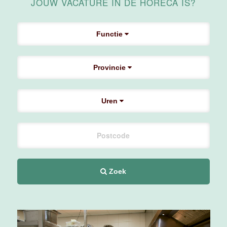
Medewerker
JOUW VACATURE IN DE HORECA IS?
Housekeeping
Van der Valk
Hotel
Functie
Maastricht-
Maas
Provincie
Maastricht
15 tot 30 uur
Uren
Medewerker
Algemene
Dienst I
Housekeeping
Van der Valk
Hotel
Zoek
Maastricht-
Maas
Maastricht
15 tot 30 uur