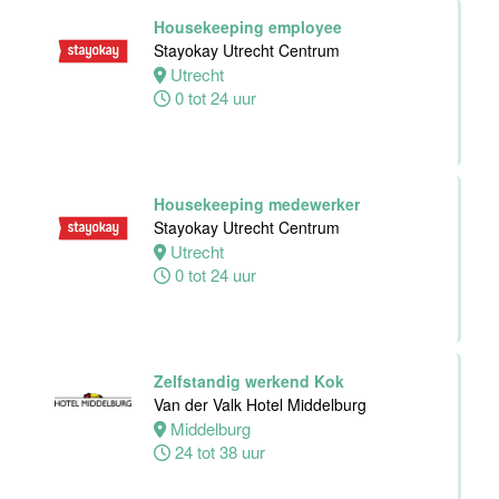
24 tot 38 uur
Housekeeping employee
Stayokay Utrecht Centrum
Utrecht
Receptioniste
0 tot 24 uur
/ Receptionist
Van der Valk
Hotel Zwolle
Zwolle
32 tot 38 uur
Housekeeping medewerker
Stayokay Utrecht Centrum
Utrecht
0 tot 24 uur
Zelfstandig
Werkend Kok
Van der Valk
Hotel Zwolle
Zwolle
Zelfstandig werkend Kok
32 tot 40 uur
Van der Valk Hotel Middelburg
Middelburg
24 tot 38 uur
Kok
Van der Valk