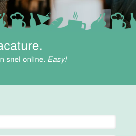
acature.
n snel online.
Easy!