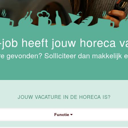
job heeft jouw horeca v
e gevonden? Solliciteer dan makkelijk e
JOUW VACATURE IN DE HORECA IS?
Functie