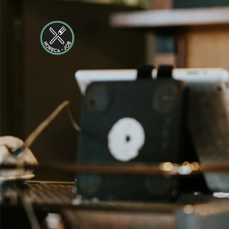
Maastricht-
Maas
Maastricht
24 tot 38 uur
Shiftleader
housekeeping
Hotel van der
Valk
Maastricht-
Maas
Maastricht
24 tot 38 uur
Medewerker
Housekeeping
Van der Valk