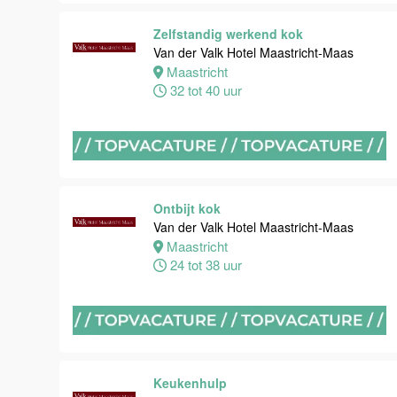
Van der Valk
Hotel
Zelfstandig werkend kok
Maastricht-
Van der Valk Hotel Maastricht-Maas
Maas
Maastricht
32 tot 40 uur
Maastricht
8 tot 38 uur
Open
Sollicitatie
Ontbijt kok
Van der Valk
Van der Valk Hotel Maastricht-Maas
Hotel
Maastricht
Maastricht-
24 tot 38 uur
Maas
Maastricht
0 tot 38 uur
Bijbaan
Keukenhulp
keuken