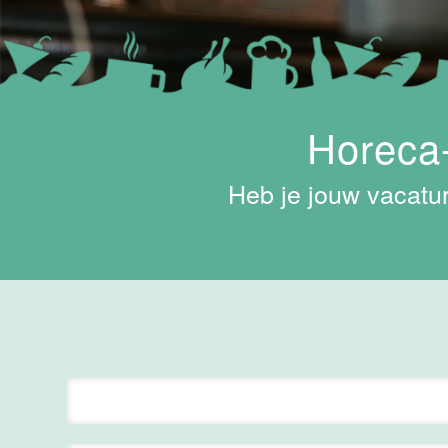
Hotel
Maastricht-
Maas
Maastricht
15 tot 30 uur
Horeca-
Medewerker
Heb je jouw vacatur
Algemene
Dienst I
Housekeeping
Van der Valk
Hotel
Maastricht-
Maas
Maastricht
15 tot 30 uur
Supervisor