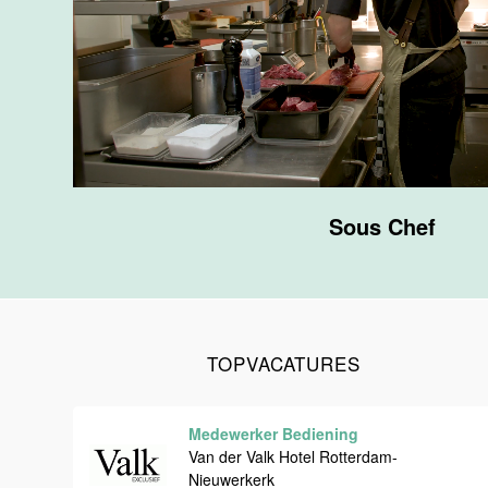
F&B
Van der Valk
Hotel
Maastricht-
Maas
Maastricht
20 tot 38 uur
Sous Chef
Ontbijtmedewerker
Van der Valk
Hotel
Maastricht-
Maas
TOPVACATURES
Maastricht
24 tot 38 uur
Medewerker Bediening
Medewerker
Van der Valk Hotel Rotterdam-
bediening
Nieuwerkerk