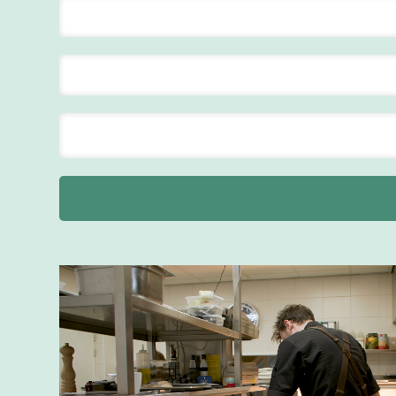
ontbijt
Van der Valk
Hotel
Maastricht-
Maas
Maastricht
24 tot 38 uur
Bar supervisor
Van der Valk
Hotel
Maastricht-
Maas
Maastricht
24 tot 38 uur
Supervisor