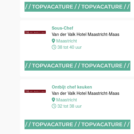
Van der Valk
Hotel
Maastricht-
Maas
Sous-Chef
Maastricht
Van der Valk Hotel Maastricht-Maas
24 tot 28 uur
Maastricht
38 tot 40 uur
Bijbaan
receptie
Hotel van der
Valk
Maastricht-
Ontbijt chef keuken
Maas
Van der Valk Hotel Maastricht-Maas
Maastricht
Maastricht
32 tot 38 uur
16 tot 24 uur
Bijbaan
Housekeeping