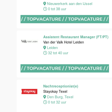
Van der Valk
Nieuwerkerk aan den IJssel
Hotel
0 tot 38 uur
Maastricht-
Maas
Maastricht
24 tot 38 uur
Assistent Restaurant Manager (FT/PT)
Van der Valk Hotel Leiden
Leiden
Medewerker
32 tot 40 uur
receptie
Hotel van der
Valk
Maastricht-
Maas
Nachtreceptionist(e)
Maastricht
Stayokay Texel
32 tot 38 uur
Den Burg, Texel
0 tot 32 uur
Nachtreceptionist