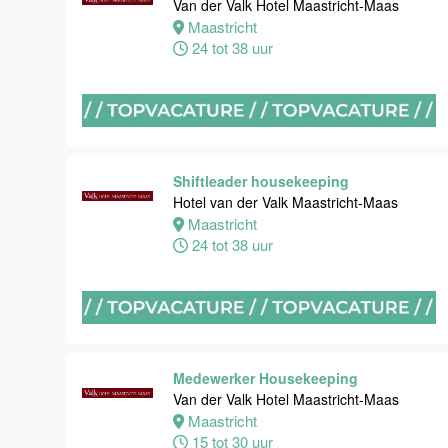
Van der Valk Hotel Maastricht-Maas
Van der Valk
Maastricht
Hotel
24 tot 38 uur
Maastricht-
Maas
Maastricht
8 tot 38 uur
Shiftleader housekeeping
Hotel van der Valk Maastricht-Maas
Bijbaan
Maastricht
Bediening
24 tot 38 uur
Van der Valk
Hotel
Maastricht-
Maas
Maastricht
8 tot 38 uur
Medewerker Housekeeping
Van der Valk Hotel Maastricht-Maas
Maastricht
Bijbaan
15 tot 30 uur