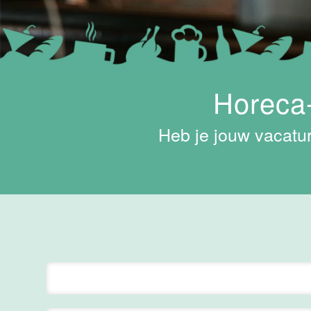
Maas
Maastricht
15 tot 30 uur
Horeca-
Supervisor
ontbijt
Van der Valk
Heb je jouw vacatur
Hotel
Maastricht-
Maas
Maastricht
24 tot 38 uur
Bar supervisor
Van der Valk
Hotel
Maastricht-
Maas