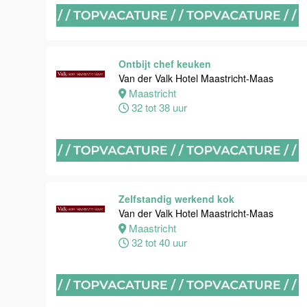
Maastricht
16 tot 24 uur
Ontbijt chef keuken
Bijbaan
Van der Valk Hotel Maastricht-Maas
Housekeeping
Maastricht
Van der Valk
32 tot 38 uur
Hotel
Maastricht-
Maas
Maastricht
8 tot 38 uur
Zelfstandig werkend kok
Van der Valk Hotel Maastricht-Maas
Maastricht
Open
32 tot 40 uur
Sollicitatie
Van der Valk
Hotel
Maastricht-
Maas