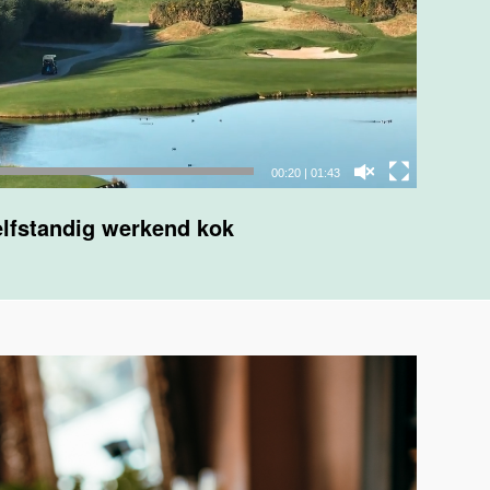
00:22
|
01:43
lfstandig werkend kok