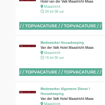
Maas
Hotel van der Valk Maastricht-Maas
Maastricht
Maastricht
24 tot 38 uur
8 tot 38 uur
Bijbaan
Ontbijt
Bediening
Medewerker Housekeeping
Van der Valk
Van der Valk Hotel Maastricht-Maas
Hotel
Maastricht
Maastricht-
15 tot 30 uur
Maas
Maastricht
8 tot 38 uur
Medewerker Algemene Dienst I
Medewerker
Housekeeping
meeting &
Van der Valk Hotel Maastricht-Maas
events
Maastricht
Van der Valk