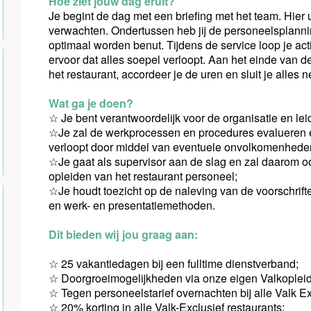
Hoe ziet jouw dag eruit?
Je begint de dag met een briefing met het team. Hier 
verwachten. Ondertussen heb jij de personeelsplannin
optimaal worden benut. Tijdens de service loop je a
ervoor dat alles soepel verloopt. Aan het einde van de
het restaurant, accordeer je de uren en sluit je alles 
Wat ga je doen?
☆ Je bent verantwoordelijk voor de organisatie en le
☆Je zal de werkprocessen en procedures evalueren en
verloopt door middel van eventuele onvolkomenheden 
☆Je gaat als supervisor aan de slag en zal daarom ook
opleiden van het restaurant personeel;
☆Je houdt toezicht op de naleving van de voorschrif
en werk- en presentatiemethoden.
Dit bieden wij jou graag aan:
☆ 25 vakantiedagen bij een fulltime dienstverband;
☆ Doorgroeimogelijkheden via onze eigen Valkopleid
☆ Tegen personeelstarief overnachten bij alle Valk Ex
☆ 20% korting in alle Valk-Exclusief restaurants;