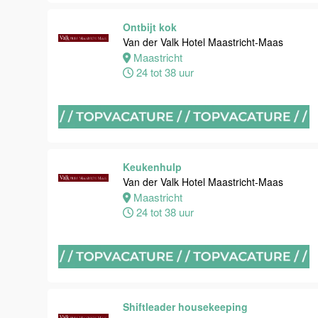
Maastricht
Ontbijt kok
0 tot 38 uur
Van der Valk Hotel Maastricht-Maas
Maastricht
24 tot 38 uur
Bijbaan
keuken
Van der Valk
Hotel
Maastricht-
Maas
Keukenhulp
Van der Valk Hotel Maastricht-Maas
Maastricht
Maastricht
8 tot 38 uur
24 tot 38 uur
Bijbaan
Bediening
Van der Valk
Hotel
Maastricht-
Shiftleader housekeeping