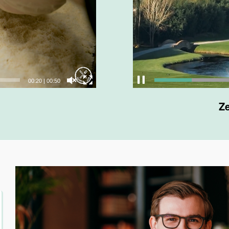
00:22
|
00:50
Ze