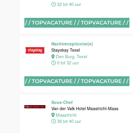
32 tot 40 uur
Maastricht
32 tot 38 uur
Nachtreceptionist
Van der Valk
Nachtreceptionist(e)
Hotel
Stayokay Texel
Maastricht-
Den Burg, Texel
Maas
0 tot 32 uur
Maastricht
24 tot 28 uur
Bijbaan
Sous-Chef
receptie
Van der Valk Hotel Maastricht-Maas
Hotel van der
Maastricht
Valk
38 tot 40 uur
Maastricht-
Maas