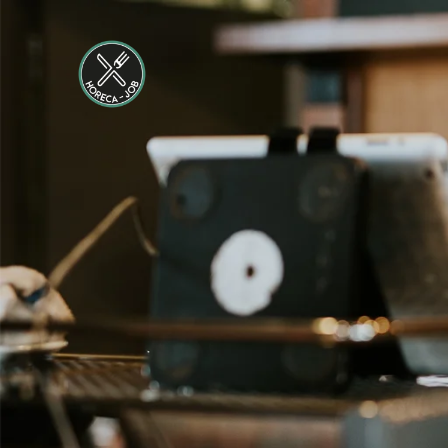
24 tot 38 uur
Medewerker
Housekeeping
Van der Valk
Hotel
Maastricht-
Maas
Maastricht
15 tot 30 uur
Medewerker
Algemene
Dienst I
Housekeeping
Van der Valk
Hotel
Maastricht-