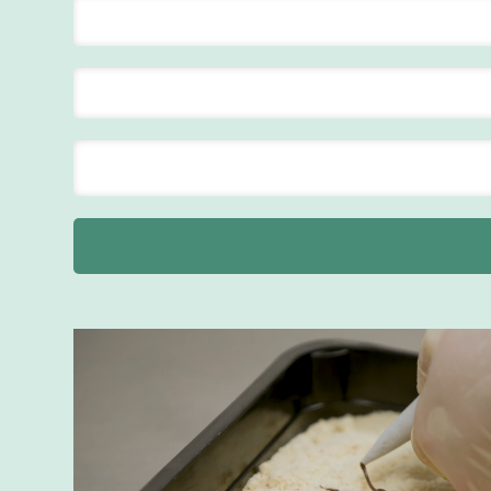
Maastricht
24 tot 38 uur
Supervisor
F&B
Van der Valk
Hotel
Maastricht-
Maas
Maastricht
20 tot 38 uur
Ontbijtmedewerker
Van der Valk
Hotel
Maastricht-
Maas