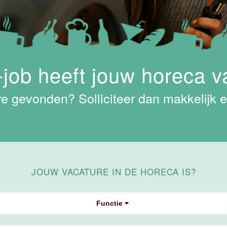
job heeft jouw horeca v
e gevonden? Solliciteer dan makkelijk e
JOUW VACATURE IN DE HORECA IS?
Functie