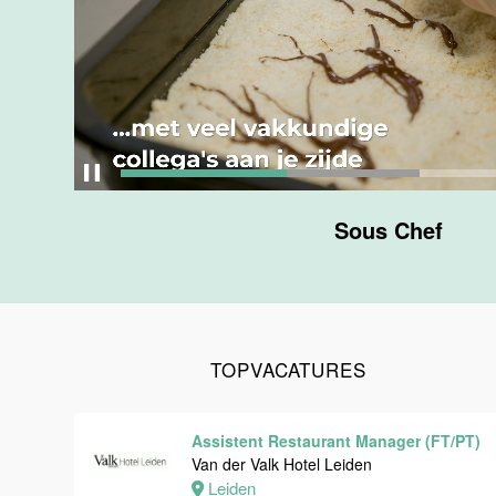
Maastricht
24 tot 38 uur
Medewerker
bediening
Van der Valk
Hotel
Maastricht-
Sous Chef
Maas
Maastricht
24 tot 38 uur
TOPVACATURES
Medewerker
receptie
Hotel van der
Assistent Restaurant Manager (FT/PT)
Valk
Van der Valk Hotel Leiden
Maastricht-
Leiden
Maas