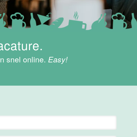
acature.
n snel online.
Easy!