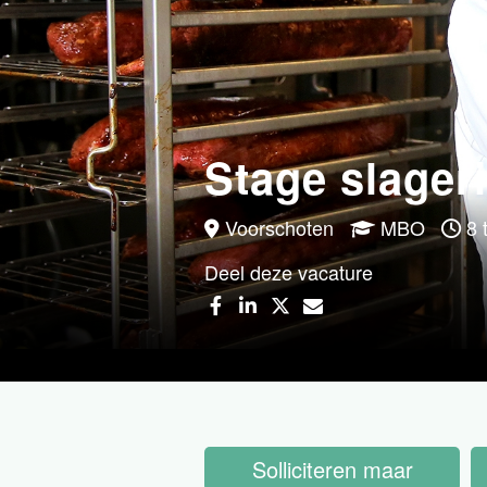
Stage slageri
Voorschoten
MBO
8 t
Deel deze vacature
Solliciteren maar