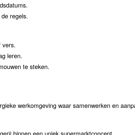
idsdatums.
 de regels.
f vers.
ag leren.
 mouwen te steken.
energieke werkomgeving waar samenwerken en aanpa
gerij binnen een uniek supermarktconcept.