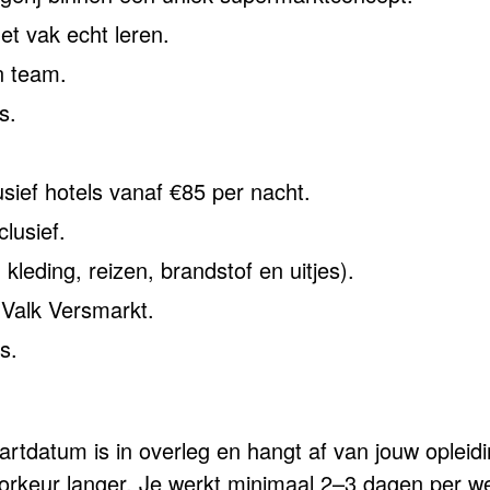
et vak echt leren.
n team.
s.
usief hotels vanaf €85 per nacht.
lusief.
kleding, reizen, brandstof en uitjes).
 Valk Versmarkt.
s.
artdatum is in overleg en hangt af van jouw opleidi
orkeur langer. Je werkt minimaal 2–3 dagen per w