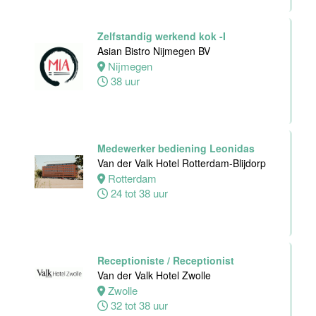
24 tot 40 uur
Zelfstandig werkend kok -I
Asian Bistro Nijmegen BV
Zelfstandig
Nijmegen
Werkend Kok
38 uur
Van der Valk
Hotel Leiden
Leiden
32 tot 40 uur
Medewerker bediening Leonidas
Van der Valk Hotel Rotterdam-Blijdorp
Rotterdam
Technische
24 tot 38 uur
dienst
Van der Valk
Hotel Leiden
Leiden
32 tot 38 uur
Receptioniste / Receptionist
Van der Valk Hotel Zwolle
Zwolle
Medewerker
32 tot 38 uur