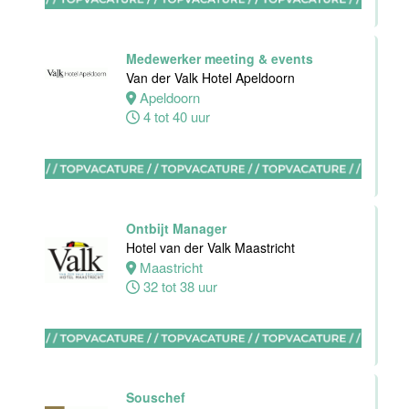
Stayokay
Eindhoven
Medewerker meeting & events
Eindhoven
Van der Valk Hotel Apeldoorn
0 tot 32 uur
Apeldoorn
4 tot 40 uur
Sous-Chef
Hotel van der
Valk Maastricht
Ontbijt Manager
Hotel van der Valk Maastricht
Maastricht
Maastricht
38 tot 40 uur
32 tot 38 uur
Ervaren
Souschef
medewerker