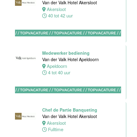
Van der Valk Hotel Akersloot
receptie
Akersloot
Hotel van der
40 tot 42 uur
Valk Maastricht
Maastricht
32 tot 38 uur
Medewerker bediening
Van der Valk Hotel Apeldoorn
Stagiaires
Apeldoorn
BBL en BOL
4 tot 40 uur
opleidingen
Van der Valk
Hotel Akersloot
Akersloot
1 tot 38 uur
Chef de Partie Banqueting
Van der Valk Hotel Akersloot
Akersloot
Zelfstandig
Fulltime
werkend kok
Van der Valk