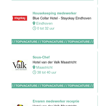
Oostkapelle
0 tot 24 uur
Housekeeping medewerker
Blue Collar Hotel - Stayokay Eindhoven
Eindhoven
Wellness
0 tot 32 uur
medewerker
Van der Valk
Hotel
Middelburg
Sous-Chef
Middelburg
Hotel van der Valk Maastricht
0 tot 40 uur
Maastricht
38 tot 40 uur
Commercieel
& Revenue
Manager
Ervaren medewerker receptie
Van der Valk