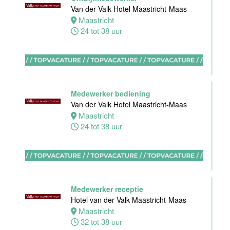
Akersloot
Van der Valk Hotel Maastricht-Maas
Fulltime
Maastricht
24 tot 38 uur
Receptionist
Van der Valk
Hotel
Apeldoorn
Medewerker bediening
Apeldoorn
Van der Valk Hotel Maastricht-Maas
30 tot 38 uur
Maastricht
24 tot 38 uur
Floor Lead -
Bar & Kitchen
(32-40 uur)
Medewerker receptie
Bar Boele
Hotel van der Valk Maastricht-Maas
Maastricht
Amsterdam
32 tot 38 uur
32 tot 40 uur