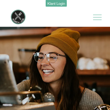
Klant Login
Maastricht
24 tot 38 uur
Medewerker
Housekeeping
Van der Valk
Hotel
Maastricht-
Maas
Maastricht
15 tot 30 uur
Medewerker
Algemene
Dienst I
Housekeeping
Van der Valk
Hotel