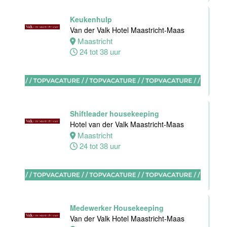
Maastricht-
Maas
Keukenhulp
Van der Valk Hotel Maastricht-Maas
Maastricht
Maastricht
8 tot 38 uur
24 tot 38 uur
Bijbaan
Ontbijt
Bediening
Van der Valk
Shiftleader housekeeping
Hotel
Hotel van der Valk Maastricht-Maas
Maastricht-
Maastricht
Maas
24 tot 38 uur
Maastricht
8 tot 38 uur
Medewerker
Medewerker Housekeeping
meeting &
Van der Valk Hotel Maastricht-Maas
events