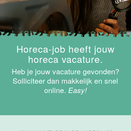
Maastricht-
Maas
Maastricht
15 tot 30 uur
Supervisor
Horeca-job heeft jouw
ontbijt
horeca vacature.
Van der Valk
Hotel
Heb je jouw vacature gevonden?
Maastricht-
Maas
Solliciteer dan makkelijk en snel
online.
Maastricht
Easy!
24 tot 38 uur
Bar supervisor
Van der Valk
Hotel
Maastricht-