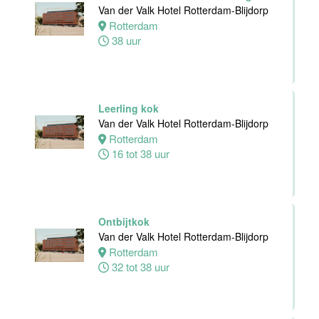
24 tot 38 uur
Van der Valk Hotel Rotterdam-Blijdorp
Rotterdam
38 uur
Receptioniste
/ Receptionist
Van der Valk
Hotel Zwolle
Leerling kok
Zwolle
Van der Valk Hotel Rotterdam-Blijdorp
32 tot 38 uur
Rotterdam
16 tot 38 uur
Zelfstandig
Werkend Kok
Van der Valk
Hotel Zwolle
Ontbijtkok
Zwolle
Van der Valk Hotel Rotterdam-Blijdorp
32 tot 40 uur
Rotterdam
32 tot 38 uur
Kok
Van der Valk