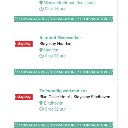
Dordrecht
Nieuwerkerk aan den IJssel
Dordrecht
0 tot 16 uur
0 tot 24 uur
Allround Medewerker
HBO
Stayokay Haarlem
Stagiair(e)
Haarlem
Sales
0 tot 30 uur
Executive
Van der Valk
Hotel Haarlem
Haarlem
32 tot 38 uur
Zelfstandig werkend kok
Blue Collar Hotel - Stayokay Eindhoven
Eindhoven
Allround F&B
0 tot 32 uur
medewerker
Stayokay
Domburg