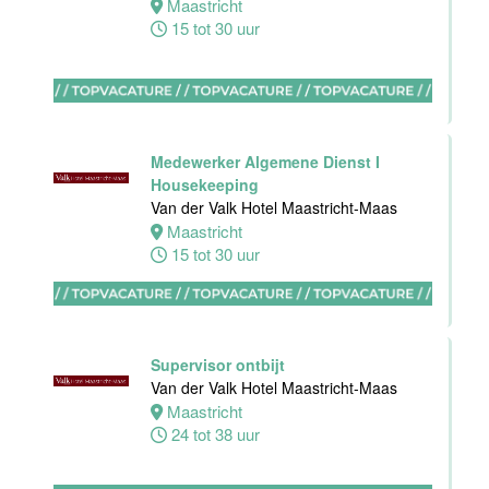
Maastricht
Van der Valk
15 tot 30 uur
Hotel
Apeldoorn
Apeldoorn
4 tot 40 uur
Medewerker Algemene Dienst I
Housekeeping
Van der Valk Hotel Maastricht-Maas
Maastricht
15 tot 30 uur
Ontbijt
Manager
Hotel van der
Valk Maastricht
Supervisor ontbijt
Maastricht
Van der Valk Hotel Maastricht-Maas
32 tot 38 uur
Maastricht
24 tot 38 uur
Souschef