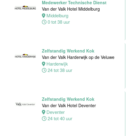
Medewerker Technische Dienst
Alphen
Van der Valk Hotel Middelburg
aan den
Middelburg
Rijn
0 tot 38 uur
24 tot 32 uur
Zelfstandig
Zelfstandig Werkend Kok
werkend Kok-I
Van der Valk Harderwijk op de Veluwe
The Madras
Harderwijk
Diaries Utrecht
24 tot 38 uur
Utrecht
38 uur
Zelfstandig Werkend Kok
Supervisor
Van der Valk Hotel Deventer
Meeting &
Deventer
Events
24 tot 40 uur
Van der Valk
Hotel Zwolle
Zwolle