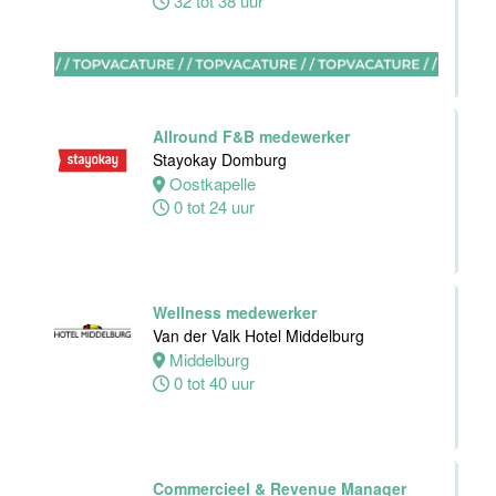
32 tot 38 uur
Zelfstandig
werkend kok -I
Asian Bistro
Nijmegen BV
Allround F&B medewerker
Nijmegen
Stayokay Domburg
38 uur
Oostkapelle
0 tot 24 uur
Medewerker
bediening
Wellness medewerker
Leonidas
Van der Valk Hotel Middelburg
Van der Valk
Middelburg
Hotel
0 tot 40 uur
Rotterdam-
Blijdorp
Rotterdam
Commercieel & Revenue Manager