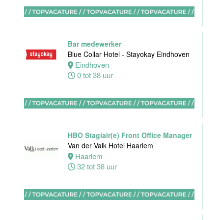
Ontbijtkok
Van der Valk
Hotel
Bar medewerker
Rotterdam-
Blue Collar Hotel - Stayokay Eindhoven
Blijdorp
Eindhoven
0 tot 38 uur
Rotterdam
32 tot 38 uur
Housekeeping
HBO Stagiair(e) Front Office Manager
employee
Van der Valk Hotel Haarlem
Stayokay
Haarlem
Utrecht
32 tot 38 uur
Centrum
Utrecht
0 tot 24 uur