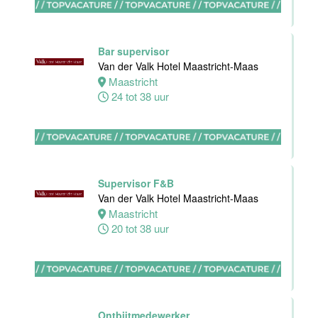
Van der Valk
Hotel Akersloot
Akersloot
Bar supervisor
40 tot 42 uur
Van der Valk Hotel Maastricht-Maas
Maastricht
24 tot 38 uur
Medewerker
bediening
Van der Valk
Hotel
Apeldoorn
Supervisor F&B
Apeldoorn
Van der Valk Hotel Maastricht-Maas
4 tot 40 uur
Maastricht
20 tot 38 uur
Chef de Partie
Banqueting
Van der Valk
Hotel Akersloot
Ontbijtmedewerker