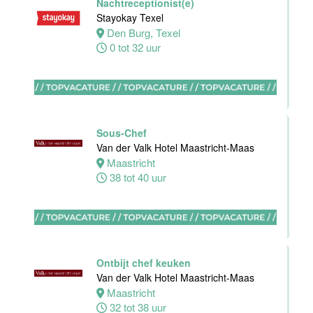
Nachtreceptionist(e)
Maas
Stayokay Texel
Den Burg, Texel
Maastricht
0 tot 32 uur
16 tot 24 uur
Bijbaan
Housekeeping
Van der Valk
Sous-Chef
Hotel
Van der Valk Hotel Maastricht-Maas
Maastricht-
Maastricht
Maas
38 tot 40 uur
Maastricht
8 tot 38 uur
Open
Ontbijt chef keuken
Sollicitatie
Van der Valk Hotel Maastricht-Maas
Van der Valk
Maastricht
Hotel
32 tot 38 uur
Maastricht-