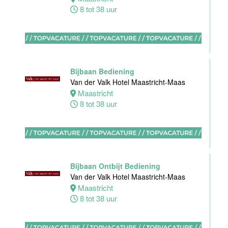
Haarlem
8 tot 38 uur
0 tot 30 uur
Zelfstandig
werkend kok
Bijbaan Bediening
Blue Collar
Van der Valk Hotel Maastricht-Maas
Hotel -
Maastricht
Stayokay
8 tot 38 uur
Eindhoven
Eindhoven
0 tot 32 uur
Bijbaan Ontbijt Bediening
Van der Valk Hotel Maastricht-Maas
Housekeeping
Maastricht
medewerker
8 tot 38 uur
Blue Collar
Hotel -