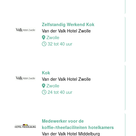
Personeelszaken
Van der Valk
Harderwijk op
de Veluwe
Zelfstandig Werkend Kok
Van der Valk Hotel Zwolle
Harderwijk
Zwolle
32 tot 38 uur
32 tot 40 uur
Front Office
Medewerker
Kok
Van der Valk
Van der Valk Hotel Zwolle
Hotel Schiedam
Zwolle
24 tot 40 uur
Schiedam
32 tot 38 uur
Medewerker voor de
Medewerker
koffie-/theefaciliteiten hotelkamers
Technische
Van der Valk Hotel Middelburg