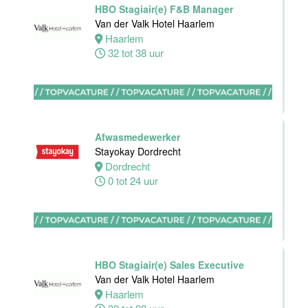
HBO Stagiair(e) F&B Manager
Housekeeping
Van der Valk Hotel Haarlem
medewerker
Haarlem
Stayokay
32 tot 38 uur
Utrecht
Centrum
Utrecht
0 tot 24 uur
Afwasmedewerker
Zelfstandig
Stayokay Dordrecht
werkend Kok
Dordrecht
Van der Valk
0 tot 24 uur
Hotel
Middelburg
Middelburg
24 tot 38 uur
HBO Stagiair(e) Sales Executive
Van der Valk Hotel Haarlem
Haarlem