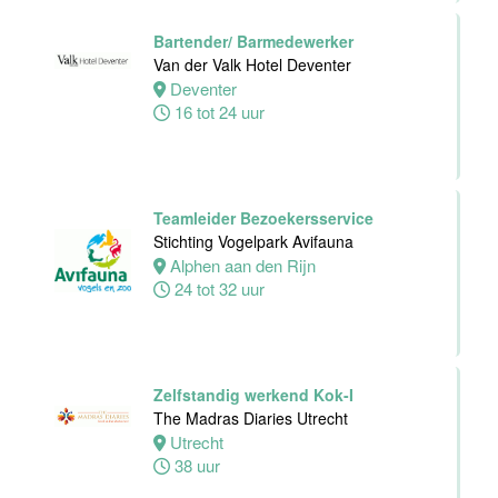
32 tot 40 uur
Bartender/ Barmedewerker
Van der Valk Hotel Deventer
Deventer
Chefkok
16 tot 24 uur
Woodstone
Alphen aan den
rijn
Alphen
Teamleider Bezoekersservice
aan den rijn
Stichting Vogelpark Avifauna
32 tot 38 uur
Alphen aan den Rijn
24 tot 32 uur
Zelfstandig
Werkend Kok-I
Zelfstandig werkend Kok-I
Rasoi Indian
The Madras Diaries Utrecht
Restaurant
Utrecht
38 uur
Amsterdam
Fulltime