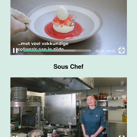
Maas
Maastricht
24 tot 38 uur
Medewerker
bediening
00:23
|
00:50
Van der Valk
Hotel
Sous Chef
Maastricht-
Maas
Maastricht
24 tot 38 uur
Medewerker
receptie
Hotel van der
Valk
Maastricht-