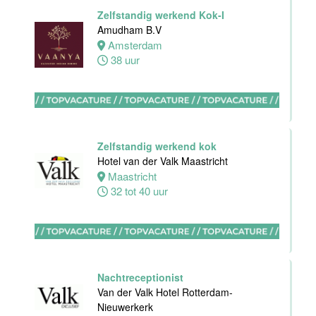
Front Office
Zelfstandig werkend Kok-I
Manager
Amudham B.V
Van der Valk
Amsterdam
Hotel Haarlem
38 uur
Haarlem
32 tot 38 uur
HBO
Zelfstandig werkend kok
Stagiair(e)
Hotel van der Valk Maastricht
F&B Manager
Maastricht
Van der Valk
32 tot 40 uur
Hotel Haarlem
Haarlem
32 tot 38 uur
Nachtreceptionist
Afwasmedewerker
Van der Valk Hotel Rotterdam-
Stayokay
Nieuwerkerk