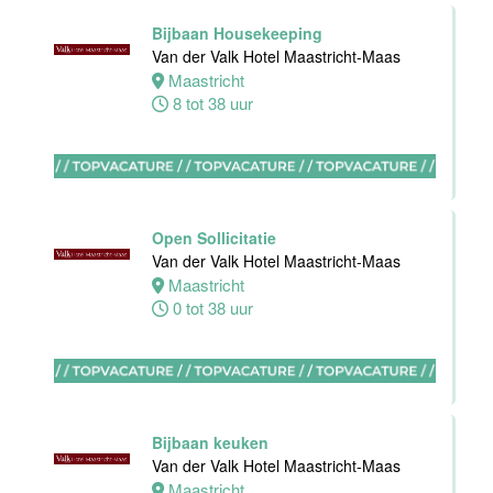
32 tot 40 uur
Bijbaan Housekeeping
Van der Valk Hotel Maastricht-Maas
Maastricht
8 tot 38 uur
Nachtreceptionist
Van der Valk
Hotel
Rotterdam-
Nieuwerkerk
Open Sollicitatie
Nieuwerkerk
Van der Valk Hotel Maastricht-Maas
aan den
Maastricht
IJssel
0 tot 38 uur
0 tot 16 uur
Allround
Medewerker
Bijbaan keuken
Stayokay
Van der Valk Hotel Maastricht-Maas
Haarlem
Maastricht