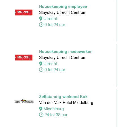
Hotel Zwolle
Housekeeping employee
Zwolle
Stayokay Utrecht Centrum
24 tot 40 uur
Utrecht
0 tot 24 uur
Medewerker
voor de
koffie-/theefaciliteiten
Housekeeping medewerker
hotelkamers
Stayokay Utrecht Centrum
Van der Valk
Utrecht
Hotel
0 tot 24 uur
Middelburg
Middelburg
0 tot 20 uur
Zelfstandig werkend Kok
Van der Valk Hotel Middelburg
Ontbijtkok
Middelburg
Van der Valk
24 tot 38 uur
Hotel Leiden
Leiden