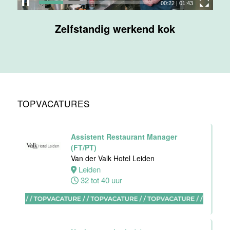
00:23
|
01:43
Maas
Zelfstandig werkend kok
Maastricht
32 tot 38 uur
Nachtreceptionist
Van der Valk
Hotel
TOPVACATURES
Maastricht-
Maas
Maastricht
Assistent Restaurant Manager
24 tot 28 uur
(FT/PT)
Van der Valk Hotel Leiden
Leiden
Bijbaan
32 tot 40 uur
receptie
Hotel van der
Valk
Maastricht-