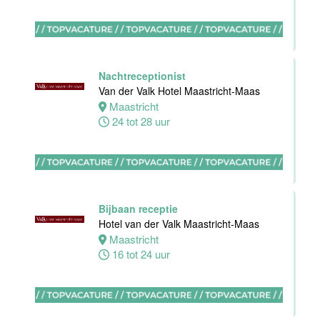
Nachtreceptionist
Zelfstandig
Van der Valk Hotel Maastricht-Maas
werkend Kok-I
Maastricht
Amudham B.V
24 tot 28 uur
Amsterdam
38 uur
Bijbaan receptie
Hotel van der Valk Maastricht-Maas
Zelfstandig
Maastricht
werkend kok
16 tot 24 uur
Hotel van der
Valk Maastricht
Maastricht