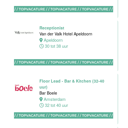
Hotel Akersloot
Akersloot
32 tot 40 uur
Receptionist
Van der Valk Hotel Apeldoorn
Apeldoorn
Bar
30 tot 38 uur
medewerker
Blue Collar
Hotel -
Stayokay
Eindhoven
Floor Lead - Bar & Kitchen (32-40
Eindhoven
uur)
0 tot 38 uur
Bar Boele
Amsterdam
32 tot 40 uur
HBO
Stagiair(e)