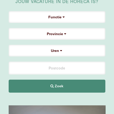
JOUW VACATURE IN DE HORECA IS?
Maas
Maastricht
Functie
24 tot 38 uur
Provincie
Supervisor
F&B
Van der Valk
Uren
Hotel
Maastricht-
Maas
Maastricht
20 tot 38 uur
Zoek
Ontbijtmedewerker
Van der Valk
Hotel
Maastricht-