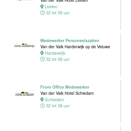
Van der Valk Hotel Leiden
Hotel Deventer
Leiden
Deventer
32 tot 38 uur
24 tot 40 uur
Bartender/
Medewerker Personeelszaken
Barmedewerker
Van der Valk Harderwijk op de Veluwe
Van der Valk
Harderwijk
Hotel Deventer
32 tot 38 uur
Deventer
16 tot 24 uur
Front Office Medewerker
Van der Valk Hotel Schiedam
Schiedam
32 tot 38 uur
Teamleider
Bezoekersservice
Stichting
Vogelpark
Avifauna