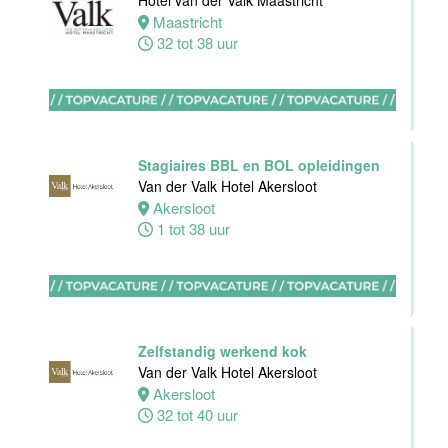
Hotel van der Valk Maastricht
Hotel
Maastricht
Rotterdam-
32 tot 38 uur
Blijdorp
Rotterdam
38 uur
Stagiaires BBL en BOL opleidingen
Van der Valk Hotel Akersloot
Akersloot
1 tot 38 uur
Leerling kok
Van der Valk
Hotel
Rotterdam-
Blijdorp
Zelfstandig werkend kok
Rotterdam
Van der Valk Hotel Akersloot
16 tot 38 uur
Akersloot
32 tot 40 uur