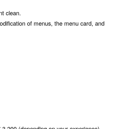
t clean.
modification of menus, the menu card, and
 € 3,200 (depending on your experience).