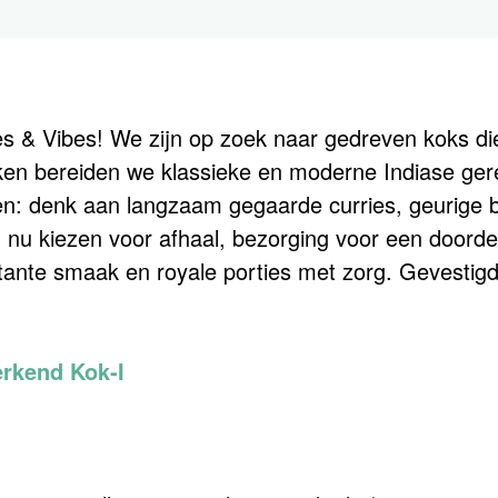
ices & Vibes! We zijn op zoek naar gedreven koks 
ken bereiden we klassieke en moderne Indiase ge
en: denk aan langzaam gegaarde curries, geurige b
en nu kiezen voor afhaal, bezorging voor een doord
nstante smaak en royale porties met zorg. Gevestig
erkend Kok-I