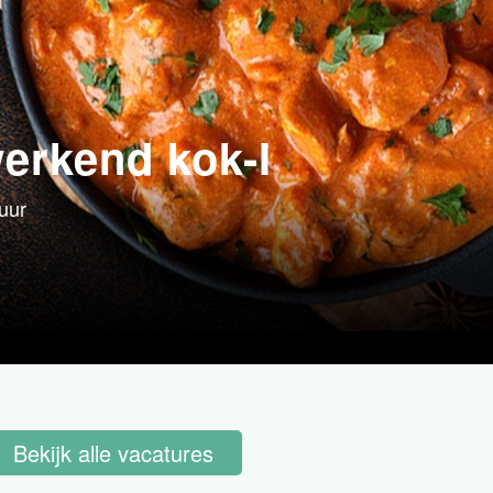
werkend kok-I
uur
Bekijk alle vacatures