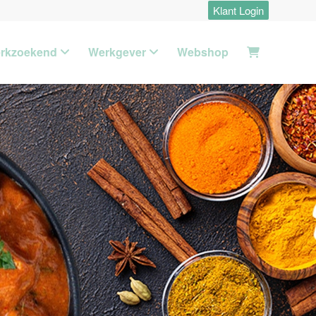
Klant Login
rkzoekend
Werkgever
Webshop