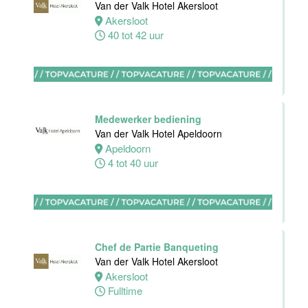
Van der Valk Hotel Akersloot
receptie
Akersloot
Hotel van der
40 tot 42 uur
Valk Maastricht
Maastricht
32 tot 38 uur
Medewerker bediening
Van der Valk Hotel Apeldoorn
Stagiaires
Apeldoorn
BBL en BOL
4 tot 40 uur
opleidingen
Van der Valk
Hotel Akersloot
Akersloot
1 tot 38 uur
Chef de Partie Banqueting
Van der Valk Hotel Akersloot
Akersloot
Zelfstandig
Fulltime
werkend kok
Van der Valk