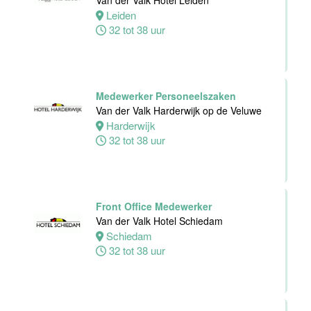
Van der Valk Hotel Leiden
Hotel Deventer
Leiden
Deventer
32 tot 38 uur
24 tot 40 uur
Bartender/
Medewerker Personeelszaken
Barmedewerker
Van der Valk Harderwijk op de Veluwe
Van der Valk
Harderwijk
Hotel Deventer
32 tot 38 uur
Deventer
16 tot 24 uur
Front Office Medewerker
Van der Valk Hotel Schiedam
Schiedam
32 tot 38 uur
Teamleider
Bezoekersservice
Stichting
Vogelpark
Avifauna