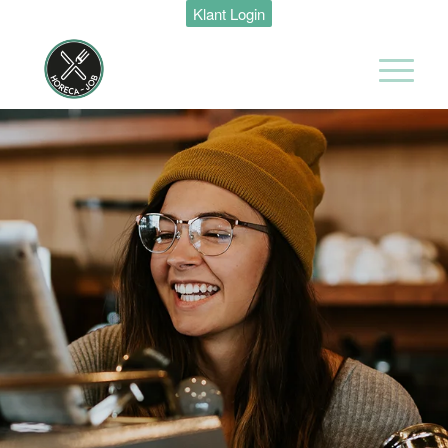
Klant Login
Maastricht
24 tot 38 uur
Medewerker
Housekeeping
Van der Valk
Hotel
Maastricht-
Maas
Maastricht
15 tot 30 uur
Medewerker
Algemene
Dienst I
Housekeeping
Van der Valk
Hotel