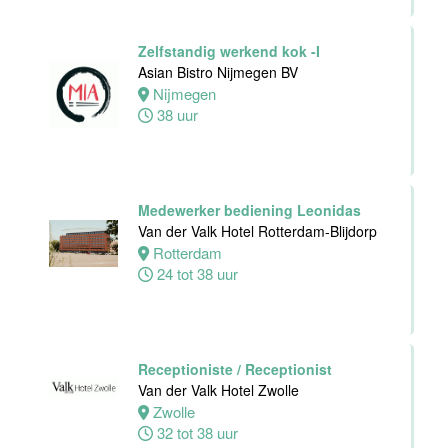
24 tot 40 uur
Zelfstandig werkend kok -I
Asian Bistro Nijmegen BV
Zelfstandig
Nijmegen
Werkend Kok
38 uur
Van der Valk
Hotel Leiden
Leiden
32 tot 40 uur
Medewerker bediening Leonidas
Van der Valk Hotel Rotterdam-Blijdorp
Rotterdam
Technische
24 tot 38 uur
dienst
Van der Valk
Hotel Leiden
Leiden
32 tot 38 uur
Receptioniste / Receptionist
Van der Valk Hotel Zwolle
Zwolle
Medewerker
32 tot 38 uur