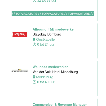
32 tot 38 uur
Zelfstandig
werkend kok -I
Asian Bistro
Nijmegen BV
Allround F&B medewerker
Nijmegen
Stayokay Domburg
38 uur
Oostkapelle
0 tot 24 uur
Medewerker
bediening
Wellness medewerker
Leonidas
Van der Valk Hotel Middelburg
Van der Valk
Middelburg
Hotel
0 tot 40 uur
Rotterdam-
Blijdorp
Rotterdam
Commercieel & Revenue Manager