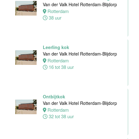
24 tot 38 uur
Van der Valk Hotel Rotterdam-Blijdorp
Rotterdam
38 uur
Receptioniste
/ Receptionist
Van der Valk
Hotel Zwolle
Leerling kok
Zwolle
Van der Valk Hotel Rotterdam-Blijdorp
32 tot 38 uur
Rotterdam
16 tot 38 uur
Zelfstandig
Werkend Kok
Van der Valk
Hotel Zwolle
Ontbijtkok
Zwolle
Van der Valk Hotel Rotterdam-Blijdorp
32 tot 40 uur
Rotterdam
32 tot 38 uur
Kok
Van der Valk