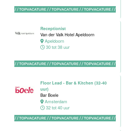
Hotel Akersloot
Akersloot
32 tot 40 uur
Receptionist
Van der Valk Hotel Apeldoorn
Apeldoorn
Bar
30 tot 38 uur
medewerker
Blue Collar
Hotel -
Stayokay
Eindhoven
Floor Lead - Bar & Kitchen (32-40
Eindhoven
uur)
0 tot 38 uur
Bar Boele
Amsterdam
32 tot 40 uur
HBO
Stagiair(e)