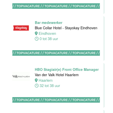
Ontbijtkok
Van der Valk
Hotel
Bar medewerker
Rotterdam-
Blue Collar Hotel - Stayokay Eindhoven
Blijdorp
Eindhoven
0 tot 38 uur
Rotterdam
32 tot 38 uur
Housekeeping
HBO Stagiair(e) Front Office Manager
employee
Van der Valk Hotel Haarlem
Stayokay
Haarlem
Utrecht
32 tot 38 uur
Centrum
Utrecht
0 tot 24 uur