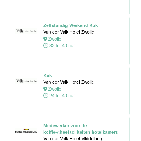
Personeelszaken
Van der Valk
Harderwijk op
de Veluwe
Zelfstandig Werkend Kok
Van der Valk Hotel Zwolle
Harderwijk
Zwolle
32 tot 38 uur
32 tot 40 uur
Front Office
Medewerker
Kok
Van der Valk
Van der Valk Hotel Zwolle
Hotel Schiedam
Zwolle
24 tot 40 uur
Schiedam
32 tot 38 uur
Medewerker voor de
Medewerker
koffie-/theefaciliteiten hotelkamers
Technische
Van der Valk Hotel Middelburg