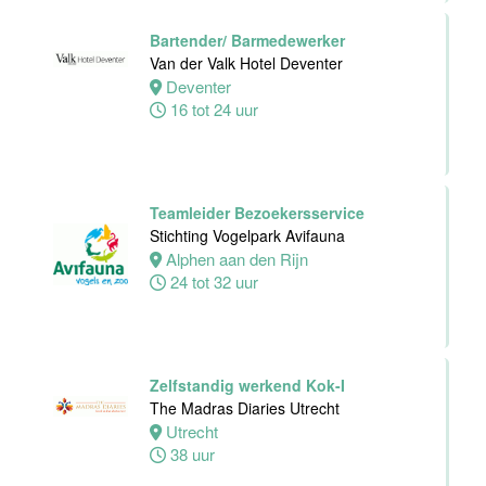
32 tot 40 uur
Bartender/ Barmedewerker
Van der Valk Hotel Deventer
Deventer
Chefkok
16 tot 24 uur
Woodstone
Alphen aan den
rijn
Alphen
Teamleider Bezoekersservice
aan den rijn
Stichting Vogelpark Avifauna
32 tot 38 uur
Alphen aan den Rijn
24 tot 32 uur
Zelfstandig
Werkend Kok-I
Zelfstandig werkend Kok-I
Rasoi Indian
The Madras Diaries Utrecht
Restaurant
Utrecht
38 uur
Amsterdam
Fulltime