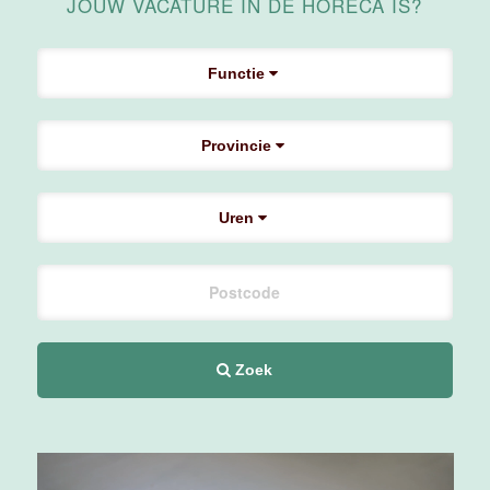
JOUW VACATURE IN DE HORECA IS?
Maas
Maastricht
Functie
24 tot 38 uur
Provincie
Supervisor
F&B
Van der Valk
Uren
Hotel
Maastricht-
Maas
Maastricht
20 tot 38 uur
Zoek
Ontbijtmedewerker
Van der Valk
Hotel
Maastricht-