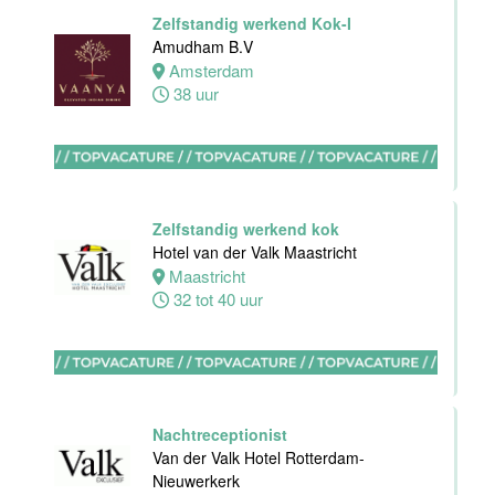
Front Office
Zelfstandig werkend Kok-I
Manager
Amudham B.V
Van der Valk
Amsterdam
Hotel Haarlem
38 uur
Haarlem
32 tot 38 uur
HBO
Zelfstandig werkend kok
Stagiair(e)
Hotel van der Valk Maastricht
F&B Manager
Maastricht
Van der Valk
32 tot 40 uur
Hotel Haarlem
Haarlem
32 tot 38 uur
Nachtreceptionist
Afwasmedewerker
Van der Valk Hotel Rotterdam-
Stayokay
Nieuwerkerk