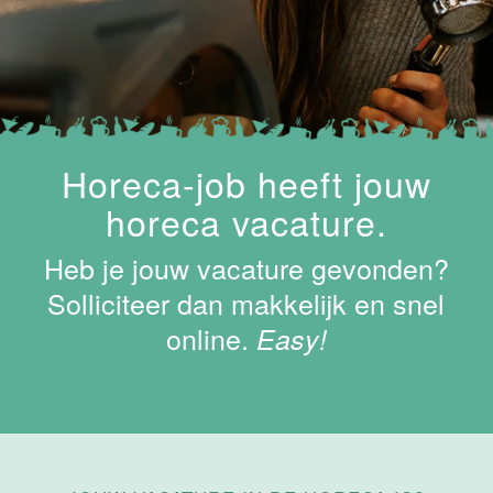
Maastricht-
Maas
Maastricht
15 tot 30 uur
Supervisor
Horeca-job heeft jouw
ontbijt
horeca vacature.
Van der Valk
Hotel
Heb je jouw vacature gevonden?
Maastricht-
Maas
Solliciteer dan makkelijk en snel
online.
Maastricht
Easy!
24 tot 38 uur
Bar supervisor
Van der Valk
Hotel
Maastricht-