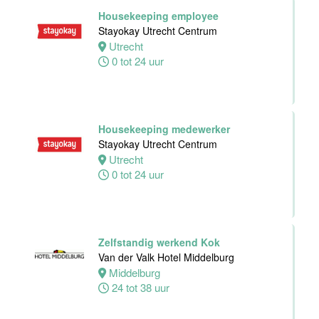
Hotel Zwolle
Housekeeping employee
Zwolle
Stayokay Utrecht Centrum
24 tot 40 uur
Utrecht
0 tot 24 uur
Medewerker
voor de
koffie-/theefaciliteiten
Housekeeping medewerker
hotelkamers
Stayokay Utrecht Centrum
Van der Valk
Utrecht
Hotel
0 tot 24 uur
Middelburg
Middelburg
0 tot 20 uur
Zelfstandig werkend Kok
Van der Valk Hotel Middelburg
Ontbijtkok
Middelburg
Van der Valk
24 tot 38 uur
Hotel Leiden
Leiden