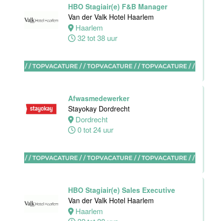
HBO Stagiair(e) F&B Manager
Housekeeping
Van der Valk Hotel Haarlem
medewerker
Haarlem
Stayokay
32 tot 38 uur
Utrecht
Centrum
Utrecht
0 tot 24 uur
Afwasmedewerker
Zelfstandig
Stayokay Dordrecht
werkend Kok
Dordrecht
Van der Valk
0 tot 24 uur
Hotel
Middelburg
Middelburg
24 tot 38 uur
HBO Stagiair(e) Sales Executive
Van der Valk Hotel Haarlem
Haarlem