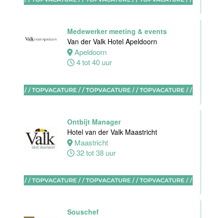
Stayokay
Eindhoven
Medewerker meeting & events
Eindhoven
Van der Valk Hotel Apeldoorn
0 tot 32 uur
Apeldoorn
4 tot 40 uur
Sous-Chef
Hotel van der
Valk Maastricht
Ontbijt Manager
Hotel van der Valk Maastricht
Maastricht
Maastricht
38 tot 40 uur
32 tot 38 uur
Ervaren
Souschef
medewerker