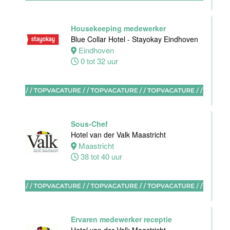
Oostkapelle
0 tot 24 uur
Housekeeping medewerker
Blue Collar Hotel - Stayokay Eindhoven
Eindhoven
Wellness
0 tot 32 uur
medewerker
Van der Valk
Hotel
Middelburg
Sous-Chef
Middelburg
Hotel van der Valk Maastricht
0 tot 40 uur
Maastricht
38 tot 40 uur
Commercieel
& Revenue
Manager
Ervaren medewerker receptie
Van der Valk