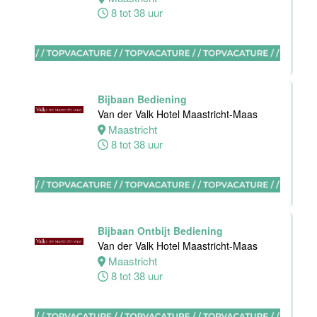
Haarlem
8 tot 38 uur
0 tot 30 uur
Zelfstandig
werkend kok
Bijbaan Bediening
Blue Collar
Van der Valk Hotel Maastricht-Maas
Hotel -
Maastricht
Stayokay
8 tot 38 uur
Eindhoven
Eindhoven
0 tot 32 uur
Bijbaan Ontbijt Bediening
Van der Valk Hotel Maastricht-Maas
Housekeeping
Maastricht
medewerker
8 tot 38 uur
Blue Collar
Hotel -