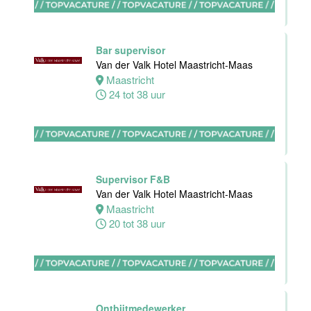
Van der Valk
Hotel Akersloot
Akersloot
Bar supervisor
40 tot 42 uur
Van der Valk Hotel Maastricht-Maas
Maastricht
24 tot 38 uur
Medewerker
bediening
Van der Valk
Hotel
Apeldoorn
Supervisor F&B
Apeldoorn
Van der Valk Hotel Maastricht-Maas
4 tot 40 uur
Maastricht
20 tot 38 uur
Chef de Partie
Banqueting
Van der Valk
Hotel Akersloot
Ontbijtmedewerker