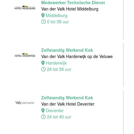
Medewerker Technische Dienst
Alphen
Van der Valk Hotel Middelburg
aan den
Middelburg
Rijn
0 tot 38 uur
24 tot 32 uur
Zelfstandig
Zelfstandig Werkend Kok
werkend Kok-I
Van der Valk Harderwijk op de Veluwe
The Madras
Harderwijk
Diaries Utrecht
24 tot 38 uur
Utrecht
38 uur
Zelfstandig Werkend Kok
Supervisor
Van der Valk Hotel Deventer
Meeting &
Deventer
Events
24 tot 40 uur
Van der Valk
Hotel Zwolle
Zwolle