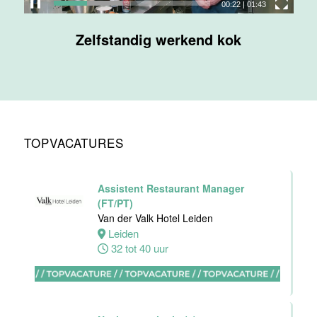
00:23
|
01:43
Maas
Zelfstandig werkend kok
Maastricht
32 tot 38 uur
Nachtreceptionist
Van der Valk
Hotel
TOPVACATURES
Maastricht-
Maas
Maastricht
Assistent Restaurant Manager
24 tot 28 uur
(FT/PT)
Van der Valk Hotel Leiden
Leiden
Bijbaan
32 tot 40 uur
receptie
Hotel van der
Valk
Maastricht-