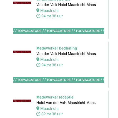
Akersloot
Van der Valk Hotel Maastricht-Maas
Fulltime
Maastricht
24 tot 38 uur
Receptionist
Van der Valk
Hotel
Apeldoorn
Medewerker bediening
Apeldoorn
Van der Valk Hotel Maastricht-Maas
30 tot 38 uur
Maastricht
24 tot 38 uur
Floor Lead -
Bar & Kitchen
(32-40 uur)
Medewerker receptie
Bar Boele
Hotel van der Valk Maastricht-Maas
Maastricht
Amsterdam
32 tot 38 uur
32 tot 40 uur