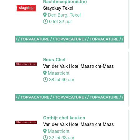
Nachtreceptionist(e)
Maas
Stayokay Texel
Den Burg, Texel
Maastricht
0 tot 32 uur
16 tot 24 uur
Bijbaan
Housekeeping
Van der Valk
Sous-Chef
Hotel
Van der Valk Hotel Maastricht-Maas
Maastricht-
Maastricht
Maas
38 tot 40 uur
Maastricht
8 tot 38 uur
Open
Ontbijt chef keuken
Sollicitatie
Van der Valk Hotel Maastricht-Maas
Van der Valk
Maastricht
Hotel
32 tot 38 uur
Maastricht-