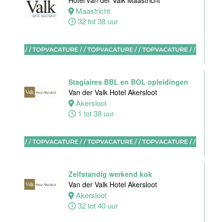
Hotel van der Valk Maastricht
Hotel
Maastricht
Rotterdam-
32 tot 38 uur
Blijdorp
Rotterdam
38 uur
Stagiaires BBL en BOL opleidingen
Van der Valk Hotel Akersloot
Akersloot
1 tot 38 uur
Leerling kok
Van der Valk
Hotel
Rotterdam-
Blijdorp
Zelfstandig werkend kok
Rotterdam
Van der Valk Hotel Akersloot
16 tot 38 uur
Akersloot
32 tot 40 uur