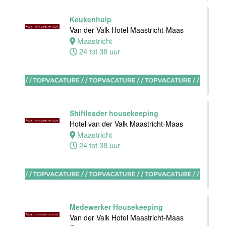
Maastricht-
Maas
Keukenhulp
Van der Valk Hotel Maastricht-Maas
Maastricht
Maastricht
8 tot 38 uur
24 tot 38 uur
Bijbaan
Ontbijt
Bediening
Van der Valk
Shiftleader housekeeping
Hotel
Hotel van der Valk Maastricht-Maas
Maastricht-
Maastricht
Maas
24 tot 38 uur
Maastricht
8 tot 38 uur
Medewerker
Medewerker Housekeeping
meeting &
Van der Valk Hotel Maastricht-Maas
events