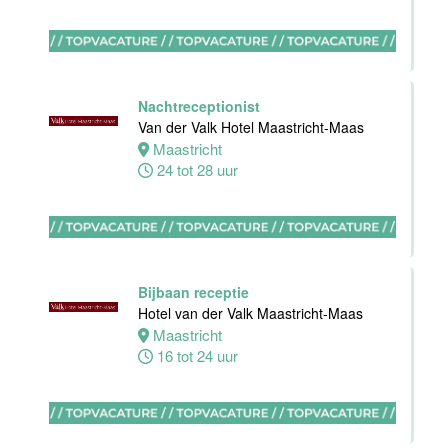
Nachtreceptionist
Zelfstandig
Van der Valk Hotel Maastricht-Maas
werkend Kok-I
Maastricht
Amudham B.V
24 tot 28 uur
Amsterdam
38 uur
Bijbaan receptie
Hotel van der Valk Maastricht-Maas
Zelfstandig
Maastricht
werkend kok
16 tot 24 uur
Hotel van der
Valk Maastricht
Maastricht