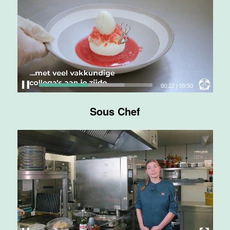
Maas
Maastricht
24 tot 38 uur
Medewerker
bediening
00:23
|
00:50
Van der Valk
Hotel
Sous Chef
Maastricht-
Maas
Maastricht
24 tot 38 uur
Medewerker
receptie
Hotel van der
Valk
Maastricht-