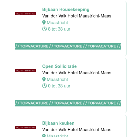
32 tot 40 uur
Bijbaan Housekeeping
Van der Valk Hotel Maastricht-Maas
Maastricht
8 tot 38 uur
Nachtreceptionist
Van der Valk
Hotel
Rotterdam-
Nieuwerkerk
Open Sollicitatie
Nieuwerkerk
Van der Valk Hotel Maastricht-Maas
aan den
Maastricht
IJssel
0 tot 38 uur
0 tot 16 uur
Allround
Medewerker
Bijbaan keuken
Stayokay
Van der Valk Hotel Maastricht-Maas
Haarlem
Maastricht