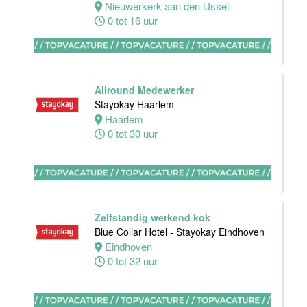
Dordrecht
Nieuwerkerk aan den IJssel
Dordrecht
0 tot 16 uur
0 tot 24 uur
Allround Medewerker
HBO
Stayokay Haarlem
Stagiair(e)
Haarlem
Sales
0 tot 30 uur
Executive
Van der Valk
Hotel Haarlem
Haarlem
32 tot 38 uur
Zelfstandig werkend kok
Blue Collar Hotel - Stayokay Eindhoven
Eindhoven
Allround F&B
0 tot 32 uur
medewerker
Stayokay
Domburg