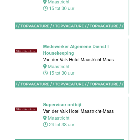
Maastricht
Van der Valk
15 tot 30 uur
Hotel
Apeldoorn
Apeldoorn
4 tot 40 uur
Medewerker Algemene Dienst I
Housekeeping
Van der Valk Hotel Maastricht-Maas
Maastricht
15 tot 30 uur
Ontbijt
Manager
Hotel van der
Valk Maastricht
Supervisor ontbijt
Maastricht
Van der Valk Hotel Maastricht-Maas
32 tot 38 uur
Maastricht
24 tot 38 uur
Souschef