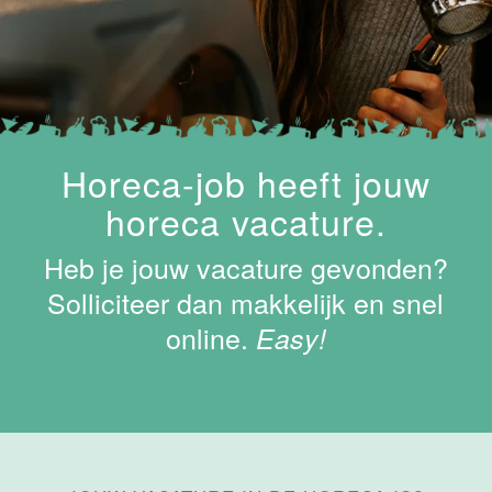
Maastricht-
Maas
Maastricht
15 tot 30 uur
Supervisor
Horeca-job heeft jouw
ontbijt
horeca vacature.
Van der Valk
Hotel
Heb je jouw vacature gevonden?
Maastricht-
Maas
Solliciteer dan makkelijk en snel
online.
Maastricht
Easy!
24 tot 38 uur
Bar supervisor
Van der Valk
Hotel
Maastricht-