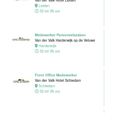
Van der Valk Hotel Leiden
Hotel Deventer
Leiden
Deventer
32 tot 38 uur
24 tot 40 uur
Bartender/
Medewerker Personeelszaken
Barmedewerker
Van der Valk Harderwijk op de Veluwe
Van der Valk
Harderwijk
Hotel Deventer
32 tot 38 uur
Deventer
16 tot 24 uur
Front Office Medewerker
Van der Valk Hotel Schiedam
Schiedam
32 tot 38 uur
Teamleider
Bezoekersservice
Stichting
Vogelpark
Avifauna