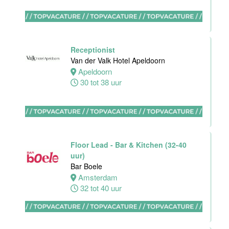
Hotel Akersloot
Akersloot
32 tot 40 uur
Receptionist
Van der Valk Hotel Apeldoorn
Apeldoorn
Bar
30 tot 38 uur
medewerker
Blue Collar
Hotel -
Stayokay
Eindhoven
Floor Lead - Bar & Kitchen (32-40
Eindhoven
uur)
0 tot 38 uur
Bar Boele
Amsterdam
32 tot 40 uur
HBO
Stagiair(e)