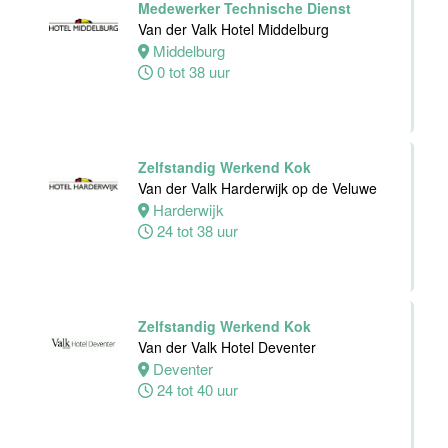
Medewerker Technische Dienst
Alphen
Van der Valk Hotel Middelburg
aan den
Middelburg
Rijn
0 tot 38 uur
24 tot 32 uur
Zelfstandig
Zelfstandig Werkend Kok
werkend Kok-I
Van der Valk Harderwijk op de Veluwe
The Madras
Harderwijk
Diaries Utrecht
24 tot 38 uur
Utrecht
38 uur
Zelfstandig Werkend Kok
Supervisor
Van der Valk Hotel Deventer
Meeting &
Deventer
Events
24 tot 40 uur
Van der Valk
Hotel Zwolle
Zwolle