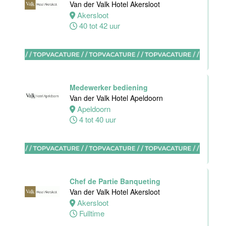
Van der Valk Hotel Akersloot
receptie
Akersloot
Hotel van der
40 tot 42 uur
Valk Maastricht
Maastricht
32 tot 38 uur
Medewerker bediening
Van der Valk Hotel Apeldoorn
Stagiaires
Apeldoorn
BBL en BOL
4 tot 40 uur
opleidingen
Van der Valk
Hotel Akersloot
Akersloot
1 tot 38 uur
Chef de Partie Banqueting
Van der Valk Hotel Akersloot
Akersloot
Zelfstandig
Fulltime
werkend kok
Van der Valk