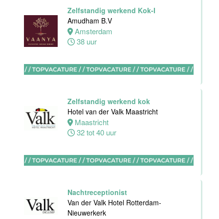
Front Office
Zelfstandig werkend Kok-I
Manager
Amudham B.V
Van der Valk
Amsterdam
Hotel Haarlem
38 uur
Haarlem
32 tot 38 uur
HBO
Zelfstandig werkend kok
Stagiair(e)
Hotel van der Valk Maastricht
F&B Manager
Maastricht
Van der Valk
32 tot 40 uur
Hotel Haarlem
Haarlem
32 tot 38 uur
Nachtreceptionist
Afwasmedewerker
Van der Valk Hotel Rotterdam-
Stayokay
Nieuwerkerk