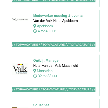
Stayokay
Eindhoven
Medewerker meeting & events
Eindhoven
Van der Valk Hotel Apeldoorn
0 tot 32 uur
Apeldoorn
4 tot 40 uur
Sous-Chef
Hotel van der
Valk Maastricht
Ontbijt Manager
Hotel van der Valk Maastricht
Maastricht
Maastricht
38 tot 40 uur
32 tot 38 uur
Ervaren
Souschef
medewerker