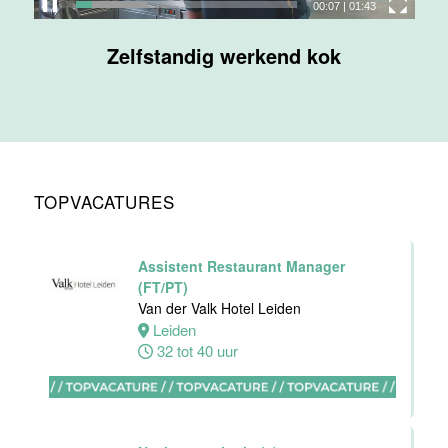
00:10
|
01:43
Maas
Zelfstandig werkend kok
Maastricht
32 tot 38 uur
Nachtreceptionist
Van der Valk
Hotel
TOPVACATURES
Maastricht-
Maas
Maastricht
Assistent Restaurant Manager
24 tot 28 uur
(FT/PT)
Van der Valk Hotel Leiden
Leiden
Bijbaan
32 tot 40 uur
receptie
Hotel van der
Valk
Maastricht-