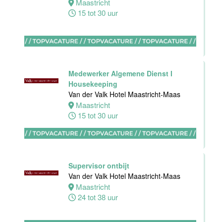
Maastricht
Van der Valk
15 tot 30 uur
Hotel
Apeldoorn
Apeldoorn
4 tot 40 uur
Medewerker Algemene Dienst I
Housekeeping
Van der Valk Hotel Maastricht-Maas
Maastricht
15 tot 30 uur
Ontbijt
Manager
Hotel van der
Valk Maastricht
Supervisor ontbijt
Maastricht
Van der Valk Hotel Maastricht-Maas
32 tot 38 uur
Maastricht
24 tot 38 uur
Souschef