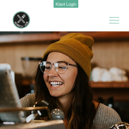
Klant Login
Maastricht
24 tot 38 uur
Medewerker
Housekeeping
Van der Valk
Hotel
Maastricht-
Maas
Maastricht
15 tot 30 uur
Medewerker
Algemene
Dienst I
Housekeeping
Van der Valk
Hotel