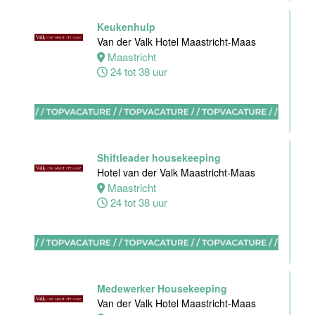
Maastricht-
Maas
Keukenhulp
Van der Valk Hotel Maastricht-Maas
Maastricht
Maastricht
8 tot 38 uur
24 tot 38 uur
Bijbaan
Ontbijt
Bediening
Van der Valk
Shiftleader housekeeping
Hotel
Hotel van der Valk Maastricht-Maas
Maastricht-
Maastricht
Maas
24 tot 38 uur
Maastricht
8 tot 38 uur
Medewerker
Medewerker Housekeeping
meeting &
Van der Valk Hotel Maastricht-Maas
events