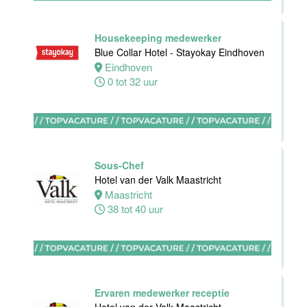
Oostkapelle
0 tot 24 uur
Housekeeping medewerker
Blue Collar Hotel - Stayokay Eindhoven
Eindhoven
Wellness
0 tot 32 uur
medewerker
Van der Valk
Hotel
Middelburg
Sous-Chef
Middelburg
Hotel van der Valk Maastricht
0 tot 40 uur
Maastricht
38 tot 40 uur
Commercieel
& Revenue
Manager
Ervaren medewerker receptie
Van der Valk