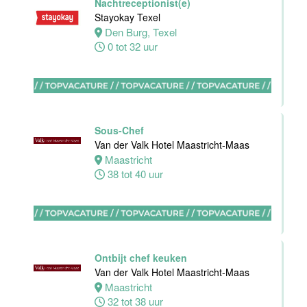
Nachtreceptionist(e)
Maas
Stayokay Texel
Den Burg, Texel
Maastricht
0 tot 32 uur
16 tot 24 uur
Bijbaan
Housekeeping
Van der Valk
Sous-Chef
Hotel
Van der Valk Hotel Maastricht-Maas
Maastricht-
Maastricht
Maas
38 tot 40 uur
Maastricht
8 tot 38 uur
Open
Ontbijt chef keuken
Sollicitatie
Van der Valk Hotel Maastricht-Maas
Van der Valk
Maastricht
Hotel
32 tot 38 uur
Maastricht-