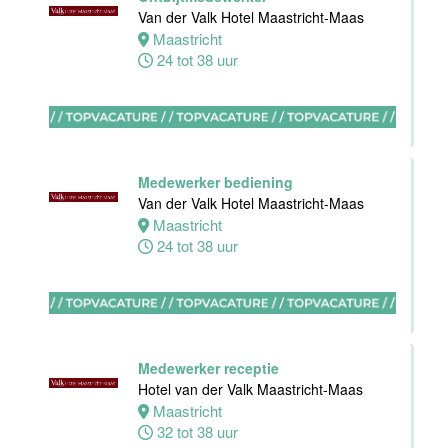
Akersloot
Van der Valk Hotel Maastricht-Maas
Fulltime
Maastricht
24 tot 38 uur
Receptionist
Van der Valk
Hotel
Apeldoorn
Medewerker bediening
Apeldoorn
Van der Valk Hotel Maastricht-Maas
30 tot 38 uur
Maastricht
24 tot 38 uur
Floor Lead -
Bar & Kitchen
(32-40 uur)
Medewerker receptie
Bar Boele
Hotel van der Valk Maastricht-Maas
Maastricht
Amsterdam
32 tot 38 uur
32 tot 40 uur