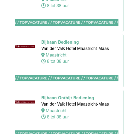
Haarlem
8 tot 38 uur
0 tot 30 uur
Zelfstandig
werkend kok
Bijbaan Bediening
Blue Collar
Van der Valk Hotel Maastricht-Maas
Hotel -
Maastricht
Stayokay
8 tot 38 uur
Eindhoven
Eindhoven
0 tot 32 uur
Bijbaan Ontbijt Bediening
Van der Valk Hotel Maastricht-Maas
Housekeeping
Maastricht
medewerker
8 tot 38 uur
Blue Collar
Hotel -