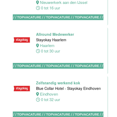
Dordrecht
Nieuwerkerk aan den IJssel
Dordrecht
0 tot 16 uur
0 tot 24 uur
Allround Medewerker
HBO
Stayokay Haarlem
Stagiair(e)
Haarlem
Sales
0 tot 30 uur
Executive
Van der Valk
Hotel Haarlem
Haarlem
32 tot 38 uur
Zelfstandig werkend kok
Blue Collar Hotel - Stayokay Eindhoven
Eindhoven
Allround F&B
0 tot 32 uur
medewerker
Stayokay
Domburg