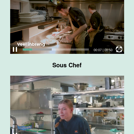
Maas
Maastricht
24 tot 38 uur
Medewerker
bediening
00:09
|
00:50
Van der Valk
Hotel
Sous Chef
Maastricht-
Maas
Maastricht
24 tot 38 uur
Medewerker
receptie
Hotel van der
Valk
Maastricht-