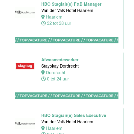
HBO Stagiair(e) F&B Manager
Housekeeping
Van der Valk Hotel Haarlem
medewerker
Haarlem
Stayokay
32 tot 38 uur
Utrecht
Centrum
Utrecht
0 tot 24 uur
Afwasmedewerker
Zelfstandig
Stayokay Dordrecht
werkend Kok
Dordrecht
Van der Valk
0 tot 24 uur
Hotel
Middelburg
Middelburg
24 tot 38 uur
HBO Stagiair(e) Sales Executive
Van der Valk Hotel Haarlem
Haarlem