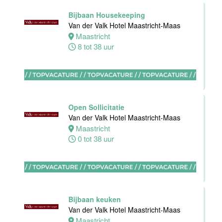
32 tot 40 uur
Bijbaan Housekeeping
Van der Valk Hotel Maastricht-Maas
Maastricht
8 tot 38 uur
Nachtreceptionist
Van der Valk
Hotel
Rotterdam-
Nieuwerkerk
Open Sollicitatie
Nieuwerkerk
Van der Valk Hotel Maastricht-Maas
aan den
Maastricht
IJssel
0 tot 38 uur
0 tot 16 uur
Allround
Medewerker
Bijbaan keuken
Stayokay
Van der Valk Hotel Maastricht-Maas
Haarlem
Maastricht