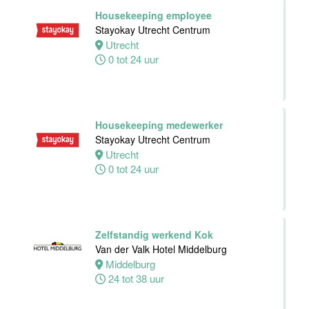
Hotel Zwolle
Housekeeping employee
Zwolle
Stayokay Utrecht Centrum
24 tot 40 uur
Utrecht
0 tot 24 uur
Medewerker
voor de
koffie-/theefaciliteiten
Housekeeping medewerker
hotelkamers
Stayokay Utrecht Centrum
Van der Valk
Utrecht
Hotel
0 tot 24 uur
Middelburg
Middelburg
0 tot 20 uur
Zelfstandig werkend Kok
Van der Valk Hotel Middelburg
Ontbijtkok
Middelburg
Van der Valk
24 tot 38 uur
Hotel Leiden
Leiden