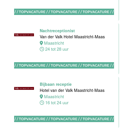
Nachtreceptionist
Zelfstandig
Van der Valk Hotel Maastricht-Maas
werkend Kok-I
Maastricht
Amudham B.V
24 tot 28 uur
Amsterdam
38 uur
Bijbaan receptie
Hotel van der Valk Maastricht-Maas
Zelfstandig
Maastricht
werkend kok
16 tot 24 uur
Hotel van der
Valk Maastricht
Maastricht