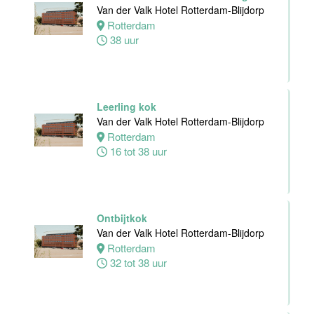
24 tot 38 uur
Van der Valk Hotel Rotterdam-Blijdorp
Rotterdam
38 uur
Receptioniste
/ Receptionist
Van der Valk
Hotel Zwolle
Leerling kok
Zwolle
Van der Valk Hotel Rotterdam-Blijdorp
32 tot 38 uur
Rotterdam
16 tot 38 uur
Zelfstandig
Werkend Kok
Van der Valk
Hotel Zwolle
Ontbijtkok
Zwolle
Van der Valk Hotel Rotterdam-Blijdorp
32 tot 40 uur
Rotterdam
32 tot 38 uur
Kok
Van der Valk