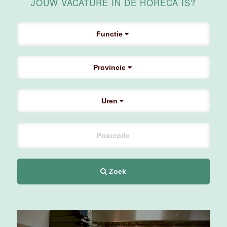
JOUW VACATURE IN DE HORECA IS?
Maas
Maastricht
Functie
24 tot 38 uur
Provincie
Supervisor
F&B
Van der Valk
Uren
Hotel
Maastricht-
Maas
Maastricht
20 tot 38 uur
Zoek
Ontbijtmedewerker
Van der Valk
Hotel
Maastricht-