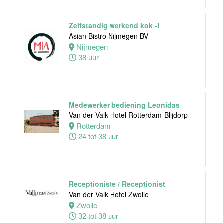
24 tot 40 uur
Zelfstandig werkend kok -I
Asian Bistro Nijmegen BV
Zelfstandig
Nijmegen
Werkend Kok
38 uur
Van der Valk
Hotel Leiden
Leiden
32 tot 40 uur
Medewerker bediening Leonidas
Van der Valk Hotel Rotterdam-Blijdorp
Rotterdam
Technische
24 tot 38 uur
dienst
Van der Valk
Hotel Leiden
Leiden
32 tot 38 uur
Receptioniste / Receptionist
Van der Valk Hotel Zwolle
Zwolle
Medewerker
32 tot 38 uur