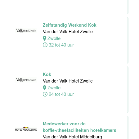
Personeelszaken
Van der Valk
Harderwijk op
de Veluwe
Zelfstandig Werkend Kok
Van der Valk Hotel Zwolle
Harderwijk
Zwolle
32 tot 38 uur
32 tot 40 uur
Front Office
Medewerker
Kok
Van der Valk
Van der Valk Hotel Zwolle
Hotel Schiedam
Zwolle
24 tot 40 uur
Schiedam
32 tot 38 uur
Medewerker voor de
Medewerker
koffie-/theefaciliteiten hotelkamers
Technische
Van der Valk Hotel Middelburg