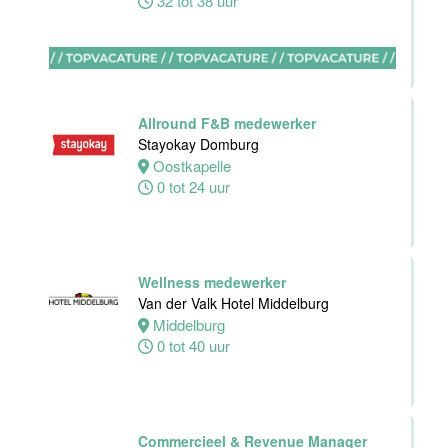
32 tot 38 uur
Zelfstandig
werkend kok -I
Asian Bistro
Nijmegen BV
Allround F&B medewerker
Nijmegen
Stayokay Domburg
38 uur
Oostkapelle
0 tot 24 uur
Medewerker
bediening
Wellness medewerker
Leonidas
Van der Valk Hotel Middelburg
Van der Valk
Middelburg
Hotel
0 tot 40 uur
Rotterdam-
Blijdorp
Rotterdam
Commercieel & Revenue Manager