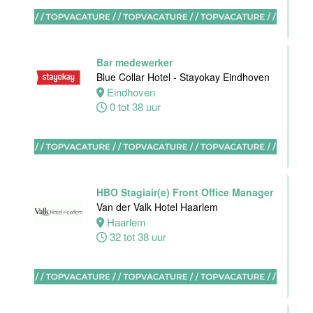
Ontbijtkok
Van der Valk
Hotel
Bar medewerker
Rotterdam-
Blue Collar Hotel - Stayokay Eindhoven
Blijdorp
Eindhoven
0 tot 38 uur
Rotterdam
32 tot 38 uur
Housekeeping
HBO Stagiair(e) Front Office Manager
employee
Van der Valk Hotel Haarlem
Stayokay
Haarlem
Utrecht
32 tot 38 uur
Centrum
Utrecht
0 tot 24 uur