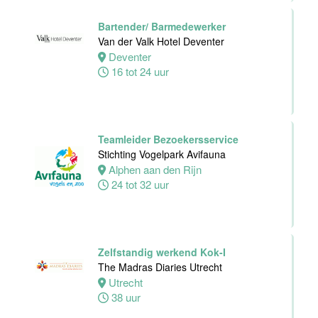
32 tot 40 uur
Bartender/ Barmedewerker
Van der Valk Hotel Deventer
Deventer
Chefkok
16 tot 24 uur
Woodstone
Alphen aan den
rijn
Alphen
Teamleider Bezoekersservice
aan den rijn
Stichting Vogelpark Avifauna
32 tot 38 uur
Alphen aan den Rijn
24 tot 32 uur
Zelfstandig
Werkend Kok-I
Zelfstandig werkend Kok-I
Rasoi Indian
The Madras Diaries Utrecht
Restaurant
Utrecht
38 uur
Amsterdam
Fulltime