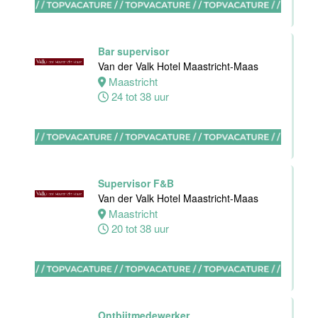
Van der Valk
Hotel Akersloot
Akersloot
Bar supervisor
40 tot 42 uur
Van der Valk Hotel Maastricht-Maas
Maastricht
24 tot 38 uur
Medewerker
bediening
Van der Valk
Hotel
Apeldoorn
Supervisor F&B
Apeldoorn
Van der Valk Hotel Maastricht-Maas
4 tot 40 uur
Maastricht
20 tot 38 uur
Chef de Partie
Banqueting
Van der Valk
Hotel Akersloot
Ontbijtmedewerker