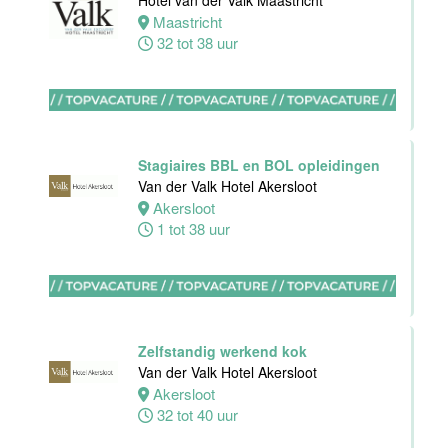
Hotel van der Valk Maastricht
Hotel
Maastricht
Rotterdam-
32 tot 38 uur
Blijdorp
Rotterdam
38 uur
Stagiaires BBL en BOL opleidingen
Van der Valk Hotel Akersloot
Akersloot
1 tot 38 uur
Leerling kok
Van der Valk
Hotel
Rotterdam-
Blijdorp
Zelfstandig werkend kok
Rotterdam
Van der Valk Hotel Akersloot
16 tot 38 uur
Akersloot
32 tot 40 uur