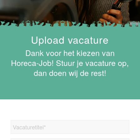
Upload vacature
Dank voor het kiezen van
Horeca-Job! Stuur je vacature op,
dan doen wij de rest!